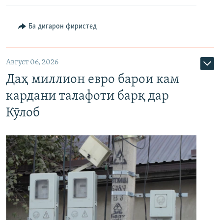
Ба дигарон фиристед
Август 06, 2026
Даҳ миллион евро барои кам
кардани талафоти барқ дар
Кӯлоб