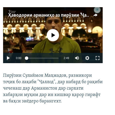
Ҳаводории арманиҳо аз пирӯзии "Ҷаллод"-и тоҷик
Феълан кор намекунад
Auto
0:00
2:49
240p
Пирӯзии Сулаймон Маҳмадов, размикори
360p
тоҷик бо лақаби "Ҷаллод", дар набард бо рақиби
480p
Auto
240p
360p
480p
чеченаш дар Арманистон дар сархати
720p
хабарҳои муҳим дар ин кишвар қарор гирифт
720p
1080p
ва баҳси зиёдеро барангехт.
1080p