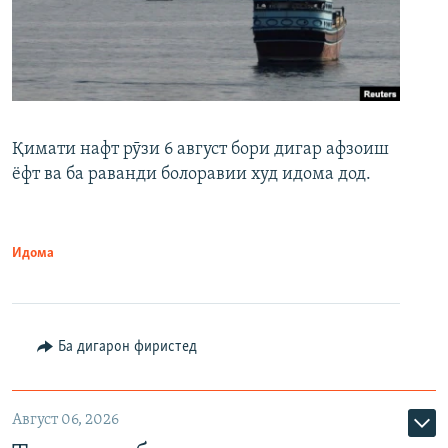
Қимати нафт рӯзи 6 август бори дигар афзоиш
ёфт ва ба раванди болоравии худ идома дод.
Идома
Ба дигарон фиристед
Август 06, 2026