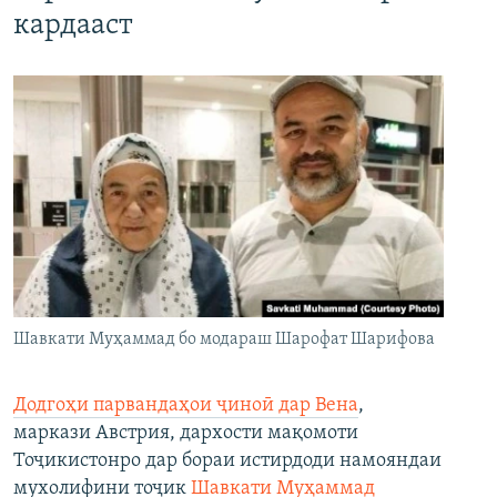
кардааст
Шавкати Муҳаммад бо модараш Шарофат Шарифова
Додгоҳи парвандаҳои ҷиноӣ дар Вена
,
маркази Австрия, дархости мақомоти
Тоҷикистонро дар бораи истирдоди намояндаи
мухолифини тоҷик
Шавкати Муҳаммад