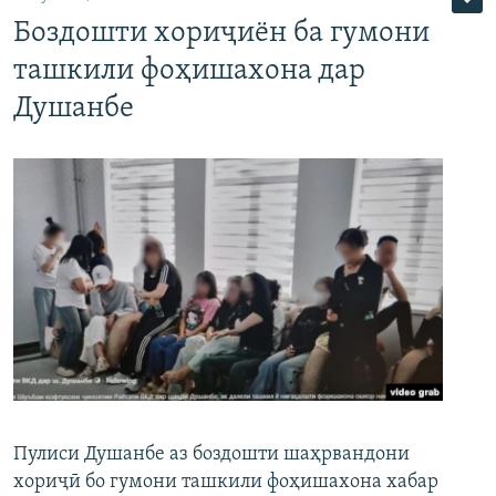
Боздошти хориҷиён ба гумони
ташкили фоҳишахона дар
Душанбе
Пулиси Душанбе аз боздошти шаҳрвандони
хориҷӣ бо гумони ташкили фоҳишахона хабар