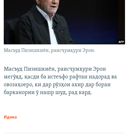
Масъуд Пизишкиён, раисҷумҳури Эрон.
Масъуд Пизишкиён, раисҷумҳури Эрон
мегӯяд, қасди ба истеъфо рафтан надорад ва
овозаҳоеро, ки дар рӯзҳои ахир дар бораи
барканории ӯ нашр шуд, рад кард.
Идома