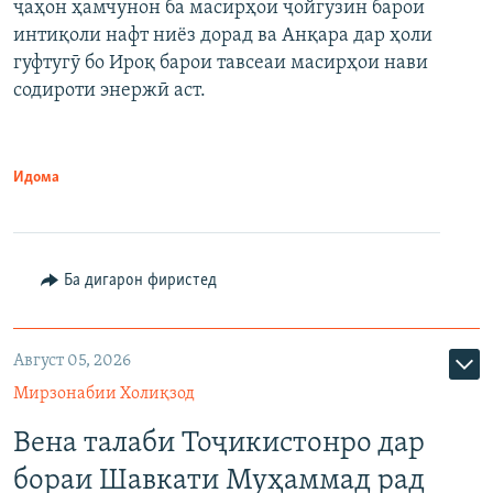
ҷаҳон ҳамчунон ба масирҳои ҷойгузин барои
интиқоли нафт ниёз дорад ва Анқара дар ҳоли
гуфтугӯ бо Ироқ барои тавсеаи масирҳои нави
содироти энержӣ аст.
Идома
Ба дигарон фиристед
Август 05, 2026
Мирзонабии Холиқзод
Вена талаби Тоҷикистонро дар
бораи Шавкати Муҳаммад рад