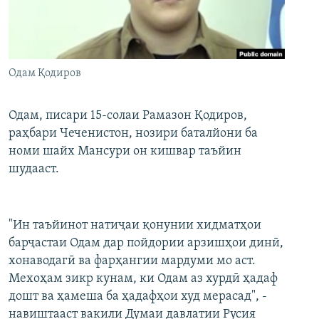
ГУЗОРИШҲОИ РАДИОӢ
Русский
ПАЙГИРӢ КУНЕД
Одам Қодиров
Одам, писари 15-солаи Рамазон Қодиров,
раҳбари Чеченистон, нозири баталйони ба
номи шайх Мансури он кишвар таъйин
Ҳамаи сомонаҳои RFE/RL
шудааст.
"Ин таъйинот натиҷаи қонунии хидматҳои
барҷастаи Одам дар пойдории арзишҳои динӣ,
хонаводагӣ ва фарҳангии мардуми мо аст.
Мехоҳам зикр кунам, ки Одам аз хурдӣ ҳадаф
дошт ва ҳамеша ба ҳадафҳои худ мерасад", -
навиштааст вакили Думаи давлатии Русия