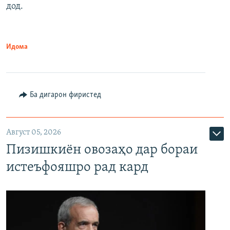
дод.
Идома
Ба дигарон фиристед
Август 05, 2026
Пизишкиён овозаҳо дар бораи
истеъфояшро рад кард