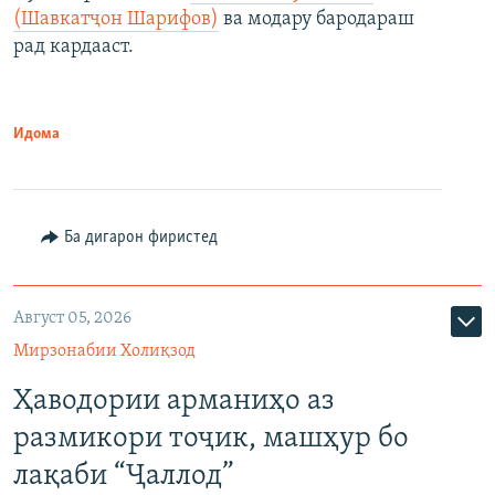
(Шавкатҷон Шарифов)
ва модару бародараш
рад кардааст.
Идома
Ба дигарон фиристед
Август 05, 2026
Мирзонабии Холиқзод
Ҳаводории арманиҳо аз
размикори тоҷик, машҳур бо
лақаби “Ҷаллод”