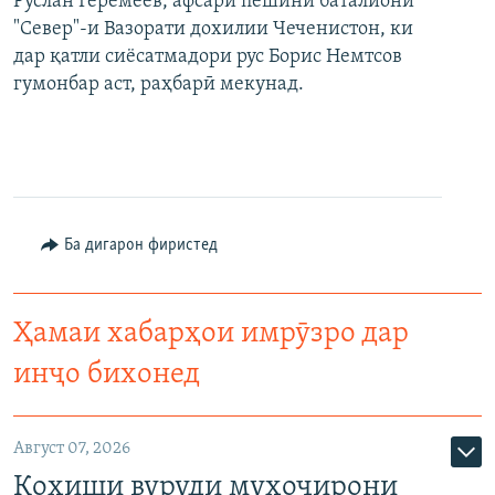
Руслан Геремеев, афсари пешини баталйони
"Север"-и Вазорати дохилии Чеченистон, ки
дар қатли сиёсатмадори рус Борис Немтсов
гумонбар аст, раҳбарӣ мекунад.
Ба дигарон фиристед
Ҳамаи хабарҳои имрӯзро дар
инҷо бихонед
Август 07, 2026
Коҳиши вуруди муҳоҷирони