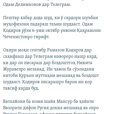
Одам Делимхонов дар Телеграм.
Пештар хабар дода шуд, ки ӯ сардори шуъбаи
муҳофизони падараш таъин шудааст. Одам
Қодиров рӯзи 6-уми октябр унвони Қаҳрамони
Чеченистонро гирифт.
Охири моҳи сентябр Рамазон Қодиров дар
саҳифааш дар Телеграм навореро нашр кард,
ки дар он писараш дар боздоштгоҳ Никита
Журавелро мезанад. Ин ҷавон ба сӯзондани
китоби Қуръон муттаҳам мешавад ва боздошт
шудааст. Қодиров писарашро барои ин кор
тавсиф карда буд.
Баталйони ба номи шайх Мансур ба ҳайати
Вазорати дифои Русия дохил мешавад ва онро