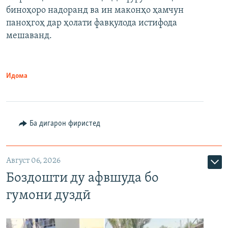
биноҳоро надоранд ва ин маконҳо ҳамчун
паноҳгоҳ дар ҳолати фавқулода истифода
мешаванд.
Идома
Ба дигарон фиристед
Август 06, 2026
Боздошти ду афвшуда бо
гумони дуздӣ