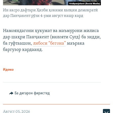
Ин аксро дафтари Ҳизби ҳокими халқии демократӣ
дар Панҷакент рӯзи 4-уми август нашр кард
Намояндагони ҳукумат ва маъмурони милиса
дар шаҳри Панҷакент (вилояти Суғд) ба зидди,
ба гуфтаашон,
либоси “бегона”
маърака
баргузор кардаанд.
Идома
Ба дигарон фиристед
Август 05, 2026