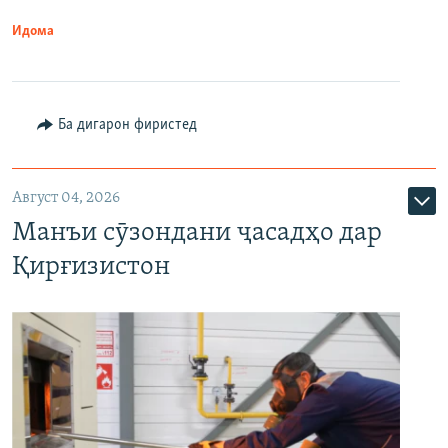
Идома
Ба дигарон фиристед
Август 04, 2026
Манъи сӯзондани ҷасадҳо дар
Қирғизистон