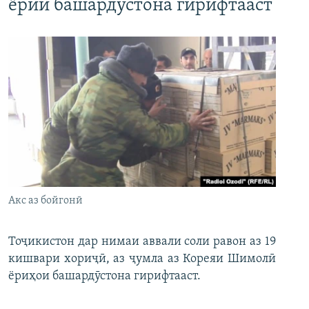
ёрии башардӯстона гирифтааст
Акс аз бойгонӣ
Тоҷикистон дар нимаи аввали соли равон аз 19
кишвари хориҷӣ, аз ҷумла аз Кореяи Шимолӣ
ёриҳои башардӯстона гирифтааст.