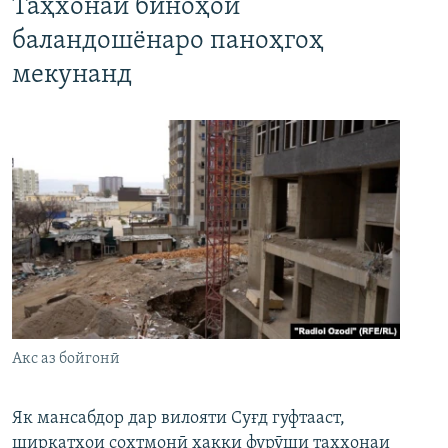
Таҳхонаи биноҳои
баландошёнаро паноҳгоҳ
мекунанд
Акс аз бойгонӣ
Як мансабдор дар вилояти Суғд гуфтааст,
ширкатҳои сохтмонӣ ҳаққи фурӯши таҳхонаи