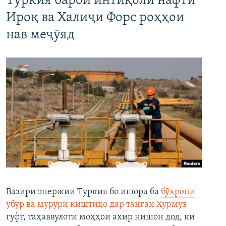
Туркия барои интиқоли нафти
Ироқ ва Халиҷи Форс роҳҳои
нав меҷӯяд
Вазири энержии Туркия бо ишора ба
бӯҳрони
убур ва мурури киштиҳо дар тангаи Ҳурмуз
гуфт, таҳаввулоти моҳҳои ахир нишон дод, ки