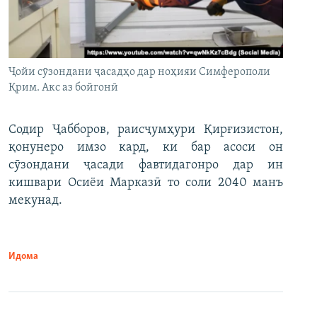
Ҷойи сӯзондани ҷасадҳо дар ноҳияи Симферополи
Қрим. Акс аз бойгонӣ
Содир Ҷабборов, раисҷумҳури Қирғизистон,
қонунеро имзо кард, ки бар асоси он
сӯзондани ҷасади фавтидагонро дар ин
кишвари Осиёи Марказӣ то соли 2040 манъ
мекунад.
Идома