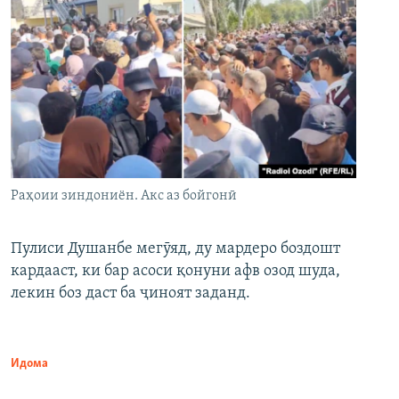
Раҳоии зиндониён. Акс аз бойгонӣ
Пулиси Душанбе мегӯяд, ду мардеро боздошт
кардааст, ки бар асоси қонуни афв озод шуда,
лекин боз даст ба ҷиноят заданд.
Идома