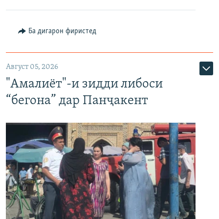
Ба дигарон фиристед
Август 05, 2026
"Амалиёт"-и зидди либоси
“бегона” дар Панҷакент