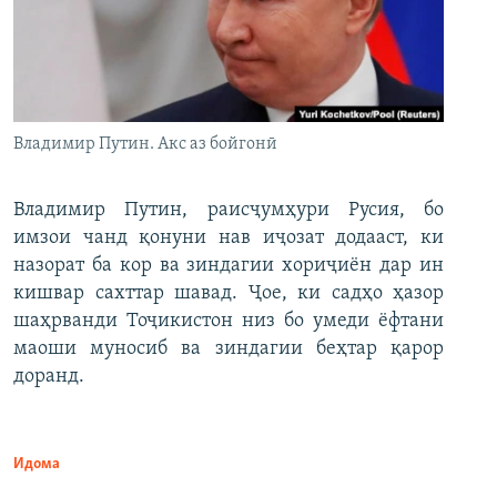
Владимир Путин. Акс аз бойгонӣ
Владимир Путин, раисҷумҳури Русия, бо
имзои чанд қонуни нав иҷозат додааст, ки
назорат ба кор ва зиндагии хориҷиён дар ин
кишвар сахттар шавад. Ҷое, ки садҳо ҳазор
шаҳрванди Тоҷикистон низ бо умеди ёфтани
маоши муносиб ва зиндагии беҳтар қарор
доранд.
Идома