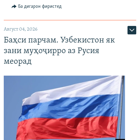
Ба дигарон фиристед
Август 04, 2026
Баҳси парчам. Узбекистон як
зани муҳоҷирро аз Русия
меорад