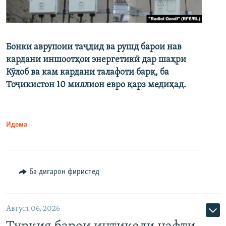
Бонки аврупоии таҷдид ва рушд барои нав
кардани иншоотҳои энергетикӣ дар шаҳри
Кӯлоб ва кам кардани талафоти барқ, ба
Тоҷикистон 10 миллион евро қарз медиҳад.
Идома
Ба дигарон фиристед
Август 06, 2026