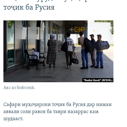
тоҷик ба Русия
Акс аз бойгонӣ.
Сафари муҳоҷирони тоҷик ба Русия дар нимаи
аввали соли равон ба таври назаррас кам
шудааст.