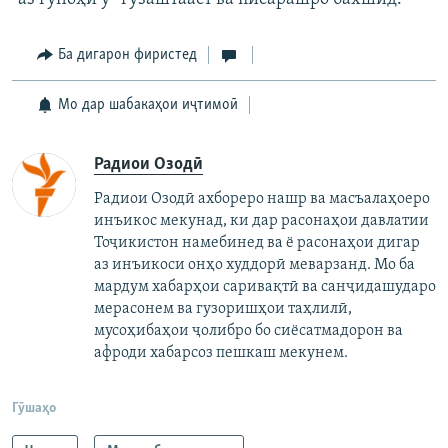
Ба дигарон фиристед
Мо дар шабакаҳои иҷтимоӣ
Радиои Озодӣ
Радиои Озодӣ ахбореро нашр ва масъалаҳоеро
инъикос мекунад, ки дар расонаҳои давлатии
Тоҷикистон намебинед ва ё расонаҳои дигар
аз инъикоси онҳо худдорӣ меварзанд. Мо ба
мардум хабарҳои саривақтӣ ва санҷидашударо
мерасонем ва гузоришҳои таҳлилӣ,
мусоҳибаҳои ҷолибро бо сиёсатмадорон ва
афроди хабарсоз пешкаш мекунем.
Гӯшаҳо