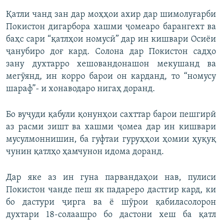
Қатли чанд зан дар моҳҳои ахир дар шимолуғарби
Покистон дигарбора хашми ҷомеаро барангехт ва
баҳс сари “қатлҳои номусӣ” дар ин кишвари Осиёи
ҷанубиро доғ кард. Солона дар Покистон садҳо
зану духтарро хешовандонашон мекушанд ва
мегӯянд, ин корро барои он карданд, то “номусу
шараф”- и хонаводаро нигаҳ доранд.
Бо вуҷуди қабули қонунҳои сахттар барои пешгирӣ
аз расми зишт ва хашми ҷомеа дар ин кишвари
мусулмоннишин, ба гуфтаи гуруҳҳои ҳомии ҳуқуқ
чунин қатлҳо ҳамчунон идома доранд.
Дар яке аз ин гуна парвандаҳои нав, пулиси
Покистон чанде пеш як падареро дастгир кард, ки
бо дастури ҷирга ва ё шӯрои қабиласолорон
духтари 18-солаашро бо дастони хеш ба қатл