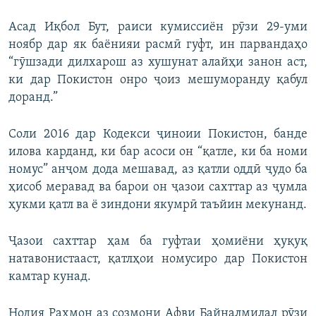
Асад Иқбол Бут, раиси кумиссиён рӯзи 29-уми
ноябр дар як баёнияи расмӣ гуфт, ин парвандаҳо
“гӯшзади дилхарош аз хушунат алайҳи занон аст,
ки дар Покистон онро ҷоиз мешуморанду қабул
доранд.”
Соли 2016 дар Кодекси ҷиноии Покистон, банде
илова карданд, ки бар асоси он “қатле, ки ба номи
номус” анҷом дода мешавад, аз қатли оддӣ ҷудо ба
ҳисоб меравад ва барои он ҷазои сахттар аз ҷумла
ҳукми қатл ва ё зиндони якумрӣ таъйин мекунанд.
Ҷазои сахттар ҳам ба гуфтаи ҳомиёни ҳуқуқ
натавонистааст, қатлҳои номусиро дар Покистон
камтар кунад.
Нодия Раҳмон аз созмони Афви Байналмилал рӯзи