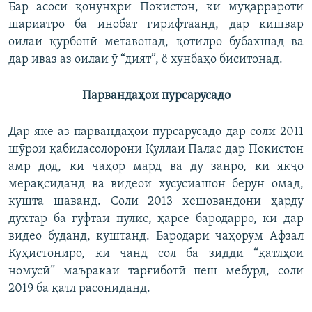
Бар асоси қонунҳри Покистон, ки муқаррароти
шариатро ба инобат гирифтаанд, дар кишвар
оилаи қурбонӣ метавонад, қотилро бубахшад ва
дар иваз аз оилаи ӯ “дият”, ё хунбаҳо биситонад.
Парвандаҳои пурсарусадо
Дар яке аз парвандаҳои пурсарусадо дар соли 2011
шӯрои қабиласолорони Қуллаи Палас дар Покистон
амр дод, ки чаҳор мард ва ду занро, ки якҷо
мерақсиданд ва видеои хусусиашон берун омад,
кушта шаванд. Соли 2013 хешовандони ҳарду
духтар ба гуфтаи пулис, ҳарсе бародарро, ки дар
видео буданд, куштанд. Бародари чаҳорум Афзал
Куҳистониро, ки чанд сол ба зидди “қатлҳои
номусӣ” маъракаи тарғиботӣ пеш мебурд, соли
2019 ба қатл расониданд.