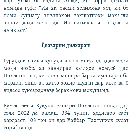
дар суҳбат бо Радиои Озодӣ, ин корро ҷаҳолат
номида гуфт: “Ин як расми золимона аст, ки бо
номи суннату анъанаҳои ваҳшатноки маҳаллӣ
анҷом дода мешавад. Ин натиҷаи як ҷаҳолати
амиқ аст.”
Ёдоварии дилхарош
Гуруҳҳои ҳомии ҳуқуқи инсон мегӯянд, ҳодисаҳои
моҳи ноябр, аз занҷираи қатлҳои номусӣ дар
Покистон аст, ки онҷо занонро барои муошират бо
мардон, зино ва ҳатто зоҳир шудан дар аксе ва ё
видеое хунсардонаву бераҳмона мекушанд.
Кумиссиёни Ҳуқуқи Башари Покистон танҳо дар
соли 2022-ум камаш 384 чунин ҳодисаро сабт
кардааст, 103-тои он дар Хайбар Пахтунхоҳ сурат
гирифтаанд.