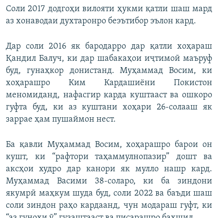
Соли 2017 додгоҳи вилояти ҳукми қатли шаш мард
аз хонаводаи духтаронро беэътибор эълон кард.
Дар соли 2016 як бародарро дар қатли хоҳараш
Қандил Балуч, ки дар шабакаҳои иҷтимоӣ маъруф
буд, гунаҳкор донистанд. Муҳаммад Восим, ки
хоҳарашро Ким Кардашиёни Покистон
меномиданд, нафасгир карда куштааст ва ошкоро
гуфта буд, ки аз куштани хоҳари 26-солааш як
заррае ҳам пушаймон нест.
Ба қавли Муҳаммад Восим, хоҳарашро барои он
кушт, ки “рафтори таҳаммулнопазир” дошт ва
аксҳои худро дар канори як мулло нашр кард.
Муҳаммад Васими 38-соларо, ки ба зиндони
якумрӣ маҳкум шуда буд, соли 2022 ва баъди шаш
соли зиндон раҳо кардаанд, чун модараш гуфт, ки
“аз гуноҳи ӯ” гузаштааст ва писарашро бахшид.