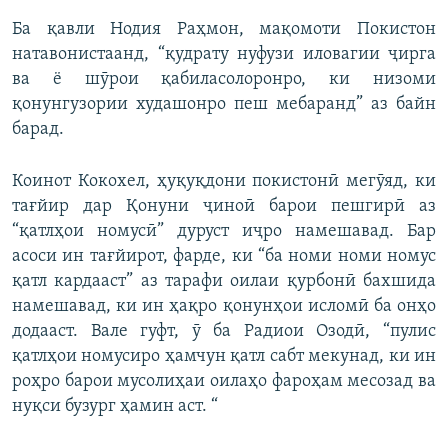
Ба қавли Нодия Раҳмон, мақомоти Покистон
натавонистаанд, “қудрату нуфузи иловагии ҷирга
ва ё шӯрои қабиласолоронро, ки низоми
қонунгузории худашонро пеш мебаранд” аз байн
барад.
Коинот Кокохел, ҳуқуқдони покистонӣ мегӯяд, ки
тағйир дар Қонуни ҷиноӣ барои пешгирӣ аз
“қатлҳои номусӣ” дуруст иҷро намешавад. Бар
асоси ин тағйирот, фарде, ки “ба номи номи номус
қатл кардааст” аз тарафи оилаи қурбонӣ бахшида
намешавад, ки ин ҳақро қонунҳои исломӣ ба онҳо
додааст. Вале гуфт, ӯ ба Радиои Озодӣ, “пулис
қатлҳои номусиро ҳамчун қатл сабт мекунад, ки ин
роҳро барои мусолиҳаи оилаҳо фароҳам месозад ва
нуқси бузург ҳамин аст. “