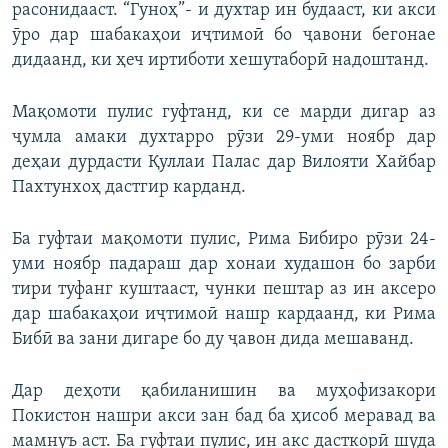
расонидааст. “Гуноҳ”- и духтар ин будааст, ки акси
ӯро дар шабакаҳои иҷтимоӣ бо ҷавони бегонае
дидаанд, ки ҳеч иртиботи хешутаборӣ надоштанд.
Мақомоти пулис гуфтанд, ки се марди дигар аз
ҷумла амаки духтарро рӯзи 29-уми ноябр дар
деҳаи дурдасти Қуллаи Палас дар Вилояти Хайбар
Пахтунхоҳ дастгир карданд.
Ба гуфтаи мақомоти пулис, Рима Бибиро рӯзи 24-
уми ноябр падараш дар хонаи худашон бо зарби
тири туфанг куштааст, чунки пештар аз ин аксеро
дар шабакаҳои иҷтимоӣ нашр кардаанд, ки Рима
Бибӣ ва зани дигаре бо ду ҷавон дида мешаванд.
Дар деҳоти қабиланишин ва муҳофизакори
Покистон нашри акси зан бад ба ҳисоб меравад ва
мамнуъ аст. Ба гуфтаи пулис, ин акс дасткорӣ шуда