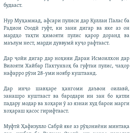
будааст.
Нур Муҳаммад, афсари пулиси дар Қуллаи Палас ба
Радиои Озодӣ гуфт, ки зани дигар ва яке аз он
мардҳо таҳти ҳимояти пулис қарор доранд ва
маълум нест, марди дуввумӣ куҷо рафтааст.
Дар ҷойи дигар дар ноҳияи Дараи Исмоилхон дар
Вилояти Хайбар Пахтунхоҳ ба гуфтаи пулис, чаҳор
нафарро рӯзи 28-уми ноябр куштаанд.
Дар инҷо шавҳаре ҳангоми даъвои оилавӣ,
занашро куштааст ва бародари ин зан бо қатли
падару модар ва хоҳари ӯ аз язнаи худ барои марги
хоҳараш қасос гирифтааст.
Муфтӣ Ҳафизулло Сабрӣ яке аз рӯҳониёни минтақа