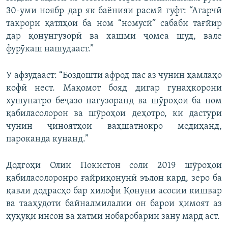
30-уми ноябр дар як баёнияи расмӣ гуфт: “Агарчӣ
такрори қатлҳои ба ном “номусӣ” сабаби тағйир
дар қонунгузорӣ ва хашми ҷомеа шуд, вале
фурӯкаш нашудааст.”
Ӯ афзудааст: “Боздошти афрод пас аз чунин ҳамлаҳо
кофӣ нест. Мақомот бояд дигар гунаҳкорони
хушунатро беҷазо нагузоранд ва шӯроҳои ба ном
қабиласолорон ва шӯроҳои деҳотро, ки дастури
чунин ҷиноятҳои ваҳшатнокро медиҳанд,
пароканда кунанд.”
Додгоҳи Олии Покистон соли 2019 шӯроҳои
қабиласолоронро ғайриқонунӣ эълон кард, зеро ба
қавли додрасҳо бар хилофи Қонуни асосии кишвар
ва тааҳудоти байналмилалии он барои ҳимоят аз
ҳуқуқи инсон ва хатми нобаробарии зану мард аст.