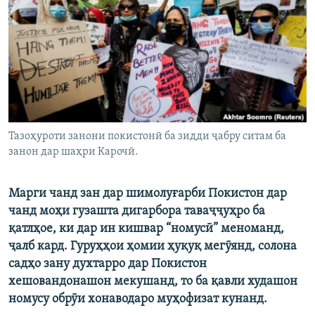
ГУЗОРИШҲОИ РАДИОӢ
Русский
ПАЙГИРӢ КУНЕД
Тазоҳуроти занони покистонӣ ба зидди ҷабру ситам ба
занон дар шаҳри Карочӣ.
Ҳамаи сомонаҳои RFE/RL
Марги чанд зан дар шимолуғарби Покистон дар
чанд моҳи гузашта дигарбора таваҷҷуҳро ба
қатлҳое, ки дар ин кишвар “номусӣ” меноманд,
ҷалб кард. Гуруҳҳои ҳомии ҳуқуқ мегӯянд, солона
садҳо зану духтарро дар Покистон
хешовандонашон мекушанд, то ба қавли худашон
номусу обрӯи хонаводаро муҳофизат кунанд.