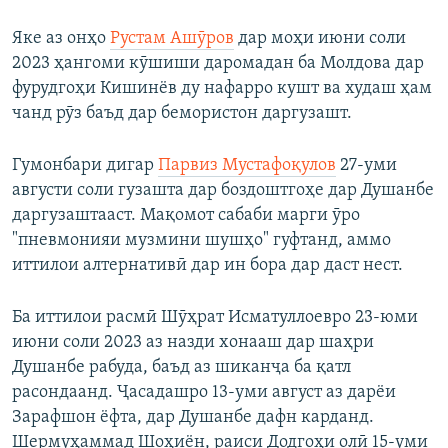
Яке аз онҳо
Рустам Ашӯров
дар моҳи июни соли
2023 ҳангоми кӯшиши даромадан ба Молдова дар
фурудгоҳи Кишинёв ду нафарро кушт ва худаш ҳам
чанд рӯз баъд дар бемористон даргузашт.
Гумонбари дигар
Парвиз Мустафоқулов
27-уми
августи соли гузашта дар боздоштгоҳе дар Душанбе
даргузаштааст. Мақомот сабаби марги ӯро
"пневмонияи музмини шушҳо" гуфтанд, аммо
иттилои алтернативӣ дар ин бора дар даст нест.
Ба иттилои расмӣ Шӯҳрат Исматуллоевро 23-юми
июни соли 2023 аз назди хонааш дар шаҳри
Душанбе рабуда, баъд аз шиканҷа ба қатл
расондаанд. Ҷасадашро 13-уми август аз дарёи
Зарафшон ёфта, дар Душанбе дафн карданд.
Шермуҳаммад Шоҳиён, раиси Додгоҳи олӣ 15-уми