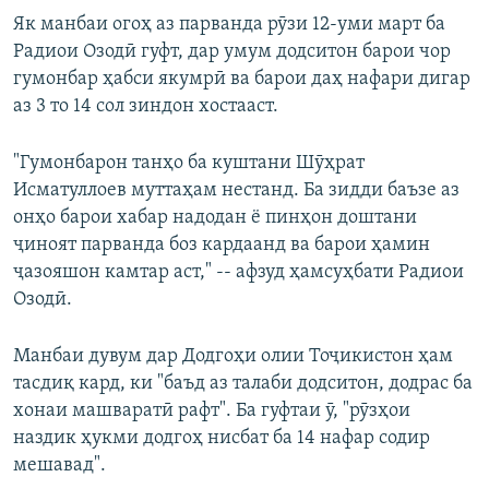
Як манбаи огоҳ аз парванда рӯзи 12-уми март ба
Радиои Озодӣ гуфт, дар умум додситон барои чор
гумонбар ҳабси якумрӣ ва барои даҳ нафари дигар
аз 3 то 14 сол зиндон хостааст.
"Гумонбарон танҳо ба куштани Шӯҳрат
Исматуллоев муттаҳам нестанд. Ба зидди баъзе аз
онҳо барои хабар надодан ё пинҳон доштани
ҷиноят парванда боз кардаанд ва барои ҳамин
ҷазояшон камтар аст," -- афзуд ҳамсуҳбати Радиои
Озодӣ.
Манбаи дувум дар Додгоҳи олии Тоҷикистон ҳам
тасдиқ кард, ки "баъд аз талаби додситон, додрас ба
хонаи машваратӣ рафт". Ба гуфтаи ӯ, "рӯзҳои
наздик ҳукми додгоҳ нисбат ба 14 нафар содир
мешавад".