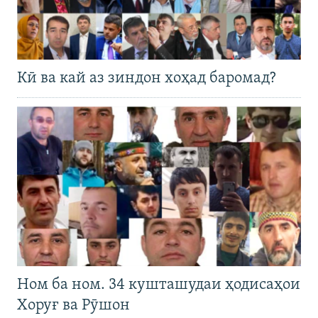
Кӣ ва кай аз зиндон хоҳад баромад?
Ном ба ном. 34 кушташудаи ҳодисаҳои
Хоруғ ва Рӯшон