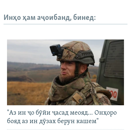
Инҳо ҳам аҷоибанд, бинед:
"Аз ин ҷо бӯйи ҷасад меояд… Онҳоро
бояд аз ин дӯзах берун кашем"