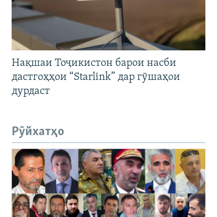
Нақшаи Тоҷикистон барои насби
дастгоҳҳои “Starlink” дар гӯшаҳои
дурдаст
Рӯйхатҳо