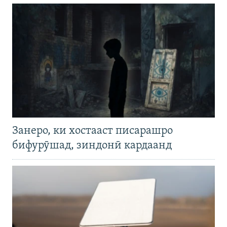
Занеро, ки хостааст писарашро
бифурӯшад, зиндонӣ кардаанд