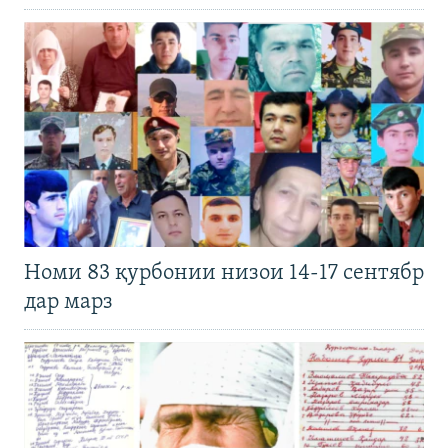
Номи 83 қурбонии низои 14-17 сентябр
дар марз