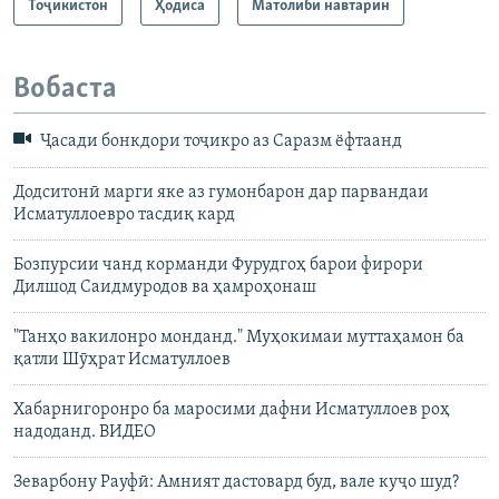
Тоҷикистон
Ҳодиса
Матолиби навтарин
Вобаста
Ҷасади бонкдори тоҷикро аз Саразм ёфтаанд
Додситонӣ марги яке аз гумонбарон дар парвандаи
Исматуллоевро тасдиқ кард
Бозпурсии чанд корманди Фурудгоҳ барои фирори
Дилшод Саидмуродов ва ҳамроҳонаш
"Танҳо вакилонро монданд." Муҳокимаи муттаҳамон ба
қатли Шӯҳрат Исматуллоев
Хабарнигоронро ба маросими дафни Исматуллоев роҳ
надоданд. ВИДЕО
Зеварбону Рауфӣ: Амният дастовард буд, вале куҷо шуд?