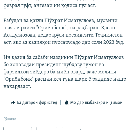
феврал гуфт, ангезаи ин ҳодиса пул аст.
Рабудан ва қатли Шӯҳрат Исматуллоев, муовини
аввали раиси "Ориёнбонк", ки раҳбараш Ҳасан
Асадуллозода, додарарӯси президенти Тоҷикистон
аст, яке аз қазияҳои пурсарусадо дар соли 2023 буд.
Ин қазия ба сабаби наздикии Шӯҳрат Исматуллоев
бо хонаводаи президент шубҳаву гумон ва
фарзияҳои зиёдеро ба миён овард, вале молики
"Ориёнбонк" расман ҳеч гуна шарҳ ё раддияе нашр
накардааст.
Ба дигарон фиристед
Мо дар шабакаҳои иҷтимоӣ
Гӯшаҳо