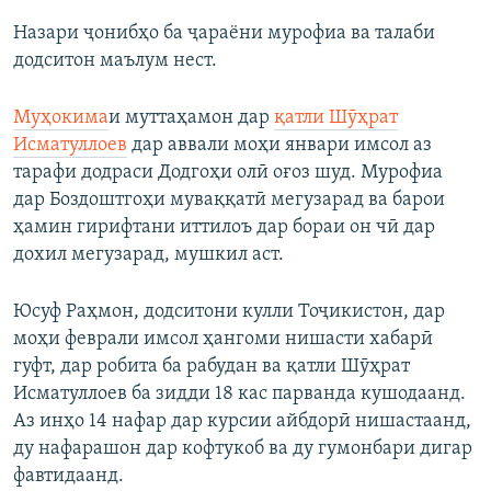
Назари ҷонибҳо ба ҷараёни мурофиа ва талаби
додситон маълум нест.
Муҳокима
и муттаҳамон дар
қатли Шӯҳрат
Исматуллоев
дар аввали моҳи январи имсол аз
тарафи додраси Додгоҳи олӣ оғоз шуд. Мурофиа
дар Боздоштгоҳи муваққатӣ мегузарад ва барои
ҳамин гирифтани иттилоъ дар бораи он чӣ дар
дохил мегузарад, мушкил аст.
Юсуф Раҳмон, додситони кулли Тоҷикистон, дар
моҳи феврали имсол ҳангоми нишасти хабарӣ
гуфт, дар робита ба рабудан ва қатли Шӯҳрат
Исматуллоев ба зидди 18 кас парванда кушодаанд.
Аз инҳо 14 нафар дар курсии айбдорӣ нишастаанд,
ду нафарашон дар кофтукоб ва ду гумонбари дигар
фавтидаанд.