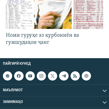
Номи гуруҳе аз қурбониён ва
гумшудаҳои ҷанг
ПАЙГИРӢ КУНЕД
МАЪЛУМОТ
ЗАМИМАҲО