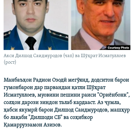
ГУЗОРИШҲОИ РАДИОӢ
Русский
ПАЙГИРӢ КУНЕД
Акси Дилшод Саидмуродов (чап) ва Шӯҳрат Исматуллоев
(рост)
Ҳамаи сомонаҳои RFE/RL
Манбаъҳои Радиои Озодӣ мегӯянд, додситон барои
гумонбарон дар парвандаи қатли Шӯҳрат
Исматуллоев, муовини пешини раиси "Ориёнбонк",
солҳои дарози зиндон талаб кардааст. Аз ҷумла,
ҳабси якумрӣ барои Дилшод Саидмуродов, машҳур
бо лақаби "Дилшоди СБ" ва соҳибкор
Қамарруззамон Азизов.