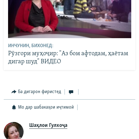
ИНЧУНИН, БИХОНЕД:
Рӯзгори муҳоҷир: "Аз бом афтодам, ҳаётам
дигар шуд" ВИДЕО
Ба дигарон фиристед
Мо дар шабакаҳои иҷтимоӣ
Шаҳлои Гулхоҷа