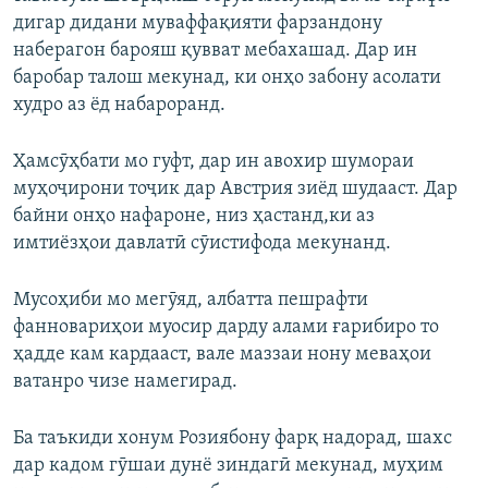
Auto
240p
360p
480p
480p
дигар дидани муваффақияти фарзандону
720p
наберагон барояш қувват мебахашад. Дар ин
720p
1080p
баробар талош мекунад, ки онҳо забону асолати
1080p
худро аз ёд набароранд.
Ҳамсӯҳбати мо гуфт, дар ин авохир шумораи
муҳоҷирони тоҷик дар Австрия зиёд шудааст. Дар
байни онҳо нафароне, низ ҳастанд,ки аз
имтиёзҳои давлатӣ сӯистифода мекунанд.
Мусоҳиби мо мегӯяд, албатта пешрафти
фанновариҳои муосир дарду алами ғарибиро то
ҳадде кам кардааст, вале маззаи нону меваҳои
ватанро чизе намегирад.
Ба таъкиди хонум Розиябону фарқ надорад, шахс
дар кадом гӯшаи дунё зиндагӣ мекунад, муҳим