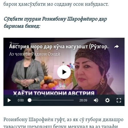
барои ҳамсӯҳбати мо соддаву осон набудааст.
Сӯҳбати пурраи Розиябону Шарофиёнро дар
барнома бинед:
Австрия моро дар кӯча нагузошт (Рӯзгори муҳоҷир #17)
Аз ҷониби
Радиои Озодӣ
Феълан кор намекунад
Auto
0:00
28:09
240p
Розиябону Шарофиён гуфт, аз як сӯ ғубори дилашро
360p
тавассути шеърҳояш берун мекунад ва аз тарафи