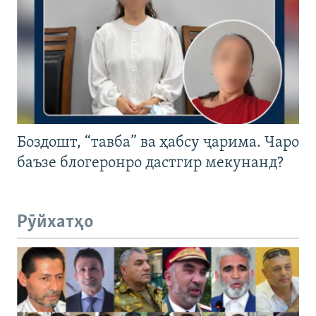
Боздошт, “тавба” ва ҳабсу ҷарима. Чаро
баъзе блогеронро дастгир мекунанд?
Рӯйхатҳо