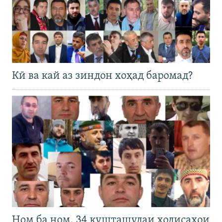
Кӣ ва кай аз зиндон хоҳад баромад?
Ном ба ном. 34 кушташудаи ҳодисаҳои