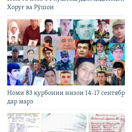
Хоруғ ва Рӯшон
Номи 83 қурбонии низои 14-17 сентябр
дар марз