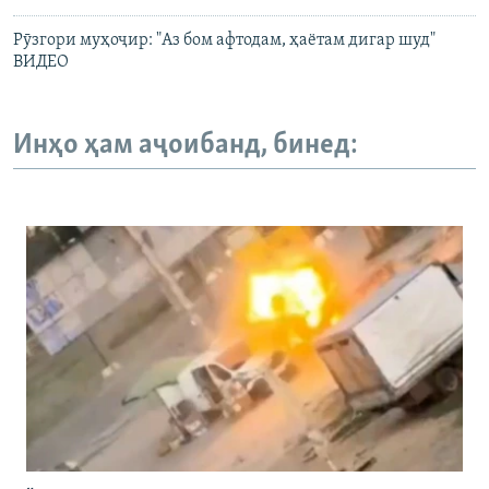
Рӯзгори муҳоҷир: "Аз бом афтодам, ҳаётам дигар шуд"
ВИДЕО
Инҳо ҳам аҷоибанд, бинед: