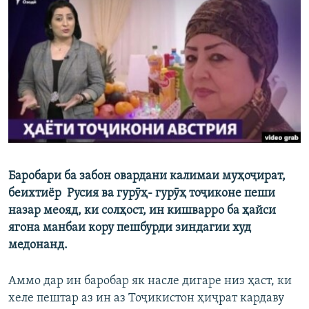
ГУЗОРИШҲОИ РАДИОӢ
Русский
ПАЙГИРӢ КУНЕД
Ҳамаи сомонаҳои RFE/RL
Баробари ба забон овардани калимаи муҳоҷират,
беихтиёр Русия ва гурӯҳ- гурӯҳ тоҷиконе пеши
назар меояд, ки солҳост, ин кишварро ба ҳайси
ягона манбаи кору пешбурди зиндагии худ
медонанд.
Аммо дар ин баробар як насле дигаре низ ҳаст, ки
хеле пештар аз ин аз Тоҷикистон ҳиҷрат кардаву