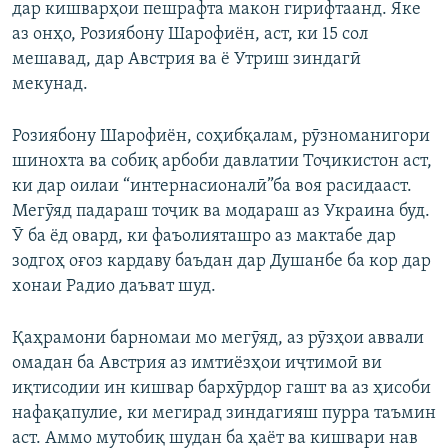
дар кишварҳои пешрафта макон гирифтаанд. Яке
аз онҳо, Розиябону Шарофиён, аст, ки 15 сол
мешавад, дар Австрия ва ё Утриш зиндагӣ
мекунад.
Розиябону Шарофиён, соҳибқалам, рӯзноманигори
шинохта ва собиқ арбоби давлатии Тоҷикистон аст,
ки дар оилаи “интернасионалӣ”ба воя расидааст.
Мегӯяд падараш тоҷик ва модараш аз Украина буд.
Ӯ ба ёд овард, ки фаъолияташро аз мактабе дар
зодгоҳ оғоз кардаву баъдан дар Душанбе ба кор дар
хонаи Радио даъват шуд.
Қаҳрамони барномаи мо мегӯяд, аз рӯзҳои аввали
омадан ба Австрия аз имтиёзҳои иҷтимоӣ ви
иқтисодии ин кишвар бархӯрдор гашт ва аз ҳисоби
нафақапулие, ки мегирад зиндагияш пурра таъмин
аст. Аммо мутобиқ шудан ба ҳаёт ва кишвари нав