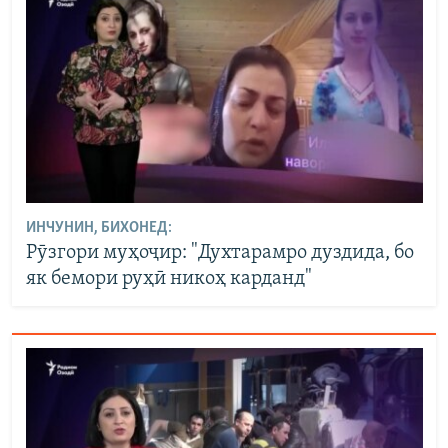
ИНЧУНИН, БИХОНЕД:
Рӯзгори муҳоҷир: "Духтарамро дуздида, бо
як бемори руҳӣ никоҳ карданд"