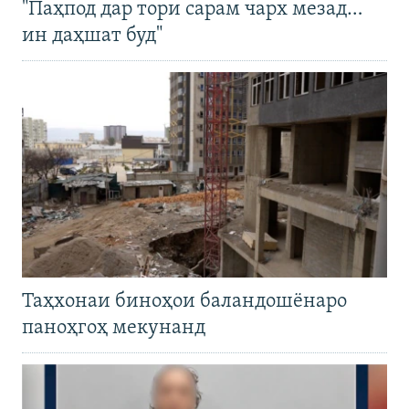
"Паҳпод дар тори сарам чарх мезад…
ин даҳшат буд"
Таҳхонаи биноҳои баландошёнаро
паноҳгоҳ мекунанд