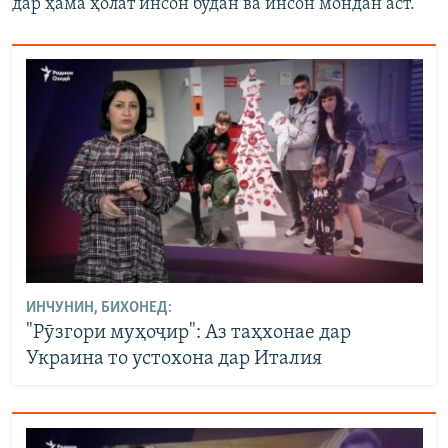
дар ҳама ҳолат инсон будан ва инсон мондан аст.
ИНЧУНИН, БИХОНЕД:
"Рӯзгори муҳоҷир": Аз таҳхонае дар
Украина то устохона дар Италия