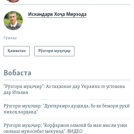
Искандари Хоҷа Мирзода
Гӯшаҳо
Ҳамватан
Рӯзгори муҳоҷир
Вобаста
"Рӯзгори муҳоҷир": Аз таҳхонае дар Украина то устохона
дар Италия
Рӯзгори муҳоҷир: "Духтарамро дуздида, бо як бемори руҳӣ
никоҳ карданд"
Рӯзгори муҳоҷир: "Корфармои олмонӣ ба ман мисли узви
оилааш муносибат мекунад". ВИДЕО