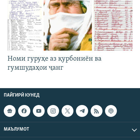
Номи гуруҳе аз қурбониён ва
гумшудаҳои ҷанг
ПАЙГИРӢ КУНЕД
МАЪЛУМОТ