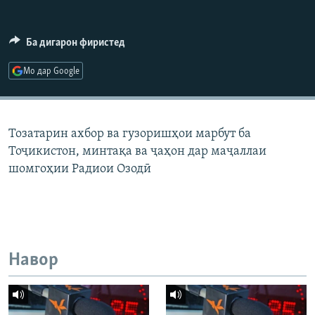
ГУЗОРИШҲОИ РАДИОӢ
Русский
Ба дигарон фиристед
ПАЙГИРӢ КУНЕД
Мо дар Google
Тозатарин ахбор ва гузоришҳои марбут ба
Тоҷикистон, минтақа ва ҷаҳон дар маҷаллаи
Ҳамаи сомонаҳои RFE/RL
шомгоҳии Радиои Озодӣ
Навор