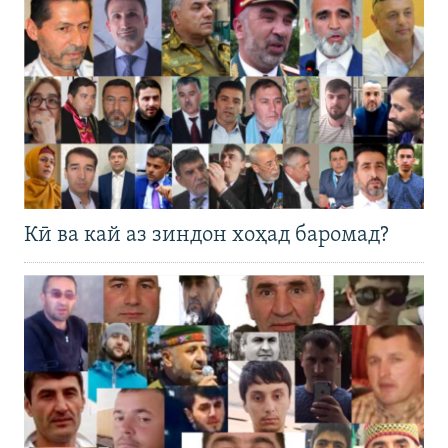
Кӣ ва кай аз зиндон хоҳад баромад?