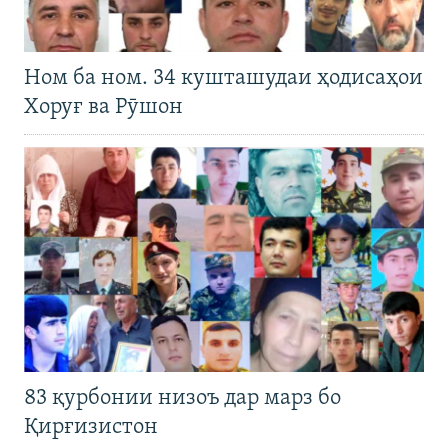
Ном ба ном. 34 кушташудаи ҳодисаҳои
Хоруғ ва Рӯшон
83 қурбонии низоъ дар марз бо
Қирғизистон