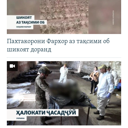
Пахтакорони Фархор аз тақсими об
шикоят доранд