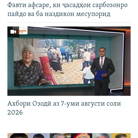
Фавти афсаре, ки ҷасадҳои сарбозонро
пайдо ва ба наздикон месупорид
Ахбори Озодӣ аз 7-уми августи соли
2026