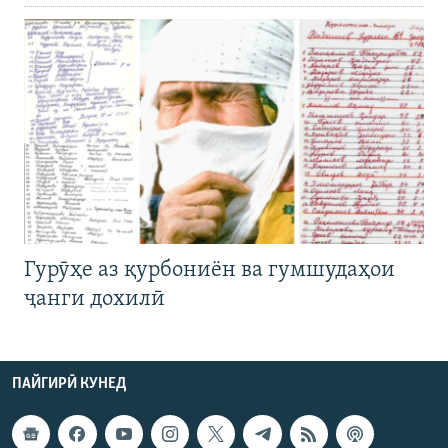
Гурӯҳе аз қурбониён ва гумшудаҳои
ҷанги дохилӣ
ПАЙГИРӢ КУНЕД