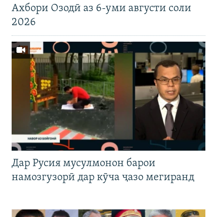
Ахбори Озодӣ аз 6-уми августи соли
2026
Дар Русия мусулмонон барои
намозгузорӣ дар кӯча ҷазо мегиранд