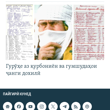
Гурӯҳе аз қурбониён ва гумшудаҳои
ҷанги дохилӣ
ПАЙГИРӢ КУНЕД