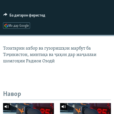
ГУЗОРИШҲОИ РАДИОӢ
Русский
Ба дигарон фиристед
ПАЙГИРӢ КУНЕД
Мо дар Google
Тозатарин ахбор ва гузоришҳои марбут ба
Тоҷикистон, минтақа ва ҷаҳон дар маҷаллаи
Ҳамаи сомонаҳои RFE/RL
шомгоҳии Радиои Озодӣ
Навор