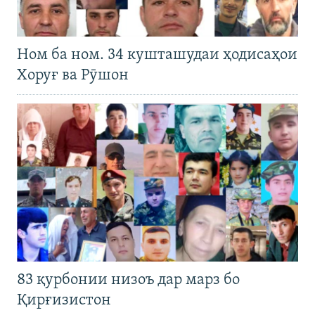
Ном ба ном. 34 кушташудаи ҳодисаҳои
Хоруғ ва Рӯшон
83 қурбонии низоъ дар марз бо
Қирғизистон