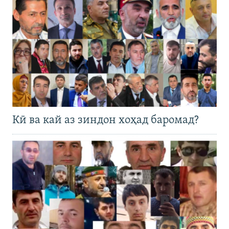
Кӣ ва кай аз зиндон хоҳад баромад?