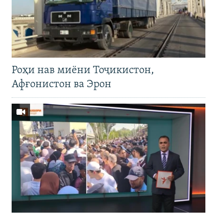
Роҳи нав миёни Тоҷикистон,
Афғонистон ва Эрон