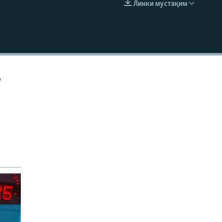
Линки мустақим
EMBED
р