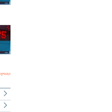
орчаҳо