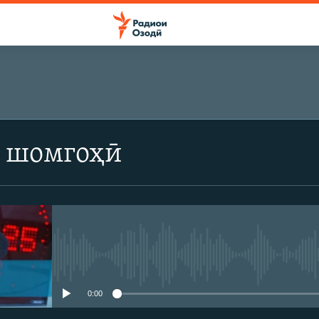
 шомгоҳӣ
Феълан кор намекунад
0:00