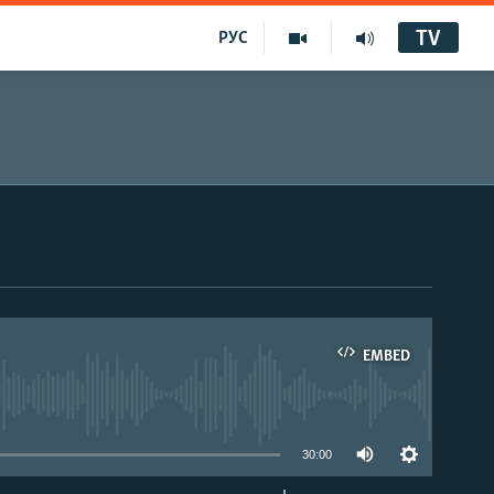
TV
РУС
EMBED
30:00