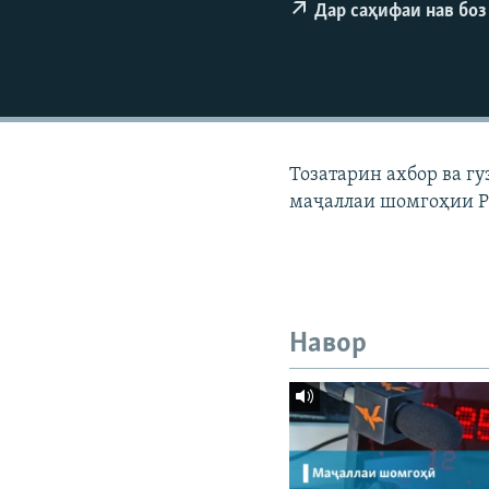
ГУЗОРИШҲОИ РАДИОӢ
Дар саҳифаи нав боз
Тозатарин ахбор ва г
маҷаллаи шомгоҳии Р
Навор