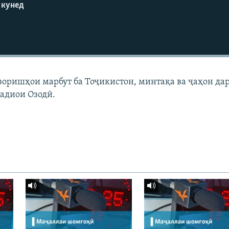
 кунед
узоришҳои марбут ба Тоҷикистон, минтақа ва ҷаҳон да
адиои Озодӣ.