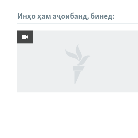
Инҳо ҳам аҷоибанд, бинед:
Русский
ПАЙГИРӢ КУНЕД
Ҳамаи сомонаҳои RFE/RL
Роҳи нав миёни Тоҷикистон,
Афғонистон ва Эрон