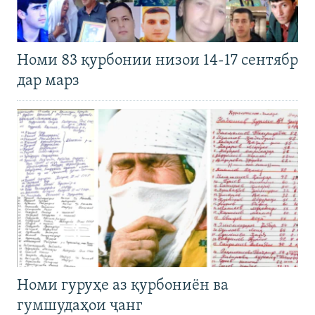
Номи 83 қурбонии низои 14-17 сентябр
дар марз
Номи гуруҳе аз қурбониён ва
гумшудаҳои ҷанг