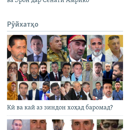
ва Эрон дар Сенати Амрико
Рӯйхатҳо
Кӣ ва кай аз зиндон хоҳад баромад?