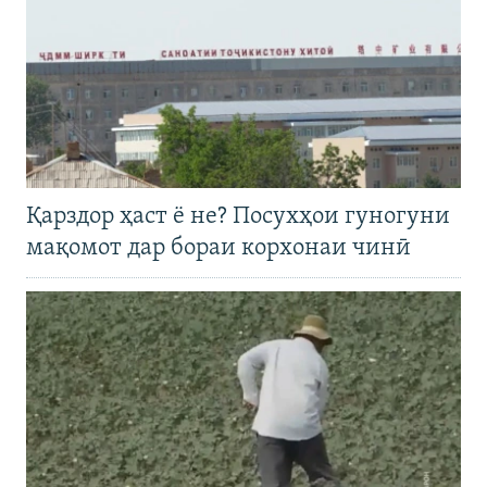
Қарздор ҳаст ё не? Посухҳои гуногуни
мақомот дар бораи корхонаи чинӣ