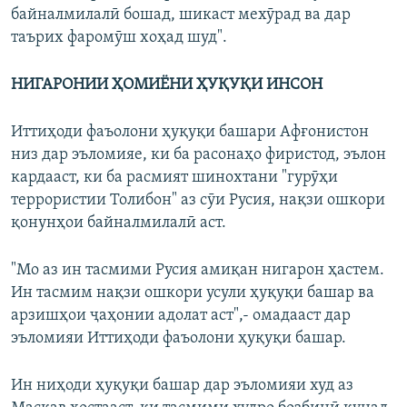
байналмилалӣ бошад, шикаст мехӯрад ва дар
таърих фаромӯш хоҳад шуд".
НИГАРОНИИ ҲОМИЁНИ ҲУҚУҚИ ИНСОН
Иттиҳоди фаъолони ҳуқуқи башари Афғонистон
низ дар эъломияе, ки ба расонаҳо фиристод, эълон
кардааст, ки ба расмият шинохтани "гурӯҳи
террористии Толибон" аз сӯи Русия, нақзи ошкори
қонунҳои байналмилалӣ аст.
"Мо аз ин тасмими Русия амиқан нигарон ҳастем.
Ин тасмим нақзи ошкори усули ҳуқуқи башар ва
арзишҳои ҷаҳонии адолат аст",- омадааст дар
эъломияи Иттиҳоди фаъолони ҳуқуқи башар.
Ин ниҳоди ҳуқуқи башар дар эъломияи худ аз