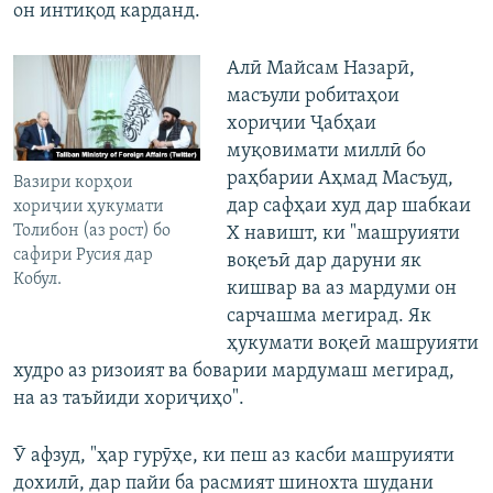
он интиқод карданд.
Алӣ Майсам Назарӣ,
масъули робитаҳои
хориҷии Ҷабҳаи
муқовимати миллӣ бо
раҳбарии Аҳмад Масъуд,
Вазири корҳои
дар сафҳаи худ дар шабкаи
хориҷии ҳукумати
Толибон (аз рост) бо
Х навишт, ки "машруияти
сафири Русия дар
воқеъӣ дар даруни як
Кобул.
кишвар ва аз мардуми он
сарчашма мегирад. Як
ҳукумати воқеӣ машруияти
худро аз ризоият ва боварии мардумаш мегирад,
на аз таъйиди хориҷиҳо".
Ӯ афзуд, "ҳар гурӯҳе, ки пеш аз касби машруияти
дохилӣ, дар пайи ба расмият шинохта шудани