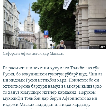
ГУЗОРИШҲОИ РАДИОӢ
Русский
ПАЙГИРӢ КУНЕД
Сафорати Афғонистон дар Маскав.
Ҳамаи сомонаҳои RFE/RL
Ба расмият шинохтани ҳукумати Толибон аз сӯи
Русия, бо вокунишҳои гуногун рӯбарӯ шуд. Чин аз
ин иқдоми Русия истиқбол кард, Покистон бо он
эҳтиёткорона бархӯрд намуд ва аксари кишварҳо
то ҳанӯз хомӯширо ихтиёр кардаанд. Нерӯҳои
мухолифи Толибон дар берун Афғонистон аз ин
иқдоми Маскав шадидан интиқод карданд.