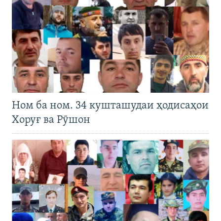
Ном ба ном. 34 кушташудаи ҳодисаҳои
Хоруғ ва Рӯшон