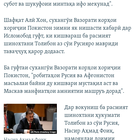
субот ва шукуфоии минтақа ифо мекунад".
Шафқат Алӣ Хон, сухангӯи Вазорати корҳои
хориҷии Покистон зимни як нишасти хабарӣ дар
Исломобод гуфт, ки кишвараш ба расмият
шинохтани Толибон аз сӯи Русияро мавриди
таваҷҷуҳ қарор додааст.
Ба гуфтаи сухангӯи Вазорати корҳои хориҷии
Покистон, "робитаҳои Русия ва Афғонистон
масъалаи байни ду кишвари мустақил аст ва
Маскав манфиатҳои амниятии машруъ дорад".
Дар вокуниш ба расмият
шинохтани ҳукумати
Толибон аз сӯи Русия,
Насир Аҳмад Фоиқ,
намояндаи доимии