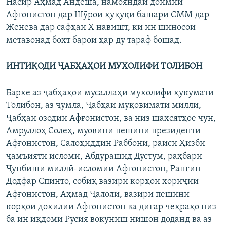
Насир Аҳмад Андеша, намояндаи доимии
Афғонистон дар Шӯрои ҳуқуқи башари СММ дар
Женева дар сафҳаи Х навишт, ки ин шиносоӣ
метавонад бохт барои ҳар ду тараф бошад.
ИНТИҚОДИ ҶАБҲАҲОИ МУХОЛИФИ ТОЛИБОН
Бархе аз ҷабҳаҳои мусаллаҳи мухолифи ҳукумати
Толибон, аз ҷумла, Ҷабҳаи муқовимати миллӣ,
Ҷабҳаи озодии Афғонистон, ва низ шахсятҳое чун,
Амруллоҳ Солеҳ, муовини пешини президенти
Афғонистон, Салоҳиддин Раббонӣ, раиси Ҳизби
ҷамъияти исломӣ, Абдурашид Дӯстум, раҳбари
Ҷунбиши миллӣ-исломии Афғонистон, Рангин
Додфар Спинто, собиқ вазири корҳои хориҷии
Афғонистон, Аҳмад Ҷалолӣ, вазири пешини
корҳои дохилии Афғонистон ва дигар чеҳраҳо низ
ба ин иқдоми Русия вокуниш нишон доданд ва аз