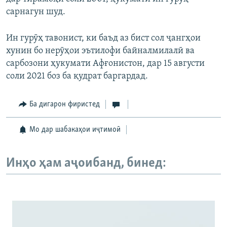
сарнагун шуд.
Ин гурӯҳ тавонист, ки баъд аз бист сол ҷангҳои
хунин бо нерӯҳои эътилофи байналмилалӣ ва
сарбозони ҳукумати Афғонистон, дар 15 августи
соли 2021 боз ба қудрат баргардад.
Ба дигарон фиристед
Мо дар шабакаҳои иҷтимоӣ
Инҳо ҳам аҷоибанд, бинед: