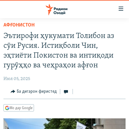
Пайвандҳои
дастрасӣ
Ҷаҳиш
АФҒОНИСТОН
ба
ГӮШАҲО
Эътирофи ҳукумати Толибон аз
мояи
ГАПИ ОЗОД
СИЁСАТ
аслӣ
сӯи Русия. Истиқболи Чин,
РӮЗГОРИ МУҲОҶИР
Ҷаҳиш
ИҚТИСОД
эҳтиёти Покистон ва интиқоди
ба
САЛОМ, ХОҲАР
ҶОМЕА
гурӯҳҳо ва чеҳраҳои афғон
феҳристи
ТАҲҚИҚОТ
ҚАЗИЯИ "КРОКУС"
аслӣ
Июл 05, 2025
Ҷаҳиш
ҶАНГ ДАР УКРАИНА
ОСИЁИ МАРКАЗӢ
ба
Ба дигарон фиристед
НАЗАРИ МАРДУМ
ФАРҲАНГ
ҷустор
ЧАНДРАСОНАӢ
МЕҲМОНИ ОЗОДӢ
БЛОГИСТОН
Мо дар Google
РӮЙХАТҲО
ВАРЗИШ
ОЗОДӢ ОНЛАЙН
ВИДЕО
КИТОБҲОИ ОЗОДӢ
НИГОРИСТОН