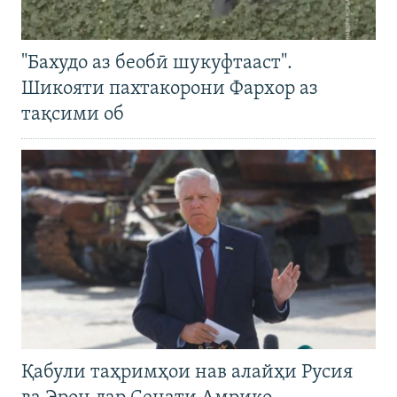
"Бахудо аз беобӣ шукуфтааст".
Шикояти пахтакорони Фархор аз
тақсими об
Қабули таҳримҳои нав алайҳи Русия