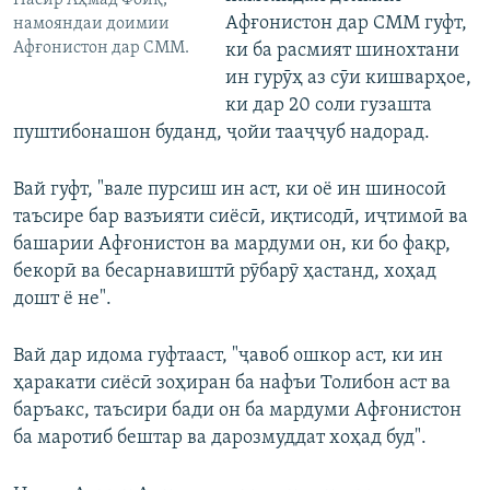
Насир Аҳмад Фоиқ,
Афғонистон дар СММ гуфт,
намояндаи доимии
Афғонистон дар СММ.
ки ба расмият шинохтани
ин гурӯҳ аз сӯи кишварҳое,
ки дар 20 соли гузашта
пуштибонашон буданд, ҷойи тааҷҷуб надорад.
Вай гуфт, "вале пурсиш ин аст, ки оё ин шиносоӣ
таъсире бар вазъияти сиёсӣ, иқтисодӣ, иҷтимоӣ ва
башарии Афғонистон ва мардуми он, ки бо фақр,
бекорӣ ва бесарнавиштӣ рӯбарӯ ҳастанд, хоҳад
дошт ё не".
Вай дар идома гуфтааст, "ҷавоб ошкор аст, ки ин
ҳаракати сиёсӣ зоҳиран ба нафъи Толибон аст ва
баръакс, таъсири бади он ба мардуми Афғонистон
ба маротиб бештар ва дарозмуддат хоҳад буд".