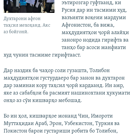
эътирозгар гуфтаанд, ки
Русия дар ин тасмими худ,
вазъияти воқеии мардуми
Духтарони афғон
Афғонистон, ба вижа,
таҳсил мехоҳанд. Акс
аз бойгонӣ.
маҳдудиятҳои ҷорӣ алайҳи
занонро нодида гирифта ва
танҳо бар асоси манфиати
худ чунин тасмиме гирифтааст.
Дар наздик ба чаҳор соли гузашта, Толибон
маҳдудиятҳои густурдаеро бар занон ва духтарон
дар заминаи кору таҳсил ҷорӣ кардаанд. Ин амр,
яке аз сабабҳои ба расмият нашинохтани ҳукумати
онҳо аз сӯи кишварҳо мебошад.
Бо ин ҳол, кишварҳое монанд Чин, Имороти
Муттаҳидаи Араб, Эрон, Узбекистон, Туркия ва
Покистон барои густариши робита бо Толибон,