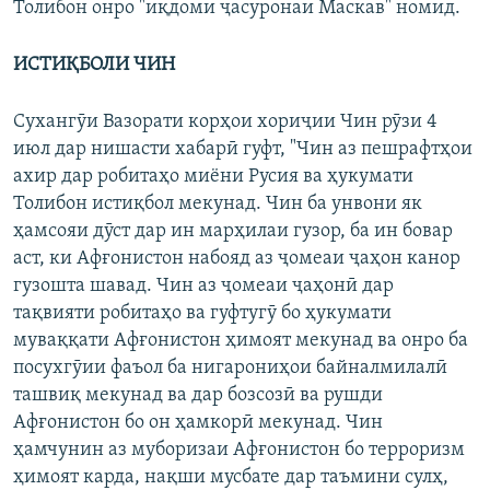
Толибон онро "иқдоми ҷасуронаи Маскав" номид.
ИСТИҚБОЛИ ЧИН
Сухангӯи Вазорати корҳои хориҷии Чин рӯзи 4
июл дар нишасти хабарӣ гуфт, "Чин аз пешрафтҳои
ахир дар робитаҳо миёни Русия ва ҳукумати
Толибон истиқбол мекунад. Чин ба унвони як
ҳамсояи дӯст дар ин марҳилаи гузор, ба ин бовар
аст, ки Афғонистон набояд аз ҷомеаи ҷаҳон канор
гузошта шавад. Чин аз ҷомеаи ҷаҳонӣ дар
тақвияти робитаҳо ва гуфтугӯ бо ҳукумати
муваққати Афғонистон ҳимоят мекунад ва онро ба
посухгӯии фаъол ба нигарониҳои байналмилалӣ
ташвиқ мекунад ва дар бозсозӣ ва рушди
Афғонистон бо он ҳамкорӣ мекунад. Чин
ҳамчунин аз муборизаи Афғонистон бо терроризм
ҳимоят карда, нақши мусбате дар таъмини сулҳ,