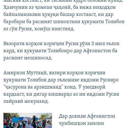
Маскав хостааст, ки тасмими худро бозбинӣ кунад.
Ҳамчунин аз ҷомеаи ҷаҳонӣ, ба вижа ниҳодҳои
байналмилалии ҳуқуқи башар хостааст, ки дар
баробари ба расмият шинохтани ҳукумати Толибон
аз сӯи Русия, хомӯш наистанд.
Вазорати корҳои хориҷии Русия рӯзи 3 июл эълон
кард, ки ҳукумати Толибонро дар Афғонистон ба
расмият мешиносад.
Амирхон Муттақӣ, вазири корҳои хориҷии
ҳукумати Толибон дар эъломияе иқдоми Русияро
"ҷасурона ва арзишманд" хонд. Ӯ умедворӣ
кардааст, ки дигар кишварҳо аз ин иқдоми Русия
пайравӣ мекунанд.
Дар дохили Афғонистон
ҷунбишҳои занони