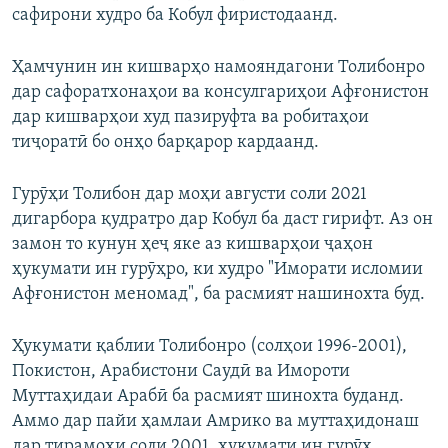
сафирони худро ба Кобул фиристодаанд.
Ҳамчунин ин кишварҳо намояндагони Толибонро
дар сафоратхонаҳои ва консулгариҳои Афғонистон
дар кишварҳои худ пазируфта ва робитаҳои
тиҷоратӣ бо онҳо барқарор кардаанд.
Гурӯҳи Толибон дар моҳи августи соли 2021
дигарбора қудратро дар Кобул ба даст гирифт. Аз он
замон то кунун ҳеҷ яке аз кишварҳои ҷаҳон
ҳукумати ин гурӯҳро, ки худро "Иморати исломии
Афғонистон меномад", ба расмият нашинохта буд.
Ҳукумати қаблии Толибонро (солҳои 1996-2001),
Покистон, Арабистони Саудӣ ва Имороти
Муттаҳидаи Арабӣ ба расмият шинохта буданд.
Аммо дар пайи ҳамлаи Амрико ва муттаҳидонаш
дар тирамоҳи соли 2001, ҳукумати ин гурӯҳ