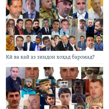
Кӣ ва кай аз зиндон хоҳад баромад?