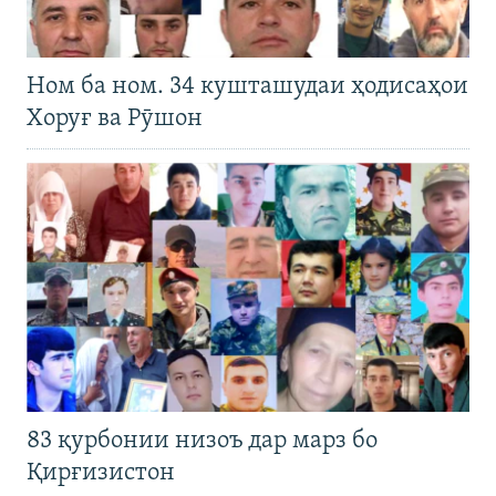
Ном ба ном. 34 кушташудаи ҳодисаҳои
Хоруғ ва Рӯшон
83 қурбонии низоъ дар марз бо
Қирғизистон