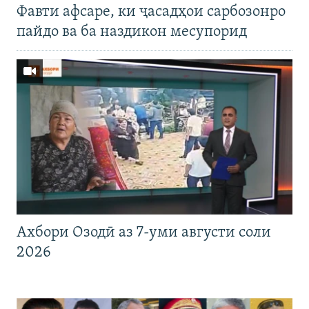
Фавти афсаре, ки ҷасадҳои сарбозонро
пайдо ва ба наздикон месупорид
Ахбори Озодӣ аз 7-уми августи соли
2026