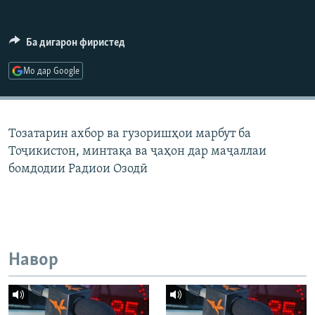
ГУЗОРИШҲОИ РАДИОӢ
Русский
Ба дигарон фиристед
ПАЙГИРӢ КУНЕД
Мо дар Google
Тозатарин ахбор ва гузоришҳои марбут ба
Тоҷикистон, минтақа ва ҷаҳон дар маҷаллаи
Ҳамаи сомонаҳои RFE/RL
бомдодии Радиои Озодӣ
Навор