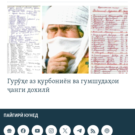
Гурӯҳе аз қурбониён ва гумшудаҳои
ҷанги дохилӣ
ПАЙГИРӢ КУНЕД