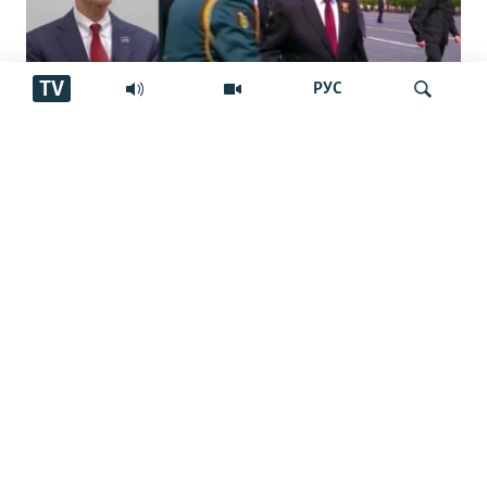
TV
РУС
Cенатори амрикоӣ Путинро "авбош"
номид
Ҷустуҷӯ