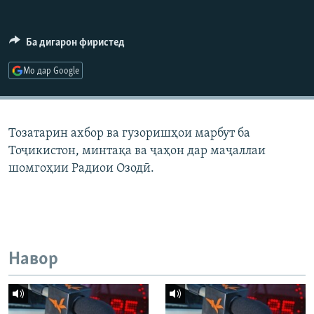
ГУЗОРИШҲОИ РАДИОӢ
Русский
Ба дигарон фиристед
ПАЙГИРӢ КУНЕД
Мо дар Google
Тозатарин ахбор ва гузоришҳои марбут ба
Тоҷикистон, минтақа ва ҷаҳон дар маҷаллаи
Ҳамаи сомонаҳои RFE/RL
шомгоҳии Радиои Озодӣ.
Навор