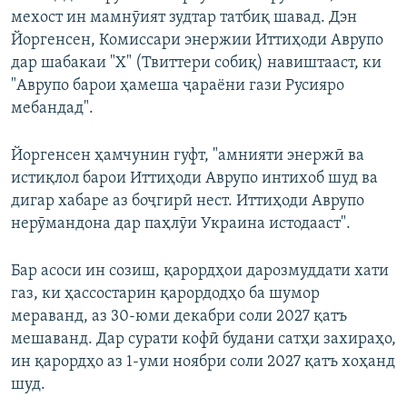
мехост ин мамнӯият зудтар татбиқ шавад. Дэн
Йоргенсен, Комиссари энержии Иттиҳоди Аврупо
дар шабакаи "Х" (Твиттери собиқ) навиштааст, ки
"Аврупо барои ҳамеша ҷараёни гази Русияро
мебандад".
Йоргенсен ҳамчунин гуфт, "амнияти энержӣ ва
истиқлол барои Иттиҳоди Аврупо интихоб шуд ва
дигар хабаре аз боҷгирӣ нест. Иттиҳоди Аврупо
нерӯмандона дар паҳлӯи Украина истодааст".
Бар асоси ин созиш, қарордҳои дарозмуддати хати
газ, ки ҳассостарин қарордодҳо ба шумор
мераванд, аз 30-юми декабри соли 2027 қатъ
мешаванд. Дар сурати кофӣ будани сатҳи захираҳо,
ин қарордҳо аз 1-уми ноябри соли 2027 қатъ хоҳанд
шуд.