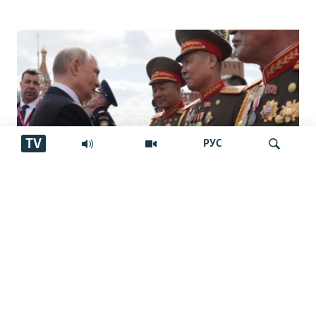
TV
РУС
Узви Сенати Амрико: "Кори Путин
Ҷустуҷӯ
нафратовар аст"