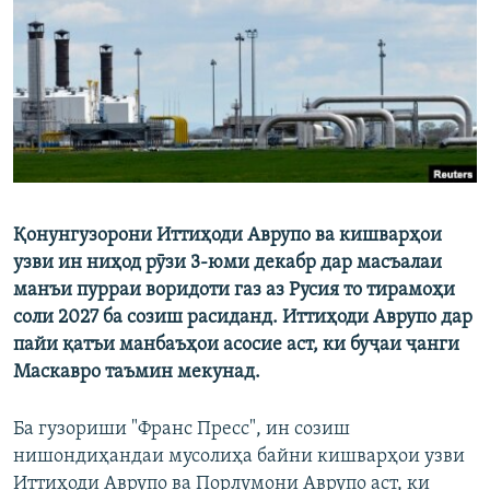
ГУЗОРИШҲОИ РАДИОӢ
Русский
ПАЙГИРӢ КУНЕД
Қонунгузорони Иттиҳоди Аврупо ва кишварҳои
Ҳамаи сомонаҳои RFE/RL
узви ин ниҳод рӯзи 3-юми декабр дар масъалаи
манъи пурраи воридоти газ аз Русия то тирамоҳи
соли 2027 ба созиш расиданд. Иттиҳоди Аврупо дар
пайи қатъи манбаъҳои асосие аст, ки буҷаи ҷанги
Маскавро таъмин мекунад.
Ба гузориши "Франс Пресс", ин созиш
нишондиҳандаи мусолиҳа байни кишварҳои узви
Иттиҳоди Аврупо ва Порлумони Аврупо аст, ки