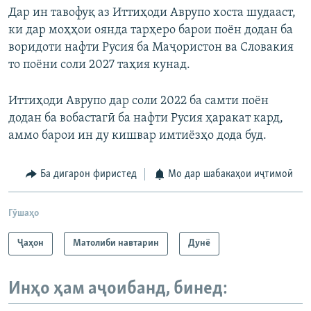
Дар ин тавофуқ аз Иттиҳоди Аврупо хоста шудааст,
ки дар моҳҳои оянда тарҳеро барои поён додан ба
воридоти нафти Русия ба Маҷористон ва Словакия
то поёни соли 2027 таҳия кунад.
Иттиҳоди Аврупо дар соли 2022 ба самти поён
додан ба вобастагӣ ба нафти Русия ҳаракат кард,
аммо барои ин ду кишвар имтиёзҳо дода буд.
Ба дигарон фиристед
Мо дар шабакаҳои иҷтимоӣ
Гӯшаҳо
Ҷаҳон
Матолиби навтарин
Дунё
Инҳо ҳам аҷоибанд, бинед: