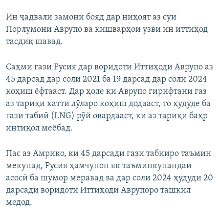
Ин ҷадвали замонӣ бояд дар ниҳоят аз сӯи
Порлумони Аврупо ва кишварҳои узви ин иттиҳод
тасдиқ шавад.
Саҳми гази Русия дар воридоти Иттиҳоди Аврупо аз
45 дарсад дар соли 2021 ба 19 дарсад дар соли 2024
коҳиш ёфтааст. Дар ҳоле ки Аврупо гирифтани газ
аз тариқи хатти лӯларо коҳиш додааст, то ҳудуде ба
гази табиӣ (LNG) рӯй овардааст, ки аз тариқи баҳр
интиқол меёбад.
Пас аз Амрико, ки 45 дарсади гази табииро таъмин
мекунад, Русия ҳамчунон як таъминкунандаи
асосӣ ба шумор меравад ва дар соли 2024 ҳудуди 20
дарсади воридоти Иттиҳоди Аврупоро ташкил
медод.