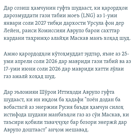
Дар созиш ҳамчунин гуфта шудааст, ки қарордҳои
дарозмуддати гази табии моеъ (LNG) аз 1-уми
январи соли 2027 тибқи дархости Урсула фон дер
Лейен, раиси Комиссияи Аврупо барои сахттар
кардани таҳримҳо алайҳи Маскав манъ хоҳад шуд.
Аммо қарордодҳои кӯтоҳмуддат зудтар, яъне аз 25-
уми апрели соли 2026 дар мавриди гази табиӣ ва аз
17-уми июни соли 2026 дар мавриди хатти лӯлаи
газ амалӣ хоҳад шуд.
Дар эъломияи Шӯрои Иттиҳоди Аврупо гуфта
шудааст, ки ин иқдом ба ҳадафи "поён додан ба
вобастагӣ аз энержии Русия баъди ҳамчун силоҳ
истифода шудани манбаъҳои газ аз сӯи Маскав, ки
таъсири қобили таваҷҷуҳе бар бозори энержӣ дар
Аврупо доштааст" анҷом мешавад.