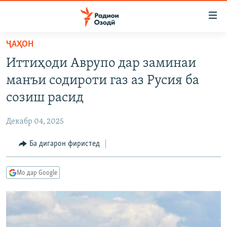
Пайвандҳои
дастрасӣ
Ҷаҳиш
ҶАҲОН
ба
ГӮШАҲО
Иттиҳоди Аврупо дар заминаи
мояи
ГАПИ ОЗОД
СИЁСАТ
аслӣ
манъи содироти газ аз Русия ба
РӮЗГОРИ МУҲОҶИР
Ҷаҳиш
ИҚТИСОД
созиш расид
ба
САЛОМ, ХОҲАР
ҶОМЕА
феҳристи
Декабр 04, 2025
ТАҲҚИҚОТ
ҚАЗИЯИ "КРОКУС"
аслӣ
Ҷаҳиш
Ба дигарон фиристед
ҶАНГ ДАР УКРАИНА
ОСИЁИ МАРКАЗӢ
ба
НАЗАРИ МАРДУМ
ФАРҲАНГ
ҷустор
Мо дар Google
ЧАНДРАСОНАӢ
МЕҲМОНИ ОЗОДӢ
БЛОГИСТОН
РӮЙХАТҲО
ВАРЗИШ
ОЗОДӢ ОНЛАЙН
ВИДЕО
КИТОБҲОИ ОЗОДӢ
НИГОРИСТОН