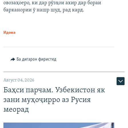
овозаҳоеро, ки дар рӯзҳои ахир дар бораи
барканории ӯ нашр шуд, рад кард.
Идома
Ба дигарон фиристед
Август 04, 2026
Баҳси парчам. Узбекистон як
зани муҳоҷирро аз Русия
меорад