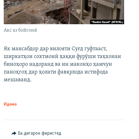
Акс аз бойгонӣ
Як мансабдор дар вилояти Суғд гуфтааст,
ширкатҳои сохтмонӣ ҳаққи фурӯши таҳхонаи
биноҳоро надоранд ва ин маконҳо ҳамчун
паноҳгоҳ дар ҳолати фавқулода истифода
мешаванд.
Идома
Ба дигарон фиристед