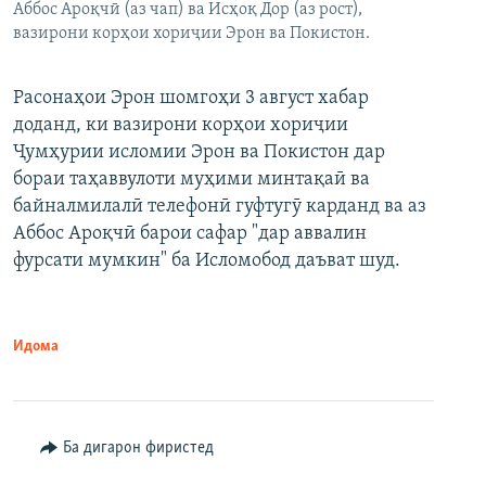
Аббос Ароқчӣ (аз чап) ва Исҳоқ Дор (аз рост),
вазирони корҳои хориҷии Эрон ва Покистон.
Расонаҳои Эрон шомгоҳи 3 август хабар
доданд, ки вазирони корҳои хориҷии
Ҷумҳурии исломии Эрон ва Покистон дар
бораи таҳаввулоти муҳими минтақаӣ ва
байналмилалӣ телефонӣ гуфтугӯ карданд ва аз
Аббос Ароқчӣ барои сафар "дар аввалин
фурсати мумкин" ба Исломобод даъват шуд.
Идома
Ба дигарон фиристед