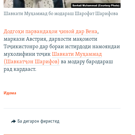
Шавкати Муҳаммад бо модараш Шарофат Шарифова
Додгоҳи парвандаҳои ҷиноӣ дар Вена
,
маркази Австрия, дархости мақомоти
Тоҷикистонро дар бораи истирдоди намояндаи
мухолифини тоҷик
Шавкати Муҳаммад
(Шавкатҷон Шарифов)
ва модару бародараш
рад кардааст.
Идома
Ба дигарон фиристед