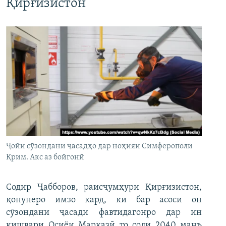
Қирғизистон
Ҷойи сӯзондани ҷасадҳо дар ноҳияи Симферополи
Қрим. Акс аз бойгонӣ
Содир Ҷабборов, раисҷумҳури Қирғизистон,
қонунеро имзо кард, ки бар асоси он
сӯзондани ҷасади фавтидагонро дар ин
кишвари Осиёи Марказӣ то соли 2040 манъ