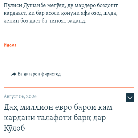
Пулиси Душанбе мегӯяд, ду мардеро боздошт
кардааст, ки бар асоси қонуни афв озод шуда,
лекин боз даст ба ҷиноят заданд.
Идома
Ба дигарон фиристед
Август 06, 2026
Даҳ миллион евро барои кам
кардани талафоти барқ дар
Кӯлоб