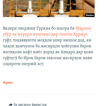
Вазири энержии Туркия бо ишора ба
бӯҳрони
убур ва мурури киштиҳо дар тангаи Ҳурмуз
гуфт, таҳаввулоти моҳҳои ахир нишон дод, ки
ҷаҳон ҳамчунон ба масирҳои ҷойгузин барои
интиқоли нафт ниёз дорад ва Анқара дар ҳоли
гуфтугӯ бо Ироқ барои тавсеаи масирҳои нави
содироти энержӣ аст.
Идома
Ба дигарон фиристед