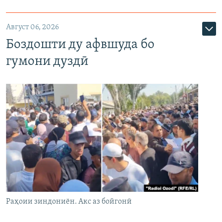
Август 06, 2026
Боздошти ду афвшуда бо
гумони дуздӣ
Раҳоии зиндониён. Акс аз бойгонӣ