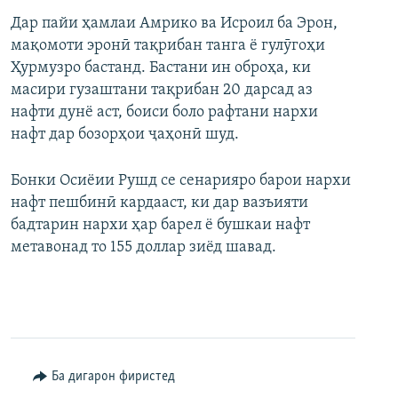
Дар пайи ҳамлаи Амрико ва Исроил ба Эрон,
мақомоти эронӣ тақрибан танга ё гулӯгоҳи
Ҳурмузро бастанд. Бастани ин оброҳа, ки
масири гузаштани тақрибан 20 дарсад аз
нафти дунё аст, боиси боло рафтани нархи
нафт дар бозорҳои ҷаҳонӣ шуд.
Бонки Осиёии Рушд се сенарияро барои нархи
нафт пешбинӣ кардааст, ки дар вазъияти
бадтарин нархи ҳар барел ё бушкаи нафт
метавонад то 155 доллар зиёд шавад.
Ба дигарон фиристед