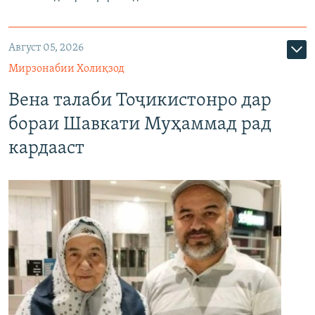
Август 05, 2026
Мирзонабии Холиқзод
Вена талаби Тоҷикистонро дар
бораи Шавкати Муҳаммад рад
кардааст