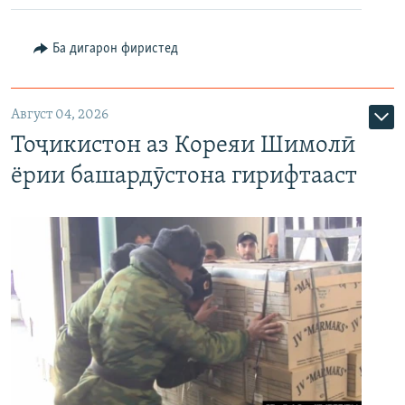
Ба дигарон фиристед
Август 04, 2026
Тоҷикистон аз Кореяи Шимолӣ
ёрии башардӯстона гирифтааст