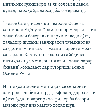
интиқоли сӯзишворӣ аз як сол зиёд давом
кунад, нархҳо 3,2 дарсад боло мераванд.
"Низоъ ба иқтисоди кишварҳои Осиё ва
минтақаи Уқёнуси Ором фишор меорад ва ин
ҳолат боиси болоравии нархи маводи сӯхт,
халалдор шудани занҷираҳои таъминот ва
савдо, инчунин сахт шудани шароити молӣ
мегардад. Ҳамчунин соҳаҳои сайёҳӣ ва
интиқоли пул метавонанд аз ин ҳолат зарар
бинанд",-омадааст дар гузориши Бонки
Осиёии Рушд.
Ин ниҳоди молии минтақаӣ се сенарияи
хатарро пешбинӣ карда, гуфтааст, дар ҳолати
кӯтоҳ будани даргириҳо, фишор ба бозори
маводи сӯхт низ камтар хоҳад шуд.