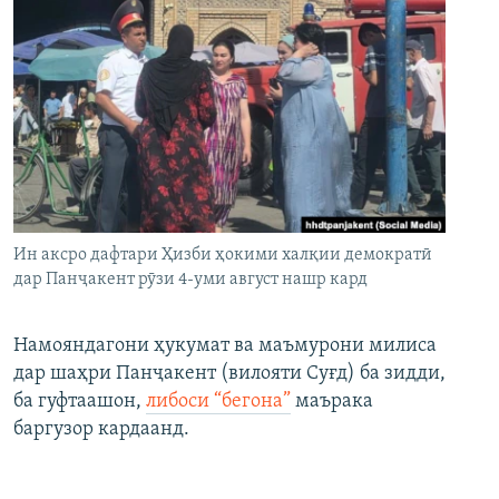
Ин аксро дафтари Ҳизби ҳокими халқии демократӣ
дар Панҷакент рӯзи 4-уми август нашр кард
Намояндагони ҳукумат ва маъмурони милиса
дар шаҳри Панҷакент (вилояти Суғд) ба зидди,
ба гуфтаашон,
либоси “бегона”
маърака
баргузор кардаанд.