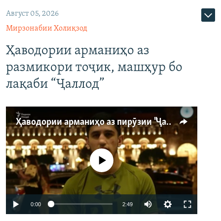
Август 05, 2026
Мирзонабии Холиқзод
Ҳаводории арманиҳо аз
размикори тоҷик, машҳур бо
лақаби “Ҷаллод”
Ҳаводории арманиҳо аз пирӯзии "Ҷаллод"-и тоҷик
Феълан кор намекунад
Auto
0:00
2:49
240p