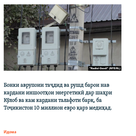
Бонки аврупоии таҷдид ва рушд барои нав
кардани иншоотҳои энергетикӣ дар шаҳри
Кӯлоб ва кам кардани талафоти барқ, ба
Тоҷикистон 10 миллион евро қарз медиҳад.
Идома