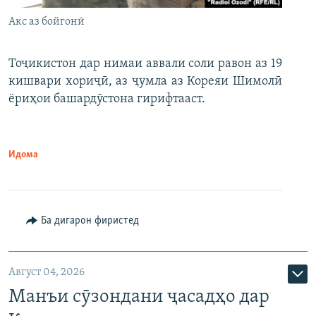
Акс аз бойгонӣ
Тоҷикистон дар нимаи аввали соли равон аз 19
кишвари хориҷӣ, аз ҷумла аз Кореяи Шимолӣ
ёриҳои башардӯстона гирифтааст.
Идома
Ба дигарон фиристед
Август 04, 2026
Манъи сӯзондани ҷасадҳо дар