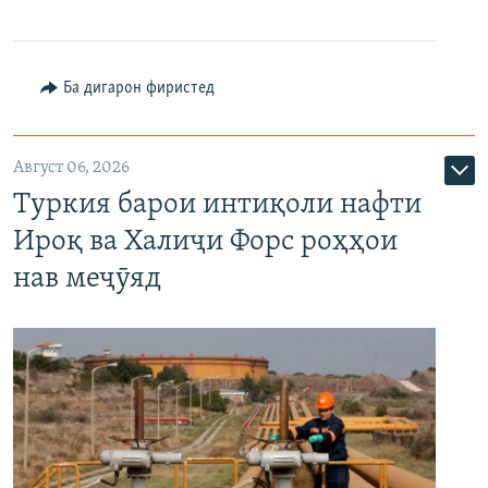
Ба дигарон фиристед
Август 06, 2026
Туркия барои интиқоли нафти
Ироқ ва Халиҷи Форс роҳҳои
нав меҷӯяд