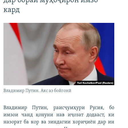
дар бораи муҳоҷирон имзо
кард
Владимир Путин. Акс аз бойгонӣ
Владимир Путин, раисҷумҳури Русия, бо
имзои чанд қонуни нав иҷозат додааст, ки
назорат ба кор ва зиндагии хориҷиён дар ин