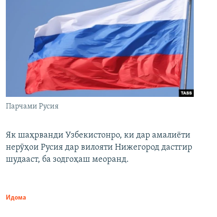
Парчами Русия
Як шаҳрванди Узбекистонро, ки дар амалиёти
нерӯҳои Русия дар вилояти Нижегород дастгир
шудааст, ба зодгоҳаш меоранд.
Идома