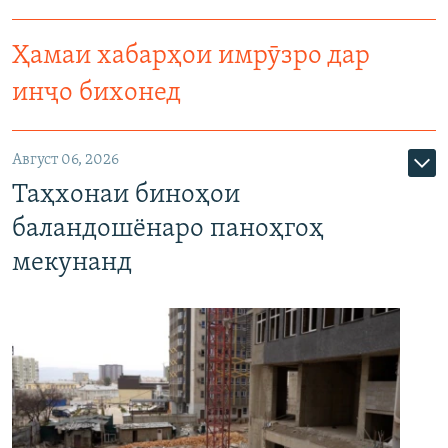
Ҳамаи хабарҳои имрӯзро дар
инҷо бихонед
Август 06, 2026
Таҳхонаи биноҳои
баландошёнаро паноҳгоҳ
мекунанд