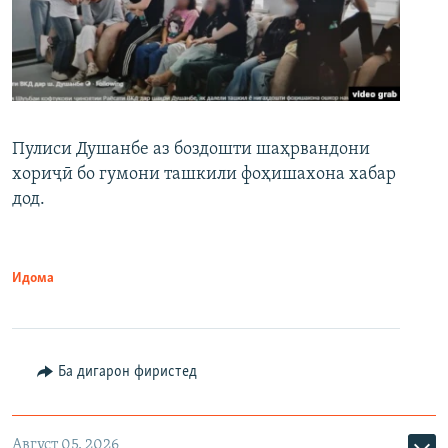
Пулиси Душанбе аз боздошти шаҳрвандони
хориҷӣ бо гумони ташкили фоҳишахона хабар
дод.
Идома
Ба дигарон фиристед
Август 05, 2026