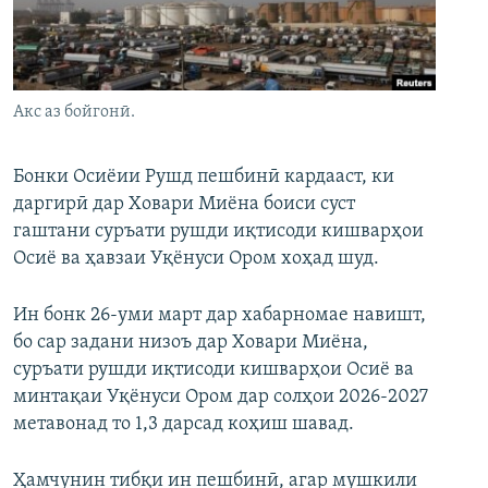
ГУЗОРИШҲОИ РАДИОӢ
Русский
ПАЙГИРӢ КУНЕД
Акс аз бойгонӣ.
Бонки Осиёии Рушд пешбинӣ кардааст, ки
даргирӣ дар Ховари Миёна боиси суст
гаштани суръати рушди иқтисоди кишварҳои
Ҳамаи сомонаҳои RFE/RL
Осиё ва ҳавзаи Уқёнуси Ором хоҳад шуд.
Ин бонк 26-уми март дар хабарномае навишт,
бо сар задани низоъ дар Ховари Миёна,
суръати рушди иқтисоди кишварҳои Осиё ва
минтақаи Уқёнуси Ором дар солҳои 2026-2027
метавонад то 1,3 дарсад коҳиш шавад.
Ҳамчунин тибқи ин пешбинӣ, агар мушкили