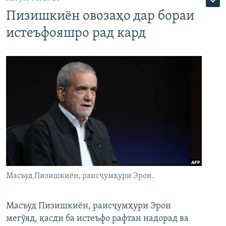
Пизишкиён овозаҳо дар бораи
истеъфояшро рад кард
Масъуд Пизишкиён, раисҷумҳури Эрон.
Масъуд Пизишкиён, раисҷумҳури Эрон
мегӯяд, қасди ба истеъфо рафтан надорад ва