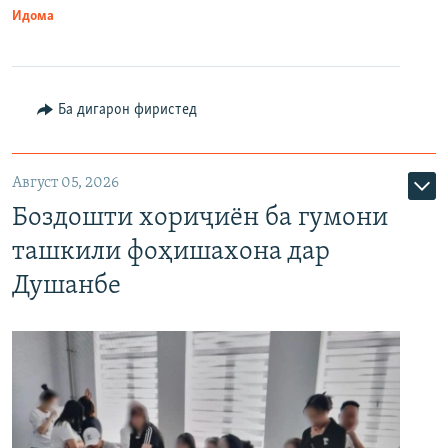
Идома
Ба дигарон фиристед
Август 05, 2026
Боздошти хориҷиён ба гумони
ташкили фоҳишахона дар
Душанбе