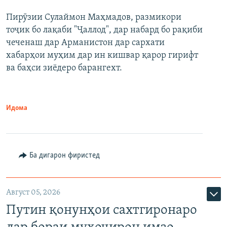
Пирӯзии Сулаймон Маҳмадов, размикори
360p
тоҷик бо лақаби "Ҷаллод", дар набард бо рақиби
480p
Auto
240p
360p
480p
чеченаш дар Арманистон дар сархати
720p
хабарҳои муҳим дар ин кишвар қарор гирифт
720p
1080p
ва баҳси зиёдеро барангехт.
1080p
Идома
Ба дигарон фиристед
Август 05, 2026
Путин қонунҳои сахтгиронаро