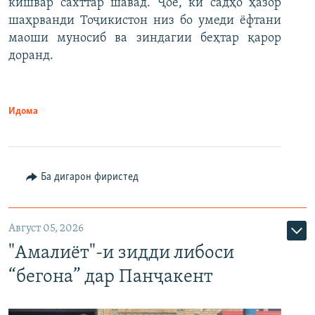
кишвар сахттар шавад. Ҷое, ки садҳо ҳазор
шаҳрванди Тоҷикистон низ бо умеди ёфтани
маоши муносиб ва зиндагии беҳтар қарор
доранд.
Идома
Ба дигарон фиристед
Август 05, 2026
"Амалиёт"-и зидди либоси
“бегона” дар Панҷакент