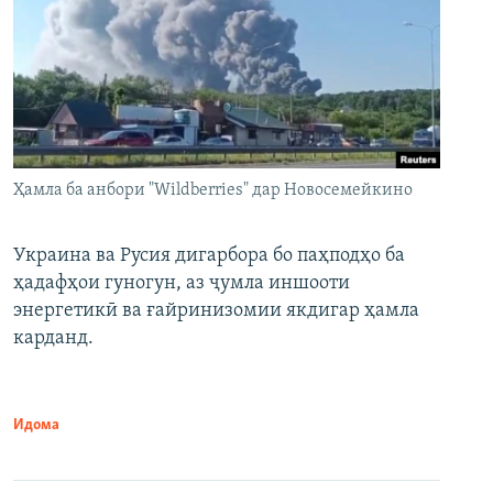
Ҳамла ба анбори "Wildberries" дар Новосемейкино
Украина ва Русия дигарбора бо паҳподҳо ба
ҳадафҳои гуногун, аз ҷумла иншооти
энергетикӣ ва ғайринизомии якдигар ҳамла
карданд.
Идома