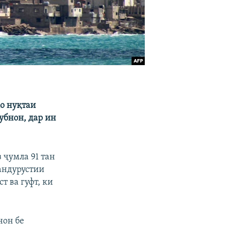
ҳо нуқтаи
убнон, дар ин
 ҷумла 91 тан
тандурустии
 ва гуфт, ки
нон бе