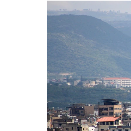
ГУЗОРИШҲОИ РАДИОӢ