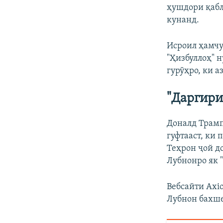
ҳушдори қабл
кунанд.
Исроил ҳамчу
"Ҳизбуллоҳ" н
гурӯҳро, ки а
"Даргири
Доналд Трамп
гуфтааст, ки
Теҳрон ҷой д
Лубнонро як 
Вебсайти Axio
Лубнон бахше