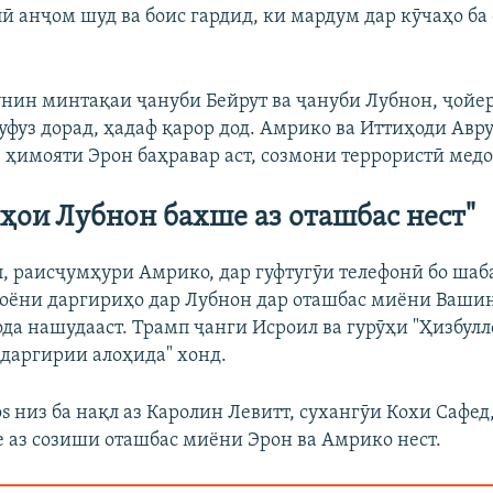
ӣ анҷом шуд ва боис гардид, ки мардум дар кӯчаҳо ба
нин минтақаи ҷануби Бейрут ва ҷануби Лубнон, ҷойер
уфуз дорад, ҳадаф қарор дод. Амрико ва Иттиҳоди Авр
з ҳимояти Эрон баҳравар аст, созмони террористӣ мед
ҳои Лубнон бахше аз оташбас нест"
, раисҷумҳури Амрико, дар гуфтугӯи телефонӣ бо шаб
 поёни даргириҳо дар Лубнон дар оташбас миёни Вашин
ода нашудааст. Трамп ҷанги Исроил ва гурӯҳи "Ҳизбулл
"даргирии алоҳида" хонд.
s низ ба нақл аз Каролин Левитт, сухангӯи Кохи Сафед
 аз созиши оташбас миёни Эрон ва Амрико нест.