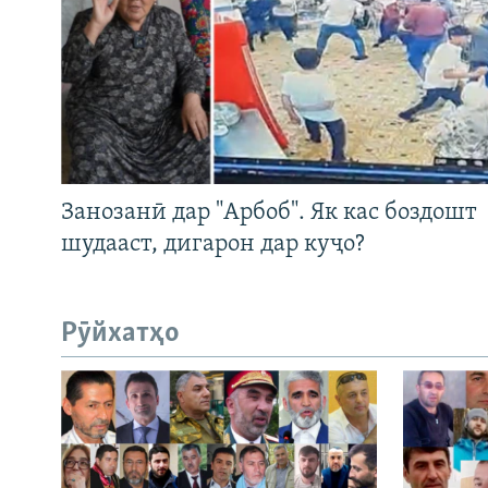
Занозанӣ дар "Арбоб". Як кас боздошт
шудааст, дигарон дар куҷо?
Рӯйхатҳо