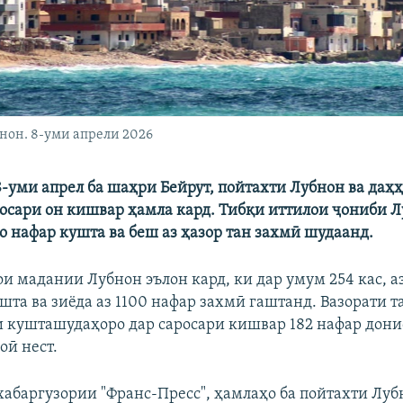
нон. 8-уми апрели 2026
8-уми апрел ба шаҳри Бейрут, пойтахти Лубнон ва даҳ
росари он кишвар ҳамла кард. Тибқи иттилои ҷониби Л
о нафар кушта ва беш аз ҳазор тан захмӣ шудаанд.
и мадании Лубнон эълон кард, ки дар умум 254 кас, аз
шта ва зиёда аз 1100 нафар захмӣ гаштанд. Вазорати 
 кушташудаҳоро дар саросари кишвар 182 нафар донист
оӣ нест.
хабаргузории "Франс-Пресс", ҳамлаҳо ба пойтахти Луб