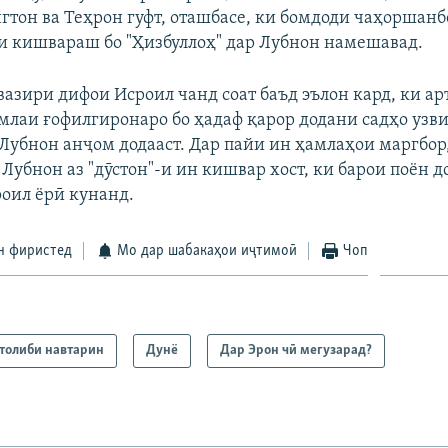
тон ва Теҳрон гуфт, оташбасе, ки бомдоди чаҳоршанбе
 кишвараш бо "Ҳизбуллоҳ" дар Лубнон намешавад.
 вазири дифои Исроил чанд соат баъд эълон кард, ки а
млаи ғофилгиронаро бо ҳадаф қарор додани садҳо узви
 Лубнон анҷом додааст. Дар пайи ин ҳамлаҳои маргбор
Лубнон аз "дӯстон"-и ин кишвар хост, ки барои поён д
оил ёрӣ кунанд.
н фиристед
Мо дар шабакаҳои иҷтимоӣ
Чоп
толиби навтарин
Дунё
Дар Эрон чӣ мегузарад?