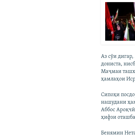
Аз сӯи дигар
дониста, нис
Маҷмаи ташхи
ҳамлаҳои Исро
Сипоҳи посдо
нашудани ҳам
Аббос Ароқчӣ
ҳифзи оташба
Бенямин Нета