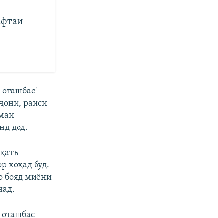
афтаӣ
 оташбас"
ҷонӣ, раиси
омаи
нд дод.
 қатъ
р хоҳад буд.
о бояд миёни
над.
 оташбас