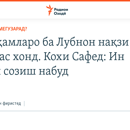
МЕГУЗАРАД?
ҳамларо ба Лубнон нақзи
ас хонд. Кохи Сафед: Ин
 созиш набуд
н фиристед