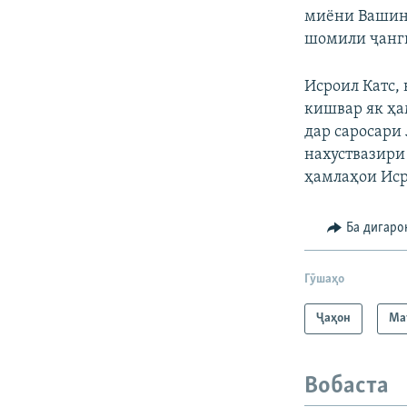
миёни Вашинг
шомили ҷанги
Исроил Катс,
кишвар як ҳа
дар саросари
нахуствазири 
ҳамлаҳои Иср
Ба дигаро
Гӯшаҳо
Ҷаҳон
Ма
Вобаста