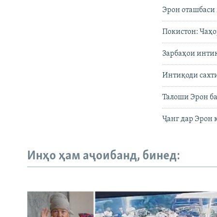
Эрон оташбаси 
Покистон: Чаҳо
Зарбаҳои инти
Интиқоди сахт
Талоши Эрон ба
Ҷанг дар Эрон 
Инҳо ҳам аҷоибанд, бинед: