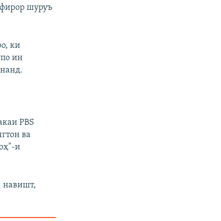
 фирор шуруъ
о, ки
упо ин
онанд.
акаи PBS
гтон ва
оҳ"-и
, навишт,