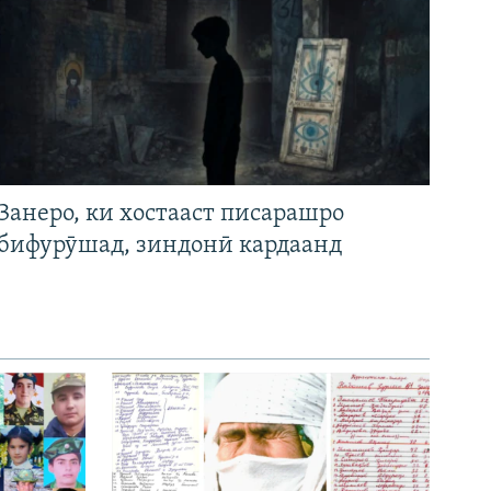
Занеро, ки хостааст писарашро
бифурӯшад, зиндонӣ кардаанд