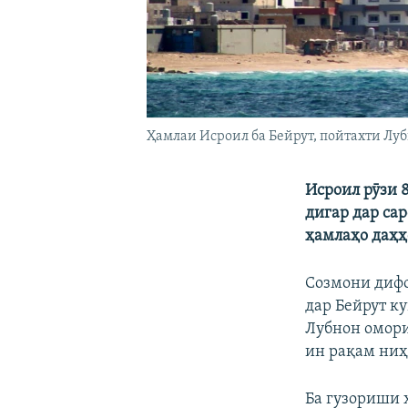
Ҳамлаи Исроил ба Бейрут, пойтахти Луб
Исроил рӯзи 
дигар дар са
ҳамлаҳо даҳҳ
Созмони дифо
дар Бейрут ку
Лубнон омори
ин рақам ниҳ
Ба гузориши 