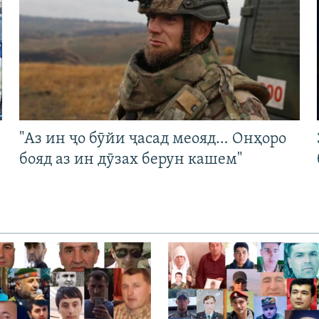
"Аз ин ҷо бӯйи ҷасад меояд… Онҳоро
бояд аз ин дӯзах берун кашем"