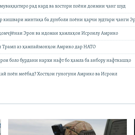
муваққатиро рад кард ва хостори поёни доимии ҷанг шуд
р кишвари минтақа ба дунболи поёни ҳарчи зудтари ҷанги Э
қомҷӯёнаи Эрон ва идомаи ҳамлаҳои Исроилу Амрико
и Трамп аз ҳампаймонҳои Амрико дар НАТО
рои боло бурдани нархи нафт бо ҳамла ба анбору нафткашҳо
кай поён меёбад? Хостҳои гуногуни Амрико ва Исроил