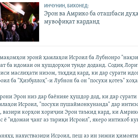
ИНЧУНИН, БИХОНЕД:
Эрон ва Амрико ба оташбаси дуҳ
мувофиқат карданд
, мақомҳои эронӣ ҳамлаҳои Исроил ба Лубнонро "нақзи
бат ба идомаи он ҳушдорҳои тунде доданд. Содиқ Лори
си маслиҳати низом, таҳдид кард, ки дар сурати ид
ил ба "Ҳизбуллоҳ"-и Лубнон ба он "посухи қотеъ" хоҳа
рони Эрон низ дар баёнияе ҳушдор дод, ки дар сурати
лаҳои Исроил, "посухи пушаймонкунанда" дар интизо
, вазири корҳои хориҷии Эрон таъкид кард, ки Амрик
с ё "идомаи ҷанг аз тариқи Исроил", якеро интихоб ку
няҳу, нахуствазири Исроил, пеш аз ин зимни ҳимояти