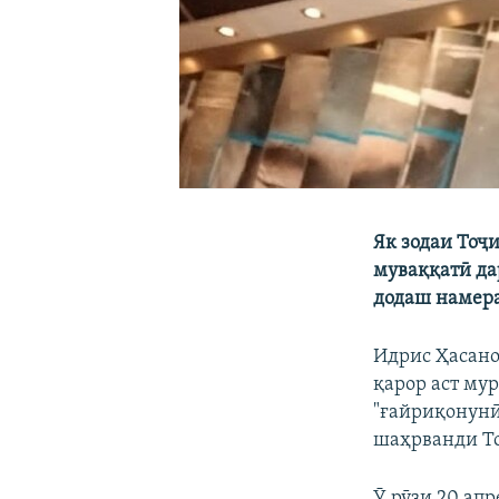
Як зодаи Тоҷи
муваққатӣ да
додаш намера
Идрис Ҳасано
қарор аст му
"ғайриқонунӣ
шаҳрванди То
Ӯ рӯзи 20 ап