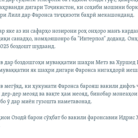
аҳрванди дигари Тоҷикистон, ки соҳиби мошини борка
ри Лилл дар Фаронса таҷҳизоти баҳрӣ мекашонданд.
ар яке аз ин сафарҳо нозирони роҳ онҳоро манъ кардан
иқи санадҳо, номҳояшонро ба "Интерпол" доданд. Онҳ
2025 боздошт шудаанд.
в дар боздошгоҳи муваққатии шаҳри Метз ва Хуршед
муваққатии як шаҳри дигари Фаронса нигаҳдорӣ меш
в мегӯяд, ки ҳукумати Фаронса барояш вакили дифоъ ҷ
 дер-дер меояд ва вақте ҳам меояд, бинобар монеаҳои
о ӯ дар миён гузошта наметавонад.
иои Озодӣ барои сӯҳбат бо вакили фаронсавии Идрис 
.