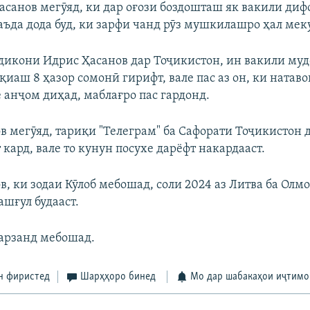
асанов мегӯяд, ки дар оғози боздошташ як вакили диф
аъда дода буд, ки зарфи чанд рӯз мушкилашро ҳал мек
здикони Идрис Ҳасанов дар Тоҷикистон, ин вакили му
иаш 8 ҳазор сомонӣ гирифт, вале пас аз он, ки натав
 анҷом диҳад, маблағро пас гардонд.
в мегӯяд, тариқи "Телеграм" ба Сафорати Тоҷикистон 
кард, вале то кунун посухе дарёфт накардааст.
, ки зодаи Кӯлоб мебошад, соли 2024 аз Литва ба Олмо
шғул будааст.
фарзанд мебошад.
н фиристед
Шарҳҳоро бинед
Мо дар шабакаҳои иҷтимо