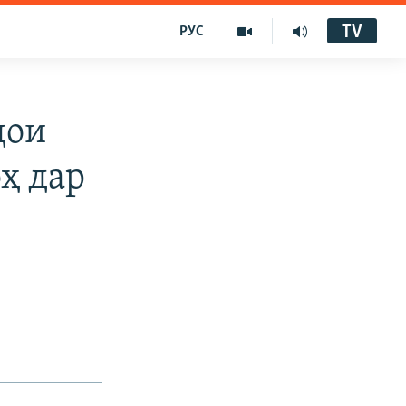
TV
РУС
дои
ҳ дар