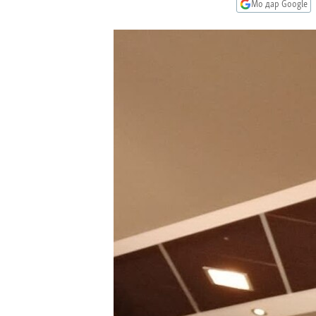
ГУЗОРИШҲОИ РАДИОӢ
Мо дар Google