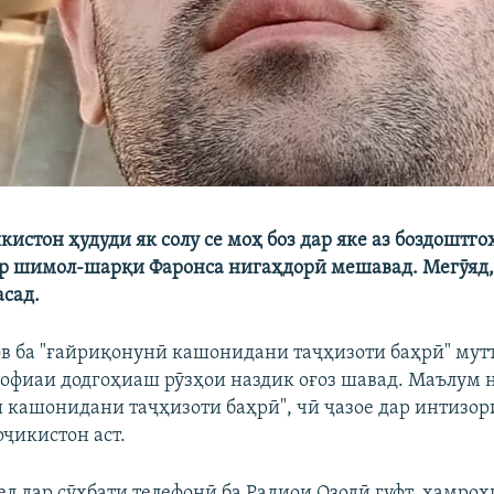
кистон ҳудуди як солу се моҳ боз дар яке аз боздоштг
р шимол-шарқи Фаронса нигаҳдорӣ мешавад. Мегӯяд, 
сад.
в ба "ғайриқонунӣ кашонидани таҷҳизоти баҳрӣ" мутт
рофиаи додгоҳиаш рӯзҳои наздик оғоз шавад. Маълум н
 кашонидани таҷҳизоти баҳрӣ", чӣ ҷазое дар интизор
ҷикистон аст.
рел дар сӯҳбати телефонӣ ба Радиои Озодӣ гуфт, ҳамро