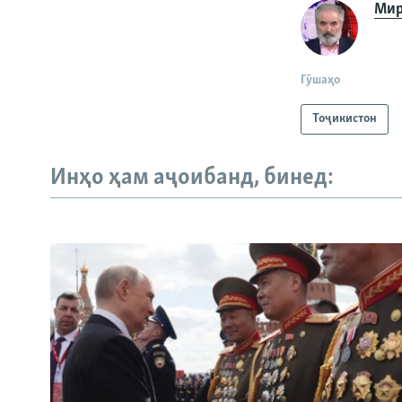
Мир
Гӯшаҳо
Тоҷикистон
Инҳо ҳам аҷоибанд, бинед: