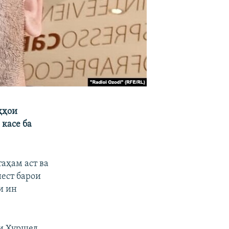
оҳҳои
касе ба
аҳам аст ва
ест барои
и ин
ҳи Хуршед