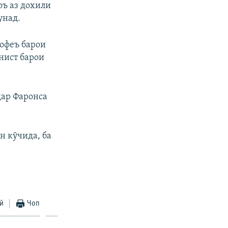
оъ аз дохили
унад.
дофеъ барои
онист барои
дар Фаронса
н кӯчида, ба
ӣ
Чоп