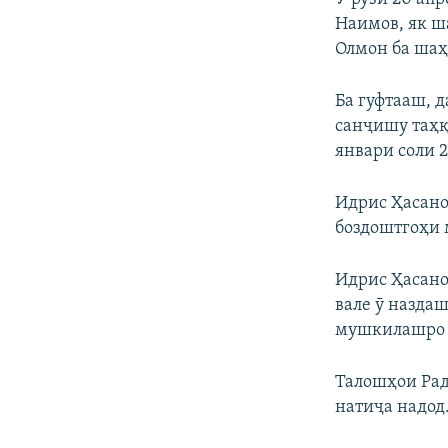
Наимов, як ш
Олмон ба шаҳ
Ба гуфтааш, д
санҷишу таҳқ
январи соли 
Идрис Ҳасано
боздоштгоҳи 
Идрис Ҳасано
вале ӯ наздаш
мушкилашро б
Талошҳои Рад
натиҷа надод