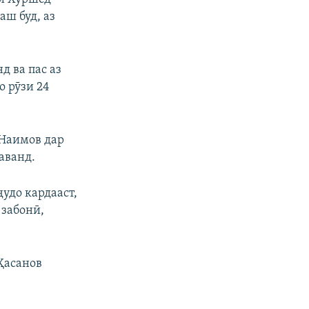
ш буд, аз
д ва пас аз
о рӯзи 24
 Наимов дар
аванд.
удо кардааст,
 забонӣ,
Ҳасанов