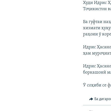
Худи Идрис Ҳ
Тоҷикистон в
Ба гуфтаи на
хизмати ҳуқуқ
раҳоии ӯ коре
Идрис Ҳасано
ҳам муроҷиат 
Идрис Ҳасанов
боркашонӣ ма
Ӯ соҳиби се 
Ба дигаро