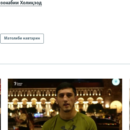
зонабии Холиқзод
Матолиби навтарин