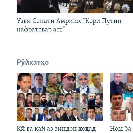
Узви Сенати Амрико: "Кори Путин
нафратовар аст"
Рӯйхатҳо
Кӣ ва кай аз зиндон хоҳад
Ном ба