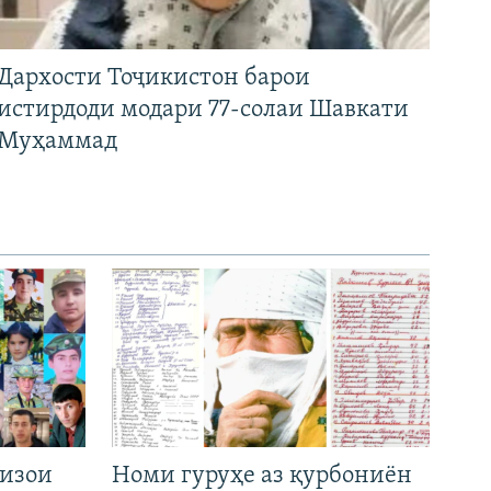
Дархости Тоҷикистон барои
истирдоди модари 77-солаи Шавкати
Муҳаммад
низои
Номи гуруҳе аз қурбониён