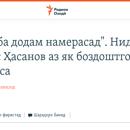
 ба додам намерасад". Ни
 Ҳасанов аз як боздоштго
са
лиқзод
н фиристед
Шарҳҳоро бинед