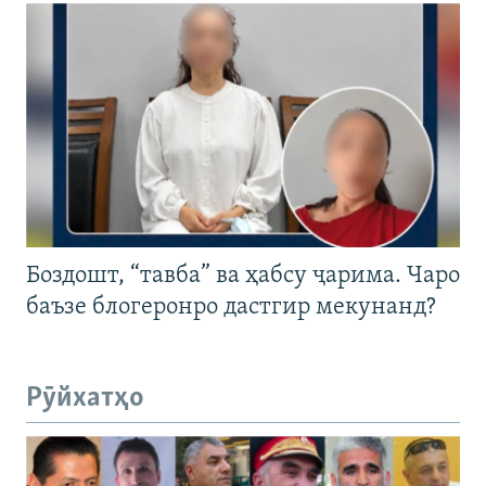
Боздошт, “тавба” ва ҳабсу ҷарима. Чаро
баъзе блогеронро дастгир мекунанд?
Рӯйхатҳо