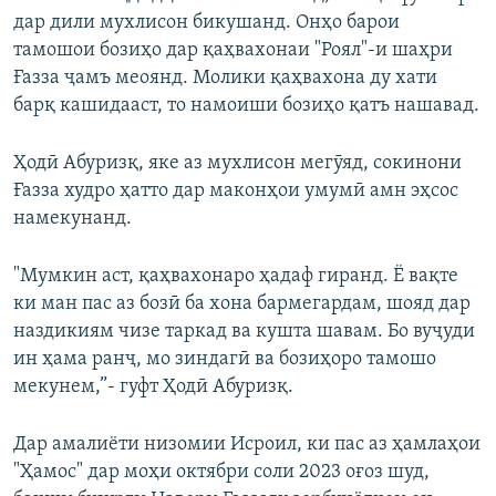
дар дили мухлисон бикушанд. Онҳо барои
720p
720p
1080p
тамошои бозиҳо дар қаҳвахонаи "Роял"-и шаҳри
1080p
Ғазза ҷамъ меоянд. Молики қаҳвахона ду хати
барқ кашидааст, то намоиши бозиҳо қатъ нашавад.
Ҳодӣ Абуризқ, яке аз мухлисон мегӯяд, сокинони
Ғазза худро ҳатто дар маконҳои умумӣ амн эҳсос
намекунанд.
"Мумкин аст, қаҳвахонаро ҳадаф гиранд. Ё вақте
ки ман пас аз бозӣ ба хона бармегардам, шояд дар
наздикиям чизе таркад ва кушта шавам. Бо вуҷуди
ин ҳама ранҷ, мо зиндагӣ ва бозиҳоро тамошо
мекунем,”- гуфт Ҳодӣ Абуризқ.
Дар амалиёти низомии Исроил, ки пас аз ҳамлаҳои
"Ҳамос" дар моҳи октябри соли 2023 оғоз шуд,