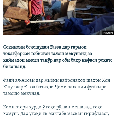
ГУЗОРИШҲОИ РАДИОӢ
Русский
ПАЙГИРӢ КУНЕД
Сокинони беҷошудаи Ғазза дар гармои
тоқатфарсои тобистон талош мекунанд аз
Ҳамаи сомонаҳои RFE/RL
хаймаҳои мисли танӯр дар оби баҳр нафаси роҳате
бикашанд.
Фадӣ ал-Аровӣ дар миёни вайронаҳои шаҳри Хон
Юнус дар Ғазза бозиҳои Ҷоми ҷаҳонии футболро
тамошо мекунад.
Компютери хурди ӯ гоҳе рӯшан мешавад, гоҳе
хомӯш. Дар утоқи як мактабе маскан гирифтааст,