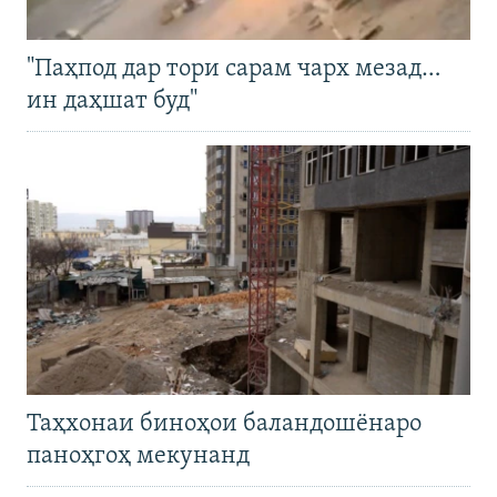
"Паҳпод дар тори сарам чарх мезад…
ин даҳшат буд"
Таҳхонаи биноҳои баландошёнаро
паноҳгоҳ мекунанд