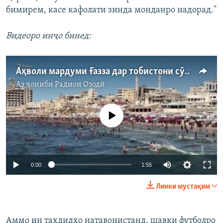
бимирем, касе кафолати зинда монданро надорад."
Видеоро инҷо бинед:
Аҳволи мардуми Ғазза дар тобистони сӯзон ва тоқатфарсо
Аз ҷониби
Радиои Озодӣ
Феълан кор намекунад
Auto
0:00
1:55
240p
Линки мустақим
360p
Auto
240p
360p
480p
480p
Аммо ин таҳдидҳо натавонистанд, шавқи футболро