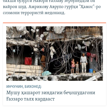
бахши бузурги Навори Ғаззаву зербунёдҳои он
вайрон шуд. Амрикову Аврупо гурӯҳи "Ҳамос"-ро
созмони террористӣ медонанд.
ИНЧУНИН, БИХОНЕД:
Мушу ҳашарот зиндагии беҷошудагони
Ғаззаро талх кардааст