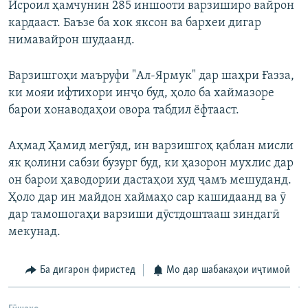
Исроил ҳамчунин 285 иншооти варзиширо вайрон
кардааст. Баъзе ба хок яксон ва бархеи дигар
нимавайрон шудаанд.
Варзишгоҳи маъруфи "Ал-Ярмук" дар шаҳри Ғазза,
ки мояи ифтихори инҷо буд, ҳоло ба хаймазоре
барои хонаводаҳои овора табдил ёфтааст.
Аҳмад Ҳамид мегӯяд, ин варзишгоҳ қаблан мисли
як қолини сабзи бузург буд, ки ҳазорон мухлис дар
он барои ҳаводории дастаҳои худ ҷамъ мешуданд.
Ҳоло дар ин майдон хаймаҳо сар кашидаанд ва ӯ
дар тамошогаҳи варзиши дӯстдоштааш зиндагӣ
мекунад.
Ба дигарон фиристед
Мо дар шабакаҳои иҷтимоӣ