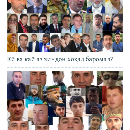
Кӣ ва кай аз зиндон хоҳад баромад?