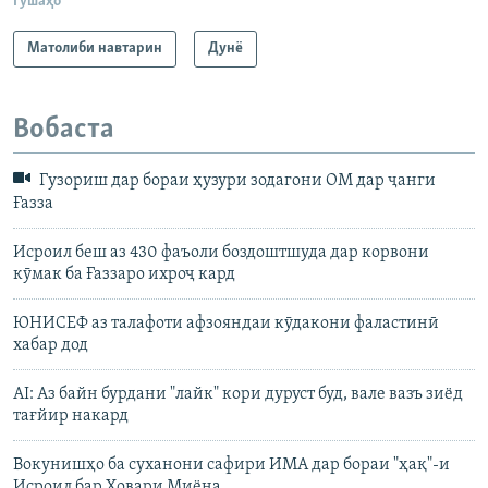
Гӯшаҳо
Матолиби навтарин
Дунё
Вобаста
Гузориш дар бораи ҳузури зодагони ОМ дар ҷанги
Ғазза
Исроил беш аз 430 фаъоли боздоштшуда дар корвони
кӯмак ба Ғаззаро ихроҷ кард
ЮНИСЕФ аз талафоти афзояндаи кӯдакони фаластинӣ
хабар дод
AI: Аз байн бурдани "лайк" кори дуруст буд, вале вазъ зиёд
тағйир накард
Вокунишҳо ба суханони сафири ИМА дар бораи "ҳақ"-и
Исроил бар Ховари Миёна