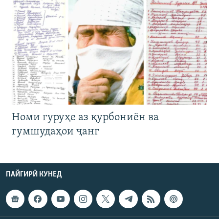
Номи гуруҳе аз қурбониён ва
гумшудаҳои ҷанг
ПАЙГИРӢ КУНЕД