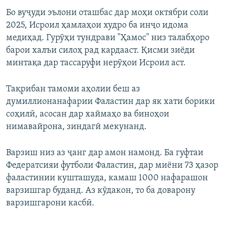
Бо вуҷуди эълони оташбас дар моҳи октябри соли
2025, Исроил ҳамлаҳои худро ба инҷо идома
медиҳад. Гурӯҳи тундрави "Ҳамос" низ талабҳоро
барои халъи силоҳ рад кардааст. Қисми зиёди
минтақа дар тассаруфи нерӯҳои Исроил аст.
Тақрибан тамоми аҳолии беш аз
думиллионанафарии Фаластин дар як хати борики
соҳилӣ, асосан дар хаймаҳо ва биноҳои
нимавайрона, зиндагӣ мекунанд.
Варзиш низ аз ҷанг дар амон намонд. Ба гуфтаи
Федератсияи футболи Фаластин, дар миёни 73 ҳазор
фаластинии кушташуда, камаш 1000 нафарашон
варзишгар буданд. Аз кӯдакон, то ба доварону
варзишгарони касбӣ.