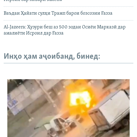
Ваъдаи Ҳайати сулҳи Трамп барои бозсозии Ғазза
Al-Jazeera: Ҳузури беш аз 500 зодаи Осиёи Марказӣ дар
амалиёти Исроил дар Ғазза
Инҳо ҳам аҷоибанд, бинед: