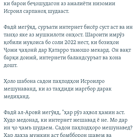
ки барои беҷошудагон аз амалиёти низомии
Исроил сарпаноҳ шудааст.
Фадӣ мегӯяд, суръати интернет бисёр суст аст ва ин
танҳо яке аз мушкилоти онҳост. Шароити имрӯз
қобили муқоиса бо соли 2022 нест, ки бозиҳои
Ҷоми ҷаҳонӣ дар Қатарро тамошо мекард. Он вақт
барқи доимӣ, интернети баландсуръат ва хона
дошт.
Ҳоло шабона садои паҳподҳои Исроилро
мешунаванд, ки аз таҳдиди маргбор дарак
медиҳанд.
Фадӣ ал-Аровӣ мегӯяд, "ҳар рӯз аҳвол ҳамин аст.
Худо медонад, ки интернет мешавад ё не. Мо дар
ин ҷо ҷамъ шудаем. Садои паҳподҳоро мешунавед?
Ҳар лаҳза мумкин аст бомбборон шавем ва