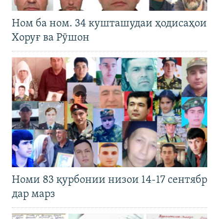
Ном ба ном. 34 кушташудаи ҳодисаҳои
Хоруғ ва Рӯшон
Номи 83 қурбонии низои 14-17 сентябр
дар марз