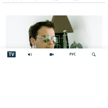
TV
РУС
Аз марги овозхон Баҳром Ғафурӣ шаш
Ҷустуҷӯ
сол гузашт. Вай имсол 50-сола мешуд