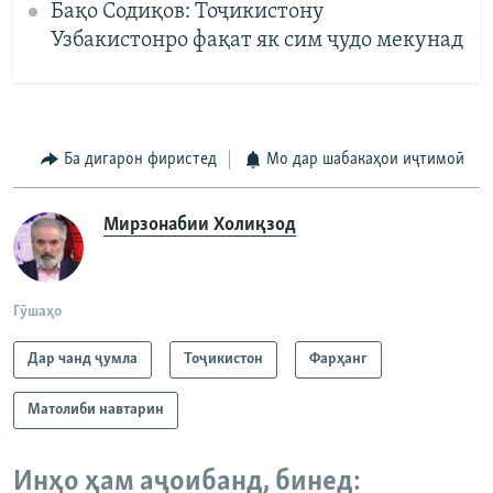
Бақо Содиқов: Тоҷикистону
Узбакистонро фақат як сим ҷудо мекунад
Ба дигарон фиристед
Мо дар шабакаҳои иҷтимоӣ
Мирзонабии Холиқзод
Гӯшаҳо
Дар чанд ҷумла
Тоҷикистон
Фарҳанг
Матолиби навтарин
Инҳо ҳам аҷоибанд, бинед: