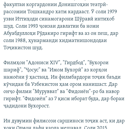
факултаи коргардонии Донишгоҳии театрӣ-
рассомии Тошкандро хатм кардааст. Ӯ соли 1979
узви Иттиҳоди синамогарони Шӯравӣ интихоб
шуд. Соли 1993 ҷоизаи давлатии ба номи
Абуабдуллоҳи Рӯдакиро гирифт ва аз он пеш, дар
соли 1988, ҳунарманди хидматнишондодаи
Тоҷикистон шуд.
Филмҳои "Адониси XIV", "Гирдбод", "Бухорои
шариф", "Ҷосус" ва "Имом Бухорӣ" аз корҳои
намоёни ӯ ҳастанд. Ин филмбардори тоҷик баъди
кӯчидан ба Узбекистон ҳам ором нанишаст. Дар
онҷо филми "Мурувват" ва "Фидоиён"-ро ба навор
гирифт. "Фидоиён" аз 7 қисм иборат буда, дар бораи
ҷадидони Бухорост.
Ин дувумин филмсози саршиноси тоҷик аст, ки дар
хоки Олмон дафн карда мешавад. Соли 2015