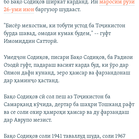
бо Бақо Содиқов ширкат карданд. Ин
маросим рӯзи
26-уми июн
баргузор шудааст.
"Бисёр мехостам, ки тобути устод ба Тоҷикистон
бурда шавад, омодаи кумак будем," -- гуфт
Имомиддин Сатторӣ.
Умедҷон Содиқов, писари Бақо Содиқов, ба Радиои
Озодӣ гуфт, падараш васият карда буд, ки ӯро дар
Олмон дафн кунанд, зеро ҳамсар ва фарзандонаш
дар ҳаминҷо ҳастанд.
Бақо Содиқов сӣ сол пеш аз Тоҷикистон ба
Самарқанд кӯчида, дертар ба шаҳри Тошканд рафт
ва се соли охир ҳамроҳи ҳамсар ва ду фарзандаш
дар Аврупо мезист.
Бақо Содиқов соли 1941 таваллуд шуда, соли 1967