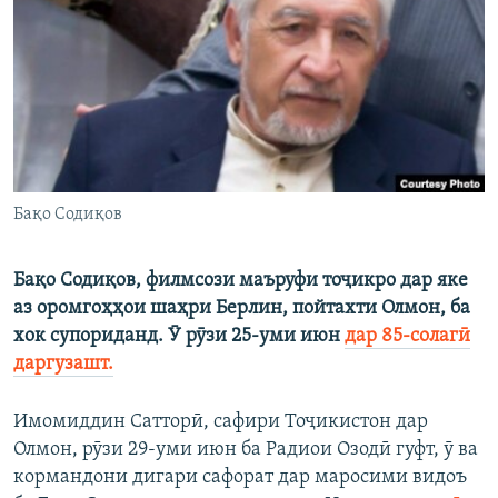
ГУЗОРИШҲОИ РАДИОӢ
Русский
ПАЙГИРӢ КУНЕД
Бақо Содиқов
Ҳамаи сомонаҳои RFE/RL
Бақо Содиқов, филмсози маъруфи тоҷикро дар яке
аз оромгоҳҳои шаҳри Берлин, пойтахти Олмон, ба
хок супориданд. Ӯ рӯзи 25-уми июн
дар 85-солагӣ
даргузашт.
Имомиддин Сатторӣ, сафири Тоҷикистон дар
Олмон, рӯзи 29-уми июн ба Радиои Озодӣ гуфт, ӯ ва
кормандони дигари сафорат дар маросими видоъ