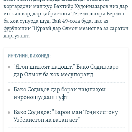
коргардони машҳур Бахтиёр Худойназаров низ дар
ин кишвар, дар қабристони Тегели шаҳри Берлин
ба хок супурда шуд. Вай 49-сола буда, пас аз
фурӯпошии Шӯравӣ дар Олмон мезист ва аз саратон
даргузашт.
ИНЧУНИН, БИХОНЕД:
"Ягон шикоят надошт." Бақо Содиқовро
дар Олмон ба хок месупоранд
Бақо Содиқов дар бораи нақшаҳои
иҷроношудааш гуфт
Бақо Содиқов: "Барои ман Тоҷикистону
Узбекистон як ватан аст"