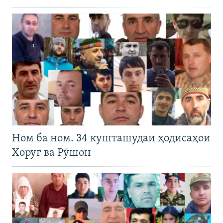
Ном ба ном. 34 кушташудаи ҳодисаҳои
Хоруғ ва Рӯшон