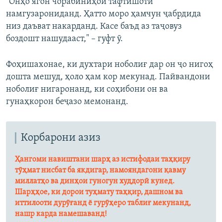
"Онҳо ягон чорабиниҳои тафтишотӣ
намгузарониданд. Ҳатто моро ҳамчун ҷабрдида
низ даъват накарданд. Касе баъд аз таҷовуз
боздошт нашудааст," – гуфт ӯ.
Фоҳишахонае, ки духтари ноболиғ дар он ҷо нигоҳ
дошта мешуд, ҳоло ҳам кор мекунад. Пайвандони
ноболиғ нигаронанд, ки соҳибони он ва
гунаҳкорон беҷазо мемонанд.
Корбарони азиз
Ҳангоми навиштани шарҳ аз истифодаи таҳқиру
тӯҳмат нисбат ба якдигар, намояндагони қавму
миллатҳо ва динҳои гуногун худдорӣ кунед.
Шарҳҳое, ки дорои туҳмату таҳқир, дашном ва
иттилооти дурӯғанд ё гурӯҳеро таблиғ мекунанд,
нашр карда намешаванд!