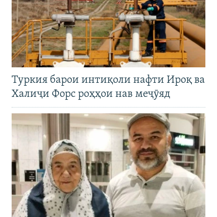
Туркия барои интиқоли нафти Ироқ ва
Халиҷи Форс роҳҳои нав меҷӯяд