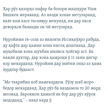
Ҳар рӯз ҳазорҳо нафар ба бозори машҳури Уши
Бишкек мераванд. Аз назди хонае мегузаранд,
вале кам касе тасаввур мекунад, ки дар паси
деворҳои баланди он чӣ мегузарад.
Нуройими 16-сола аз вилояти Иссиқкӯлро рабуда,
ду ҳафта дар ҳамин хона нигоҳ доштаанд. Дар
муқобили хона шуъбаи милиса ҷойгир аст. Ба
нақли духтар, дар хона ҳамроҳи ӯ 11 зани дигар
кор мекарданд. Нуройим дар миёни онҳо аз ҳама
хурдтар будааст.
"Мо тақрибан хоб намекардем. Рӯзу шаб моро
бедор мекарданд. Ҳар рӯз ба наздамон то 20 мард
меомад. Бароямон ҳамагӣ як бор дар рӯз хӯрок
медоданд," – нақл кард ӯ.