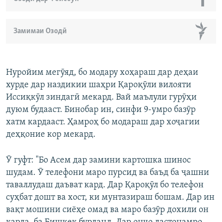
Замимаи Озодӣ
Нуройим мегӯяд, бо модару хоҳараш дар деҳаи
хурде дар наздикии шаҳри Қароқӯли вилояти
Иссиқкӯл зиндагӣ мекард. Вай маълули гурӯҳи
дуюм будааст. Бинобар ин, синфи 9-умро базӯр
хатм кардааст. Ҳамроҳ бо модараш дар хоҷагии
деҳқоние кор мекард.
Ӯ гуфт: "Бо Асем дар замини картошка шинос
шудам. Ӯ телефони маро пурсид ва баъд ба ҷашни
таваллудаш даъват кард. Дар Қароқӯл бо телефон
суҳбат дошт ва хост, ки мунтазираш бошам. Дар ин
вақт мошини сиёҳе омад ва маро базӯр дохили он