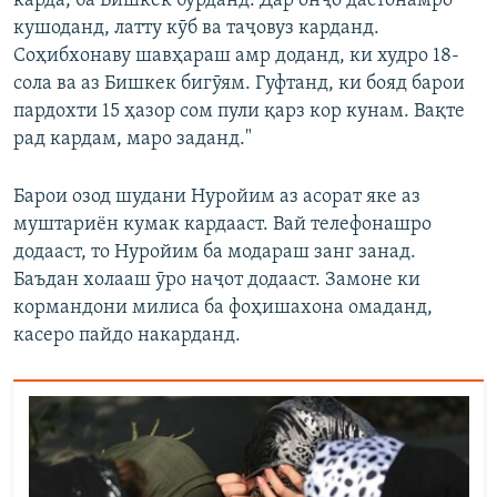
карда, ба Бишкек бурданд. Дар онҷо дастонамро
кушоданд, латту кӯб ва таҷовуз карданд.
Соҳибхонаву шавҳараш амр доданд, ки худро 18-
сола ва аз Бишкек бигӯям. Гуфтанд, ки бояд барои
пардохти 15 ҳазор сом пули қарз кор кунам. Вақте
рад кардам, маро заданд."
Барои озод шудани Нуройим аз асорат яке аз
муштариён кумак кардааст. Вай телефонашро
додааст, то Нуройим ба модараш занг занад.
Баъдан холааш ӯро наҷот додааст. Замоне ки
кормандони милиса ба фоҳишахона омаданд,
касеро пайдо накарданд.