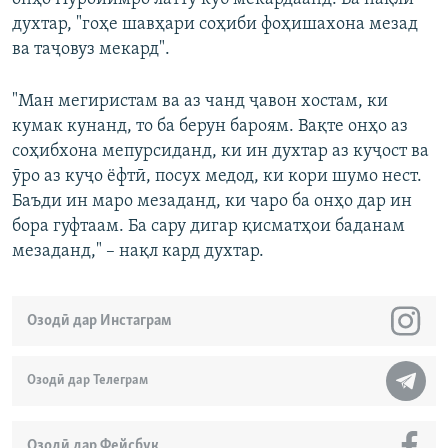
духтар, "гоҳе шавҳари соҳиби фоҳишахона мезад
ва таҷовуз мекард".
"Ман мегиристам ва аз чанд ҷавон хостам, ки
кумак кунанд, то ба берун бароям. Вақте онҳо аз
соҳибхона мепурсиданд, ки ин духтар аз куҷост ва
ӯро аз куҷо ёфтӣ, посух медод, ки кори шумо нест.
Баъди ин маро мезаданд, ки чаро ба онҳо дар ин
бора гуфтаам. Ба сару дигар қисматҳои баданам
мезаданд," – нақл кард духтар.
Озодӣ дар Инстаграм
Озодӣ дар Телеграм
Озодӣ дар Фейсбук