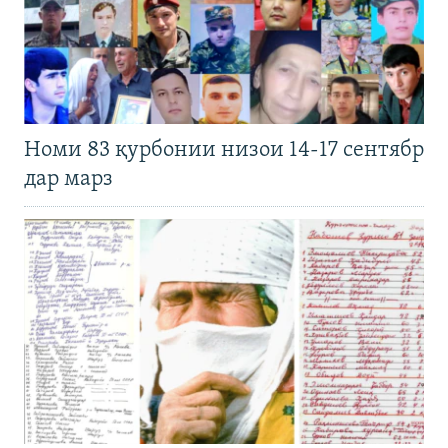
Номи 83 қурбонии низои 14-17 сентябр
дар марз