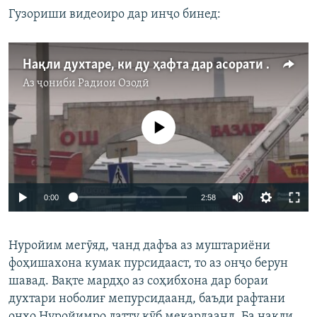
Гузориши видеоиро дар инҷо бинед:
Нақли духтаре, ки ду ҳафта дар асорати шаҳвонӣ будааст
Аз ҷониби
Радиои Озодӣ
Феълан кор намекунад
Auto
0:00
2:58
270p
Нуройим мегӯяд, чанд дафъа аз муштариёни
360p
фоҳишахона кумак пурсидааст, то аз онҷо берун
Auto
270p
360p
404p
404p
шавад. Вақте мардҳо аз соҳибхона дар бораи
1080p
духтари ноболиғ мепурсидаанд, баъди рафтани
1080p
онҳо Нуройимро латту кӯб мекардаанд. Ба нақли