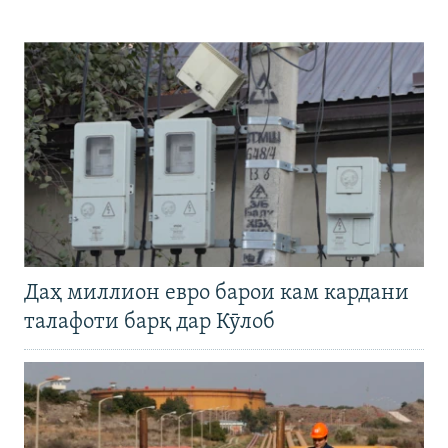
Даҳ миллион евро барои кам кардани
талафоти барқ дар Кӯлоб