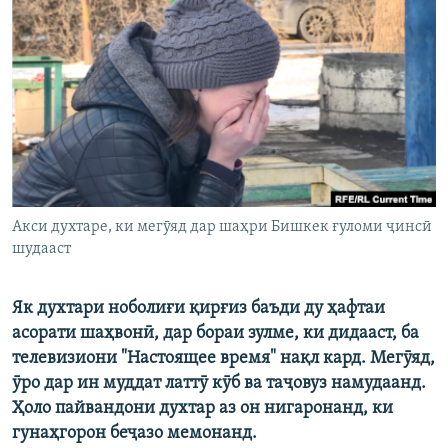
ГУЗОРИШҲОИ РАДИОӢ
Русский
ПАЙГИРӢ КУНЕД
Ҳамаи сомонаҳои RFE/RL
Акси духтаре, ки мегӯяд дар шаҳри Бишкек ғуломи ҷинсӣ
шудааст
Як духтари ноболиғи қирғиз баъди ду ҳафтаи
асорати шаҳвонӣ, дар бораи зулме, ки дидааст, ба
телевизиони "Настоящее время" нақл кард. Мегӯяд,
ӯро дар ин муддат латтӯ кӯб ва таҷовуз намудаанд.
Ҳоло пайвандони духтар аз он нигаронанд, ки
гунаҳгорон беҷазо мемонанд.