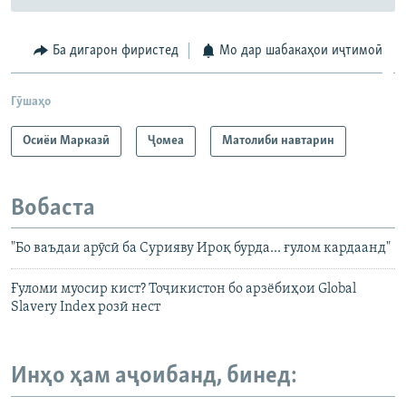
Ба дигарон фиристед
Мо дар шабакаҳои иҷтимоӣ
Гӯшаҳо
Осиёи Марказӣ
Ҷомeа
Матолиби навтарин
Вобаста
"Бо ваъдаи арӯсӣ ба Сурияву Ироқ бурда... ғулом кардаанд"
Ғуломи муосир кист? Тоҷикистон бо арзёбиҳои Global
Slavery Index розӣ нест
Инҳо ҳам аҷоибанд, бинед: