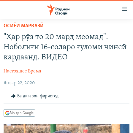
Пайвандҳои
дастрасӣ
Ҷаҳиш
ОСИЁИ МАРКАЗӢ
ба
ГӮШАҲО
"Ҳар рӯз то 20 мард меомад".
мояи
ГАПИ ОЗОД
СИЁСАТ
аслӣ
Ноболиғи 16-соларо ғуломи ҷинсӣ
РӮЗГОРИ МУҲОҶИР
Ҷаҳиш
ИҚТИСОД
кардаанд. ВИДЕО
ба
САЛОМ, ХОҲАР
ҶОМЕА
феҳристи
Настоящее Время
ТАҲҚИҚОТ
ҚАЗИЯИ "КРОКУС"
аслӣ
Ҷаҳиш
Январ 22, 2020
ҶАНГ ДАР УКРАИНА
ОСИЁИ МАРКАЗӢ
ба
НАЗАРИ МАРДУМ
ФАРҲАНГ
Ба дигарон фиристед
ҷустор
ЧАНДРАСОНАӢ
МЕҲМОНИ ОЗОДӢ
БЛОГИСТОН
Мо дар Google
РӮЙХАТҲО
ВАРЗИШ
ОЗОДӢ ОНЛАЙН
ВИДЕО
КИТОБҲОИ ОЗОДӢ
НИГОРИСТОН