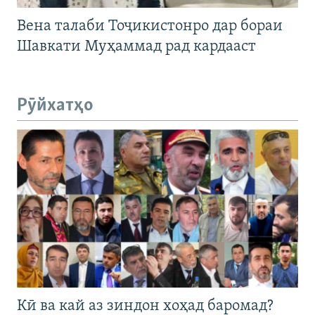
Вена талаби Тоҷикистонро дар бораи
Шавкати Муҳаммад рад кардааст
Рӯйхатҳо
Кӣ ва кай аз зиндон хоҳад баромад?