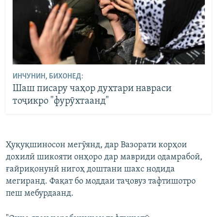
ИНЧУНИН, БИХОНЕД:
Шаш писару чаҳор духтари навраси
тоҷикро "фурӯхтаанд"
Ҳуқуқшиносон мегӯянд, дар Вазорати корҳои
дохилӣ шикояти онҳоро дар мавриди одамрабоӣ,
ғайриқонунӣ нигоҳ доштани шахс нодида
мегиранд. Фақат бо моддаи таҷовуз тафтишотро
пеш мебурдаанд.