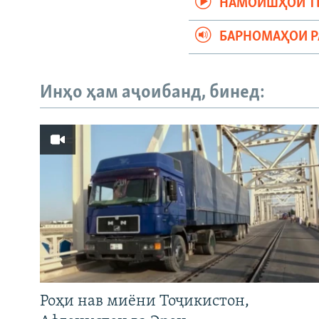
НАМОИШҲОИ Т
БАРНОМАҲОИ 
Инҳо ҳам аҷоибанд, бинед:
Роҳи нав миёни Тоҷикистон,