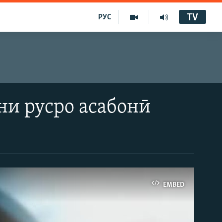
TV
РУС
ни русро асабонӣ
EMBED