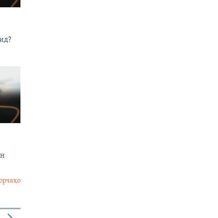
ид?
он
орчаҳо