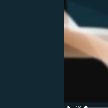
ГУЗОРИШҲОИ РАДИОӢ
0:00