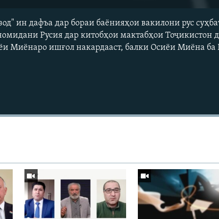
од" ин дафъа дар бораи баёнияҳои вакилони рус суҳба
номидани Русия дар китобҳои мактабҳои Тоҷикистон ду
иёи Миёнаро ишғол накардааст, балки Осиёи Миёна ба
Auto
240p
360p
720p
1080p