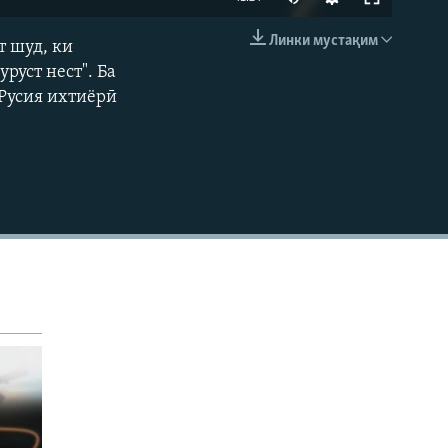
240p
Линки мустақим
т шуд, ки
EMBED
360p
руст нест". Ба
 Русия ихтиёрӣ
480p
720p
1080p
480p