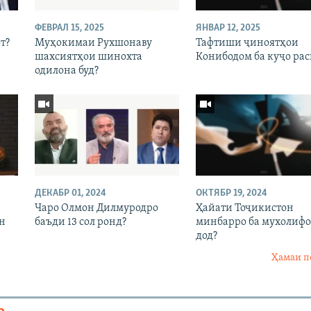
ФЕВРАЛ 15, 2025
ЯНВАР 12, 2025
т?
Муҳокимаи Рухшонаву
Тафтиши ҷиноятҳои
шахсиятҳои шинохта
Конибодом ба куҷо рас
одилона буд?
ДЕКАБР 01, 2024
ОКТЯБР 19, 2024
Чаро Олмон Дилмуродро
Ҳайати Тоҷикистон
он
баъди 13 сол ронд?
минбарро ба мухолиф
дод?
Ҳамаи п