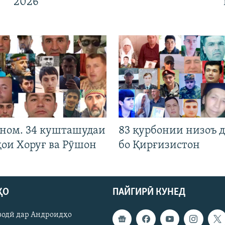
2026
 ном. 34 кушташудаи
83 қурбонии низоъ д
ҳои Хоруғ ва Рӯшон
бо Қирғизистон
ҲО
ПАЙГИРӢ КУНЕД
зодӣ дар Андроидҳо