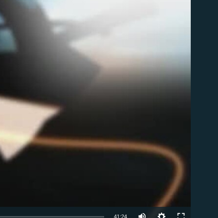
Auto
41:24