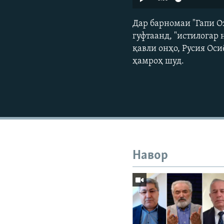
Дар барномаи "Гапи Оз
гуфтаанд, "истилогар 
қавли онҳо, Русия Ос
ҳамроҳ шуд.
Навор