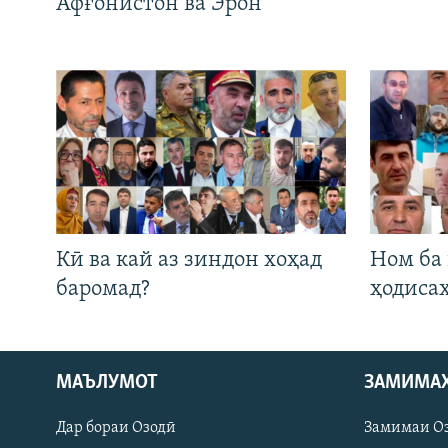
Афғонистон ва Эрон
Кӣ ва кай аз зиндон хоҳад
Ном ба
баромад?
ҳодиса
МАЪЛУМОТ
ЗАМИМА
Русский
Дар бораи Озодӣ
Замимаи О
ПАЙГИРӢ КУНЕД