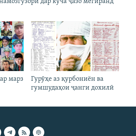
намозгузорӣ дар кӯча ҷазо мегиранд
ар марз
Гурӯҳе аз қурбониён ва
гумшудаҳои ҷанги дохилӣ