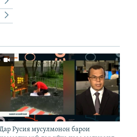
Дар Русия мусулмонон барои