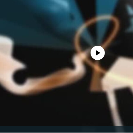
Феълан кор намекунад