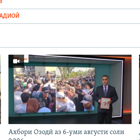
В
РАДИОӢ
Ахбори Озодӣ аз 6-уми августи соли