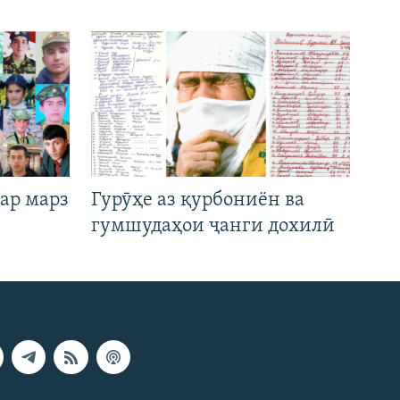
ар марз
Гурӯҳе аз қурбониён ва
гумшудаҳои ҷанги дохилӣ