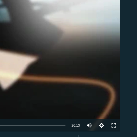
Auto
20:13
240p