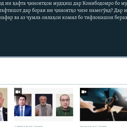
од ин ҳафта ҷиноятҳои мудҳиш дар Конибодомро бо му
тафтишот дар бораи ин ҷиноятҳо чизе намегӯяд? Дар 
 нафар ва аз ҷумла оилаҳои комил бо тифлонашон бер
Auto
240p
360p
720p
1080p