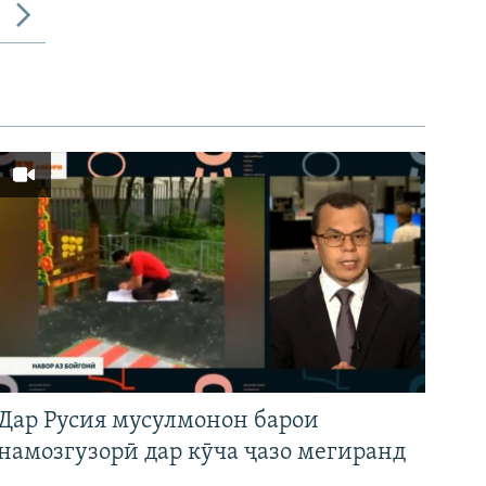
Дар Русия мусулмонон барои
намозгузорӣ дар кӯча ҷазо мегиранд