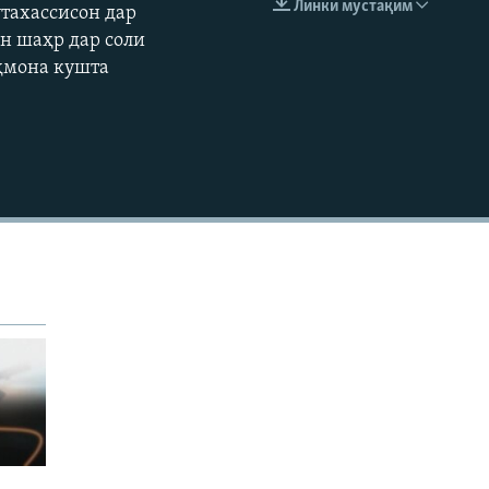
Линки мустақим
тахассисон дар
EMBED
360p
ин шаҳр дар соли
аҳмона кушта
480p
720p
1080p
480p