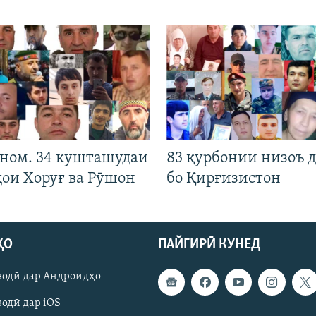
 ном. 34 кушташудаи
83 қурбонии низоъ д
ҳои Хоруғ ва Рӯшон
бо Қирғизистон
ҲО
ПАЙГИРӢ КУНЕД
зодӣ дар Андроидҳо
одӣ дар iOS