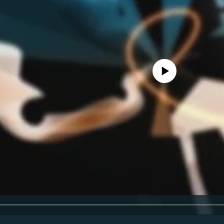
Феълан кор намекунад