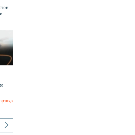
стон
нӣ
он
орчаҳо