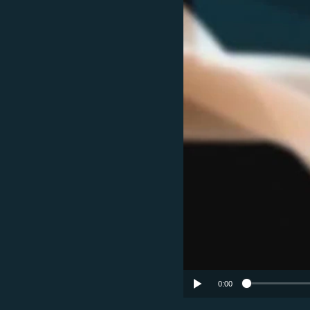
ГУЗОРИШҲОИ РАДИОӢ
0:00