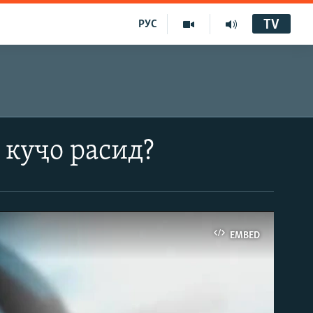
TV
РУС
куҷо расид?
EMBED