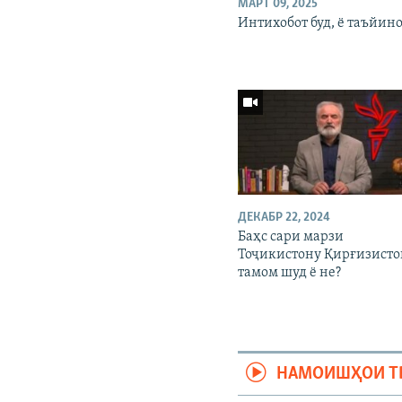
МАРТ 09, 2025
Интихобот буд, ё таъйино
ДЕКАБР 22, 2024
Баҳс сари марзи
Тоҷикистону Қирғизист
тамом шуд ё не?
НАМОИШҲОИ Т