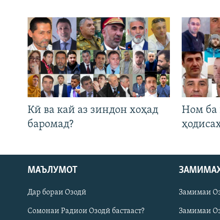
Кӣ ва кай аз зиндон хоҳад
Ном ба
баромад?
ҳодиса
МАЪЛУМОТ
ЗАМИМА
Русский
Дар бораи Озодӣ
Замимаи О
ПАЙГИРӢ КУНЕД
Сомонаи Радиои Озодӣ бастааст?
Замимаи Оз