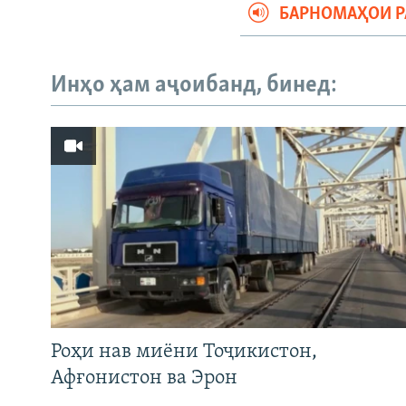
БАРНОМАҲОИ 
Инҳо ҳам аҷоибанд, бинед:
Роҳи нав миёни Тоҷикистон,
Афғонистон ва Эрон