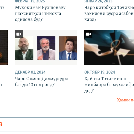
ФЕВРАЛ 15, 2025
ЯНВАР 26, 2025
т?
Муҳокимаи Рухшонаву
Чаро китобҳои Тоҷики
шахсиятҳои шинохта
вакилони русро асабо
одилона буд?
кард?
ДЕКАБР 01, 2024
ОКТЯБР 19, 2024
Чаро Олмон Дилмуродро
Ҳайати Тоҷикистон
он
баъди 13 сол ронд?
минбарро ба мухолиф
дод?
Ҳамаи п
В