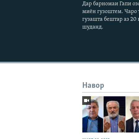
Дар барномаи Гапи оз
миён гузоштем. Чаро 
гузашта бештар аз 20
шуданд.
Навор