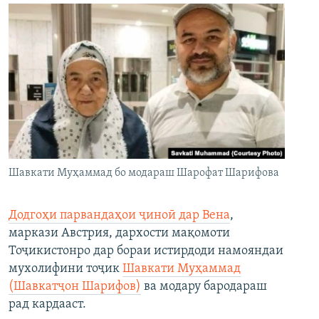
Шавкати Муҳаммад бо модараш Шарофат Шарифова
Додгоҳи парвандаҳои ҷиноӣ дар Вена
,
маркази Австрия, дархости мақомоти
Тоҷикистонро дар бораи истирдоди намояндаи
мухолифини тоҷик
Шавкати Муҳаммад
(Шавкатҷон Шарифов)
ва модару бародараш
рад кардааст.