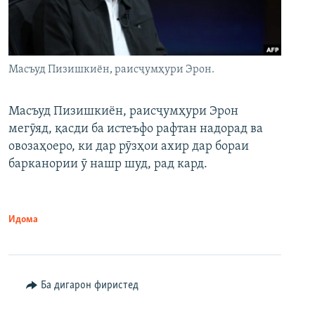
Масъуд Пизишкиён, раисҷумҳури Эрон.
Масъуд Пизишкиён, раисҷумҳури Эрон
мегӯяд, қасди ба истеъфо рафтан надорад ва
овозаҳоеро, ки дар рӯзҳои ахир дар бораи
барканории ӯ нашр шуд, рад кард.
Идома
Ба дигарон фиристед