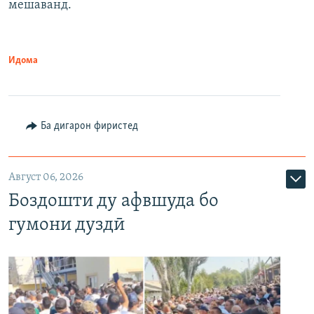
мешаванд.
Идома
Ба дигарон фиристед
Август 06, 2026
Боздошти ду афвшуда бо
гумони дуздӣ