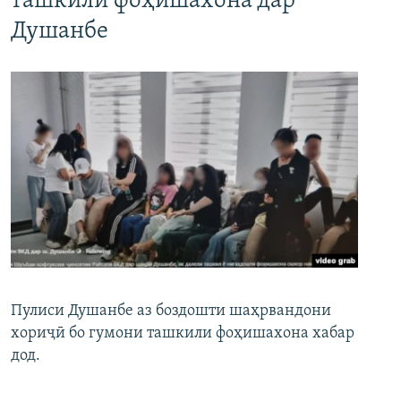
ташкили фоҳишахона дар
Душанбе
Пулиси Душанбе аз боздошти шаҳрвандони
хориҷӣ бо гумони ташкили фоҳишахона хабар
дод.