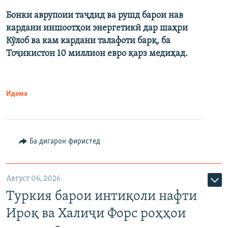
Бонки аврупоии таҷдид ва рушд барои нав
кардани иншоотҳои энергетикӣ дар шаҳри
Кӯлоб ва кам кардани талафоти барқ, ба
Тоҷикистон 10 миллион евро қарз медиҳад.
Идома
Ба дигарон фиристед
Август 06, 2026
Туркия барои интиқоли нафти
Ироқ ва Халиҷи Форс роҳҳои