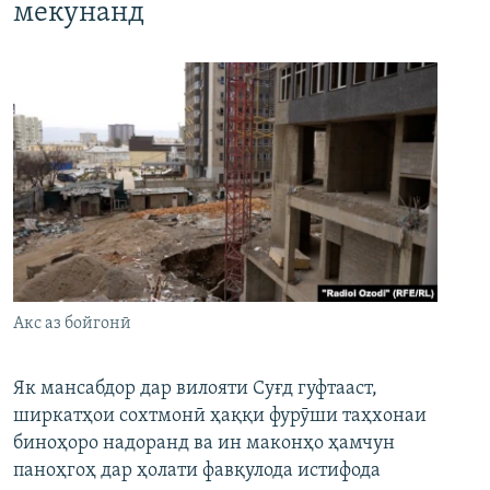
мекунанд
Акс аз бойгонӣ
Як мансабдор дар вилояти Суғд гуфтааст,
ширкатҳои сохтмонӣ ҳаққи фурӯши таҳхонаи
биноҳоро надоранд ва ин маконҳо ҳамчун
паноҳгоҳ дар ҳолати фавқулода истифода