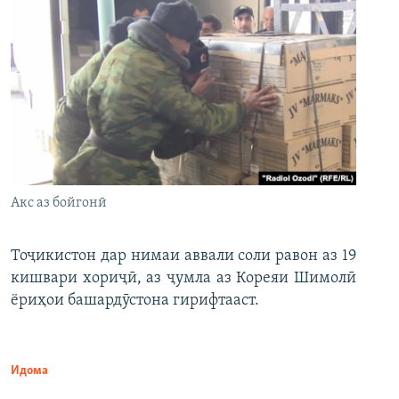
Акс аз бойгонӣ
Тоҷикистон дар нимаи аввали соли равон аз 19
кишвари хориҷӣ, аз ҷумла аз Кореяи Шимолӣ
ёриҳои башардӯстона гирифтааст.
Идома