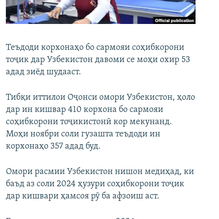
ГУЗОРИШҲОИ РАДИОӢ
Русский
ПАЙГИРӢ КУНЕД
Теъдоди корхонаҳо бо сармояи соҳибкорони
тоҷик дар Узбекистон давоми се моҳи охир 53
адад зиёд шудааст.
Тибқи иттилои Оҷонси омори Узбекистон, ҳоло
дар ин кишвар 410 корхона бо сармояи
Ҳамаи сомонаҳои RFE/RL
соҳибкорони тоҷикистонӣ кор мекунанд.
Моҳи ноябри соли гузашта теъдоди ин
корхонаҳо 357 адад буд.
Омори расмии Узбекистон нишон медиҳад, ки
баъд аз соли 2024 ҳузури соҳибкорони тоҷик
дар кишвари ҳамсоя рӯ ба афзоиш аст.