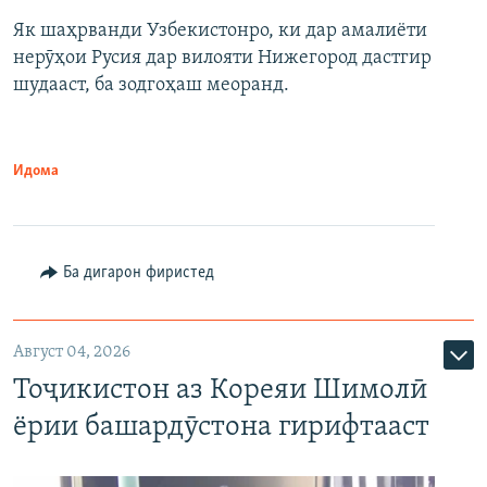
Як шаҳрванди Узбекистонро, ки дар амалиёти
нерӯҳои Русия дар вилояти Нижегород дастгир
шудааст, ба зодгоҳаш меоранд.
Идома
Ба дигарон фиристед
Август 04, 2026
Тоҷикистон аз Кореяи Шимолӣ
ёрии башардӯстона гирифтааст