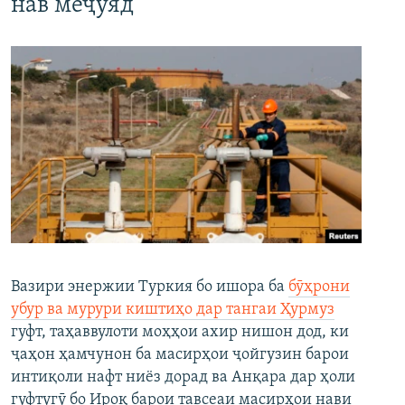
нав меҷӯяд
Вазири энержии Туркия бо ишора ба
бӯҳрони
убур ва мурури киштиҳо дар тангаи Ҳурмуз
гуфт, таҳаввулоти моҳҳои ахир нишон дод, ки
ҷаҳон ҳамчунон ба масирҳои ҷойгузин барои
интиқоли нафт ниёз дорад ва Анқара дар ҳоли
гуфтугӯ бо Ироқ барои тавсеаи масирҳои нави