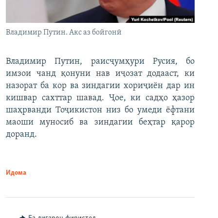
Владимир Путин. Акс аз бойгонӣ
Владимир Путин, раисҷумҳури Русия, бо
имзои чанд қонуни нав иҷозат додааст, ки
назорат ба кор ва зиндагии хориҷиён дар ин
кишвар сахттар шавад. Ҷое, ки садҳо ҳазор
шаҳрванди Тоҷикистон низ бо умеди ёфтани
маоши муносиб ва зиндагии беҳтар қарор
доранд.
Идома