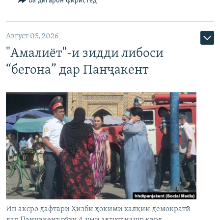
Ба дигарон фиристед
Август 05, 2026
"Амалиёт"-и зидди либоси
“бегона” дар Панҷакент
Ин аксро дафтари Ҳизби ҳокими халқии демократӣ