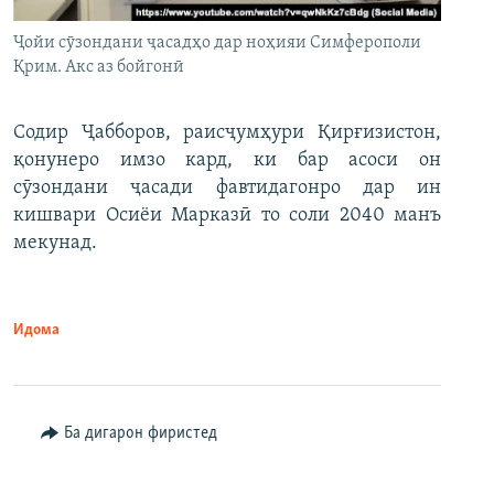
Ҷойи сӯзондани ҷасадҳо дар ноҳияи Симферополи
Қрим. Акс аз бойгонӣ
Содир Ҷабборов, раисҷумҳури Қирғизистон,
қонунеро имзо кард, ки бар асоси он
сӯзондани ҷасади фавтидагонро дар ин
кишвари Осиёи Марказӣ то соли 2040 манъ
мекунад.
Идома
Ба дигарон фиристед