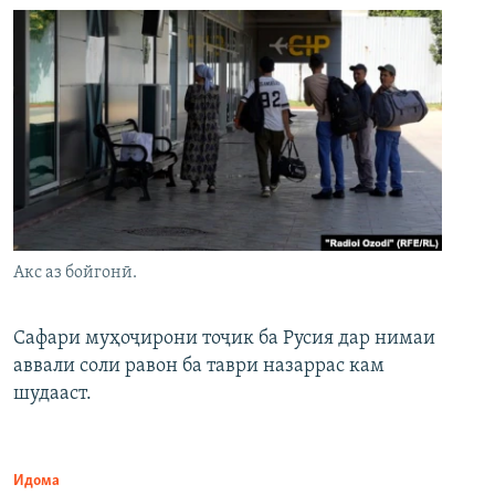
Акс аз бойгонӣ.
Сафари муҳоҷирони тоҷик ба Русия дар нимаи
аввали соли равон ба таври назаррас кам
шудааст.
Идома