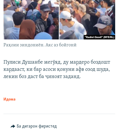
Раҳоии зиндониён. Акс аз бойгонӣ
Пулиси Душанбе мегӯяд, ду мардеро боздошт
кардааст, ки бар асоси қонуни афв озод шуда,
лекин боз даст ба ҷиноят заданд.
Идома
Ба дигарон фиристед