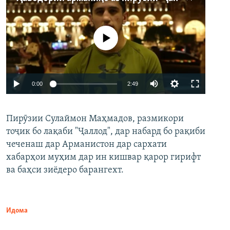
Феълан кор намекунад
Auto
0:00
2:49
240p
Пирӯзии Сулаймон Маҳмадов, размикори
360p
тоҷик бо лақаби "Ҷаллод", дар набард бо рақиби
480p
Auto
240p
360p
480p
чеченаш дар Арманистон дар сархати
720p
хабарҳои муҳим дар ин кишвар қарор гирифт
720p
1080p
ва баҳси зиёдеро барангехт.
1080p
Идома