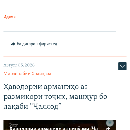
Идома
Ба дигарон фиристед
Август 05, 2026
Мирзонабии Холиқзод
Ҳаводории арманиҳо аз
размикори тоҷик, машҳур бо
лақаби “Ҷаллод”
Ҳаводории арманиҳо аз пирӯзии "Ҷаллод"-и тоҷик