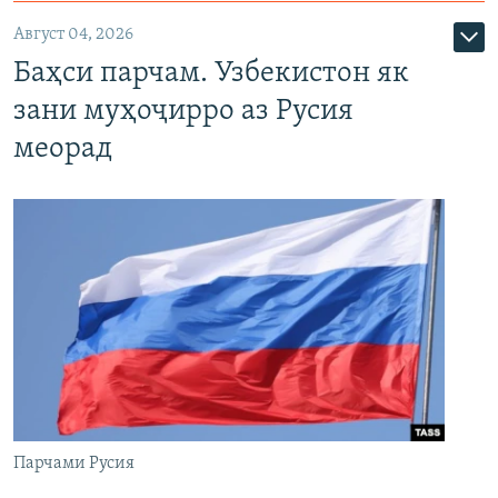
Август 04, 2026
Баҳси парчам. Узбекистон як
зани муҳоҷирро аз Русия
меорад
Парчами Русия