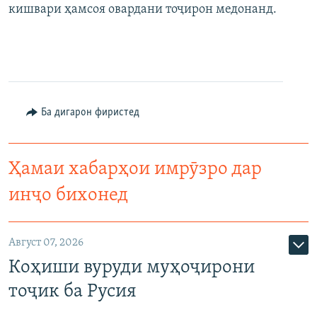
кишвари ҳамсоя овардани тоҷирон медонанд.
Ба дигарон фиристед
Ҳамаи хабарҳои имрӯзро дар
инҷо бихонед
Август 07, 2026
Коҳиши вуруди муҳоҷирони
тоҷик ба Русия