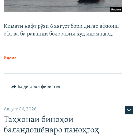
Қимати нафт рӯзи 6 август бори дигар афзоиш
ёфт ва ба раванди болоравии худ идома дод.
Идома
Ба дигарон фиристед
Август 06, 2026
Таҳхонаи биноҳои
баландошёнаро паноҳгоҳ