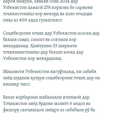
Барои намуна, аввали соли 2024 дар
Узбекистон ҳамагӣ 278 корхона бо сармояи
тоҷикистониҳо кор мекард ва ҳоло теъдоди
онҳо аз 400 адад гузаштааст.
Соҳибкорони тоҷик дар Узбекистон асосан дар
бахши савдо, саноат ва сохтмон кор
мекардаанд. Ҳамчунин 33 ширкати
тоҷикикистониҳо дар бахши алоқа дар
Узбекистон кор мекардаанд.
Мақомоти Узбекистон нагуфтаанд, ки сабаби
зиёд шудани ҳузури соҳибкорони тоҷик дар он
кишвар чист.
Баъзе корбарони шабакаҳои иҷтимоӣ дар
Тоҷикистон зиёд будани молиёт ё андоз ва
фишору санҷишҳои зиёдро аз сабабҳои рӯ ба