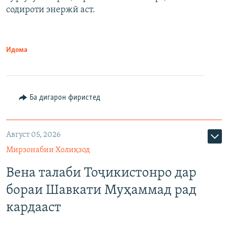
содироти энержӣ аст.
Идома
Ба дигарон фиристед
Август 05, 2026
Мирзонабии Холиқзод
Вена талаби Тоҷикистонро дар
бораи Шавкати Муҳаммад рад
кардааст