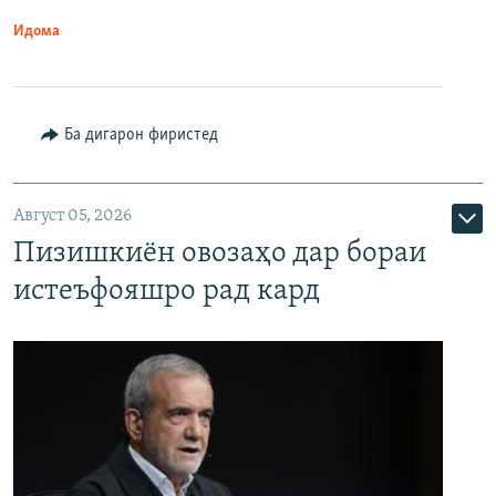
Идома
Ба дигарон фиристед
Август 05, 2026
Пизишкиён овозаҳо дар бораи
истеъфояшро рад кард