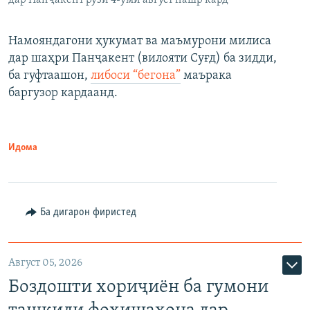
дар Панҷакент рӯзи 4-уми август нашр кард
Намояндагони ҳукумат ва маъмурони милиса
дар шаҳри Панҷакент (вилояти Суғд) ба зидди,
ба гуфтаашон,
либоси “бегона”
маърака
баргузор кардаанд.
Идома
Ба дигарон фиристед
Август 05, 2026
Боздошти хориҷиён ба гумони