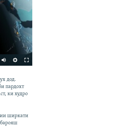
Auto
240p
ФИРИСТЕД
ух дод.
360p
би пардохт
480p
т, ки худро
720p
1080p
чии ширкати
 барояш