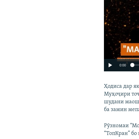
0:00
Ҳодиса дар я
Муҳоҷири тоҷ
шудани маоша
ба замин меп
Рӯзномаи “Мо
“ТопКран” бо