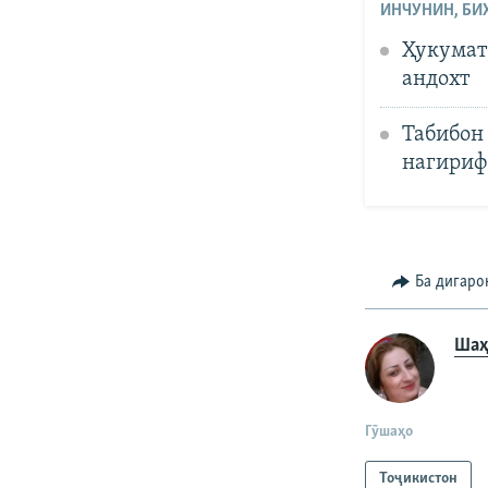
ИНЧУНИН, БИ
Ҳукумат 
андохт
Табибон
нагириф
Ба дигаро
Шаҳ
Гӯшаҳо
Тоҷикистон