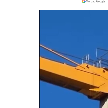
ГУЗОРИШҲОИ РАДИОӢ
Мо дар Google