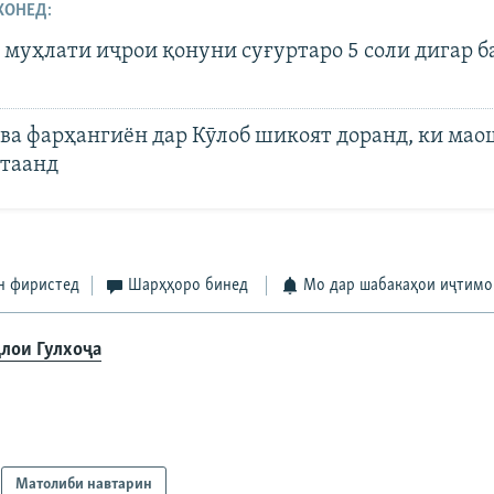
ХОНЕД:
муҳлати иҷрои қонуни суғуртаро 5 соли дигар б
 ва фарҳангиён дар Кӯлоб шикоят доранд, ки ма
таанд
н фиристед
Шарҳҳоро бинед
Мо дар шабакаҳои иҷтимо
лои Гулхоҷа
Матолиби навтарин