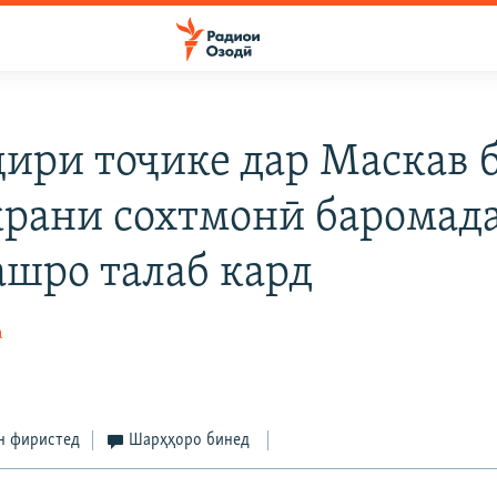
ири тоҷике дар Маскав 
крани сохтмонӣ баромад
шро талаб кард
а
5
н фиристед
Шарҳҳоро бинед