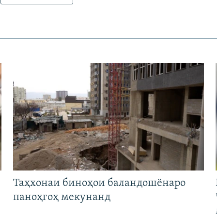
Таҳхонаи биноҳои баландошёнаро
паноҳгоҳ мекунанд