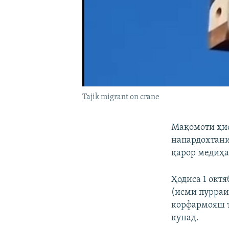
Tajik migrant on crane
Мақомоти ҳиф
напардохтани
қарор медиҳа
Ҳодиса 1 октя
(исми пурраи
корфармояш т
кунад.