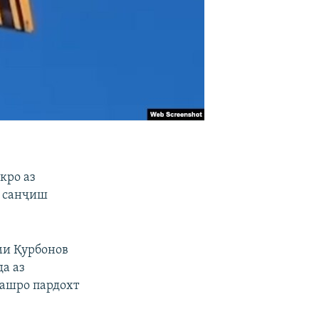
кро аз
и санҷиш
оми Қурбонов
да аз
аашро пардохт