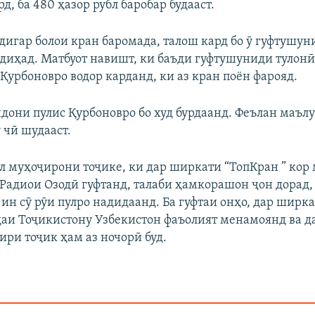
д, ба 480 ҳазор рубл баробар будааст.
дигар болои кран баромада, талош кард бо ӯ гуфтушуни
адиҳад. Матбуот навишт, ки баъди гуфтушуниди тулонӣ
Қурбоновро водор карданд, ки аз кран поён фарояд.
дони пулис Қурбоновро бо худ бурдаанд. Феълан маълу
 чӣ шудааст.
л муҳоҷирони тоҷике, ки дар ширкати “ТопКран ” кор
о Радиои Озодӣ гуфтанд, талаби ҳамкорашон ҷон дорад,
 ин сӯ рӯи пулро надидаанд. Ба гуфтаи онҳо, дар ширк
одаи Тоҷикистону Узбекистон фаъолият менамоянд ва да
ири тоҷик ҳам аз ночорӣ буд.