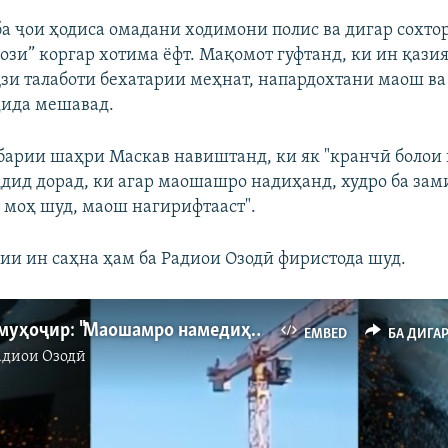
ба ҷои ҳодиса омадани ходимони полис ва дигар сохто
ози” коргар хотима ёфт. Мақомот гуфтанд, ки ин қазия
зи талаботи бехатарии меҳнат, напардохтани маош ва
ҷида мешавад.
барии шаҳри Маскав навиштанд, ки як "кранчӣ болои
ҳдид дорад, ки агар маошашро надиҳанд, худро ба зам
е моҳ шуд, маош нагирифтааст".
ии ин саҳна ҳам ба Радиои Озодӣ фиристода шуд.
Додхоҳии муҳоҷир: "Маошамро намедиҳед, худро аз болои кран ба замин ҳавола мекунам!"
EMBED
БА ДИГА
адиои Озодӣ