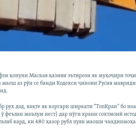
зи қонуни Маскав қазияи эътирози як муҳоҷири тоҷи
 маош аз рӯи се банди Кодекси ҷиноии Русия маврид
нд.
бр рух дод, вақте як коргари ширкати “ТопКран” бо н
 ӯ феълан маълум нест) дар нӯги крани сохтмонӣ исто
алаб кард, ки 480 ҳазор рубл пули маоши чандинмоҳ