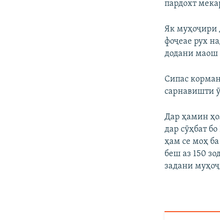
пардохт мекар
Як муҳоҷири 
фоҷеае рух н
додани маош 
Сипас корман
сарнавишти ӯ
Дар ҳамин ҳо
дар сӯҳбат б
ҳам се моҳ ба
беш аз 150 з
задани муҳоҷ