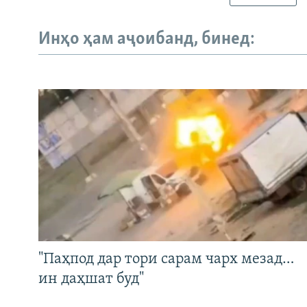
Инҳо ҳам аҷоибанд, бинед:
"Паҳпод дар тори сарам чарх мезад…
ин даҳшат буд"