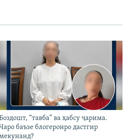
Боздошт, “тавба” ва ҳабсу ҷарима.
Чаро баъзе блогеронро дастгир
мекунанд?