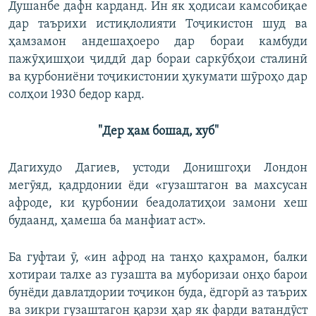
Душанбе дафн карданд. Ин як ҳодисаи камсобиқае
дар таърихи истиқлолияти Тоҷикистон шуд ва
ҳамзамон андешаҳоеро дар бораи камбуди
пажӯҳишҳои ҷиддӣ дар бораи саркӯбҳои сталинӣ
ва қурбониёни тоҷикистонии ҳукумати шӯроҳо дар
солҳои 1930 бедор кард.
"Дер ҳам бошад, хуб"
Дагихудо Дагиев, устоди Донишгоҳи Лондон
мегӯяд, қадрдонии ёди «гузаштагон ва махсусан
афроде, ки қурбонии беадолатиҳои замони хеш
будаанд, ҳамеша ба манфиат аст».
Ба гуфтаи ӯ, «ин афрод на танҳо қаҳрамон, балки
хотираи талхе аз гузашта ва муборизаи онҳо барои
бунёди давлатдории тоҷикон буда, ёдгорӣ аз таърих
ва зикри гузаштагон қарзи ҳар як фарди ватандӯст