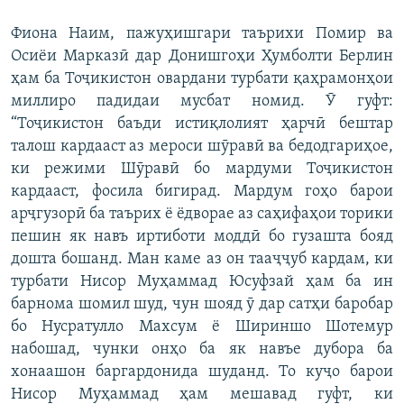
Фиона Наим, пажуҳишгари таърихи Помир ва
Осиёи Марказӣ дар Донишгоҳи Ҳумболти Берлин
ҳам ба Тоҷикистон овардани турбати қаҳрамонҳои
миллиро падидаи мусбат номид. Ӯ гуфт:
“Тоҷикистон баъди истиқлолият ҳарчӣ бештар
талош кардааст аз мероси шӯравӣ ва бедодгариҳое,
ки режими Шӯравӣ бо мардуми Тоҷикистон
кардааст, фосила бигирад. Мардум гоҳо барои
арҷгузорӣ ба таърих ё ёдворае аз саҳифаҳои торики
пешин як навъ иртиботи моддӣ бо гузашта бояд
дошта бошанд. Ман каме аз он тааҷҷуб кардам, ки
турбати Нисор Муҳаммад Юсуфзай ҳам ба ин
барнома шомил шуд, чун шояд ӯ дар сатҳи баробар
бо Нусратулло Махсум ё Шириншо Шотемур
набошад, чунки онҳо ба як навъе дубора ба
хонаашон баргардонида шуданд. То куҷо барои
Нисор Муҳаммад ҳам мешавад гуфт, ки