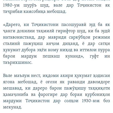
720p
1980-ум шурӯъ шуд, вале дар Тоҷикистон як
720p
1080p
таҷрибаи камсобиқа мебошад.
1080p
«Дареғо, ки Тоҷикистони пасошуравӣ зуд ба як
ҷанги дохилии таҳмилӣ гирифтор шуд, ки ба зудӣ
натавонистанд, дар мавриди саркӯбҳои режими
сталинӣ пажуҳиш анҷом диҳанд, ё дар сатҳи
ҳукумат дубора эҳёи ному ниҳод ва иттилои пурра
барои мардум пешкаш кунанд», гуфт ин
таърихшинос.
Вале маълум нест, иқдоми ахири ҳукумат ҳодисаи
ягона мебошад, ё оғози як раванди давомдоре
мешавад, ки дареро барои пажӯҳишу таҳқиқоти
ҳамаҷониба ва фарогире дар бораи қурбониҳои
мардуми Тоҷикистон дар солҳои 1930-юм боз
мекунад.