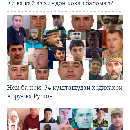
Кӣ ва кай аз зиндон хоҳад баромад?
Ном ба ном. 34 кушташудаи ҳодисаҳои
Хоруғ ва Рӯшон