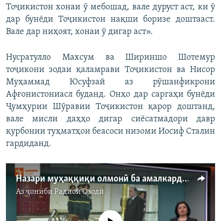
Тоҷикистон хонаи ӯ мебошад, вале дуруст аст, ки ӯ
дар бунёди Тоҷикистон нақши боризе доштааст.
Вале дар ниҳоят, хонаи ӯ дигар аст».
Нусратулло Махсум ва Шириншо Шотемур
тоҷикони зодаи қаламрави Тоҷикистон ва Нисор
Муҳаммад Юсуфзай аз рӯшанфикрони
Афғонистониасл буданд. Онҳо дар саргаҳи бунёди
Ҷумҳурии Шӯравии Тоҷикистон қарор доштанд,
вале мисли даҳҳо дигар сиёсатмадори давр
қурбонии туҳматҳои беасоси низоми Иосиф Сталин
гардиданд.
Назари муҳаққиқи олмонӣ ба амалкарди ҳукумати Тоҷикистон
Аз ҷониби
Радиои Озодӣ
Феълан кор намекунад