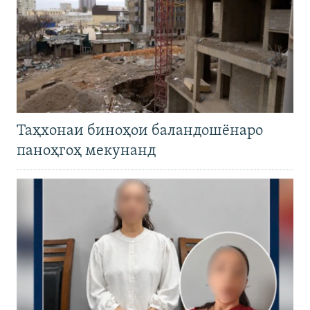
Таҳхонаи биноҳои баландошёнаро
паноҳгоҳ мекунанд