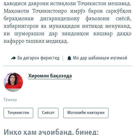
ҳаводиси даврони истиқлоли Тоҷикистон мешавад.
Мақомоти Тоҷикистонро имрӯз барои саркӯбҳои
бераҳмонаи дигарандешону фаъолони сиёсӣ,
хабарнигорон ва мунаққидон интиқод мекунанд,
ки шуморашон дар зиндонҳои кишвар даҳҳо
нафарро ташкил медиҳад.
Ба дигарон фиристед
Мо дар шабакаҳои иҷтимоӣ
Хиромон Бақозода
Гӯшаҳо
Тоҷикистон
Сиёсат
Матолиби навтарин
Инҳо ҳам аҷоибанд, бинед: