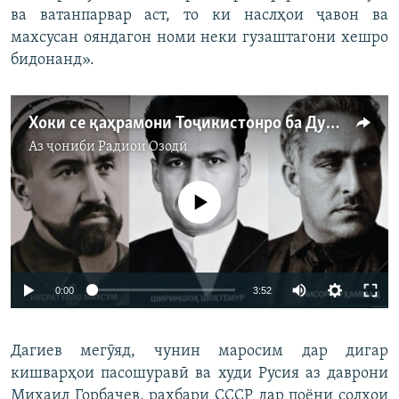
ва ватанпарвар аст, то ки наслҳои ҷавон ва
махсусан ояндагон номи неки гузаштагони хешро
бидонанд».
Хоки се қаҳрамони Тоҷикистонро ба Душанбе оварданд
Аз ҷониби
Радиои Озодӣ
Феълан кор намекунад
Auto
0:00
3:52
240p
Дагиев мегӯяд, чунин маросим дар дигар
360p
кишварҳои пасошуравӣ ва худи Русия аз даврони
Auto
240p
360p
480p
480p
Михаил Горбачев, раҳбари СССР дар поёни солҳои