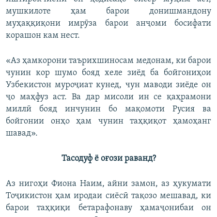
мушкилоте ҳам барои донишмандону
муҳаққиқони имрӯза барои анҷоми босифати
корашон кам нест.
«Аз ҳамкорони таърихшиносам медонам, ки барои
чунин кор шумо бояд хеле зиёд ба бойгониҳои
Узбекистон муроҷиат кунед, чун маводи зиёде он
ҷо маҳфуз аст. Ва дар мисоли ин се қаҳрамони
миллӣ бояд инчунин бо мақомоти Русия ва
бойгонии онҳо ҳам чунин таҳқиқот ҳамоҳанг
шавад».
Тасодуф ё оғози раванд?
Аз нигоҳи Фиона Наим, айни замон, аз ҳукумати
Тоҷикистон ҳам иродаи сиёсӣ тақозо мешавад, ки
барои таҳқиқи бетарафонаву ҳамаҷонибаи он