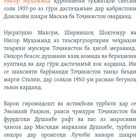
Нисор Муҳаммад
қурбониёни тӯҳматҳои сиёсии
соли 1937-ро аз гӯри дастаҷамъие дар қабристони
Донскойи шаҳри Маскав ба Тоҷикистон оварданд.
Нусратулло Махсум, Шириншоҳ Шоҳтемур ва
Нисор Муҳаммад аз таъсиргузортарин чеҳраҳои
таърихи муосири Тоҷикистон ба ҳисоб мераванд.
Онҳоро беасос душмани халқ номида ва бераҳмона
куштанд ва дар гӯри дастаҷамъӣ хок карданд. Ин
се шахсияти барӯманди Тоҷикистон танҳо баъди
марги Сталин, дар солҳои 1950-ум расман бегуноҳ
эълон карданд.
Барои гиромидошт ва истиқболи турбати ҳар се
Эмомалӣ Раҳмон, раиси ҷумҳури Тоҷикистон ба
фурудгоҳи Душанбе рафт ва пас аз маросими
ҷаноза дар Масҷиди марказии Душанбе, турбати
онҳоро дар оромгоҳи Лучоби канори шаҳри