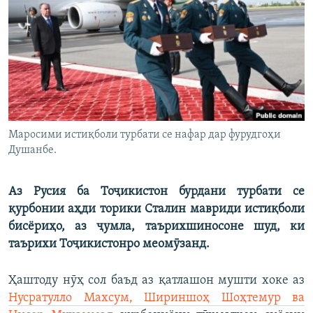
ГУЗОРИШҲОИ РАДИОӢ
Русский
ПАЙГИРӢ КУНЕД
Маросими истиқболи турбати се нафар дар фурудгоҳи
Душанбе.
Ҳамаи сомонаҳои RFE/RL
Аз Русия ба Тоҷикистон бурдани турбати се
қурбонии аҳди торики Сталин мавриди истиқболи
бисёриҳо, аз ҷумла, таърихшиносоне шуд, ки
таърихи Тоҷикистонро меомӯзанд.
Ҳаштоду нӯҳ сол баъд аз қатлашон мушти хоке аз
Нусратулло Махсум, Шириншоҳ Шоҳтемур ва