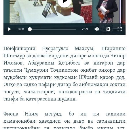
Auto
0:00
2:59
240p
Пойфишории Нусратулло Махсум, Шириншо
360p
Шотемур ва давлатмардони дигаре монанди Чинор
Auto
240p
360p
480p
480p
Имомов, Абдураҳим Ҳоҷибоев ва дигарон дар
720p
таъсиси Ҷумҳурии Тоҷикистон оқибат онҳоро дар
720p
1080p
муқобили ҳукумати худкомаи Шӯравӣ қарор дод.
1080p
Онҳо ва садҳо нафари дигар бо айбномаҳои сохтаи
ҷосусӣ, миллатгароӣ, нажодпарастӣ ва зиддияти
синфӣ ба қатл расонда шуданд.
Фиона Наим мегӯяд, бо ин ки таҳқиқи
ҳамаҷонибаи ҳаводиси он давр ва сарнавишти
иштирокчиёни он ҳодисаҳо бисёр муҳим аст,