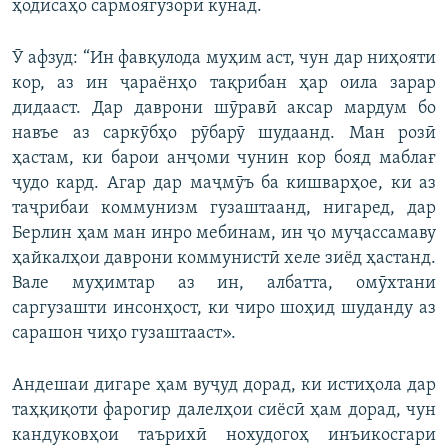
ҳодисаҳо сармоягузорӣ кунад.
Ӯ афзуд: “Ин фавқулода муҳим аст, чун дар ниҳояти
кор, аз ин ҷараёнҳо тақрибан ҳар оила зарар
дидааст. Дар даврони шӯравӣ аксар мардум бо
навъе аз саркӯбҳо рӯбарӯ шудаанд. Ман розӣ
ҳастам, ки барои анҷоми чунин кор бояд маблағ
ҷудо кард. Агар дар маҷмӯъ ба кишварҳое, ки аз
таҷрибаи коммунизм гузаштаанд, нигаред, дар
Берлин ҳам ман инро мебинам, ин ҷо муҷассамаву
ҳайкалҳои даврони коммунистӣ хеле зиёд ҳастанд.
Вале муҳимтар аз ин, албатта, омӯхтани
саргузашти инсонҳост, ки чиро шоҳид шуданду аз
сарашон чиҳо гузаштааст».
Андешаи дигаре ҳам вуҷуд дорад, ки истиҳола дар
таҳқиқоти фарогир далелҳои сиёсӣ ҳам дорад, чун
кандуковҳои таърихӣ нохудогоҳ инъикосгари