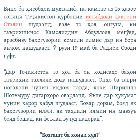
Бино ба ҳисобҳои мухталиф, на камтар аз 15 ҳазор
сокини Тоҷикистон қурбонии
истибдоди даврони
Сталин
шудаанд, вале то ҳол, онгуна, ки
таърихшинос Камолиддин Абдуллоев мегӯяд,
арзёбиву баҳогузории комили илмие дар ин бора
анҷом нашудааст. Ӯ рӯзи 19 май ба Радиои Озодӣ
гуфт:
“Дар Тоҷикистон то ҳол ба он ҳодисаҳо баҳои
таърихии таҳлилӣ дода нашудааст. Онҳо ба таври
ногаҳонӣ чунин иқдом карда, хоки Шириншо
Шотемуру дигарҳоро оварданд. Яъне дар ҳукумат
чунин қарор қабул шудааст. Бовар дорам, бояд як
баҳогузории илмӣ, як таҳлили илмии ин мавзӯъ
бояд бошад, ки феълан вуҷуд надорад”.
"Бозгашт ба хонаи худ?"