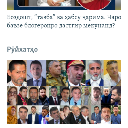
Боздошт, “тавба” ва ҳабсу ҷарима. Чаро
баъзе блогеронро дастгир мекунанд?
Рӯйхатҳо