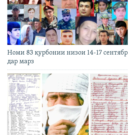
Номи 83 қурбонии низои 14-17 сентябр
дар марз