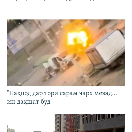
"Паҳпод дар тори сарам чарх мезад…
ин даҳшат буд"