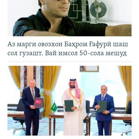
Аз марги овозхон Баҳром Ғафурӣ шаш
сол гузашт. Вай имсол 50-сола мешуд