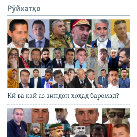
Рӯйхатҳо
Кӣ ва кай аз зиндон хоҳад баромад?