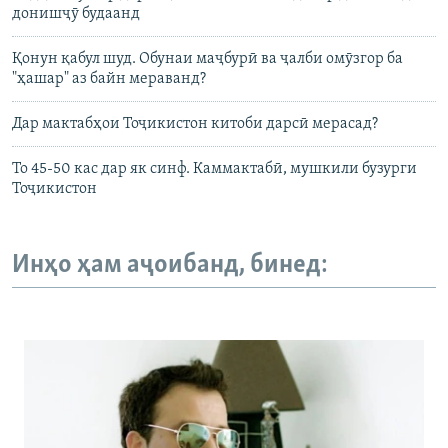
донишҷӯ будаанд
Қонун қабул шуд. Обунаи маҷбурӣ ва ҷалби омӯзгор ба
"ҳашар" аз байн мераванд?
Дар мактабҳои Тоҷикистон китоби дарсӣ мерасад?
То 45-50 кас дар як синф. Каммактабӣ, мушкили бузурги
Тоҷикистон
Инҳо ҳам аҷоибанд, бинед: