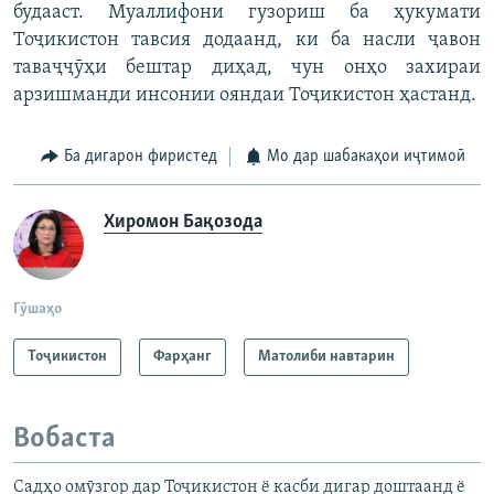
будааст. Муаллифони гузориш ба ҳукумати
Тоҷикистон тавсия додаанд, ки ба насли ҷавон
таваҷҷӯҳи бештар диҳад, чун онҳо захираи
арзишманди инсонии ояндаи Тоҷикистон ҳастанд.
Ба дигарон фиристед
Мо дар шабакаҳои иҷтимоӣ
Хиромон Бақозода
Гӯшаҳо
Тоҷикистон
Фарҳанг
Матолиби навтарин
Вобаста
Садҳо омӯзгор дар Тоҷикистон ё касби дигар доштаанд ё