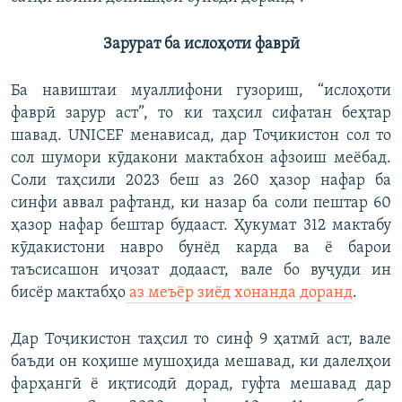
Зарурат ба ислоҳоти фаврӣ
Ба навиштаи муаллифони гузориш, “ислоҳоти
фаврӣ зарур аст”, то ки таҳсил сифатан беҳтар
шавад. UNICEF менависад, дар Тоҷикистон сол то
сол шумори кӯдакони мактабхон афзоиш меёбад.
Соли таҳсили 2023 беш аз 260 ҳазор нафар ба
синфи аввал рафтанд, ки назар ба соли пештар 60
ҳазор нафар бештар будааст. Ҳукумат 312 мактабу
кӯдакистони навро бунёд карда ва ё барои
таъсисашон иҷозат додааст, вале бо вуҷуди ин
бисёр мактабҳо
аз меъёр зиёд хонанда доранд
.
Дар Тоҷикистон таҳсил то синф 9 ҳатмӣ аст, вале
баъди он коҳише мушоҳида мешавад, ки далелҳои
фарҳангӣ ё иқтисодӣ дорад, гуфта мешавад дар