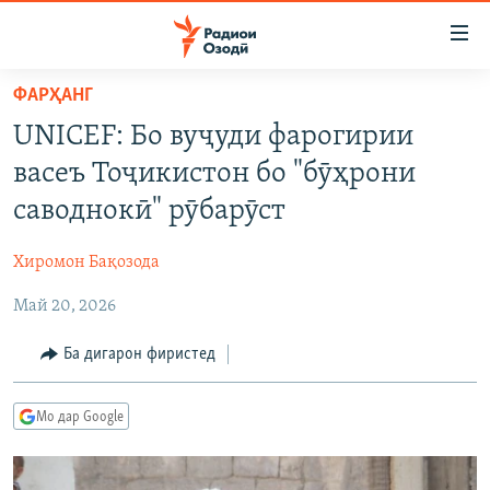
Пайвандҳои
дастрасӣ
Ҷаҳиш
ФАРҲАНГ
ба
ГӮШАҲО
UNICEF: Бо вуҷуди фарогирии
мояи
ГАПИ ОЗОД
СИЁСАТ
аслӣ
васеъ Тоҷикистон бо "бӯҳрони
РӮЗГОРИ МУҲОҶИР
Ҷаҳиш
ИҚТИСОД
саводнокӣ" рӯбарӯст
ба
САЛОМ, ХОҲАР
ҶОМЕА
феҳристи
Хиромон Бақозода
ТАҲҚИҚОТ
ҚАЗИЯИ "КРОКУС"
аслӣ
Ҷаҳиш
Май 20, 2026
ҶАНГ ДАР УКРАИНА
ОСИЁИ МАРКАЗӢ
ба
НАЗАРИ МАРДУМ
ФАРҲАНГ
Ба дигарон фиристед
ҷустор
ЧАНДРАСОНАӢ
МЕҲМОНИ ОЗОДӢ
БЛОГИСТОН
Мо дар Google
РӮЙХАТҲО
ВАРЗИШ
ОЗОДӢ ОНЛАЙН
ВИДЕО
КИТОБҲОИ ОЗОДӢ
НИГОРИСТОН