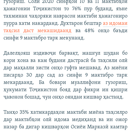
гузориш. Соли 2020 синфҳои 10 ва 11 мактабҳои
ҳамагонии Тоҷикистон то 76% пур буданд, яъне
тахминан чаҳоряки наврасон мактаби ҳамагониро
пурра хатм накарданд. Духтарон бештар
аз идомаи
таҳсил даст мекашидаанд
ва 48% онҳо баъди
синфи 9 мактабро тарк мекунанд.
Далелҳояш издивоҷи барвақт, машғул шудан бо
кори хона ва кам будани дастрасӣ ба таҳсили олӣ
дар маҳалли зисти онҳо гуфта мешавад. Аз миёни
писарҳо 30 дар сад аз синфи 9 мактабро тарк
мекардаанд, Ба бовари муаллифони гузориш,
ҳукумати Тоҷикистон бояд дар фикри ин қишри
ҷавонон бошад, чун онҳо ояндаи кишвар ҳастанд.
Танҳо 35% хатмкардаҳои мактаби миёна таҳсилро
дар мактабҳои олӣ идома медиҳанд ва ин омор
назар ба дигар кишварҳои Осиёи Марказӣ камтар