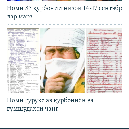
Номи 83 қурбонии низои 14-17 сентябр
дар марз
Номи гуруҳе аз қурбониён ва
гумшудаҳои ҷанг