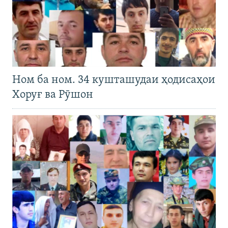
Ном ба ном. 34 кушташудаи ҳодисаҳои
Хоруғ ва Рӯшон