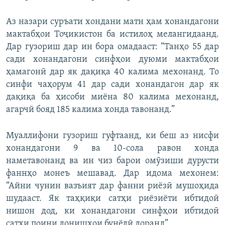
Аз назари суръати хондани матн ҳам хонандагони
мактабҳои Тоҷикистон ба истилоҳ мелангидаанд.
Дар гузориш дар ин бора омадааст: “Танҳо 55 дар
сади хонандагони синфҳои дуюми мактабҳои
ҳамагонӣ дар як дақиқа 40 калима мехонанд. То
синфи чаҳорум 41 дар сади хонандагон дар як
дақиқа ба ҳисоби миёна 80 калима мехонанд,
агарчӣ бояд 185 калима хонда тавонанд.”
Муаллифони гузориш гуфтаанд, ки беш аз нисфи
хонандагони 9 ва 10-сола равон хонда
наметавонанд ва ин чиз барои омӯзиши дурусти
фаннҳо монеъ мешавад. Дар идома мехонем:
“Айни чунин вазъият дар фанни риёзӣ мушоҳида
шудааст. Як таҳқиқи сатҳи риёзиёти ибтидоӣ
нишон дод, ки хонандагони синфҳои ибтидоӣ
сатҳи поини донишҳои бунёдӣ доранд”.