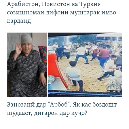
Арабистон, Покистон ва Туркия
созишномаи дифоии муштарак имзо
карданд
Занозанӣ дар "Арбоб". Як кас боздошт
шудааст, дигарон дар куҷо?