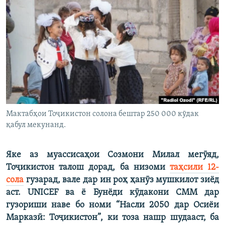
ГУЗОРИШҲОИ РАДИОӢ
Русский
ПАЙГИРӢ КУНЕД
Ҳамаи сомонаҳои RFE/RL
Мактабҳои Тоҷикистон солона бештар 250 000 кӯдак
қабул мекунанд.
Яке аз муассисаҳои Созмони Милал мегӯяд,
Тоҷикистон талош дорад, ба низоми
таҳсили 12-
сола
гузарад, вале дар ин роҳ ҳанӯз мушкилот зиёд
аст. UNICEF ва ё Бунёди кӯдакони СММ дар
гузориши наве бо номи “Насли 2050 дар Осиёи
Марказӣ: Тоҷикистон”, ки тоза нашр шудааст, ба