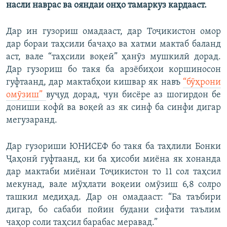
насли наврас ва ояндаи онҳо тамаркуз кардааст.
Дар ин гузориш омадааст, дар Тоҷикистон омор
дар бораи таҳсили бачаҳо ва хатми мактаб баланд
аст, вале “таҳсили воқеӣ” ҳанӯз мушкилӣ дорад.
Дар гузориш бо такя ба арзёбиҳои коршиносон
гуфтаанд, дар мактабҳои кишвар як навъ
“бӯҳрони
омӯзиш”
вуҷуд дорад, чун бисёре аз шогирдон бе
дониши кофӣ ва воқеӣ аз як синф ба синфи дигар
мегузаранд.
Дар гузориши ЮНИСЕФ бо такя ба таҳлили Бонки
Ҷаҳонӣ гуфтаанд, ки ба ҳисоби миёна як хонанда
дар мактаби миёнаи Тоҷикистон то 11 сол таҳсил
мекунад, вале мӯҳлати воқеии омӯзиш 6,8 солро
ташкил медиҳад. Дар он омадааст: “Ба таъбири
дигар, бо сабаби пойин будани сифати таълим
чаҳор соли таҳсил барабас меравад.”