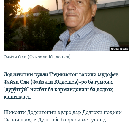
ГУЗОРИШҲОИ РАДИОӢ
Русский
ПАЙГИРӢ КУНЕД
Файзи Олӣ (Файзалӣ Юлдошев)
Ҳамаи сомонаҳои RFE/RL
Додситонии кулли Тоҷикистон вакили мудофеъ
Файзи Олӣ (Файзалӣ Юлдошев)-ро ба гумони
"дурӯғгӯӣ" нисбат ба кормандонаш ба додгоҳ
кашидааст.
Шикояти Додситонии кулро дар Додгоҳи ноҳияи
Синои шаҳри Душанбе баррасӣ мекунанд.