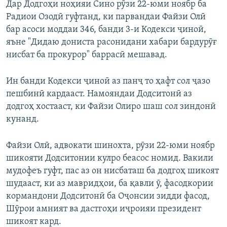
Дар Додгоҳи ноҳияи Сино рӯзи 22-юми ноябр ба
Радиои Озодӣ гуфтанд, ки парвандаи Файзи Олӣ
бар асоси моддаи 346, банди 3-и Кодекси ҷиноӣ,
яъне "Дидаю дониста расонидани хабари бардурӯғ
нисбат ба прокурор" баррасӣ мешавад.
Ин банди Кодекси ҷиноӣ аз панҷ то ҳафт сол ҷазо
пешбинӣ кардааст. Намояндаи Додситонӣ аз
додгоҳ хостааст, ки Файзи Олиро шаш сол зиндонӣ
кунанд.
Файзи Олӣ, адвокати шинохта, рӯзи 22-юми ноябр
шикояти Додситонии кулро беасос номид. Вакили
мудофеъ гуфт, пас аз он нисбаташ ба додгоҳ шикоят
шудааст, ки аз мавридҳои, ба қавли ӯ, фасодкории
кормандони Додситонӣ ба Оҷонсии зидди фасод,
Шӯрои амният ва дастгоҳи иҷроияи президент
шикоят кард.