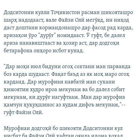
Додситонии кулли Тоҷикистон расман шикояташро
шарҳ надодааст, вале Файзи Олӣ мегӯяд, ин ниҳод
даст доштани кормандонашро дар фасод рад карда,
аризаҳои ӯро "дурӯғ" номидааст. Ӯ гуфт, бе далел
ариза нанавиштааст ва ҳозир аст, дар додгоҳи
бетарафона онҳоро исбот кунад.
"Дар моҳи июл бидуни огоҳ сохтани ман парванда
боз карда шудааст. Фақат баъд аз як моҳ маро огоҳ
карданд. Дар мурофиаи навбатӣ ман сухани
ҳимоятии худро ироа мекунам ва бо далел собит
мекунам, ки дурӯғ нагуфтаам. Ман дар мурофиа
ҳамчун ҳуқуқшинос аз худам дифоъ мекунам,"--
гуфт Файзи Олӣ.
Мурофиаи додгоҳӣ бо шикояти Додситонии кул
нисбат ба Файзи Олӣ ҳафтаи оянда идома хоҳад