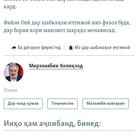
кард.
Файзи Олӣ дар шабкаҳои иҷтимоӣ низ фаъол буда,
дар бораи кори мақомот шарҳҳо менависад.
Ба дигарон фиристед
Мо дар шабакаҳои иҷтимоӣ
Мирзонабии Холиқзод
Гӯшаҳо
Дар чанд ҷумла
Тоҷикистон
Матолиби навтарин
Инҳо ҳам аҷоибанд, бинед: