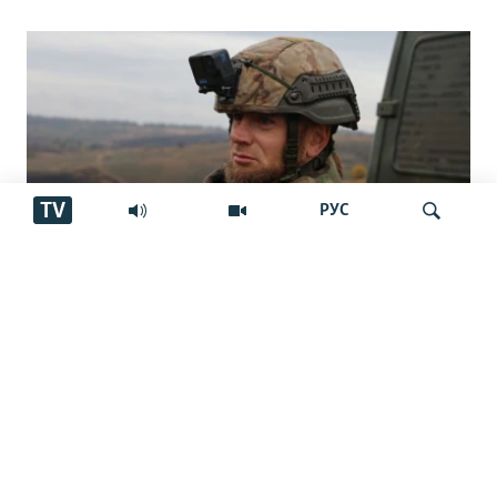
TV
РУС
"Аз ин ҷо бӯйи ҷасад меояд… Онҳоро
Ҷустуҷӯ
бояд аз ин дӯзах берун кашем"