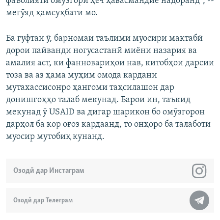
фаъолияти омӯзгорӣ ҳеч ҳавасмандие надоранд", --
мегӯяд ҳамсуҳбати мо.
Ба гуфтаи ӯ, барномаи таълими муосири мактабӣ
дорои пайванди ногусастанӣ миёни назария ва
амалия аст, ки фанновариҳои нав, китобҳои дарсии
тоза ва аз ҳама муҳим омода кардани
мутахассисонро ҳангоми таҳсилашон дар
донишгоҳҳо талаб мекунад. Барои ин, таъкид
мекунад ӯ USAID ва дигар шарикон бо омӯзгорон
дарҳол ба кор оғоз кардаанд, то онҳоро ба талаботи
муосир мутобиқ кунанд.
Озодӣ дар Инстаграм
Озодӣ дар Телеграм