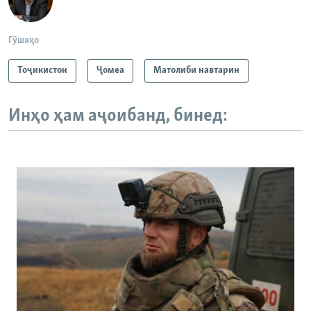
Гӯшаҳо
Тоҷикистон
Ҷомeа
Матолиби навтарин
Инҳо ҳам аҷоибанд, бинед: