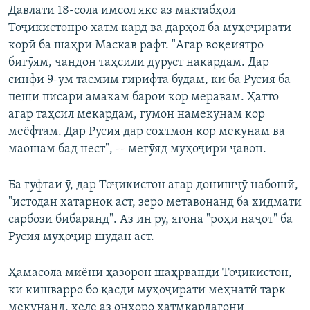
Давлати 18-сола имсол яке аз мактабҳои
Тоҷикистонро хатм кард ва дарҳол ба муҳоҷирати
корӣ ба шаҳри Маскав рафт. "Агар воқеиятро
бигӯям, чандон таҳсили дуруст накардам. Дар
синфи 9-ум тасмим гирифта будам, ки ба Русия ба
пеши писари амакам барои кор меравам. Ҳатто
агар таҳсил мекардам, гумон намекунам кор
меёфтам. Дар Русия дар сохтмон кор мекунам ва
маошам бад нест", -- мегӯяд муҳоҷири ҷавон.
Ба гуфтаи ӯ, дар Тоҷикистон агар донишҷӯ набошӣ,
"истодан хатарнок аст, зеро метавонанд ба хидмати
сарбозӣ бибаранд". Аз ин рӯ, ягона "роҳи наҷот" ба
Русия муҳоҷир шудан аст.
Ҳамасола миёни ҳазорон шаҳрванди Тоҷикистон,
ки кишварро бо қасди муҳоҷирати меҳнатӣ тарк
мекунанд, хеле аз онҳоро хатмкардагони