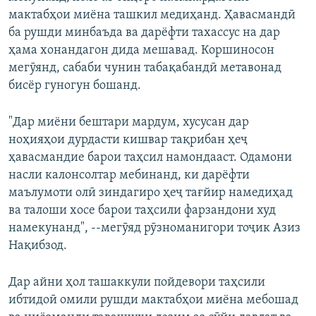
мактабҳои миёна ташкил медиҳанд. Ҳавасмандӣ
ба рушди минбаъда ва дарёфти тахассус на дар
ҳама хонандагон дида мешавад. Коршиносон
мегӯянд, сабаби чунин табақабандӣ метавонад
бисёр гуногун бошанд.
"Дар миёни бештари мардум, хусусан дар
ноҳияҳои дурдасти кишвар тақрибан ҳеҷ
ҳавасмандие барои таҳсил намондааст. Одамони
насли калонсолтар мебинанд, ки дарёфти
маълумоти олӣ зиндагиро ҳеҷ тағйир намедиҳад
ва талоши хосе барои таҳсили фарзандони худ
намекунанд", --мегӯяд рӯзноманигори тоҷик Азиз
Нақибзод.
Дар айни ҳол ташаккули пойдевори таҳсили
ибтидоӣ омили рушди мактабҳои миёна мебошад