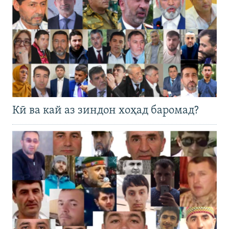
Кӣ ва кай аз зиндон хоҳад баромад?