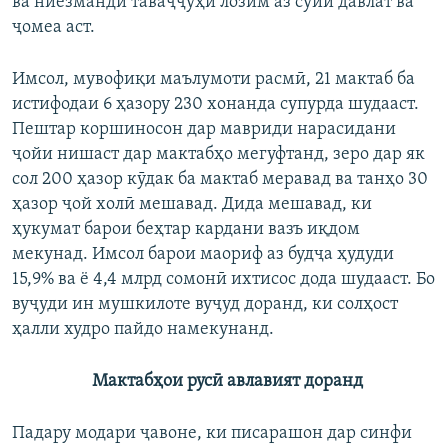
ва ниёзманди таваҷҷуҳи лозим аз сӯйи давлат ва
ҷомеа аст.
Имсол, мувофиқи маълумоти расмӣ, 21 мактаб ба
истифодаи 6 ҳазору 230 хонанда супурда шудааст.
Пештар коршиносон дар мавриди нарасидани
ҷойи нишаст дар мактабҳо мегуфтанд, зеро дар як
сол 200 ҳазор кӯдак ба мактаб меравад ва танҳо 30
ҳазор ҷой холӣ мешавад. Дида мешавад, ки
ҳукумат барои беҳтар кардани вазъ иқдом
мекунад. Имсол барои маориф аз будҷа ҳудуди
15,9% ва ё 4,4 млрд сомонӣ ихтисос дода шудааст. Бо
вуҷуди ин мушкилоте вуҷуд доранд, ки солҳост
ҳалли худро пайдо намекунанд.
Мактабҳои русӣ авлавият доранд
Падару модари ҷавоне, ки писарашон дар синфи