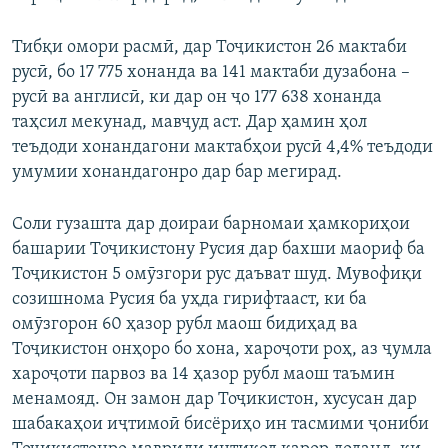
Тибқи омори расмӣ, дар Тоҷикистон 26 мактаби
русӣ, бо 17 775 хонанда ва 141 мактаби дузабона –
русӣ ва англисӣ, ки дар он ҷо 177 638 хонанда
таҳсил мекунад, мавҷуд аст. Дар ҳамин ҳол
теъдоди хонандагони мактабҳои русӣ 4,4% теъдоди
умумии хонандагонро дар бар мегирад.
Соли гузашта дар доираи барномаи ҳамкориҳои
башарии Тоҷикистону Русия дар бахши маориф ба
Тоҷикистон 5 омӯзгори рус даъват шуд. Мувофиқи
созишнома Русия ба уҳда гирифтааст, ки ба
омӯзгорон 60 ҳазор рубл маош бидиҳад ва
Тоҷикистон онҳоро бо хона, хароҷоти роҳ, аз ҷумла
хароҷоти парвоз ва 14 ҳазор рубл маош таъмин
менамояд. Он замон дар Тоҷикистон, хусусан дар
шабакаҳои иҷтимоӣ бисёриҳо ин тасмими ҷониби