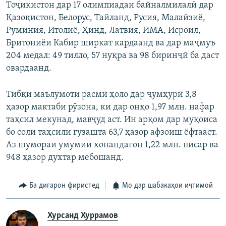
Тоҷикистон дар 17 олимпиадаи байналмилалӣ дар
Қазоқистон, Белорус, Тайланд, Русия, Малайзиё,
Руминия, Итолиё, Ҳинд, Латвия, ИМА, Исроил,
Бритониёи Кабир ширкат кардаанд ва дар маҷмуъ
204 медал: 49 тилло, 57 нуқра ва 98 биринҷӣ ба даст
овардаанд.
Тибқи маълумоти расмӣ ҳоло дар ҷумҳурӣ 3,8
ҳазор мактаби рӯзона, ки дар онҳо 1,97 млн. нафар
таҳсил мекунад, мавҷуд аст. Ин арқом дар муқоиса
бо соли таҳсили гузашта 63,7 ҳазор афзоиш ёфтааст.
Аз шумораи умумии хонандагон 1,22 млн. писар ва
948 ҳазор духтар мебошанд.
Ба дигарон фиристед
Мо дар шабакаҳои иҷтимоӣ
Хурсанд Хуррамов