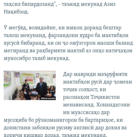
таҳсил бипардозанд", - таъкид мекунад Азиз
Нақибзод.
Ӯ мегӯяд, волидайне, ки имкон доранд бештар
талош мекунанд, фарзандони худро ба мактабҳои
хусусӣ бибаранд, ки он ҷо омӯзгорон маоши баланд
мегиранд ва раҳбарияти мактаб аз онҳо натиҷаҳои
муносибро талаб мекунад.
Дар мавриди маъруфияти
мактабҳои русӣ дар ҷомеаи
тоҷик солҳост, ки
расонаҳои Тоҷикистон
менависанд. Хонандагони
ин муассисаҳо дар
мусоҳиба бо рӯзноманигорон ба бартариҳое, ки
донистани забонҳои русиву англисӣ дар дохил ва
хориҷи кишвар дорад, таъкид мекунанд.