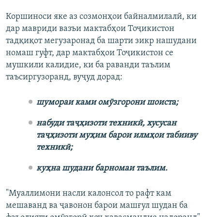
Коршиноси яке аз созмонҳои байналмилалӣ, ки
дар мавриди вазъи мактабҳои Тоҷикистон
тадқиқот мегузаронад ба шарти зикр нашудани
номаш гуфт, дар мактабҳои Тоҷикистон се
мушкили калидие, ки ба раванди таълим
таъсиргузоранд, вуҷуд дорад:
шумораи ками омӯзгорони шоиста;
набуди таҷҳизоти техникӣ, хусусан
таҷҳизоти муҳим барои илмҳои табииву
техникӣ;
куҳна шудани барномаи таълим.
"Муаллимони насли калонсол то рафт кам
мешаванд ва ҷавонон барои машғул шудан ба