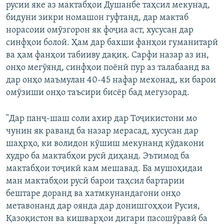
русии яке аз мактабҳои Душанбе таҳсил мекунад,
бидуни зикри номашон гуфтанд, дар мактаб
норасоии омӯзгорон як фоҷиа аст, хусусан дар
синфҳои болоӣ. Ҳам дар бахши фанҳои гуманитарӣ
ва ҳам фанҳои табииву дақиқ. Сарфи назар аз ин,
онҳо мегӯянд, синфҳои поёнӣ пур аз талабаанд ва
дар онҳо маъмулан 40-45 нафар мехонад, ки барои
омӯзиши онҳо таъсири бисёр бад мегузорад.
"Дар панҷ-шаш соли ахир дар Тоҷикистони мо
чунин як раванд ба назар мерасад, хусусан дар
шаҳрҳо, ки волидон кӯшиш мекунанд кӯдакони
худро ба мактабҳои русӣ диҳанд. Эътимод ба
мактабҳои тоҷикӣ кам мешавад. Ба мушоҳидаи
ман мактабҳои русӣ барои таҳсил бартарии
бештаре доранд ва хатмкунандагони онҳо
метавонанд дар оянда дар донишгоҳҳои Русия,
Қазоқистон ва кишварҳои дигари пасошӯравӣ ба