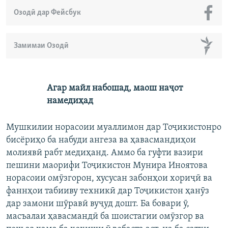
Озодӣ дар Фейсбук
Замимаи Озодӣ
Агар майл набошад, маош наҷот
намедиҳад
Мушкилии норасоии муаллимон дар Тоҷикистонро
бисёриҳо ба набуди ангеза ва ҳавасмандиҳои
молиявӣ рабт медиҳанд. Аммо ба гуфти вазири
пешини маорифи Тоҷикистон Мунира Иноятова
норасоии омӯзгорон, хусусан забонҳои хориҷӣ ва
фаннҳои табииву техникӣ дар Тоҷикистон ҳанӯз
дар замони шӯравӣ вуҷуд дошт. Ба бовари ӯ,
масъалаи ҳавасмандӣ ба шоистагии омӯзгор ва