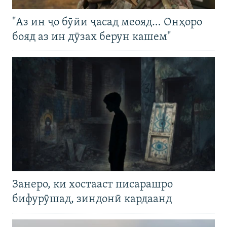
"Аз ин ҷо бӯйи ҷасад меояд… Онҳоро
бояд аз ин дӯзах берун кашем"
Занеро, ки хостааст писарашро
бифурӯшад, зиндонӣ кардаанд