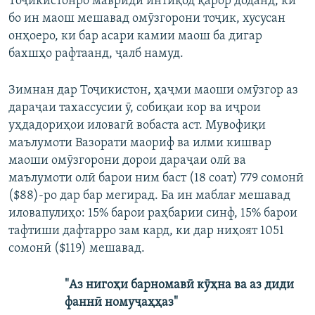
Тоҷикистонро мавриди интиқод қарор доданд, ки
бо ин маош мешавад омӯзгорони тоҷик, хусусан
онҳоеро, ки бар асари камии маош ба дигар
бахшҳо рафтаанд, ҷалб намуд.
Зимнан дар Тоҷикистон, ҳаҷми маоши омӯзгор аз
дараҷаи тахассусии ӯ, собиқаи кор ва иҷрои
уҳдадориҳои иловагӣ вобаста аст. Мувофиқи
маълумоти Вазорати маориф ва илми кишвар
маоши омӯзгорони дорои дараҷаи олӣ ва
маълумоти олӣ барои ним баст (18 соат) 779 сомонӣ
($88)-ро дар бар мегирад. Ба ин маблағ мешавад
иловапулиҳо: 15% барои раҳбарии синф, 15% барои
тафтиши дафтарро зам кард, ки дар ниҳоят 1051
сомонӣ ($119) мешавад.
"Аз нигоҳи барномавӣ кӯҳна ва аз диди
фаннӣ номуҷаҳҳаз"