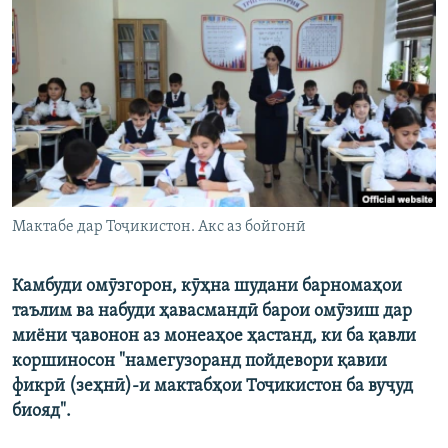
ГУЗОРИШҲОИ РАДИОӢ
Русский
ПАЙГИРӢ КУНЕД
Ҳамаи сомонаҳои RFE/RL
Мактабе дар Тоҷикистон. Акс аз бойгонӣ
Камбуди омӯзгорон, кӯҳна шудани барномаҳои
таълим ва набуди ҳавасмандӣ барои омӯзиш дар
миёни ҷавонон аз монеаҳое ҳастанд, ки ба қавли
коршиносон "намегузоранд пойдевори қавии
фикрӣ (зеҳнӣ)-и мактабҳои Тоҷикистон ба вуҷуд
биояд".