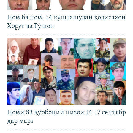
Ном ба ном. 34 кушташудаи ҳодисаҳои
Хоруғ ва Рӯшон
Номи 83 қурбонии низои 14-17 сентябр
дар марз