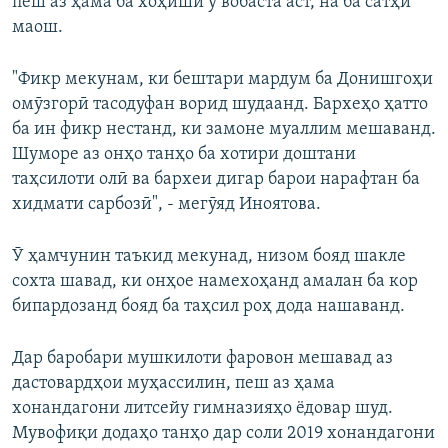
пеш аз ҳама ба хоҳиши ӯ вобаста аст, на ба сатҳи
маош.
"Фикр мекунам, ки бештари мардум ба Донишгоҳи
омӯзгорӣ тасодуфан ворид шудаанд. Бархеҳо ҳатто
ба ин фикр нестанд, ки замоне муаллим мешаванд.
Шуморе аз онҳо танҳо ба хотири доштани
таҳсилоти олӣ ва бархеи дигар барои нарафтан ба
хидмати сарбозӣ", - мегӯяд Иноятова.
Ӯ ҳамчунин таъкид мекунад, низом бояд шакле
сохта шавад, ки онҳое намехоҳанд амалан ба кор
бипардозанд бояд ба таҳсил роҳ дода нашаванд.
Дар баробари мушкилоти фаровон мешавад аз
дастовардҳои муҳассилин, пеш аз ҳама
хонандагони литсейу гимназияҳо ёдовар шуд.
Мувофиқи додаҳо танҳо дар соли 2019 хонандагони