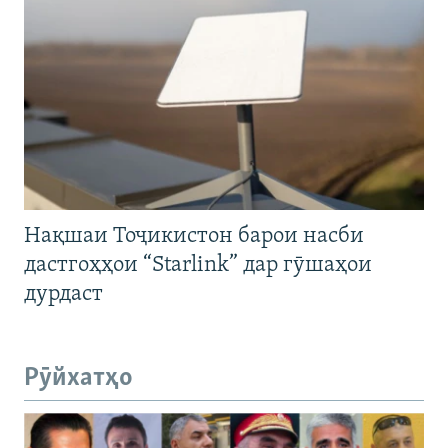
Нақшаи Тоҷикистон барои насби
дастгоҳҳои “Starlink” дар гӯшаҳои
дурдаст
Рӯйхатҳо