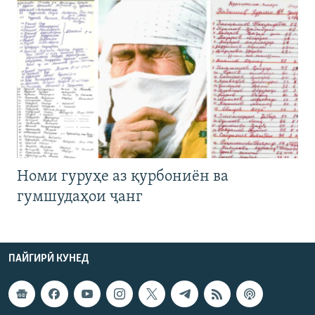
Номи гуруҳе аз қурбониён ва
гумшудаҳои ҷанг
ПАЙГИРӢ КУНЕД