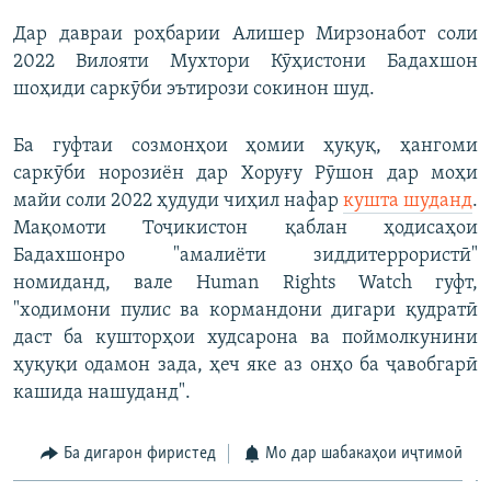
Дар давраи роҳбарии Алишер Мирзонабот соли
2022 Вилояти Мухтори Кӯҳистони Бадахшон
шоҳиди саркӯби эътирози сокинон шуд.
Ба гуфтаи созмонҳои ҳомии ҳуқуқ, ҳангоми
саркӯби норозиён дар Хоруғу Рӯшон дар моҳи
майи соли 2022 ҳудуди чиҳил нафар
кушта шуданд
.
Мақомоти Тоҷикистон қаблан ҳодисаҳои
Бадахшонро "амалиёти зиддитеррористӣ"
номиданд, вале Human Rights Watch гуфт,
"ходимони пулис ва кормандони дигари қудратӣ
даст ба кушторҳои худсарона ва поймолкунини
ҳуқуқи одамон зада, ҳеч яке аз онҳо ба ҷавобгарӣ
кашида нашуданд".
Ба дигарон фиристед
Мо дар шабакаҳои иҷтимоӣ