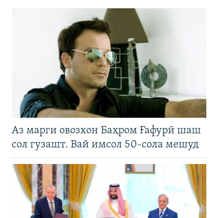
Аз марги овозхон Баҳром Ғафурӣ шаш
сол гузашт. Вай имсол 50-сола мешуд