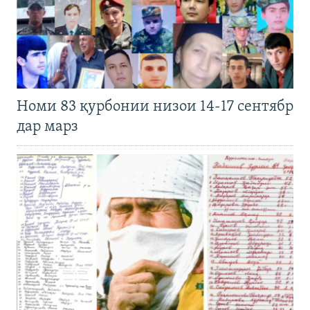
Номи 83 қурбонии низои 14-17 сентябр
дар марз