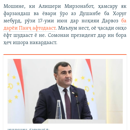
Мошине, ки Алишери Мирзонабот, ҳамсару як
фарзандаш ва ёвари ӯро аз Душанбе ба Хоруғ
мебурд, рӯзи 17-уми июн дар ноҳияи Дарвоз
ба
дарёи Панҷ афтодааст
. Маълум нест, оё ҷасади онҳо
ёфт шудааст ё не. Сомонаи президент дар ин бора
ҳеч ишора накардааст.