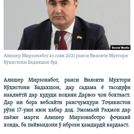
ГУЗОРИШҲОИ РАДИОӢ
Русский
ПАЙГИРӢ КУНЕД
Алишер Мирзонабот аз соли 2021 раиси Вилояти Мухтори
Кӯҳистони Бадахшон буд
Ҳамаи сомонаҳои RFE/RL
Алишер Мирзонабот, раиси Вилояти Мухтори
Кӯҳистони Бадахшон, дар садама ё тасодуфи
нақлиётӣ дар ҳудуди ноҳияи Дарвоз ҷон бохтааст.
Дар ин бора вебсайти раисҷумҳури Тоҷикистон
рӯзи 17-уми июн хабар дод. Эмомалӣ Раҳмон дар
паёме марги Алишер Мирзонаботро фоҷиавӣ
хонда, ба пайвандони ӯ ибрози ҳамдардӣ кардааст.