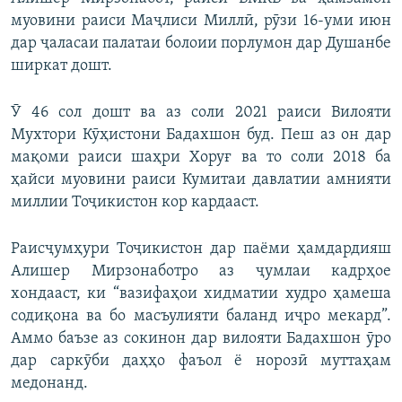
муовини раиси Маҷлиси Миллӣ, рӯзи 16-уми июн
дар ҷаласаи палатаи болоии порлумон дар Душанбе
ширкат дошт.
Ӯ 46 сол дошт ва аз соли 2021 раиси Вилояти
Мухтори Кӯҳистони Бадахшон буд. Пеш аз он дар
мақоми раиси шаҳри Хоруғ ва то соли 2018 ба
ҳайси муовини раиси Кумитаи давлатии амнияти
миллии Тоҷикистон кор кардааст.
Раисҷумҳури Тоҷикистон дар паёми ҳамдардияш
Алишер Мирзонаботро аз ҷумлаи кадрҳое
хондааст, ки “вазифаҳои хидматии худро ҳамеша
содиқона ва бо масъулияти баланд иҷро мекард”.
Аммо баъзе аз сокинон дар вилояти Бадахшон ӯро
дар саркӯби даҳҳо фаъол ё норозӣ муттаҳам
медонанд.