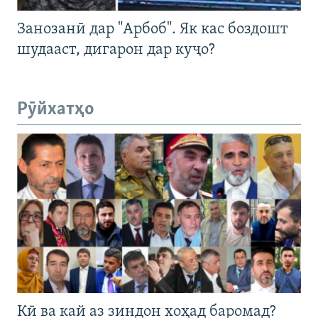
Занозанӣ дар "Арбоб". Як кас боздошт
шудааст, дигарон дар куҷо?
Рӯйхатҳо
Кӣ ва кай аз зиндон хоҳад баромад?