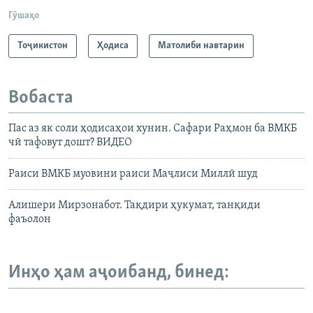
Гӯшаҳо
Тоҷикистон
Ҳодиса
Матолиби навтарин
Вобаста
Пас аз як соли ҳодисаҳои хунин. Сафари Раҳмон ба ВМКБ
чӣ тафовут дошт? ВИДЕО
Раиси ВМКБ муовини раиси Маҷлиси Миллӣ шуд
Алишери Мирзонабот. Тақдири ҳукумат, танқиди
фаъолон
Инҳо ҳам аҷоибанд, бинед: