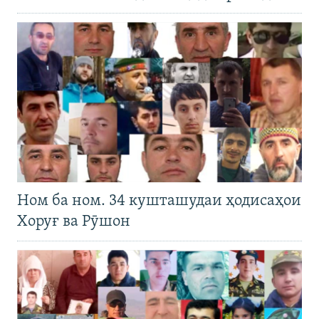
Ном ба ном. 34 кушташудаи ҳодисаҳои
Хоруғ ва Рӯшон