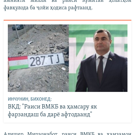
амнияти миллӣ ва раиси Кумитаи ҳолатҳои
фавқулода ба ҷойи ҳодиса рафтаанд.
ИНЧУНИН, БИХОНЕД:
ВКД: "Раиси ВМКБ ва ҳамсару як
фарзандаш ба дарё афтодаанд"
Алишер Мирзонабот, раиси ВМКБ ва ҳамзамон