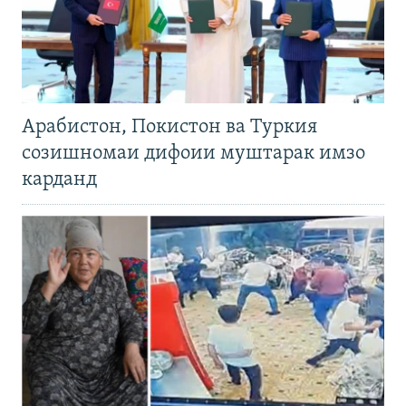
Арабистон, Покистон ва Туркия
созишномаи дифоии муштарак имзо
карданд