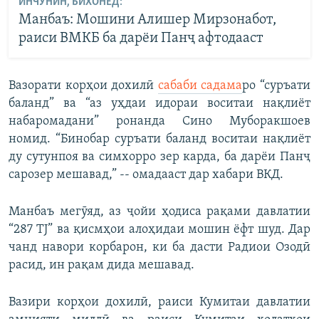
ИНЧУНИН, БИХОНЕД:
Манбаъ: Мошини Алишер Мирзонабот,
раиси ВМКБ ба дарёи Панҷ афтодааст
Вазорати корҳои дохилӣ
сабаби садама
ро “суръати
баланд” ва “аз уҳдаи идораи воситаи нақлиёт
набаромадани” ронанда Сино Муборакшоев
номид. “Бинобар суръати баланд воситаи нақлиёт
ду сутунпоя ва симхорро зер карда, ба дарёи Панҷ
сарозер мешавад,” -- омадааст дар хабари ВКД.
Манбаъ мегӯяд, аз ҷойи ҳодиса рақами давлатии
“287 TJ” ва қисмҳои алоҳидаи мошин ёфт шуд. Дар
чанд навори корбарон, ки ба дасти Радиои Озодӣ
расид, ин рақам дида мешавад.
Вазири корҳои дохилӣ, раиси Кумитаи давлатии