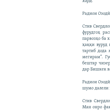
кард.
Радиои Озодӣ
Стив Свердло
фурудгоҳ ра
парвозҳо ба 
ҳаққи вуруд 
тартиб дода 
мегирам”. Г
бештар чизер
дар Бишкек в
Радиои Озодӣ
шумо далели 
Стив Свердло
Ман онро фақ