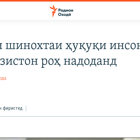
 шинохтаи ҳуқуқи инсон
зистон роҳ надоданд
ода
н фиристед