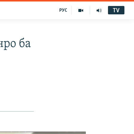
TV
РУС
ро ба