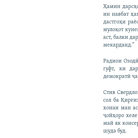
Ҳамин дарсҳо
ин навбат ҳа
дастгоҳи раё
мулоқот куне
аст, балки да
мекарданд.”
Радиои Озодӣ
гуфт, ки д
демократӣ ҷа
Стив Свердло
сол ба Қирғи
хонаи ман ас
ҷойҳоро хеле
май як консе
шуда буд.