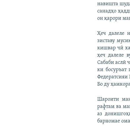
навишта шуда
санадҳо ҳадд
он қарори ман
Ҳеч далеле 
зиставу муси
кишвар чӣ ха
ҳеч далеле 
Сабаби аслӣ ч
ки босуръат 
Федератсияи 
Бо ду ҳамкор
Шароити ман
рафтам ва ма
аз донишгоҳ
барномае ома