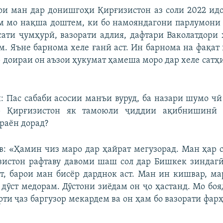
и ман дар донишгоҳи Қирғизистон аз соли 2022 ид
м мо нақша доштем, ки бо намояндагони парлумони
сати ҷумҳурӣ, вазорати адлия, дафтари Ваколатдори
м. Яъне барнома хеле ғанӣ аст. Ин барнома на фақа
р доираи он аъзои ҳукумат ҳамеша моро дар хеле сатҳ
: Пас сабаби асосии манъи вуруд, ба назари шумо чӣ
ар Қирғизистон як тамоюли ҷиддии ақибнишинӣ 
раён дорад?
в: «Ҳамин чиз маро дар ҳайрат мегузорад. Ман ҳар с
зистон рафтаву давоми шаш сол дар Бишкек зиндаг
т, барои ман бисёр дарднок аст. Ман ин кишвар, м
 дӯст медорам. Дӯстони зиёдам он ҷо ҳастанд. Мо боя
рти ҷаз баргузор мекардем ва он ҳам бо вазорати фар