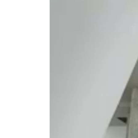
ГУЗОРИШҲОИ РАДИОӢ