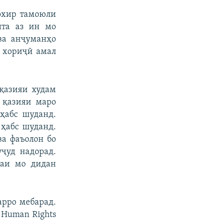
 охир тамоюли
шта аз ин мо
ва анҷуманҳо
и хориҷӣ амал
қазияи худам
 қазияи маро
ҳабс шуданд.
 ҳабс шуданд.
ва фаъолон бо
ҷуд надорад.
маи мо дидан
арро мебарад.
 Human Rights