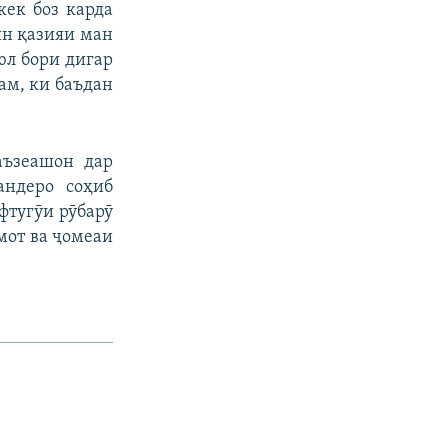
кек боз карда
ин қазияи ман
юл бори дигар
ам, ки баъдан
аъзеашон дар
андеро соҳиб
фтугӯи рӯбарӯ
мот ва ҷомеаи