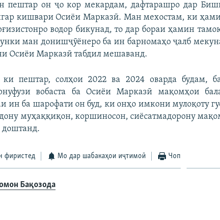
н пештар он ҷо кор мекардам, дафтарашро дар Биш
дигар кишвари Осиёи Марказӣ. Ман мехостам, ки ҳам
ғизистонро водор бикунад, то дар бораи ҳамин тамо
унки ман донишҷӯёнеро ба ин барномаҳо ҷалб мекун
ни Осиёи Марказӣ табдил мешаванд.
 ки пештар, солҳои 2022 ва 2024 оварда будам, б
онуфузи вобаста ба Осиёи Марказӣ мақомҳои бал
и ин ба шарофати он буд, ки онҳо имкони мулоқоту гу
ону муҳаққиқон, коршиносон, сиёсатмадорону мақо
 доштанд.
н фиристед
Мо дар шабакаҳои иҷтимоӣ
Чоп
омон Бақозода