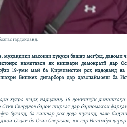
бозпас гардонданд.
в, муҳаққиқи масоили ҳуқуқи башар мегӯяд, давоми ч
зстонро наметавон як кишвари демократӣ дар О
рӯзи 19-уми май ба Қирғизистон роҳ надоданд ва 
 шаҳри Бишкек дигарбора дар ҳавопаймояш ба Ист
ори худро шарҳ надоданд. 16 донишҷӯи донишгоҳи
о Стив Свердлов барои ширкат дар барномаҳои фарҳ
фта буданд, ба кишвар роҳ дода шуданд, вале биду
диои Озодӣ бо Стив Свердлов, ки дар Истамбул қарор 