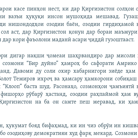
арои касе пинҳон нест, ки дар Қирғизистон солҳои
ни вазъи ҳуқуқи инсон мушоҳида мешавад. Гуза
ди нишондодҳои озодии баён, озодии гирдиҳамоӣ 
сол аст, дар Қирғизистон қонун дар бораи маъмур
н дар кори фаъолони маданӣ асари ҷиддӣ гузоштааст.
ори дигар нақши ҷомеаи шаҳрвандиро дар мисоли 
е созмони “Бир дуйно” ҳамроҳ бо сафорати Амрико
данд. Давоми ду соли охир хабарнигори зиёде ҳам 
олот Темиров ихроҷ ва ҳамсару ҳамкорони собиқаш
 “Клооп” баста шуд. Расонаҳо, созмонҳои ҷамъиятӣ 
 фишорҳо рӯбарӯ ҳастанд, озодии раҳпаймоӣ ҳам ву
Қирғизистон на ба он самте пеш меравад, ки ҳа
н, ҳукумат бояд бифаҳмад, ки ин чиз обрӯи ин кишв
бо озодиҳову демократияи худ фарқ мекард. Созмони