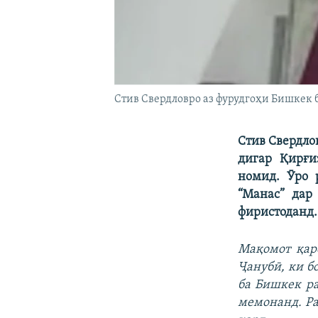
Стив Свердловро аз фурудгоҳи Бишкек 
Стив Свердло
дигар Қирғи
номид. Ӯро 
“Манас” дар
фиристоданд.
Мақомот қар
Ҷанубӣ, ки б
ба Бишкек ра
мемонанд. Ра