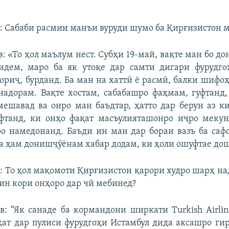
: Сабаби расмии манъи вуруди шумо ба Қирғизистон 
в: «То ҳол маълум нест. Субҳи 19-май, вақте ман бо д
сидем, маро ба як утоқе дар самти дигари фурудго
хориҷ, бурданд. Ба ман на хаттӣ ё расмӣ, балки шифоҳ
надорам. Вақте хостам, сабабашро фаҳмам, гуфтанд,
мешавад ва онро ман баъдтар, ҳатто дар берун аз к
уфтанд, ки онҳо фақат масъулияташонро иҷро мекун
о намедонанд. Баъди ин ман дар бораи вазъ ба са
а ҳам донишҷӯёнам хабар додам, ки ҳоли ошуфтае до
: То ҳол мақомоти Қирғизистон қарори худро шарҳ на
ин кори онҳоро дар чӣ мебинед?
в: “Як санаде ба кормандони ширкати Turkish Airlin
ат дар пулиси фурудгоҳи Истамбул дида аксашро ги