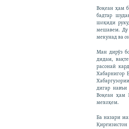
Воқеан ҳам б
бадтар шуда
шоҳиди руку
мешавем. Ду 
мекунад ва о
Ман дирӯз б
дидам, вақт
расонаӣ кар
Хабарнигор Б
Хабаргузории
дигар навъи
Воқеан ҳам 
мехоҳем.
Ба назари ма
Қирғизистон 