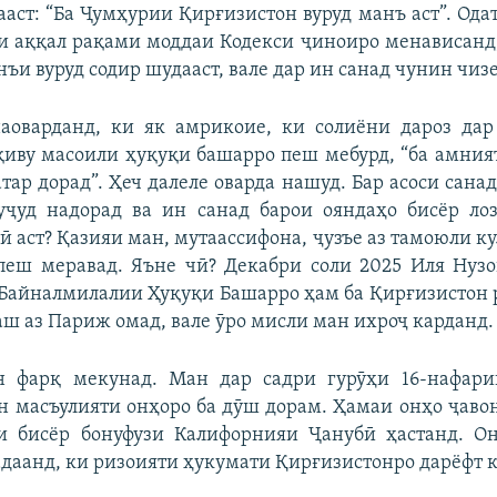
аст: “Ба Ҷумҳурии Қирғизистон вуруд манъ аст”. Ода
и аққал рақами моддаи Кодекси ҷиноиро менависанд,
ъи вуруд содир шудааст, вале дар ин санад чунин чизе
наоварданд, ки як амрикоие, ки солиёни дароз дар
қиву масоили ҳуқуқи башарро пеш мебурд, “ба амни
тар дорад”. Ҳеч далеле оварда нашуд. Бар асоси санад
вуҷуд надорад ва ин санад барои ояндаҳо бисёр ло
ӣ аст? Қазияи ман, мутаассифона, ҷузъе аз тамоюли ку
пеш меравад. Яъне чӣ? Декабри соли 2025 Иля Нуз
Байналмилалии Ҳуқуқи Башарро ҳам ба Қирғизистон 
аш аз Париж омад, вале ӯро мисли ман ихроҷ карданд.
 фарқ мекунад. Ман дар садри гурӯҳи 16-нафар
н масъулияти онҳоро ба дӯш дорам. Ҳамаи онҳо ҷав
и бисёр бонуфузи Калифорнияи Ҷанубӣ ҳастанд. Он
даанд, ки ризоияти ҳукумати Қирғизистонро дарёфт к