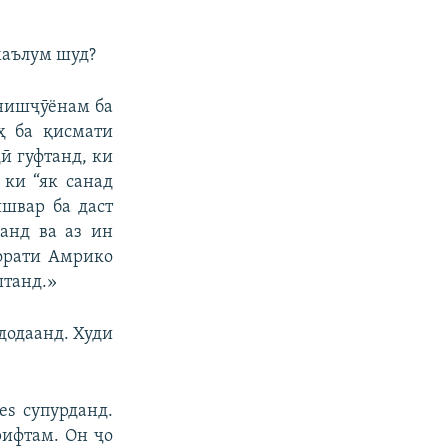
маълум шуд?
онишҷӯёнам ба
ҳ ба қисмати
ӣ гуфтанд, ки
 ки “як санад
ишвар ба даст
анд ва аз ин
форати Амрико
штанд.»
додаанд. Худи
es супурданд.
рифтам. Он ҷо