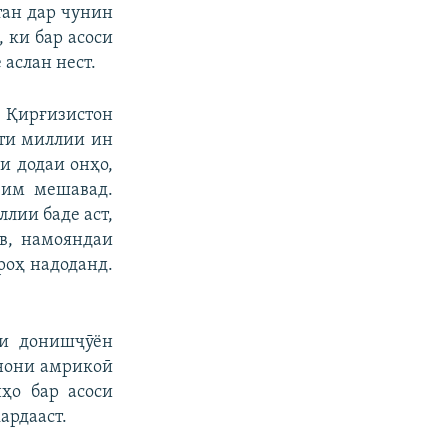
тан дар чунин
 ки бар асоси
 аслан нест.
 Қирғизистон
яти миллии ин
и додаи онҳо,
зим мешавад.
ллии баде аст,
ов, намояндаи
роҳ надоданд.
ии донишҷӯён
онони амрикоӣ
ҳо бар асоси
ардааст.