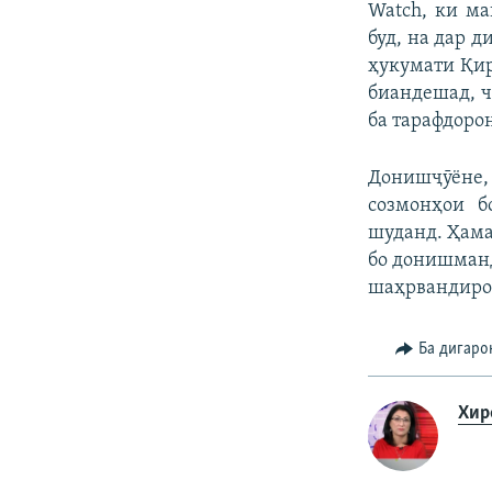
Watch, ки ма
буд, на дар 
ҳукумати Қир
биандешад, ч
ба тарафдоро
Донишҷӯёне,
созмонҳои б
шуданд. Ҳама
бо донишманд
шаҳрвандиро
Ба дигаро
Хир