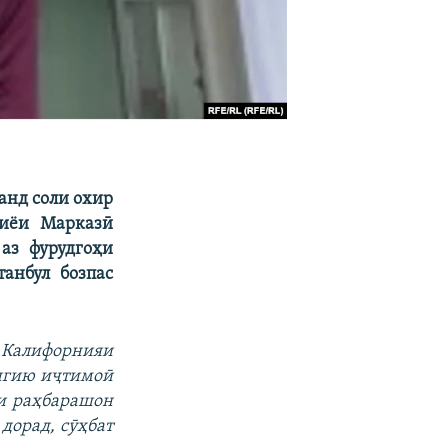
анд соли охир
сиёи Марказӣ
аз фурудгоҳи
анбул бозпас
 Калифорнияи
ангию иҷтимоӣ
ни раҳбарашон
дорад, сӯҳбат