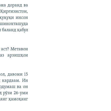
ома доранд ва
 Қирғизистон,
 ҳуқуқи инсон
т шинохташуда
и баланд қабул
 аст? Метавон
аз арзишҳои
ол, давоми 15
ӣ кардаам. Ин
ардумаш ва он
д рӯзи 26-уми
ҳанг ҳамоҳанг