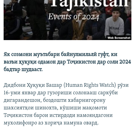
ГУЗОРИШҲОИ РАДИОӢ
Русский
ПАЙГИРӢ КУНЕД
Як созмони муътабари байнулмилалӣ гуфт, ки
вазъи ҳуқуқи одамон дар Тоҷикистон дар соли 2024
Ҳамаи сомонаҳои RFE/RL
бадтар шудааст.
Дидбони Ҳуқуқи Башар (Human Rights Watch) рӯзи
16-уми январ дар гузориши солонааш саркӯби
дигарандешон, боздошти хабарнигорону
шахсиятҳои шинохта, кӯшиши мақомоти
Тоҷикистон барои истирдоди намояндагони
мухолифонро аз хориҷа намуна овард.