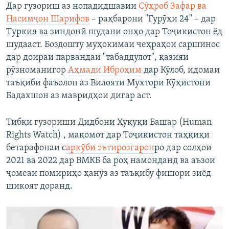
Дар гузориш аз нопадидшавии
Сӯҳроб Зафар ва
Насимҷон Шарифов
– раҳбарони "Гурӯҳи 24" – дар
Туркия ва зиндонӣ шудани онҳо дар Тоҷикистон ёд
шудааст. Боздошту муҳокимаи чеҳраҳои саршинос
дар доираи парвандаи "табаддулот", қазияи
рӯзноманигор
Аҳмади Иброҳим
дар Кӯлоб, идомаи
таъқиби фаъолон аз Вилояти Мухтори Кӯҳистони
Бадахшон аз мавридҳои дигар аст.
Тибқи гузориши Дидбони Ҳуқуқи Башар (Human
Rights Watch) , мақомот дар Тоҷикистон таҳқиқи
бетарафонаи с
аркӯби эътирозгарон
ро дар солҳои
2021 ва 2022 дар ВМКБ ба роҳ намонданд ва аъзои
ҷомеаи помириҳо ҳанӯз аз таъқибу фишори зиёд
шикоят доранд.