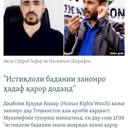
Акси Сӯҳроб Зафар ва Насимҷон Шарифов
"Истиқлоли бадании занонро
ҳадаф қарор доданд"
Дидбони Ҳуқуқи Башар (Human Rights Watch) вазъи
занонро дар Тоҷикистон ҳам арзёбӣ кардааст.
Муаллифони гузориш навиштанд, ки дар соли 2024
"истиқлоли бадании занон мавриди ҳамла қарор