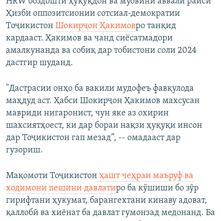
HRW боздошти ҳуқуқдон ва муовини аввали раиси
Ҳизби оппозитсионии сотсиал-демократии
Тоҷикистон
Шокирҷон Ҳакимов
ро танқид
кардааст. Ҳакимов ва чанд сиёсатмадори
амалкунанда ва собиқ дар тобистони соли 2024
дастгир шуданд.
"Дастрасии онҳо ба вакили мудофеъ фавқулода
маҳдуд аст. Ҳабси Шокирҷон Ҳакимов махсусан
мавриди нигаронист, чун яке аз охирин
шахсиятҳоест, ки дар бораи нақзи ҳуқуқи инсон
дар Тоҷикистон гап мезад”, -- омадааст дар
гузориш.
Мақомоти Тоҷикистон
ҳашт чеҳраи маъруф ва
ходимони пешини давлати
ро ба кӯшиши бо зӯр
гирифтани ҳукумат, барангехтани кинаву адоват,
қаллобӣ ва хиёнат ба давлат гумонзад медонанд. Ба