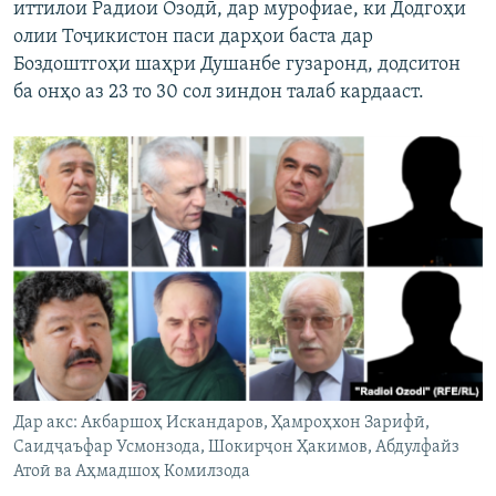
иттилои Радиои Озодӣ, дар мурофиае, ки Додгоҳи
олии Тоҷикистон паси дарҳои баста дар
Боздоштгоҳи шаҳри Душанбе гузаронд, додситон
ба онҳо аз 23 то 30 сол зиндон талаб кардааст.
Дар акс: Акбаршоҳ Искандаров, Ҳамроҳхон Зарифӣ,
Саидҷаъфар Усмонзода, Шокирҷон Ҳакимов, Абдулфайз
Атоӣ ва Аҳмадшоҳ Комилзода