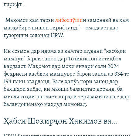
гирифт".
"Мақомот ҳам тарзи
либоспӯши
и замонавӣ ва ҳам
мазҳабиро нишон гирифтанд," – омадааст дар
гузориши солонаи HRW.
Ин созмон дар идома аз камтар шудани "касбҳои
мамнуъ" барои занон дар Тоҷикистон истиқбол
кардааст. Мақомот дар моҳи январи соли 2024
феҳристи касбҳои мамнуъро барои занон аз 334 то
194 поин оварданд. Вале ҳанӯз кори занон дар
бахшҳои зиёде, ки маоши баландтар доранд, ба
мисли соҳаи нақлиёт, корҳои зеризаминӣ ва ё дар
баландошёнаҳо маҳдуд мемонад.
Ҳабси Шокирҷон Ҳакимов ва…