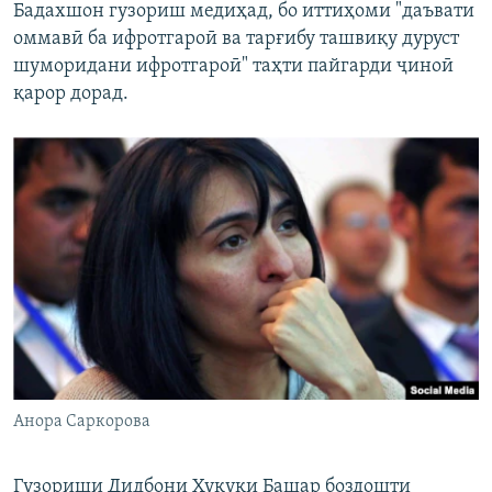
Бадахшон гузориш медиҳад, бо иттиҳоми "даъвати
оммавӣ ба ифротгароӣ ва тарғибу ташвиқу дуруст
шуморидани ифротгароӣ" таҳти пайгарди ҷиноӣ
қарор дорад.
Анора Саркорова
Гузориши Дидбони Ҳуқуқи Башар боздошти