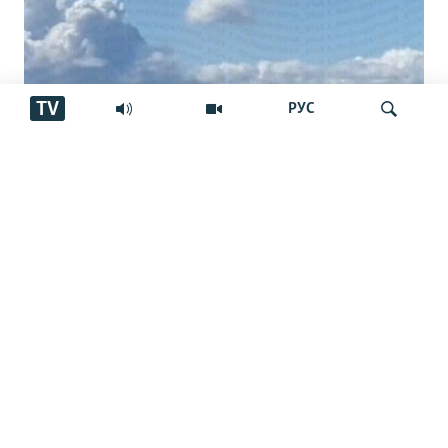
TV
РУС
13 кушта ва даҳҳо захмӣ дар
Ҷустуҷӯ
Нижнекамск. Тоҷикон ҳам ҳастанд