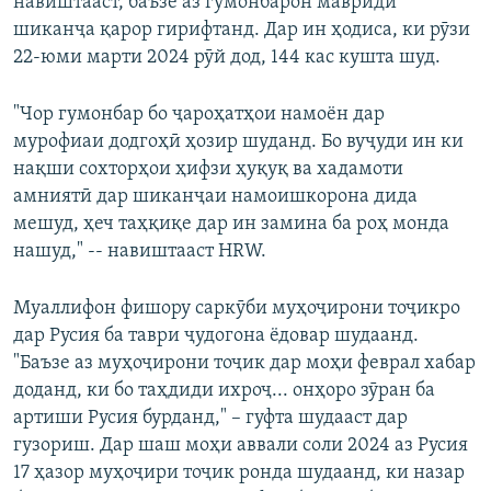
навиштааст, баъзе аз гумонбарон мавриди
шиканҷа қарор гирифтанд. Дар ин ҳодиса, ки рӯзи
22-юми марти 2024 рӯй дод, 144 кас кушта шуд.
"Чор гумонбар бо ҷароҳатҳои намоён дар
мурофиаи додгоҳӣ ҳозир шуданд. Бо вуҷуди ин ки
нақши сохторҳои ҳифзи ҳуқуқ ва хадамоти
амниятӣ дар шиканҷаи намоишкорона дида
мешуд, ҳеч таҳқиқе дар ин замина ба роҳ монда
нашуд," -- навиштааст HRW.
Муаллифон фишору саркӯби муҳоҷирони тоҷикро
дар Русия ба таври ҷудогона ёдовар шудаанд.
"Баъзе аз муҳоҷирони тоҷик дар моҳи феврал хабар
доданд, ки бо таҳдиди ихроҷ... онҳоро зӯран ба
артиши Русия бурданд," – гуфта шудааст дар
гузориш. Дар шаш моҳи аввали соли 2024 аз Русия
17 ҳазор муҳоҷири тоҷик ронда шудаанд, ки назар