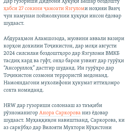
Дар гузориши Дидбони Ҳуқуқи Башар боздошту
ҳабси 27 сокини ҷамоати Язгулом
и ноҳияи Ванҷ
чун намунаи поймолкунии ҳуқуқи инсон ёдовар
шудааст.
Абдураҳмон Аламшозода, муовини аввали вазири
корҳои дохилии Тоҷикистон, дар моҳи августи
2024 силсилаи боздоштҳоро дар Язгуломи ВМКБ
тасдиқ кард ва гуфт, онҳо барои узвият дар гурӯҳи
“Ансоруллоҳ” дастгир шуданд. Ин гурӯҳро дар
Тоҷикистон созмони террористӣ медонанд.
Намояндагони мухолифони ҳукумат иттиҳомро
сохта номиданд.
HRW дар гузориши солонааш аз таъқиби
рӯзноманигор
Анора Саркорова
низ ёдовар
шудааст. Муҳаққиқон навиштаанд, Саркорова, ки
аз саркӯбҳо дар Вилояти Мухтори Кӯҳистони