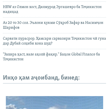
HRW аз Олмон хост, Дилмурод Эргашевро ба Тоҷикистон
надиҳад
Аз 20 то 30 сол. Эълони ҳукми Сӯҳроб Зафар ва Насимҷон
Шарифов
Сарвати пурасрор. Ҳамсари сарвазири Тоҷикистон чӣ гуна
дар Дубай соҳиби хона шуд?
"Захира ҳаст, вале аҳолӣ фақир." Баҳои Global Finance ба
Тоҷикистон
Инҳо ҳам аҷоибанд, бинед: