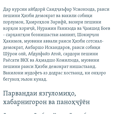
Дар курсии айбдорӣ Саидҷаъфар Усмонзода, раиси
пешини Ҳизби демократ ва вакили собиқи
порлумон, Ҳамроҳхон Зарифӣ, вазири пешини
корҳои хориҷӣ, Нурамин Ғанизода ва Ҷамшед Боев
- сарҳангҳои бознишастаи амният, Шокирҷон
Ҳакимов, муовини аввали раиси Ҳизби сотсиал-
демократ, Акбаршо Искандаров, раиси собиқи
Шӯрои олӣ, Абдулфайз Атоӣ, сардори пешини
Раёсати ВКХ ва Аҳмадшо Комилзода, муовини
пешини раиси Ҳизби демократ нишастаанд.
Вакилони мудофеъ аз додрас хостаанд, ки онҳоро
бегуноҳ эълон кунад.
Парвандаи язгуломиҳо,
хабарнигорон ва паноҳҷӯён