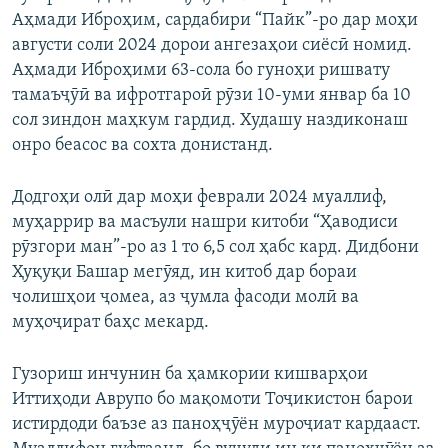
Аҳмади Иброҳим, сардабири “Пайк”-ро дар моҳи
августи соли 2024 дорои ангезаҳои сиёсӣ номид.
Аҳмади Иброҳими 63-сола бо гуноҳи ришвату
тамаъҷӯӣ ва ифротгароӣ рӯзи 10-уми январ ба 10
сол зиндон маҳкум гардид. Худашу наздиконаш
онро беасос ва сохта донистанд.
Додгоҳи олӣ дар моҳи феврали 2024 муаллиф,
муҳаррир ва масъули нашри китоби “Ҳаводиси
рӯзгори ман”-ро аз 1 то 6,5 сол ҳабс кард. Дидбони
Ҳуқуқи Башар мегӯяд, ин китоб дар бораи
чолишҳои ҷомеа, аз ҷумла фасоди молӣ ва
муҳоҷират баҳс мекард.
Гузориш инчунин ба ҳамкории кишварҳои
Иттиҳоди Аврупо бо мақомоти Тоҷикистон барои
истирдоди баъзе аз паноҳҷӯён муроҷиат кардааст.