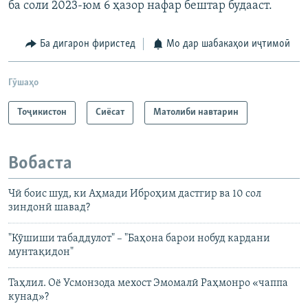
ба соли 2023-юм 6 ҳазор нафар бештар будааст.
Ба дигарон фиристед
Мо дар шабакаҳои иҷтимоӣ
Гӯшаҳо
Тоҷикистон
Сиёсат
Матолиби навтарин
Вобаста
Чӣ боис шуд, ки Аҳмади Иброҳим дастгир ва 10 сол
зиндонӣ шавад?
"Кӯшиши табаддулот" – "Баҳона барои нобуд кардани
мунтақидон"
Таҳлил. Оё Усмонзода мехост Эмомалӣ Раҳмонро «чаппа
кунад»?