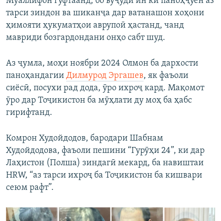
Муаллифон гуфтаанд, бо вуҷуди ин ки паноҳҷӯён аз
тарси зиндон ва шиканҷа дар ватанашон хоҳони
ҳимояти ҳукуматҳои аврупоӣ ҳастанд, чанд
мавриди бозгардондани онҳо сабт шуд.
Аз ҷумла, моҳи ноябри 2024 Олмон ба дархости
паноҳандагии
Дилмурод Эргашев
, як фаъоли
сиёсӣ, посухи рад дода, ӯро ихроҷ кард. Мақомот
ӯро дар Тоҷикистон ба мӯҳлати ду моҳ ба ҳабс
гирифтанд.
Комрон Худойдодов, бародари Шабнам
Худойдодова, фаъоли пешини “Гурӯҳи 24”, ки дар
Лаҳистон (Полша) зиндагӣ мекард, ба навиштаи
HRW, “аз тарси ихроҷ ба Тоҷикистон ба кишвари
сеюм рафт”.