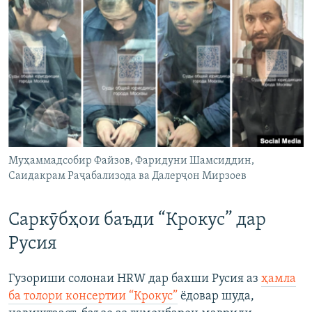
Муҳаммадсобир Файзов, Фаридуни Шамсиддин,
Саидакрам Раҷабализода ва Далерҷон Мирзоев
Саркӯбҳои баъди “Крокус” дар
Русия
Гузориши солонаи HRW дар бахши Русия аз
ҳамла
ба толори консертии “Крокус”
ёдовар шуда,