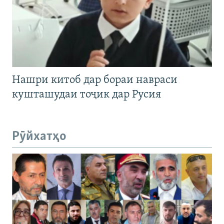
Нашри китоб дар бораи навраси
кушташудаи тоҷик дар Русия
Рӯйхатҳо