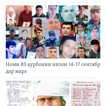
Номи 83 қурбонии низои 14-17 сентябр
дар марз