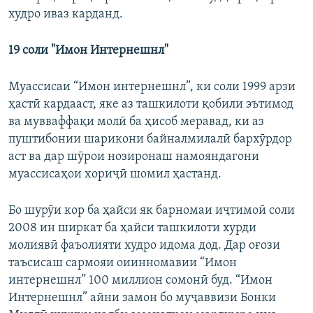
худро иваз карданд.
19 соли "Имон Интернешнл"
Муассисаи “Имон интернешнл”, ки соли 1999 арзи
ҳастӣ кардааст, яке аз ташкилоти қобили эътимод
ва мувваффақи молӣ ба ҳисоб меравад, ки аз
пуштибонии шарикони байналмилалӣ бархӯрдор
аст ва дар шӯрои нозиронаш намояндагони
муассисаҳои хориҷӣ шомил ҳастанд.
Бо шурӯи кор ба ҳайси як барномаи иҷтимоӣ соли
2008 ин ширкат ба ҳайси ташкилоти хурди
молиявӣ фаъолияти худро идома дод. Дар оғози
таъсисаш сармояи оиинномавии “Имон
интернешнл” 100 миллион сомонӣ буд. “Имон
Интернешнл” айни замон бо муҷаввизи Бонки