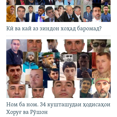
Кӣ ва кай аз зиндон хоҳад баромад?
Ном ба ном. 34 кушташудаи ҳодисаҳои
Хоруғ ва Рӯшон