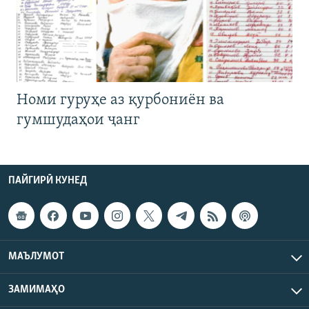
Номи гуруҳе аз қурбониён ва
гумшудаҳои ҷанг
ПАЙГИРӢ КУНЕД
МАЪЛУМОТ
ЗАМИМАҲО