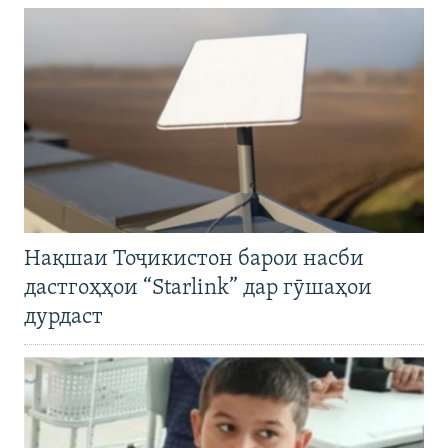
Нақшаи Тоҷикистон барои насби
дастгоҳҳои “Starlink” дар гӯшаҳои
дурдаст