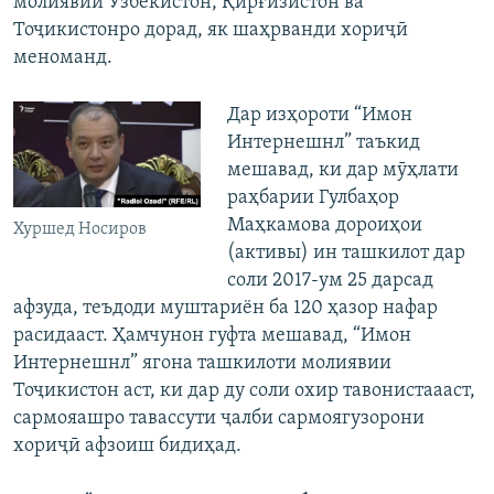
молиявии Узбекистон, Қирғизистон ва
Тоҷикистонро дорад, як шаҳрванди хориҷӣ
меноманд.
Дар изҳороти “Имон
Интернешнл” таъкид
мешавад, ки дар мӯҳлати
раҳбарии Гулбаҳор
Маҳкамова дороиҳои
Хуршед Носиров
(активы) ин ташкилот дар
соли 2017-ум 25 дарсад
афзуда, теъдоди муштариён ба 120 ҳазор нафар
расидааст. Ҳамчунон гуфта мешавад, “Имон
Интернешнл” ягона ташкилоти молиявии
Тоҷикистон аст, ки дар ду соли охир тавонистаааст,
сармояашро тавассути ҷалби сармоягузорони
хориҷӣ афзоиш бидиҳад.