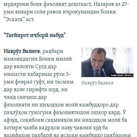
мудирони бонк фаъолият доштааст. Назаров аз 27-
уми январи соли равон иҷрокунандаи бонки
“Эсхата” аст.
"Тағйирот иҷборӣ набуд"
Наврӯз Валиев
, раҳбари
намояндагии Бонки миллӣ
дар вилояти Суғд дар
нишасти хабариаш рӯзи 5-
уми феврал гуфт, ин тасмим
Наврӯз Валиев
дар ҳоле гирифта шуд, ки
чанд санҷиш дар
фаъолияти ин ниҳодҳои молӣ камбудҳоро дар
паҳлӯҳои гуногуни фаъолияташон ошкор кард. Ӯ
афзуд, соҳибони саҳмияҳои ин ниҳодҳои молӣ ба
хотири ҷалби кадрҳои наву ҷавони худ ба
вазифаҳои раҳбарӣ ва ислоҳи камбудҳо раҳбарони