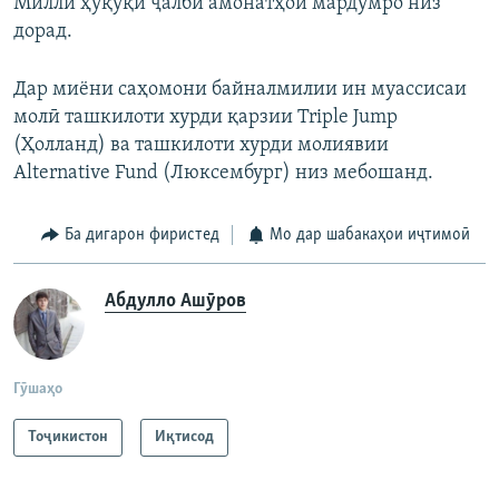
Миллӣ ҳуқуқи ҷалби амонатҳои мардумро низ
дорад.
Дар миёни саҳомони байналмилии ин муассисаи
молӣ ташкилоти хурди қарзии Triple Jump
(Ҳолланд) ва ташкилоти хурди молиявии
Alternative Fund (Люксембург) низ мебошанд.
Ба дигарон фиристед
Мо дар шабакаҳои иҷтимоӣ
Абдулло Ашӯров
Гӯшаҳо
Тоҷикистон
Иқтисод