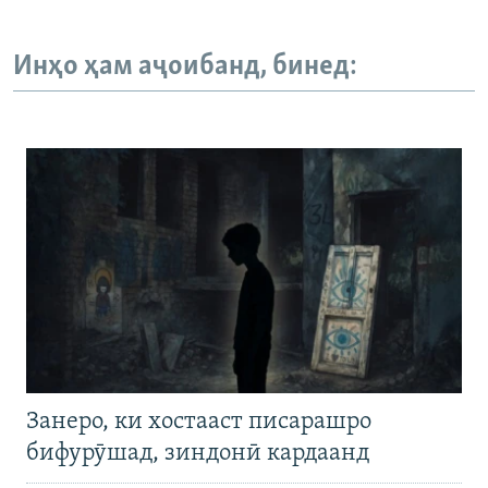
Инҳо ҳам аҷоибанд, бинед:
Занеро, ки хостааст писарашро
бифурӯшад, зиндонӣ кардаанд