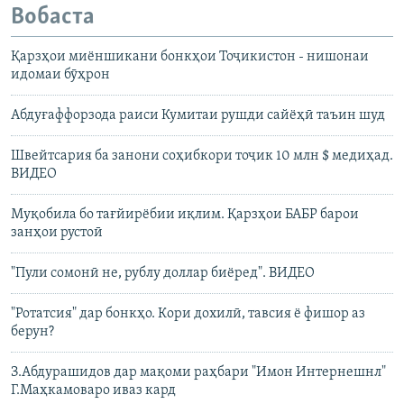
Вобаста
Қарзҳои миёншикани бонкҳои Тоҷикистон - нишонаи
идомаи бӯҳрон
Абдуғаффорзода раиси Кумитаи рушди сайёҳӣ таъин шуд
Швейтсария ба занони соҳибкори тоҷик 10 млн $ медиҳад.
ВИДЕО
Муқобила бо тағйирёбии иқлим. Қарзҳои БАБР барои
занҳои рустоӣ
"Пули сомонӣ не, рублу доллар биёред". ВИДЕО
"Ротатсия" дар бонкҳо. Кори дохилӣ, тавсия ё фишор аз
берун?
З.Абдурашидов дар мақоми раҳбари "Имон Интернешнл"
Г.Маҳкамоваро иваз кард