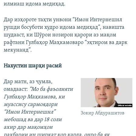
илмиаш идома медиҳад.
Дар изҳороте таҳти унвони “Имон Интернешнл
рушди босуботи худро идома медиҳад”, навишта
шудааст, ки Шӯрои нозирон қарори аз мақом
рафтани Гулбаҳор Маҳкамоваро “эҳтиром ва дарк
мекунанд”.
Нахустин шарҳи расмӣ
Дар матн, аз ҷумла,
омадааст:
“Мо ба фаъолияти
Гулбаҳор Маҳкамова, ки
муассису сармоядори
“Имон Интернешнл”
Зокир Абдурашитов
мебошад ва дар 18 соли
ахир дар мақомҳои
раҳбарии ин ширкат кор карда, онро ба як