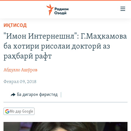
Пайвандҳои
дастрасӣ
Ҷаҳиш
ИҚТИСОД
ба
ГӮШАҲО
"Имон Интернешнл": Г.Маҳкамова
мояи
ГАПИ ОЗОД
СИЁСАТ
аслӣ
ба хотири рисолаи докторӣ аз
РӮЗГОРИ МУҲОҶИР
Ҷаҳиш
ИҚТИСОД
раҳбарӣ рафт
ба
САЛОМ, ХОҲАР
ҶОМЕА
феҳристи
Абдулло Ашӯров
ТАҲҚИҚОТ
ҚАЗИЯИ "КРОКУС"
аслӣ
Ҷаҳиш
Феврал 09, 2018
ҶАНГ ДАР УКРАИНА
ОСИЁИ МАРКАЗӢ
ба
НАЗАРИ МАРДУМ
ФАРҲАНГ
Ба дигарон фиристед
ҷустор
ЧАНДРАСОНАӢ
МЕҲМОНИ ОЗОДӢ
БЛОГИСТОН
Мо дар Google
РӮЙХАТҲО
ВАРЗИШ
ОЗОДӢ ОНЛАЙН
ВИДЕО
КИТОБҲОИ ОЗОДӢ
НИГОРИСТОН