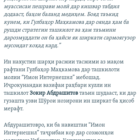
муассисаи пешрави молӣ дар кишвар табдил
додааст, баҳои баланд медиҳем. Бояд таъкид
кунем, ки Гулбаҳор Маҳкамова дар оянда ҳам ба
рушди стратегии ташкилот ва ҳам таъмини
дарозмуддати он ба ҳайси як ширкати сармоягузор
мусоидат хоҳад кард.”
Ин нахустин шарҳи расмии тасмими аз мақом
рафтани Гулбаҳор Маҳкамова дар ташкилоти
молии “Имон Интернешнл” мебошад.
Иҷрокунандаи вазифаи раҳбари кулли ин
ташкилот
Зокир Абдрашитов
таъин шудааст, ки дар
гузашта узви Шӯрои нозирони ин ширкат ба ҳисоб
мерафт.
Абдурашитовро, ки ба навиштаи “Имон
Интернешнл” таҷрибаи кор дар созмонҳои