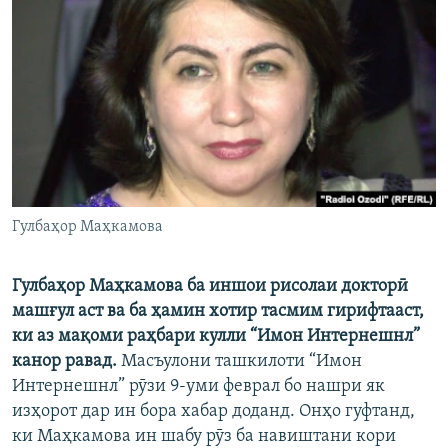
ГУЗОРИШҲОИ РАДИОӢ
Русский
ПАЙГИРӢ КУНЕД
Ҳамаи сомонаҳои RFE/RL
Гулбаҳор Маҳкамова
Гулбаҳор Маҳкамова ба иншои рисолаи докторӣ
машғул аст ва ба ҳамин хотир тасмим гирифтааст,
ки аз мақоми раҳбари кулли “Имон Интернешнл”
канор равад.
Масъулони ташкилоти “Имон
Интернешнл” рӯзи 9-уми феврал бо нашри як
изҳорот дар ин бора хабар доданд. Онҳо гуфтанд,
ки Маҳкамова ин шабу рӯз ба навиштани кори