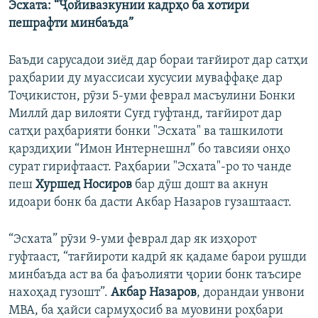
Эсхата: “Ҷойивазкунии кадрҳо ба хотири
пешрафти минбаъда”
Баъди сарусадои зиёд дар бораи тағйирот дар сатҳи
раҳбарии ду муассисаи хусусии муваффақе дар
Тоҷикистон, рӯзи 5-уми феврал масъулини Бонки
Миллӣ дар вилояти Суғд гуфтанд, тағйирот дар
сатҳи раҳбарияти бонки "Эсхата" ва ташкилоти
қарздиҳии “Имон Интернешнл” бо тавсияи онҳо
сурат гирифтааст. Раҳбарии "Эсхата"-ро то чанде
пеш
Хуршед Носиров
бар дӯш дошт ва акнун
идоари бонк ба дасти Акбар Назаров гузаштааст.
“Эсхата” рӯзи 9-уми феврал дар як изҳорот
гуфтааст, “тағйироти кадрӣ як қадаме барои рушди
минбаъда аст ва ба фаъолияти ҷории бонк таъсире
нахоҳад гузошт”.
Акбар Назаров
, дорандаи унвони
МBA, ба ҳайси сармуҳосиб ва муовини роҳбари