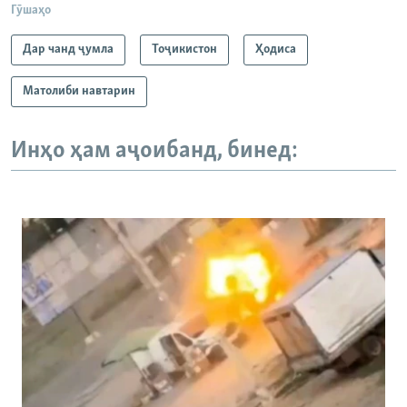
Гӯшаҳо
Дар чанд ҷумла
Тоҷикистон
Ҳодиса
Матолиби навтарин
Инҳо ҳам аҷоибанд, бинед: