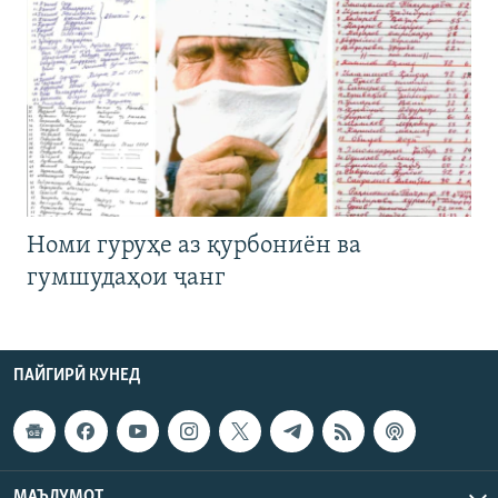
Номи гуруҳе аз қурбониён ва
гумшудаҳои ҷанг
ПАЙГИРӢ КУНЕД
МАЪЛУМОТ