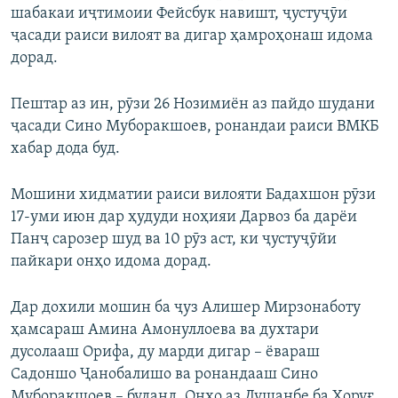
шабакаи иҷтимоии Фейсбук навишт, ҷустуҷӯи
ҷасади раиси вилоят ва дигар ҳамроҳонаш идома
дорад.
Пештар аз ин, рӯзи 26 Нозимиён аз пайдо шудани
ҷасади Сино Муборакшоев, ронандаи раиси ВМКБ
хабар дода буд.
Мошини хидматии раиси вилояти Бадахшон рӯзи
17-уми июн дар ҳудуди ноҳияи Дарвоз ба дарёи
Панҷ сарозер шуд ва 10 рӯз аст, ки ҷустуҷӯйи
пайкари онҳо идома дорад.
Дар дохили мошин ба ҷуз Алишер Мирзонаботу
ҳамсараш Амина Амонуллоева ва духтари
дусолааш Орифа, ду марди дигар – ёвараш
Садоншо Ҷанобалишо ва ронандааш Сино
Муборакшоев – буданд. Онҳо аз Душанбе ба Хоруғ