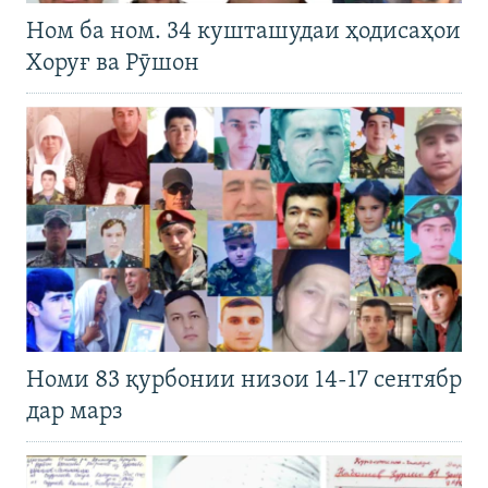
Ном ба ном. 34 кушташудаи ҳодисаҳои
Хоруғ ва Рӯшон
Номи 83 қурбонии низои 14-17 сентябр
дар марз