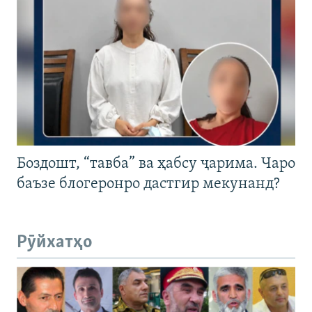
Боздошт, “тавба” ва ҳабсу ҷарима. Чаро
баъзе блогеронро дастгир мекунанд?
Рӯйхатҳо