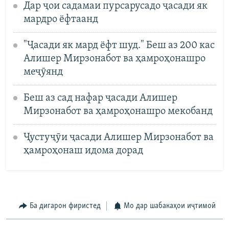
Дар ҷои садамаи пурсарусадо ҷасади як
мардро ёфтаанд
"Ҷасади як мард ёфт шуд." Беш аз 200 кас
Алишер Мирзонабот ва ҳамроҳонашро
меҷӯянд
Беш аз сад нафар ҷасади Алишер
Мирзонабот ва ҳамроҳонашро мекобанд
Ҷустуҷӯи ҷасади Алишер Мирзонабот ва
ҳамроҳонаш идома дорад
Ба дигарон фиристед
Мо дар шабакаҳои иҷтимоӣ