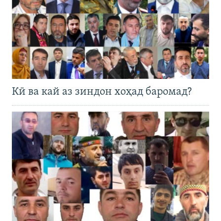
Кӣ ва кай аз зиндон хоҳад баромад?