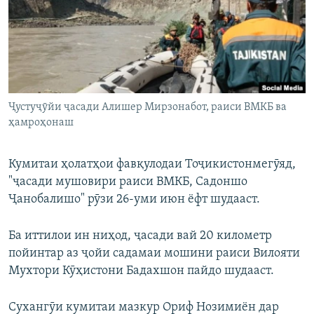
ГУЗОРИШҲОИ РАДИОӢ
Русский
ПАЙГИРӢ КУНЕД
Ҷустуҷӯйи ҷасади Алишер Мирзонабот, раиси ВМКБ ва
ҳамроҳонаш
Ҳамаи сомонаҳои RFE/RL
Кумитаи ҳолатҳои фавқулодаи Тоҷикистонмегӯяд,
"ҷасади мушовири раиси ВМКБ, Садоншо
Ҷанобалишо" рӯзи 26-уми июн ёфт шудааст.
Ба иттилои ин ниҳод, ҷасади вай 20 километр
пойинтар аз ҷойи садамаи мошини раиси Вилояти
Мухтори Кӯҳистони Бадахшон пайдо шудааст.
Сухангӯи кумитаи мазкур Ориф Нозимиён дар