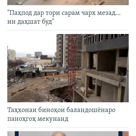
"Паҳпод дар тори сарам чарх мезад…
ин даҳшат буд"
Таҳхонаи биноҳои баландошёнаро
паноҳгоҳ мекунанд