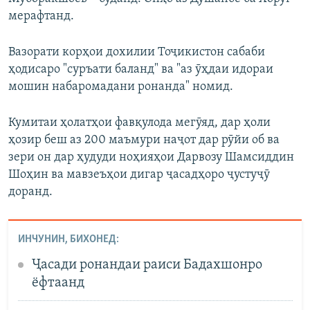
мерафтанд.
Вазорати корҳои дохилии Тоҷикистон сабаби
ҳодисаро "суръати баланд" ва "аз ӯҳдаи идораи
мошин набаромадани ронанда" номид.
Кумитаи ҳолатҳои фавқулода мегӯяд, дар ҳоли
ҳозир беш аз 200 маъмури наҷот дар рӯйи об ва
зери он дар ҳудуди ноҳияҳои Дарвозу Шамсиддин
Шоҳин ва мавзеъҳои дигар ҷасадҳоро ҷустуҷӯ
доранд.
ИНЧУНИН, БИХОНЕД:
Ҷасади ронандаи раиси Бадахшонро
ёфтаанд