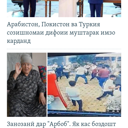
Арабистон, Покистон ва Туркия
созишномаи дифоии муштарак имзо
карданд
Занозанӣ дар "Арбоб". Як кас боздошт