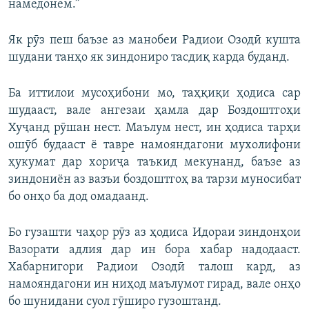
намедонем.”
Як рӯз пеш баъзе аз манобеи Радиои Озодӣ кушта
шудани танҳо як зиндониро тасдиқ карда буданд.
Ба иттилои мусоҳибони мо, таҳқиқи ҳодиса сар
шудааст, вале ангезаи ҳамла дар Боздоштгоҳи
Хуҷанд рӯшан нест. Маълум нест, ин ҳодиса тарҳи
ошӯб будааст ё тавре намояндагони мухолифони
ҳукумат дар хориҷа таъкид мекунанд, баъзе аз
зиндониён аз вазъи боздоштгоҳ ва тарзи муносибат
бо онҳо ба дод омадаанд.
Бо гузашти чаҳор рӯз аз ҳодиса Идораи зиндонҳои
Вазорати адлия дар ин бора хабар надодааст.
Хабарнигори Радиои Озодӣ талош кард, аз
намояндагони ин ниҳод маълумот гирад, вале онҳо
бо шунидани суол гӯширо гузоштанд.