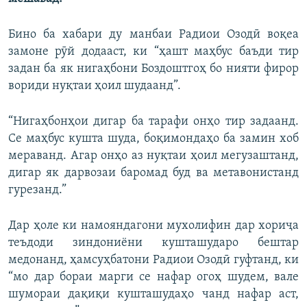
Бино ба хабари ду манбаи Радиои Озодӣ воқеа
замоне рӯй додааст, ки “ҳашт маҳбус баъди тир
задан ба як нигаҳбони Боздоштгоҳ бо нияти фирор
вориди нуқтаи ҳоил шудаанд”.
“Нигаҳбонҳои дигар ба тарафи онҳо тир задаанд.
Се маҳбус кушта шуда, боқимондаҳо ба замин хоб
мераванд. Агар онҳо аз нуқтаи ҳоил мегузаштанд,
дигар як дарвозаи баромад буд ва метавонистанд
гурезанд.”
Дар ҳоле ки намояндагони мухолифин дар хориҷа
теъдоди зиндониёни кушташударо бештар
медонанд, ҳамсуҳбатони Радиои Озодӣ гуфтанд, ки
“мо дар бораи марги се нафар огоҳ шудем, вале
шумораи дақиқи кушташудаҳо чанд нафар аст,