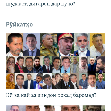
шудааст, дигарон дар куҷо?
Рӯйхатҳо
Кӣ ва кай аз зиндон хоҳад баромад?