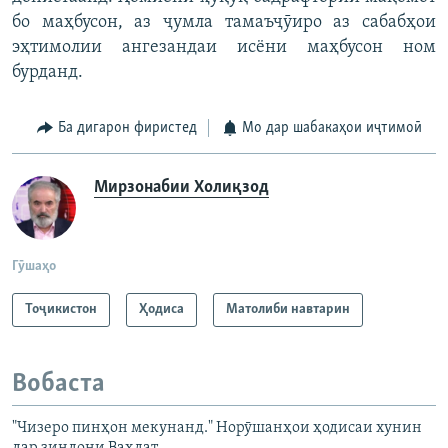
бо маҳбусон, аз ҷумла тамаъҷӯиро аз сабабҳои
эҳтимолии ангезандаи исёни маҳбусон ном
бурданд.
Ба дигарон фиристед
Мо дар шабакаҳои иҷтимоӣ
Мирзонабии Холиқзод
Гӯшаҳо
Тоҷикистон
Ҳодиса
Матолиби навтарин
Вобаста
"Чизеро пинҳон мекунанд." Норӯшанҳои ҳодисаи хунин