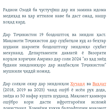
Радиои Озодӣ ба ҷустуҷӯяш дар ин замина идома
медиҳад ва ҳар иттилои наве ба даст омад, нашр
хоҳад кард.
Дар Тоҷикистон 19 боздоштгоҳ ва зиндон ҳаст.
Мақомоти Тоҷикистон дар суҳбатҳои худ аз беҳтар
шудани шароити боздоштгоҳу зиндонҳо суҳбат
мекунанд. Департаменти давлатӣ ё Вазорати
корҳои хориҷии Амрико дар соли 2024 "аз ҳад зиёд
будани зиндониҳоро дар маҳбасҳои Тоҷикистон"
мушкили ҷиддӣ номид.
Дар солҳои охир дар зиндонҳои
Хуҷанд
ва
Ваҳдат
(2018, 2019 ва 2025) чанд ошӯб ё исён рух дода,
зиёда аз 50 нафар кушта шуданд. Мақомот ҳамвора
ошӯбро кори дасти ифротгароёни исломӣ
донистаанд. Ҳомиёни ҳуқуқ бадрафтории мақомот