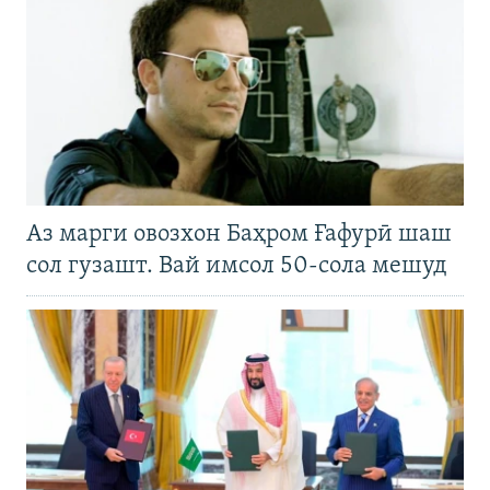
Аз марги овозхон Баҳром Ғафурӣ шаш
сол гузашт. Вай имсол 50-сола мешуд