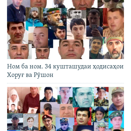
Ном ба ном. 34 кушташудаи ҳодисаҳои
Хоруғ ва Рӯшон