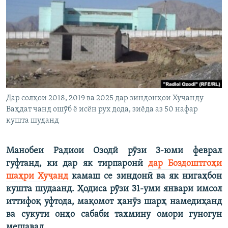
ГУЗОРИШҲОИ РАДИОӢ
Русский
ПАЙГИРӢ КУНЕД
Дар солҳои 2018, 2019 ва 2025 дар зиндонҳои Хуҷанду
Ваҳдат чанд ошӯб ё исён рух дода, зиёда аз 50 нафар
Ҳамаи сомонаҳои RFE/RL
кушта шуданд
Манобеи Радиои Озодӣ рӯзи 3-юми феврал
гуфтанд, ки дар як тирпаронӣ
дар Боздоштгоҳи
шаҳри Хуҷанд
камаш се зиндонӣ ва як нигаҳбон
кушта шудаанд. Ҳодиса рӯзи 31-уми январи имсол
иттифоқ уфтода, мақомот ҳанӯз шарҳ намедиҳанд
ва сукути онҳо сабаби тахмину омори гуногун
мешавад.