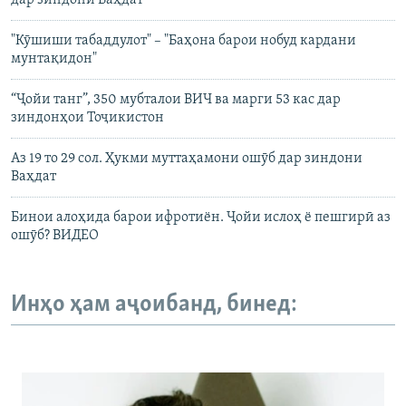
дар зиндони Ваҳдат
"Кӯшиши табаддулот" – "Баҳона барои нобуд кардани
мунтақидон"
“Ҷойи танг”, 350 мубталои ВИЧ ва марги 53 кас дар
зиндонҳои Тоҷикистон
Аз 19 то 29 сол. Ҳукми муттаҳамони ошӯб дар зиндони
Ваҳдат
Бинои алоҳида барои ифротиён. Ҷойи ислоҳ ё пешгирӣ аз
ошӯб? ВИДЕО
Инҳо ҳам аҷоибанд, бинед: