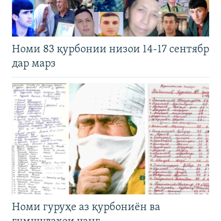
Номи 83 қурбонии низои 14-17 сентябр
дар марз
Номи гуруҳе аз қурбониён ва