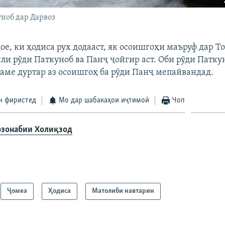
ноб дар Дарвоз
ое, ки ҳодиса рух додааст, як осоишгоҳи маъруф дар Т
или рӯди Паткуноб ва Панҷ ҷойгир аст. Оби рӯди Патк
каме дуртар аз осоишгоҳ ба рӯди Панҷ мепайвандад.
н фиристед
Мо дар шабакаҳои иҷтимоӣ
Чоп
зонабии Холиқзод
Ҷомeа
Ҳодиса
Матолиби навтарин