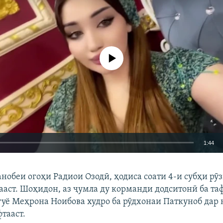
Феълан кор намекунад
1:44
EMBED
БА ДИГАРОН 
нобеи огоҳи Радиои Озодӣ, ҳодиса соати 4-и субҳи рӯ
дааст. Шоҳидон, аз ҷумла ду корманди додситонӣ ба т
 гуё Меҳрона Ноибова худро ба рӯдхонаи Паткуноб дар
тааст.