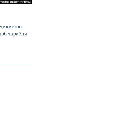
оҷикистон
уноб ҷараёни