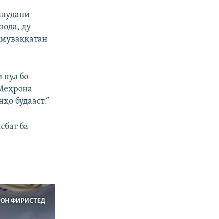
ашудани
зода, ду
 муваққатан
 кул бо
 Меҳрона
ҳо будааст.”
сбат ба
РОН ФИРИСТЕД