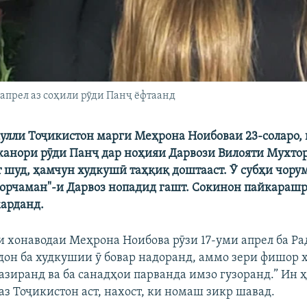
апрел аз соҳили рӯди Панҷ ёфтаанд
улли Тоҷикистон марги Меҳрона Ноибоваи 23-соларо, 
канори рӯди Панҷ дар ноҳияи Дарвози Вилояти Мухто
 шуд, ҳамчун худкушӣ таҳқиқ доштааст. Ӯ субҳи чорум
орчаман"-и Дарвоз нопадид гашт. Сокинон пайкарашр
арданд.
ни хонаводаи Меҳрона Ноибова рӯзи 17-уми апрел ба Р
ндон ба худкушии ӯ бовар надоранд, аммо зери фишор ҳ
азиранд ва ба санадҳои парванда имзо гузоранд.” Ин 
аз Тоҷикистон аст, нахост, ки номаш зикр шавад.