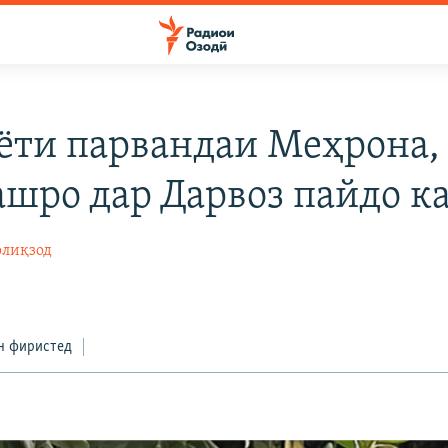
ёти парвандаи Меҳрона,
ашро дар Дарвоз пайдо к
лиқзод
н фиристед