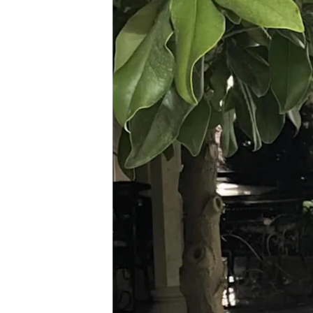
ГУЗОРИШҲОИ РАДИОӢ