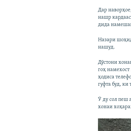
Дар наворҳое
нашр кардаас
дида намеша
Назари шоҳидо
нашуд.
Дӯстони хона
гоҳ намехост
ҳодиса телеф
гуфта буд, ки
Ӯ ду сол пеш
хонаи хоҳара