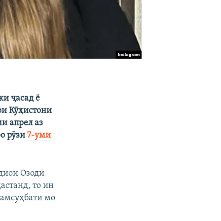
ки ҷасад ё
ри Кӯҳистони
и апрел аз
о рӯзи
7-уми
адиои Озодӣ
астанд, то ин
ҳамсуҳбати мо