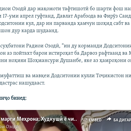
диои Озодӣ дар мақомоти тафтишотӣ бо шарти фош н
17-уми апрел гуфтанд, Давлат Арабзода ва Фирӯз Саид
дситонии кул, дар ин парванда ҳамчун шоҳид сабт ва
ашон дур карда шудаанд.
мсуҳбатони Радиои Озодӣ, “ин ду корманди Додситонии
тон аз пойтахт барои истироҳат ба Дарвоз рафтаанд ва
ини ноҳияи Шоҳмансури Душанбе, яке аз ҳамроҳони он
 муфаттиш ва мавқеи Додситонии кулли Тоҷикистон ни
дастрас нашудааст.
инҷо бинед:
Парвандаи марги Меҳрона: Худкушӣ ё чизи дигар?
EMBED
БА ДИГА
ои Озодӣ