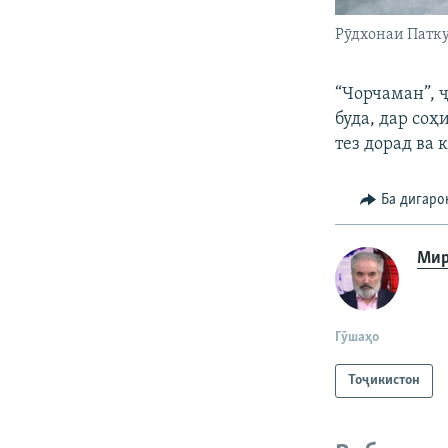
Рӯдхонаи Патку
“Чорчаман”, ҷ
буда, дар соҳ
тез дорад ва 
Ба дигаро
Мир
Гӯшаҳо
Тоҷикистон