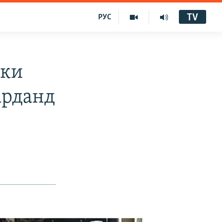
TV
РУС
 ки
арданд