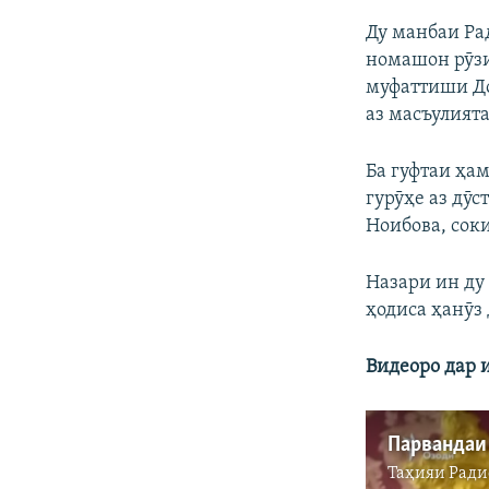
Ду манбаи Ра
номашон рӯзи 
муфаттиши До
аз масъулият
Ба гуфтаи ҳа
гурӯҳе аз дӯс
Ноибова, сок
Назари ин ду
ҳодиса ҳанӯз 
Видеоро дар 
Таҳияи
Ради