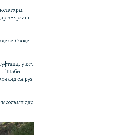
1080p
Инстагарм
 дар чеҳрааш
px
бар
Радиои Озодӣ
уфтанд, ӯ ҳеч
т. "Шаби
арчанд он рӯз
нимсолааш дар