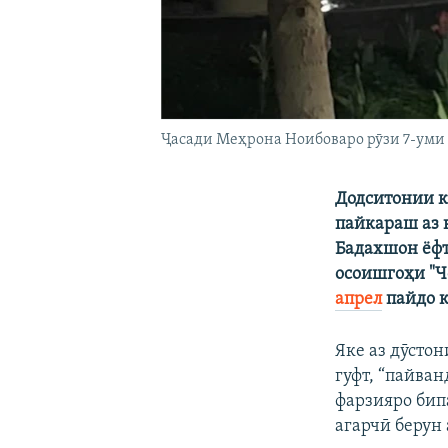
Ҷасади Меҳрона Ноибоваро рӯзи 7-уми 
Додситонии к
пайкараш аз 
Бадахшон ёфт
осоишгоҳи "Ч
апрел
пайдо к
Яке аз дӯсто
гуфт, “пайва
фарзияро бип
агарчӣ берун 