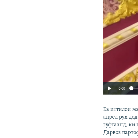
0:00
Ба иттилои ма
апрел рух до
гуфтаанд, ки
Дарвоз партоф