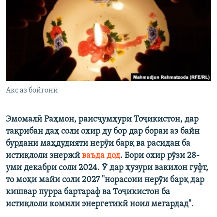
ГУЗОРИШҲОИ РАДИОӢ
Русский
ПАЙГИРӢ КУНЕД
Акс аз бойгонӣ
Ҳамаи сомонаҳои RFE/RL
Эмомалӣ Раҳмон, раисҷумҳури Тоҷикистон, дар
тақрибан даҳ соли охир ду бор дар бораи аз байн
бурдани маҳдудияти нерӯи барқ ва расидан ба
истиқлоли энержӣ
ваъда дод
. Бори охир рӯзи 28-
уми декабри соли 2024. Ӯ дар ҳузури вакилон гуфт,
то моҳи майи соли 2027 "норасоии нерӯи барқ дар
кишвар пурра бартараф ва Тоҷикистон ба
истиқлоли комили энергетикӣ ноил мегардад".