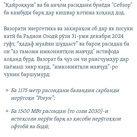
"Қайроққум" ва ба анҷом расидани бунёди "Себзор"
ба камбуди барқ дар кишвар хотима хоҳанд дод.
Вазорати энергетика ва захираҳои об дар як посухи
хатӣ ба Радиои Озодӣ рӯзи 31-уми декабри 2024
гуфт, “ҳадаф муайян шудааст” ва барои расидан ба
он “аз тамоми имкониятҳои мавҷуд" истифода
хоҳанд бурд. Вазорат ба ҷуз он чи раисҷумҳур дар
паёмаш зикр кард, “имкониятҳои мавҷуд”-ро
чунин баршумурд:
Ба 1175 метр расондани баландии сарбанди
нерӯгоҳи “Роғун”;
Ба 1500 МВт расондан (то соли 2030)-и
истеҳсоли нерӯи барқ аз ҳисоби нерӯгоҳҳои
офтобӣ ва бодӣ;