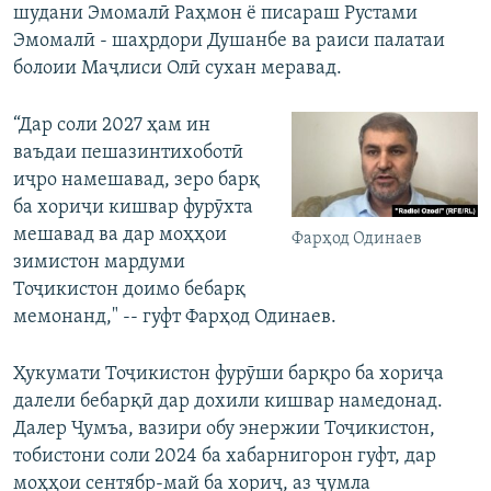
шудани Эмомалӣ Раҳмон ё писараш Рустами
Эмомалӣ - шаҳрдори Душанбе ва раиси палатаи
болоии Маҷлиси Олӣ сухан меравад.
“Дар соли 2027 ҳам ин
ваъдаи пешазинтихоботӣ
иҷро намешавад, зеро барқ
ба хориҷи кишвар фурӯхта
мешавад ва дар моҳҳои
Фарҳод Одинаев
зимистон мардуми
Тоҷикистон доимо бебарқ
мемонанд," -- гуфт Фарҳод Одинаев.
Ҳукумати Тоҷикистон фурӯши барқро ба хориҷа
далели бебарқӣ дар дохили кишвар намедонад.
Далер Ҷумъа, вазири обу энержии Тоҷикистон,
тобистони соли 2024 ба хабарнигорон гуфт, дар
моҳҳои сентябр-май ба хориҷ, аз ҷумла