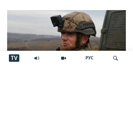
TV
РУС
"Аз ин ҷо бӯйи ҷасад меояд… Онҳоро
Ҷустуҷӯ
бояд аз ин дӯзах берун кашем"