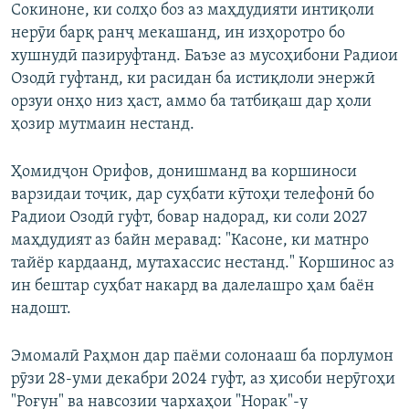
Сокиноне, ки солҳо боз аз маҳдудияти интиқоли
нерӯи барқ ранҷ мекашанд, ин изҳоротро бо
хушнудӣ пазируфтанд. Баъзе аз мусоҳибони Радиои
Озодӣ гуфтанд, ки расидан ба истиқлоли энержӣ
орзуи онҳо низ ҳаст, аммо ба татбиқаш дар ҳоли
ҳозир мутмаин нестанд.
Ҳомидҷон Орифов, донишманд ва коршиноси
варзидаи тоҷик, дар суҳбати кӯтоҳи телефонӣ бо
Радиои Озодӣ гуфт, бовар надорад, ки соли 2027
маҳдудият аз байн меравад: "Касоне, ки матнро
тайёр кардаанд, мутахассис нестанд." Коршинос аз
ин бештар суҳбат накард ва далелашро ҳам баён
надошт.
Эмомалӣ Раҳмон дар паёми солонааш ба порлумон
рӯзи 28-уми декабри 2024 гуфт, аз ҳисоби нерӯгоҳи
"Роғун" ва навсозии чархаҳои "Норак"-у