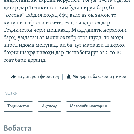
андохтани як чархаи нерӯгоҳи "Роғун" гуфта буд, ки
дигар дар Тоҷикистон камбуди нерӯи барқ ба
“афсона” табдил хоҳад ёфт, вале аз он замон то
кунун ин афсона воқеиятест, ки ҳар сол дар
Тоҷикистон ҷорӣ мешавад. Маҳдудияти норасоии
барқ, умдатан аз моҳи октябр оғоз шуда, то моҳи
апрел идома мекунад, ки ба ҷуз маркази шаҳрҳо,
боқии шаҳру навоҳӣ дар як шабонарӯз аз 5 то 10
соат барқ доранд.
Ба дигарон фиристед
Мо дар шабакаҳои иҷтимоӣ
Гӯшаҳо
Тоҷикистон
Иқтисод
Матолиби навтарин
Вобаста