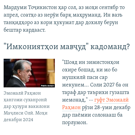
Мардуми Тоҷикистон ҳар сол, аз моҳи сентябр то
апрел, соатҳо аз нерӯи барқ маҳруманд. Ин вазъ
танқидҳоро аз кори ҳукумат дар дохилу берун
бештар кардааст.
"Имкониятҳои мавҷуд" кадоманд?
"Шояд ин зимистонҳои
охире бошад, ки мо бо
мушкилӣ паси сар
мекунем... Соли 2027 ба он
тараф дар таърихи гузашта
Эмомалӣ Раҳмон
мемонад," --
гуфт Эмомалӣ
ҳангоми суханронӣ
дар ҳузури вакилони
Раҳмон
рӯзи 28-уми декабр
Маҷлиси Олӣ. Моҳи
дар паёмии солонааш ба
декабри 2024
порлумон.