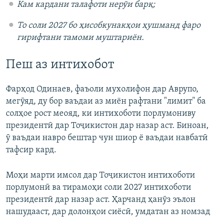
Кам кардани талафоти нерӯи барқ;
То соли 2027 бо ҳисобкунакҳои ҳушманд фаро
гирифтани тамоми муштариён.
Пеш аз интихобот
Фарҳод Одинаев, фаъоли мухолифон дар Аврупо,
мегӯяд, ду бор ваъдаи аз миён рафтани "лимит" ба
солҳое рост меояд, ки интихоботи порлумониву
президентӣ дар Тоҷикистон дар назар аст. Биноан,
ӯ ваъдаи навро бештар чун шиор ё ваъдаи навбатӣ
тафсир кард.
Моҳи марти имсол дар Тоҷикистон интихоботи
порлумонӣ ва тирамоҳи соли 2027 интихоботи
президентӣ дар назар аст. Ҳарчанд ҳанӯз эълон
нашудааст, дар долонҳои сиёсӣ, умдатан аз номзад