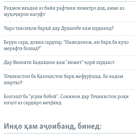
Раҳмон ваъдаи аз байн рафтани лимитро дод, аммо аз
муҳоҷирон нагуфт
Чаро таксиҳои барқӣ дар Душанбе кам шудаанд?
Берун сард, дохил сардтар. "Намедонем, ин барқ ба куҷо
мерафта бошад?"
Дар Вилояти Бадахшон ҳам "лимит" ҷорӣ шудааст
Тоҷикистон ба Қазоқистон барқ мефурӯшад. Бо кадом
шартҳо?
Бозгашт ба "усули бобоӣ". Сокинон дар Тоҷикистон роҳи
наҷот аз сардиро меҷӯянд
Инҳо ҳам аҷоибанд, бинед: