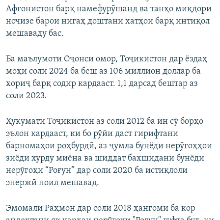
Афғонистон барқ намефурӯшанд ва танҳо миқдори
ночизе барои нигаҳ доштани хатҳои барқ интиқол
мешаваду бас.
Ба маълумоти Оҷонси омор, Тоҷикистон дар ёздаҳ
моҳи соли 2024 ба беш аз 106 миллион доллар ба
хориҷ барқ содир кардааст. 1,1 дарсад бештар аз
соли 2023.
Ҳукумати Тоҷикистон аз соли 2012 ба ин сӯ борҳо
эълон кардааст, ки бо рӯйи даст гирифтани
барномаҳои роҳбурдӣ, аз ҷумла бунёди нерӯгоҳҳои
зиёди хурду миёна ва шиддат бахшидани бунёди
нерӯгоҳи “Роғун” дар соли 2020 ба истиқлоли
энержӣ ноил мешавад.
Эмомалӣ Раҳмон дар соли 2018 ҳангоми ба кор