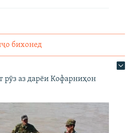
нҷо бихонед
т рӯз аз дарёи Кофарниҳон