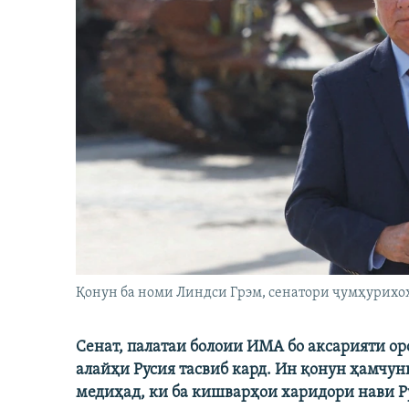
Қонун ба номи Линдси Грэм, сенатори ҷумҳурихо
Сенат, палатаи болоии ИМА бо аксарияти о
алайҳи Русия тасвиб кард. Ин қонун ҳамчун
медиҳад, ки ба кишварҳои харидори нави Ру