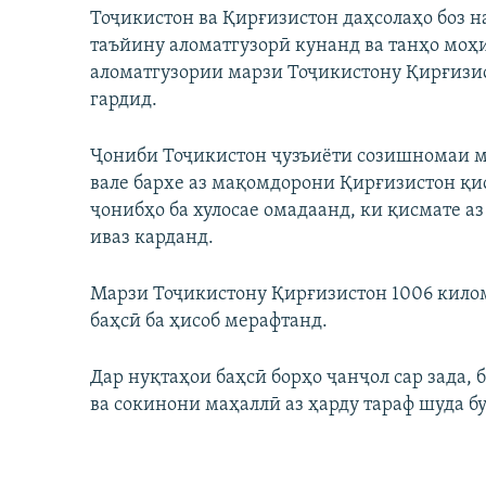
Тоҷикистон ва Қирғизистон даҳсолаҳо боз 
таъйину аломатгузорӣ кунанд ва танҳо моҳ
аломатгузории марзи Тоҷикистону Қирғизис
гардид.
Ҷониби Тоҷикистон ҷузъиёти созишномаи м
вале бархе аз мақомдорони Қирғизистон қис
ҷонибҳо ба хулосае омадаанд, ки қисмате а
иваз карданд.
Марзи Тоҷикистону Қирғизистон 1006 киломе
баҳсӣ ба ҳисоб мерафтанд.
Дар нуқтаҳои баҳсӣ борҳо ҷанҷол сар зада,
ва сокинони маҳаллӣ аз ҳарду тараф шуда бу