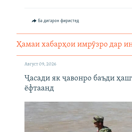
Ба дигарон фиристед
Ҳамаи хабарҳои имрӯзро дар и
Август 09, 2026
Ҷасади як ҷавонро баъди ҳаш
ёфтаанд