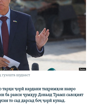
ҳ гузошта шудааст
ро тарҳи ҷорӣ кардани таҳримҳои навро
ин ба раиси ҷумҳур Доналд Трамп салоҳият
сия то сад дарсад боҷ ҷорӣ кунад.