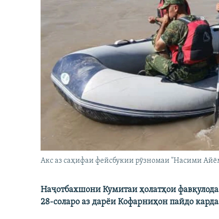
Акс аз саҳифаи фейсбукии рӯзномаи "Насими Айё
Наҷотбахшони Кумитаи ҳолатҳои фавқулода 
28-соларо аз дарёи Кофарниҳон пайдо карда