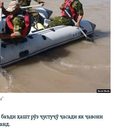
м"
баъди ҳашт рӯз ҷустуҷӯ ҷасади як ҷавони
анд.