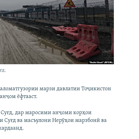
ғд.
 аломатгузории марзи давлатии Тоҷикистон
анҷом ёфтааст.
и Суғд, дар маросими анҷоми корҳои
и Суғд ва масъулони Нерӯҳои марзбонӣ ва
кардаанд.