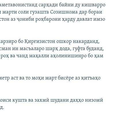
наметавонистанд сарҳади байни ду кишварро
и марти соли гузашта Созишнома дар бораи
тон аз ҷониби роҳбарони ҳарду давлат имзо
арзиро бо Қирғизистон ошкор накарданд,
ман ин масъаларо шарҳ дода, гуфта буданд,
з роҳ ва чанд маҳалли аҳолинишинро бо ҳам
тр аст ва то моҳи март бисёре аз қитъаҳо
 боиси кушта ва захмӣ шудани даҳҳо низомӣ
д.