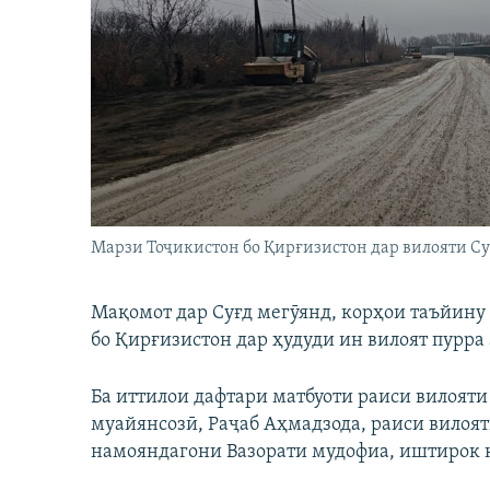
ГУЗОРИШҲОИ РАДИОӢ
Марзи Тоҷикистон бо Қирғизистон дар вилояти Су
Мақомот дар Суғд мегӯянд, корҳои таъйину
бо Қирғизистон дар ҳудуди ин вилоят пурра 
Ба иттилои дафтари матбуоти раиси вилоят
муайянсозӣ, Раҷаб Аҳмадзода, раиси вилоят
намояндагони Вазорати мудофиа, иштирок 