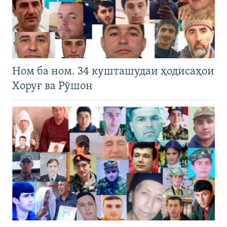
Ном ба ном. 34 кушташудаи ҳодисаҳои
Хоруғ ва Рӯшон