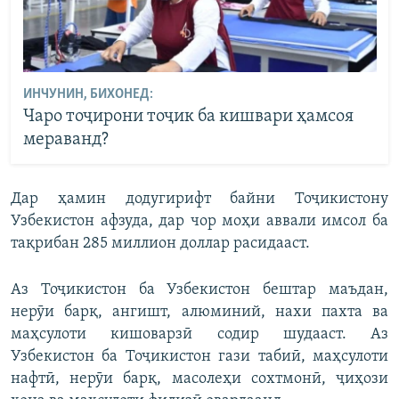
ИНЧУНИН, БИХОНЕД:
Чаро тоҷирони тоҷик ба кишвари ҳамсоя
мераванд?
Дар ҳамин додугирифт байни Тоҷикистону
Узбекистон афзуда, дар чор моҳи аввали имсол ба
тақрибан 285 миллион доллар расидааст.
Аз Тоҷикистон ба Узбекистон бештар маъдан,
нерӯи барқ, ангишт, алюминий, нахи пахта ва
маҳсулоти кишоварзӣ содир шудааст. Аз
Узбекистон ба Тоҷикистон гази табиӣ, маҳсулоти
нафтӣ, нерӯи барқ, масолеҳи сохтмонӣ, ҷиҳози