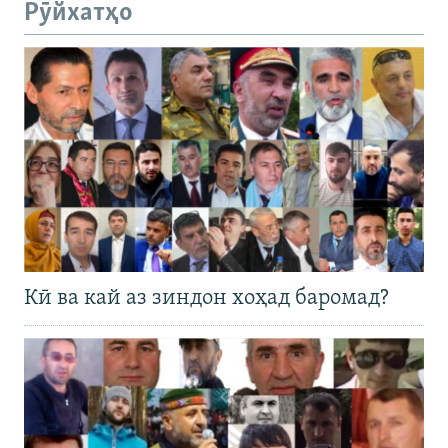
Рӯйхатҳо
Кӣ ва кай аз зиндон хоҳад баромад?