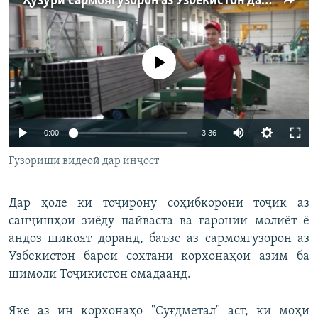
Ҳузури сармоягузорон аз Узбекистон дар Суғд афзудааст
ГУЗОРИШҲОИ РАДИОӢ
Русский
Феълан кор намекунад
ПАЙГИРӢ КУНЕД
Auto
0:00
3:36
240p
Ҳамаи сомонаҳои RFE/RL
Гузориши видеоӣ дар инҷост
360p
Дар ҳоле ки тоҷирону соҳибкорони тоҷик аз
480p
Auto
240p
360p
480p
санҷишҳои зиёду пайваста ва гаронии молиёт ё
720p
андоз шикоят доранд, баъзе аз сармоягузорон аз
720p
1080p
1080p
Узбекистон барои сохтани корхонаҳои азим ба
шимоли Тоҷикистон омадаанд.
Яке аз ин корхонаҳо "Суғдметал" аст, ки моҳи