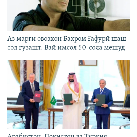
Аз марги овозхон Баҳром Ғафурӣ шаш
сол гузашт. Вай имсол 50-сола мешуд
Арабистон, Покистон ва Туркия