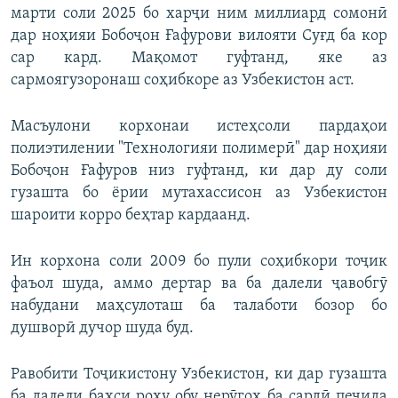
марти соли 2025 бо харҷи ним миллиард сомонӣ
дар ноҳияи Бобоҷон Ғафурови вилояти Суғд ба кор
сар кард. Мақомот гуфтанд, яке аз
сармоягузоронаш соҳибкоре аз Узбекистон аст.
Масъулони корхонаи истеҳсоли пардаҳои
полиэтилении "Технологияи полимерӣ" дар ноҳияи
Бобоҷон Ғафуров низ гуфтанд, ки дар ду соли
гузашта бо ёрии мутахассисон аз Узбекистон
шароити корро беҳтар кардаанд.
Ин корхона соли 2009 бо пули соҳибкори тоҷик
фаъол шуда, аммо дертар ва ба далели ҷавобгӯ
набудани маҳсулоташ ба талаботи бозор бо
душворӣ дучор шуда буд.
Равобити Тоҷикистону Узбекистон, ки дар гузашта
ба далели баҳси роҳу обу нерӯгоҳ ба сардӣ печида