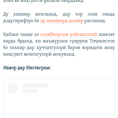
хона ва маҳсулоти филизӣ овардаанд.
Ду кишвар мехоҳанд, дар чор соли оянда
додугирифтро ба
ду миллиард доллар
расонанд.
Қаблан чанде аз
соҳибкорони узбекистонӣ
шикоят
карда буданд, ки маъмурони гумруки Тоҷикистон
бо таъхир дар ҳуҷҷатгузорӣ барои воридоти молу
маҳсулот монеагузорӣ мекунанд.
Навор дар Инстаграм: