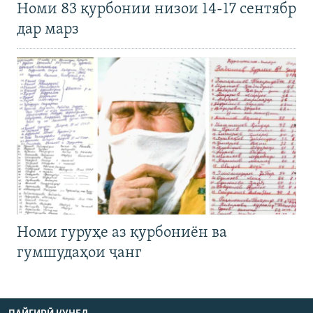
Номи 83 қурбонии низои 14-17 сентябр
дар марз
Номи гуруҳе аз қурбониён ва
гумшудаҳои ҷанг