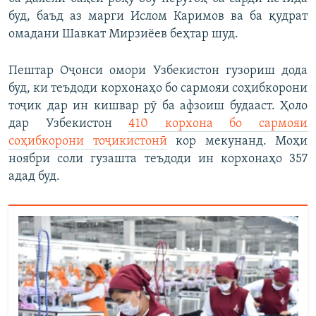
буд, баъд аз марги Ислом Каримов ва ба қудрат
омадани Шавкат Мирзиёев беҳтар шуд.
Пештар Оҷонси омори Узбекистон гузориш дода
буд, ки теъдоди корхонаҳо бо сармояи соҳибкорони
тоҷик дар ин кишвар рӯ ба афзоиш будааст. Ҳоло
дар Узбекистон
410 корхона бо сармояи
соҳибкорони тоҷикистонӣ
кор мекунанд. Моҳи
ноябри соли гузашта теъдоди ин корхонаҳо 357
адад буд.