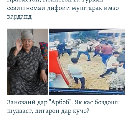
созишномаи дифоии муштарак имзо
карданд
Занозанӣ дар "Арбоб". Як кас боздошт
шудааст, дигарон дар куҷо?