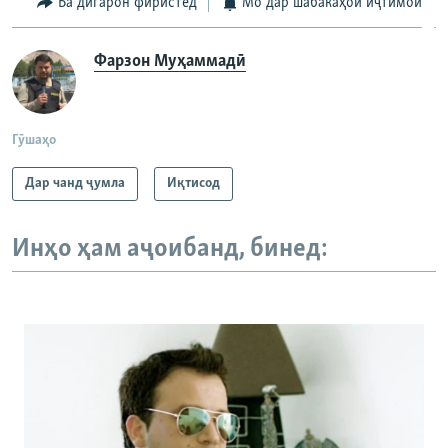
Ба дигарон фиристед
Мо дар шабакаҳои иҷтимоӣ
Фарзон Муҳаммадӣ
Гӯшаҳо
Дар чанд ҷумла
Иқтисод
Инҳо ҳам аҷоибанд, бинед: