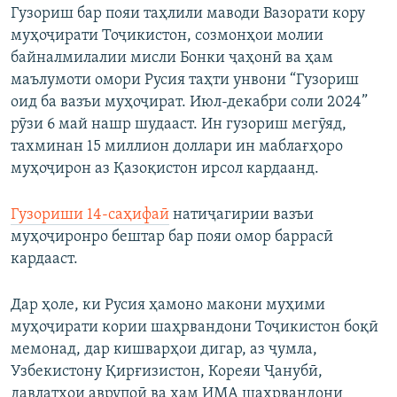
Гузориш бар пояи таҳлили маводи Вазорати кору
муҳоҷирати Тоҷикистон, созмонҳои молии
байналмилалии мисли Бонки ҷаҳонӣ ва ҳам
маълумоти омори Русия таҳти унвони “Гузориш
оид ба вазъи муҳоҷират. Июл-декабри соли 2024”
рӯзи 6 май нашр шудааст. Ин гузориш мегӯяд,
тахминан 15 миллион доллари ин маблағҳоро
муҳоҷирон аз Қазоқистон ирсол кардаанд.
Гузориши 14-саҳифаӣ
натиҷагирии вазъи
муҳоҷиронро бештар бар пояи омор баррасӣ
кардааст.
Дар ҳоле, ки Русия ҳамоно макони муҳими
муҳоҷирати кории шаҳрвандони Тоҷикистон боқӣ
мемонад, дар кишварҳои дигар, аз ҷумла,
Узбекистону Қирғизистон, Кореяи Ҷанубӣ,
давлатҳои аврупоӣ ва ҳам ИМА шаҳрвандони