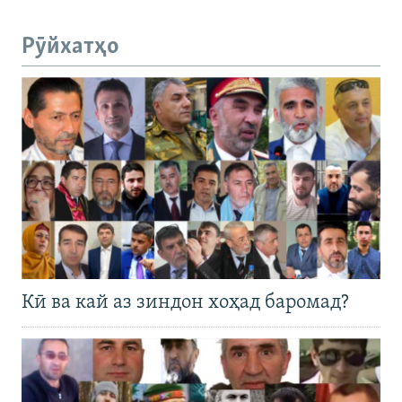
Рӯйхатҳо
Кӣ ва кай аз зиндон хоҳад баромад?