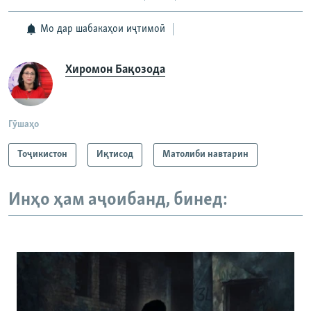
Мо дар шабакаҳои иҷтимоӣ
Хиромон Бақозода
Гӯшаҳо
Тоҷикистон
Иқтисод
Матолиби навтарин
Инҳо ҳам аҷоибанд, бинед: