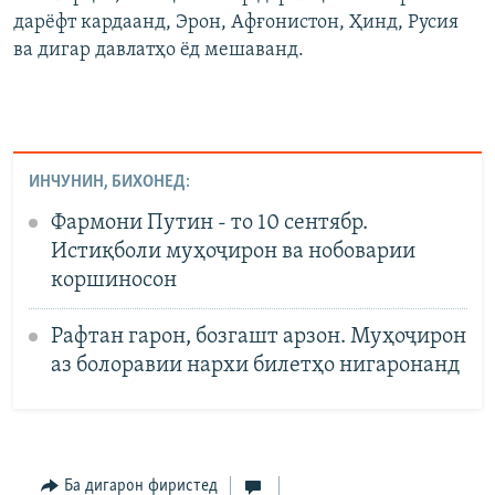
дарёфт кардаанд, Эрон, Афғонистон, Ҳинд, Русия
ва дигар давлатҳо ёд мешаванд.
ИНЧУНИН, БИХОНЕД:
Фармони Путин - то 10 сентябр.
Истиқболи муҳоҷирон ва нобоварии
коршиносон
Рафтан гарон, бозгашт арзон. Муҳоҷирон
аз болоравии нархи билетҳо нигаронанд
Ба дигарон фиристед