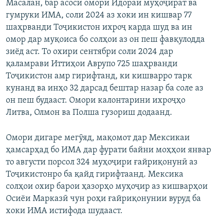
Масалан, бар асоси омори Идораи муҳоҷират ва
гумруки ИМА, соли 2024 аз хоки ин кишвар 77
шаҳрванди Тоҷикистон ихроҷ карда шуд ва ин
омор дар муқоиса бо солҳои аз он пеш фавқулодда
зиёд аст. То охири сентябри соли 2024 дар
қаламрави Иттиҳои Аврупо 725 шаҳрванди
Тоҷикистон амр гирифтанд, ки кишварро тарк
кунанд ва инҳо 32 дарсад бештар назар ба соле аз
он пеш будааст. Омори калонтарини ихроҷҳо
Литва, Олмон ва Полша гузориш додаанд.
Омори дигаре мегӯяд, мақомот дар Мексикаи
ҳамсарҳад бо ИМА дар фурати байни моҳҳои январ
то августи порсол 324 муҳоҷири ғайриқонунӣ аз
Тоҷикистонро ба қайд гирифтаанд. Мексика
солҳои охир барои ҳазорҳо муҳоҷир аз кишварҳои
Осиёи Марказӣ чун роҳи ғайриқонунии вуруд ба
хоки ИМА истифода шудааст.