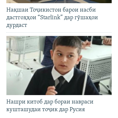
Нақшаи Тоҷикистон барои насби
дастгоҳҳои “Starlink” дар гӯшаҳои
дурдаст
Нашри китоб дар бораи навраси
кушташудаи тоҷик дар Русия