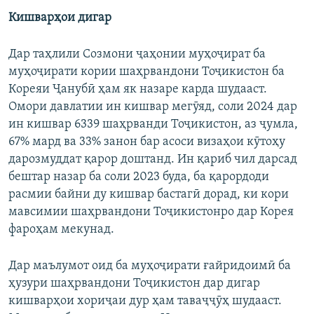
Auto
240p
360p
480p
480p
Кишварҳои дигар
720p
720p
1080p
Дар таҳлили Созмони ҷаҳонии муҳоҷират ба
1080p
муҳоҷирати кории шаҳрвандони Тоҷикистон ба
Кореяи Ҷанубӣ ҳам як назаре карда шудааст.
Омори давлатии ин кишвар мегӯяд, соли 2024 дар
ин кишвар 6339 шаҳрванди Тоҷикистон, аз ҷумла,
67% мард ва 33% занон бар асоси визаҳои кӯтоҳу
дарозмуддат қарор доштанд. Ин қариб чил дарсад
бештар назар ба соли 2023 буда, ба қарордоди
расмии байни ду кишвар бастагӣ дорад, ки кори
мавсимии шаҳрвандони Тоҷикистонро дар Корея
фароҳам мекунад.
Дар маълумот оид ба муҳоҷирати ғайридоимӣ ба
ҳузури шаҳрвандони Тоҷикистон дар дигар
кишварҳои хориҷаи дур ҳам таваҷҷӯҳ шудааст.