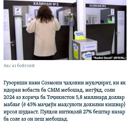
ГУЗОРИШҲОИ РАДИОӢ
Русский
ПАЙГИРӢ КУНЕД
Ҳамаи сомонаҳои RFE/RL
Акс аз бойгонӣ
Гузориши нави Созмони ҷаҳонии муҳоҷират, ки як
идораи вобаста ба СММ мебошад, мегӯяд, соли
2024 аз хориҷа ба Тоҷикистон 5,8 миллиард доллар
маблағ (ё 45% маҷмӯи маҳсулоти дохилии кишвар)
ирсол шудааст. Пулҳои интиқолӣ 27% бештар назар
ба соле аз он пеш мебошад.