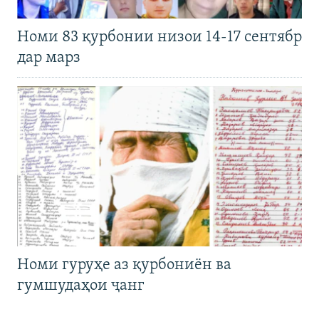
Номи 83 қурбонии низои 14-17 сентябр
дар марз
Номи гуруҳе аз қурбониён ва
гумшудаҳои ҷанг