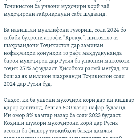
Тоҷикистон ба унвони муҳоҷири корӣ ваё
муҳоҷирони ғайриқонунӣ сабт шудаанд.
Ба навиштаи муаллифони гузориш, соли 2024 бо
сабаби бӯҳрони атрофи “Крокус”, шикоятҳо аз
шаҳрвандони Тоҷикистон дар заминаи
нофаҳмиҳои қонунҳои то рафт маҳдудкунанда
барои муҳоҷирон дар Русия ба унвонии мақомоти
тоҷик 251% афзудааст. Ҳисобҳои расмӣ мегӯяд, ки
беш аз як миллион шаҳрванди Тоҷикистон соли
2024 дар Русия буд.
Онҳое, ки ба унвони муҳоҷири корӣ дар ин кишвар
қарор доштанд, беш аз 600 ҳазор нафар будаанд.
Ин омор 8% камтар назар ба соли 2023 будааст.
Коҳиши шумори муҳоҷирони корӣ дар Русия
асосан ба фишору таъқибҳои баъди ҳамлаи