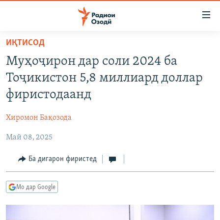
Пайвандҳои
дастрасӣ
Ҷаҳиш
ИҚТИСОД
ба
ГӮШАҲО
Муҳоҷирон дар соли 2024 ба
мояи
ГАПИ ОЗОД
СИЁСАТ
аслӣ
Тоҷикистон 5,8 миллиард доллар
РӮЗГОРИ МУҲОҶИР
Ҷаҳиш
ИҚТИСОД
фиристодаанд
ба
САЛОМ, ХОҲАР
ҶОМЕА
феҳристи
Хиромон Бақозода
ТАҲҚИҚОТ
ҚАЗИЯИ "КРОКУС"
аслӣ
Ҷаҳиш
Май 08, 2025
ҶАНГ ДАР УКРАИНА
ОСИЁИ МАРКАЗӢ
ба
НАЗАРИ МАРДУМ
ФАРҲАНГ
Ба дигарон фиристед
ҷустор
ЧАНДРАСОНАӢ
МЕҲМОНИ ОЗОДӢ
БЛОГИСТОН
Мо дар Google
РӮЙХАТҲО
ВАРЗИШ
ОЗОДӢ ОНЛАЙН
ВИДЕО
КИТОБҲОИ ОЗОДӢ
НИГОРИСТОН