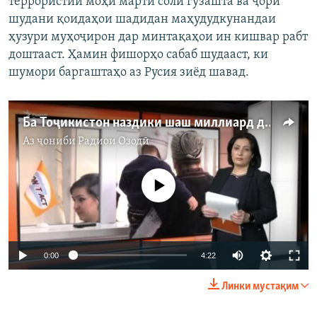
террористии моҳи марти соли гузашта ва ҷорӣ
шудани қоидаҳои шадидан маҳудудкунандаи
ҳузури муҳоҷирон дар минтақаҳои ин кишвар рабт
доштааст. Ҳамин фишорҳо сабаб шудааст, ки
шумори баргаштаҳо аз Русия зиёд шавад.
Ба Тоҷикистон наздики шаш миллиард доллар фиристодаанд
Аз ҷониби
Радиои Озодӣ
Феълан кор намекунад
Auto
0:00
4:22
240p
Линки мустақим
360p