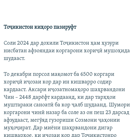
Тоҷикистон киҳоро пазируфт
Соли 2024 дар дохили Тоҷикистон ҳам ҳузури
нисбатан афзояндаи коргарони хориҷӣ мушоҳида
шудааст.
То декабри порсол мақомот ба 6500 коргари
хориҷӣ иҷозаи кор дар ин кишварро содир
кардааст. Аксари иҷозатномаҳоро шаҳрвандони
Чин – 2448 дарёфт кардаанд, ки дар тарҳҳои
муштараки саноатӣ ба кор ҷалб шудаанд. Шумори
коргарони чинӣ назар ба соле аз он пеш 23 дарсад
афзудааст, мегӯяд гузориши Созмони ҷаҳонии
муҳоҷират. Дар миёни шаҳрвандони дигар
кишварҳое, ки иҷозаи кор дар Тоҷикистонро