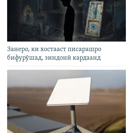
Занеро, ки хостааст писарашро
бифурӯшад, зиндонӣ кардаанд