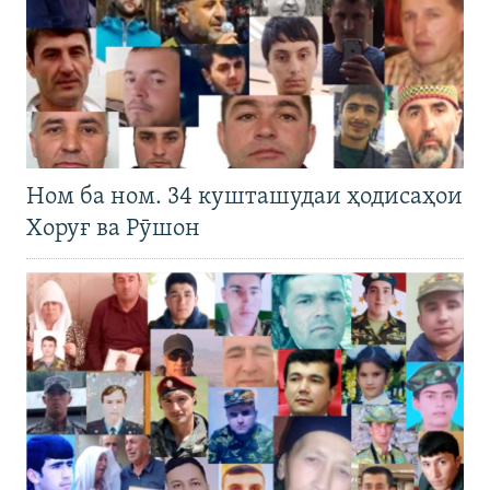
Ном ба ном. 34 кушташудаи ҳодисаҳои
Хоруғ ва Рӯшон