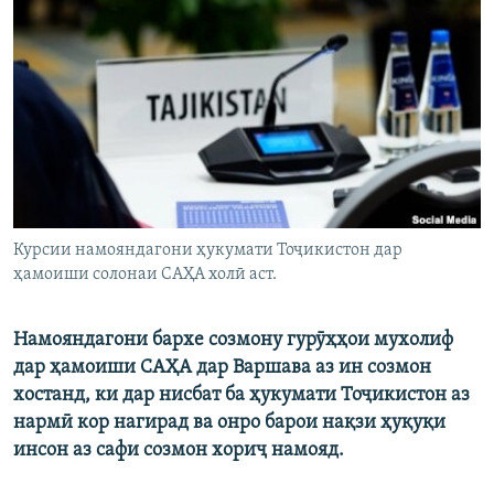
ГУЗОРИШҲОИ РАДИОӢ
Русский
ПАЙГИРӢ КУНЕД
Ҳамаи сомонаҳои RFE/RL
Курсии намояндагони ҳукумати Тоҷикистон дар
ҳамоиши солонаи САҲА холӣ аст.
Намояндагони бархе созмону гурӯҳҳои мухолиф
дар ҳамоиши САҲА дар Варшава аз ин созмон
хостанд, ки дар нисбат ба ҳукумати Тоҷикистон аз
нармӣ кор нагирад ва онро барои нақзи ҳуқуқи
инсон аз сафи созмон хориҷ намояд.