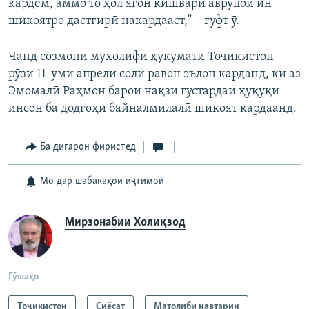
кардем, аммо то ҳол ягон кишвари аврупоӣ ин
шикоятро дастгирӣ накардааст,”—гуфт ӯ.
Чанд созмони мухолифи ҳукумати Тоҷикистон
рӯзи 11-уми апрели соли равон эълон карданд, ки аз
Эмомалӣ Раҳмон барои нақзи густардаи ҳуқуқи
инсон ба додгоҳи байналмилалӣ шикоят кардаанд.
Ба дигарон фиристед
Мо дар шабакаҳои иҷтимоӣ
Мирзонабии Холиқзод
Гӯшаҳо
Тоҷикистон
Сиёсат
Матолиби навтарин