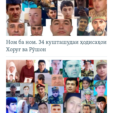
Ном ба ном. 34 кушташудаи ҳодисаҳои
Хоруғ ва Рӯшон