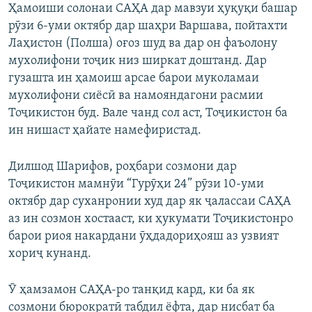
Ҳамоиши солонаи САҲА дар мавзуи ҳуқуқи башар
рӯзи 6-уми октябр дар шаҳри Варшава, пойтахти
Лаҳистон (Полша) оғоз шуд ва дар он фаъолону
мухолифони тоҷик низ ширкат доштанд. Дар
гузашта ин ҳамоиш арсае барои муколамаи
мухолифони сиёсӣ ва намояндагони расмии
Тоҷикистон буд. Вале чанд сол аст, Тоҷикистон ба
ин нишаст ҳайате намефиристад.
Дилшод Шарифов, роҳбари созмони дар
Тоҷикистон мамнӯи “Гурӯҳи 24” рӯзи 10-уми
октябр дар суханронии худ дар як ҷалассаи САҲА
аз ин созмон хостааст, ки ҳукумати Тоҷикистонро
барои риоя накардани ӯҳдадориҳояш аз узвият
хориҷ кунанд.
Ӯ ҳамзамон САҲА-ро танқид кард, ки ба як
созмони бюрократӣ табдил ёфта, дар нисбат ба