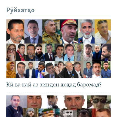
Рӯйхатҳо
Кӣ ва кай аз зиндон хоҳад баромад?