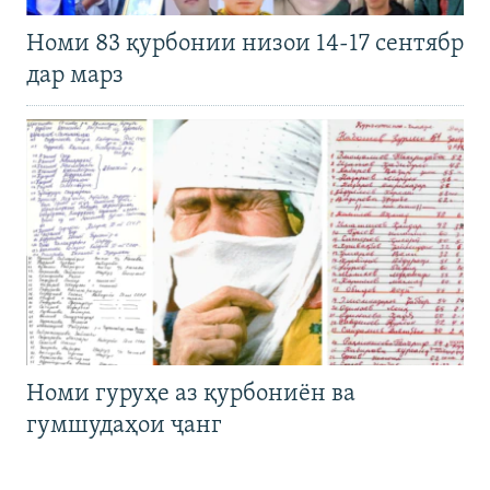
Номи 83 қурбонии низои 14-17 сентябр
дар марз
Номи гуруҳе аз қурбониён ва
гумшудаҳои ҷанг