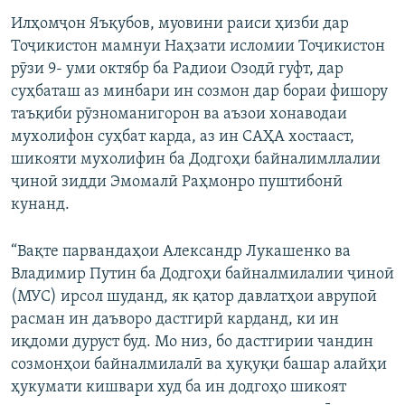
Илҳомҷон Яъқубов, муовини раиси ҳизби дар
Тоҷикистон мамнуи Наҳзати исломии Тоҷикистон
рӯзи 9- уми октябр ба Радиои Озодӣ гуфт, дар
суҳбаташ аз минбари ин созмон дар бораи фишору
таъқиби рӯзноманигорон ва аъзои хонаводаи
мухолифон суҳбат карда, аз ин САҲА хостааст,
шикояти мухолифин ба Додгоҳи байналимллалии
ҷиноӣ зидди Эмомалӣ Раҳмонро пуштибонӣ
кунанд.
“Вақте парвандаҳои Александр Лукашенко ва
Владимир Путин ба Додгоҳи байналмилалии ҷиноӣ
(МУС) ирсол шуданд, як қатор давлатҳои аврупоӣ
расман ин даъворо дастгирӣ карданд, ки ин
иқдоми дуруст буд. Мо низ, бо дастгирии чандин
созмонҳои байналмилалӣ ва ҳуқуқи башар алайҳи
ҳукумати кишвари худ ба ин додгоҳо шикоят