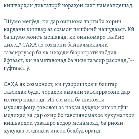
кишварҳои диктаторӣ чораҳои сахт намеандешад.
“Шумо мегӯед, ки дар оиннома тартиби хориҷ
кардани кишвар аз созмон пешбинӣ нашудааст. Кӣ
ба шумо монеъ мешавад, ки оинномаро тағйир
диҳед? САҲА аз созмони байналмилалии
таъсиргузор ба як ниҳоди бюрократӣ табдил
ёфтааст, ки наметавонад ба чизе таъсир расонад,"--
гуфтааст ӯ.
САҲА як созмонест, ки гузоришҳояш бештар
тавсиявӣ буда, чораҳои амалии таъсиррасонӣ дар
ихтиёр надорад. Ин созмон ба шикояти
мухолифону фаъолон аз нақзи ҳуқуқи инсон гӯш
медиҳад ва дар охир бо тавсияномаҳое ҳукуматҳои
кишварҳои узвашро водор менамояд, ба риояи
ҳуқуқва озодиҳои инсон беҳбуд оранд.