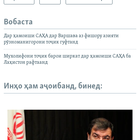
Вобаста
Дар ҳамоиши САҲА дар Варшава аз фишору азияти
рӯзноманигорони тоҷик гуфтанд
Мухолифони тоҷик барои ширкат дар ҳамоиши САҲА ба
Лаҳистон рафтаанд
Инҳо ҳам аҷоибанд, бинед: