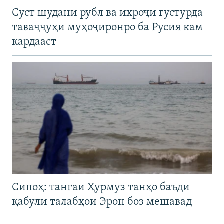
Суст шудани рубл ва ихроҷи густурда
таваҷҷуҳи муҳоҷиронро ба Русия кам
кардааст
Сипоҳ: тангаи Ҳурмуз танҳо баъди
қабули талабҳои Эрон боз мешавад