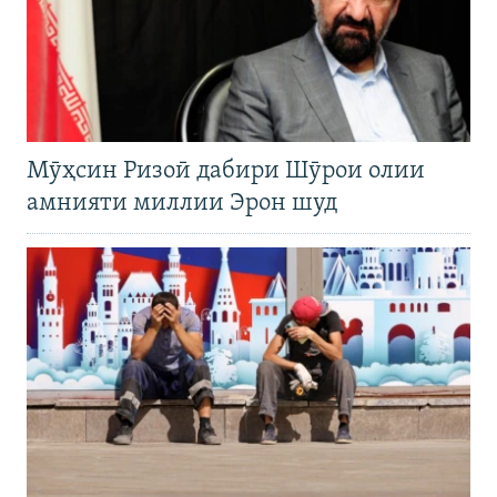
Мӯҳсин Ризоӣ дабири Шӯрои олии
амнияти миллии Эрон шуд