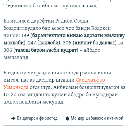
Тоҷикистон ба айбнома шунида шавад.
Ба иттилои дарёфтии Радиои Озодӣ,
боздоштшудаҳо бар асоси чор банди Кодекси
ҷиноӣ: 189 (
барангехтани кинаю адовати милливу
мазҳабӣ
), 247 (
қаллобӣ
), 305 (
хиёнат ба давлат
) ва
306 (
талош барои ғасби қудрат
) – айбдор
мешаванд.
Боздошти чеҳраҳои шинохта дар моҳи июни
имсол, пас аз дастгир шудани
Саидҷаъфар
Усмонзода
оғоз шуд. Айбномаи боздоштшудагон аз
10-20 сол зиндон то ҳукми абадро бо мусодираи
амвол пешбинӣ мекунад.
Ба дигарон фиристед
Мо дар шабакаҳои иҷтимоӣ