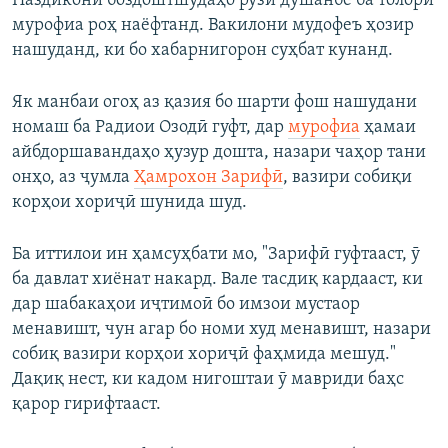
Наздикони боздоштшудаҳо рӯзи душанбе ба толори
мурофиа роҳ наёфтанд. Вакилони мудофеъ ҳозир
нашуданд, ки бо хабарнигорон суҳбат кунанд.
Як манбаи огоҳ аз қазия бо шарти фош нашудани
номаш ба Радиои Озодӣ гуфт, дар
мурофиа
ҳамаи
айбдоршавандаҳо ҳузур дошта, назари чаҳор тани
онҳо, аз ҷумла
Ҳамрохон Зарифӣ
, вазири собиқи
корҳои хориҷӣ шунида шуд.
Ба иттилои ин ҳамсуҳбати мо, "Зарифӣ гуфтааст, ӯ
ба давлат хиёнат накард. Вале тасдиқ кардааст, ки
дар шабакаҳои иҷтимоӣ бо имзои мустаор
менавишт, чун агар бо номи худ менавишт, назари
собиқ вазири корҳои хориҷӣ фаҳмида мешуд."
Дақиқ нест, ки кадом нигоштаи ӯ мавриди баҳс
қарор гирифтааст.