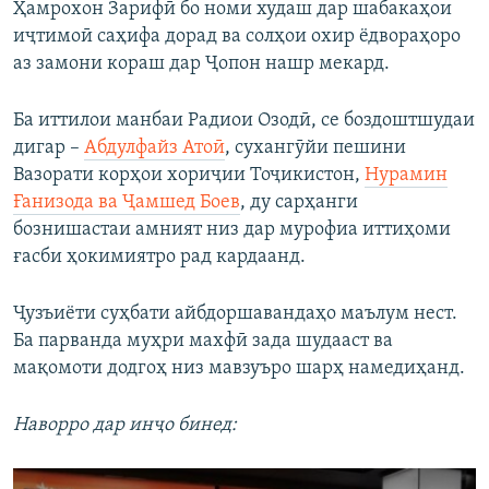
Ҳамрохон Зарифӣ бо номи худаш дар шабакаҳои
иҷтимоӣ саҳифа дорад ва солҳои охир ёдвораҳоро
аз замони кораш дар Ҷопон нашр мекард.
Ба иттилои манбаи Радиои Озодӣ, се боздоштшудаи
дигар –
Абдулфайз Атоӣ
, сухангӯйи пешини
Вазорати корҳои хориҷии Тоҷикистон,
Нурамин
Ғанизода ва Ҷамшед Боев
, ду сарҳанги
бознишастаи амният низ дар мурофиа иттиҳоми
ғасби ҳокимиятро рад кардаанд.
Ҷузъиёти суҳбати айбдоршавандаҳо маълум нест.
Ба парванда муҳри махфӣ зада шудааст ва
мақомоти додгоҳ низ мавзуъро шарҳ намедиҳанд.
Наворро дар инҷо бинед: