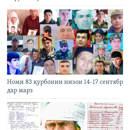
Номи 83 қурбонии низои 14-17 сентябр
дар марз