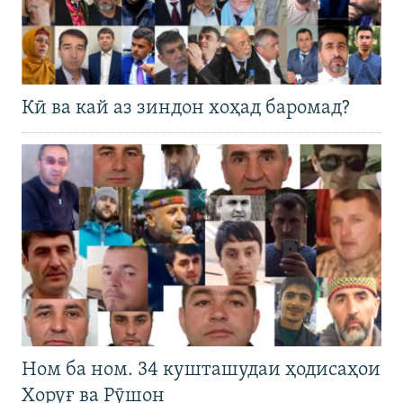
Кӣ ва кай аз зиндон хоҳад баромад?
Ном ба ном. 34 кушташудаи ҳодисаҳои
Хоруғ ва Рӯшон