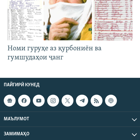
Номи гуруҳе аз қурбониён ва
гумшудаҳои ҷанг
ПАЙГИРӢ КУНЕД
МАЪЛУМОТ
ЗАМИМАҲО