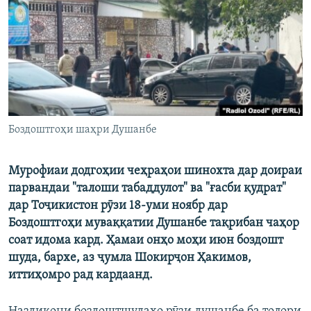
ГУЗОРИШҲОИ РАДИОӢ
Русский
ПАЙГИРӢ КУНЕД
Боздоштгоҳи шаҳри Душанбе
Ҳамаи сомонаҳои RFE/RL
Мурофиаи додгоҳии чеҳраҳои шинохта дар доираи
парвандаи "талоши табаддулот" ва "ғасби қудрат"
дар Тоҷикистон рӯзи 18-уми ноябр дар
Боздоштгоҳи муваққатии Душанбе тақрибан чаҳор
соат идома кард. Ҳамаи онҳо моҳи июн боздошт
шуда, бархе, аз ҷумла Шокирҷон Ҳакимов,
иттиҳомро рад кардаанд.