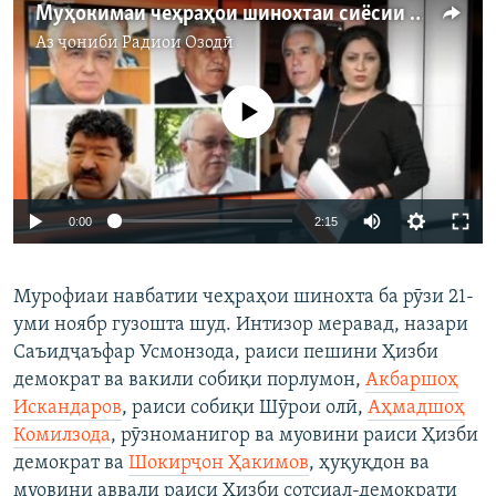
Муҳокимаи чеҳраҳои шинохтаи сиёсии Тоҷикистон идома дорад
Аз ҷониби
Радиои Озодӣ
Феълан кор намекунад
Auto
0:00
2:15
240p
Мурофиаи навбатии чеҳраҳои шинохта ба рӯзи 21-
360p
уми ноябр гузошта шуд. Интизор меравад, назари
Auto
240p
360p
480p
480p
Саъидҷаъфар Усмонзода, раиси пешини Ҳизби
720p
демократ ва вакили собиқи порлумон,
Акбаршоҳ
720p
1080p
Искандаров
, раиси собиқи Шӯрои олӣ,
Аҳмадшоҳ
1080p
Комилзода
, рӯзноманигор ва муовини раиси Ҳизби
демократ ва
Шокирҷон Ҳакимов
, ҳуқуқдон ва
муовини аввали раиси Ҳизби сотсиал-демократи