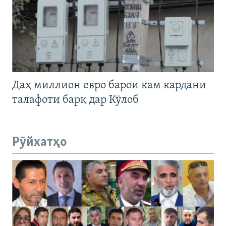
Даҳ миллион евро барои кам кардани
талафоти барқ дар Кӯлоб
Рӯйхатҳо