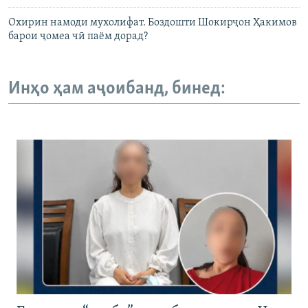
Охирин намоди мухолифат. Боздошти Шокирҷон Ҳакимов
барои ҷомеа чӣ паём дорад?
Инҳо ҳам аҷоибанд, бинед: