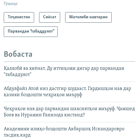
Гӯшаҳо
Тоҷикистон
Сиёсат
Матолиби навтарин
Парвандаи "табаддулот"
Вобаста
Қаллобӣ ва хиёнат. Ду иттиҳоми дигар дар парвандаи
"табаддулот"
Абдулфайз Атоӣ низ дастгир шудааст. Гардишҳои нав дар
қазияи боздошти чеҳраҳои маъруф
Чеҳраҳои нав дар парвандаи шахсиятҳои маъруф. Ҷамшед
Боев ва Нурамин Ғанизода кистанд?
Академияи илмҳо боздошти Акбаршоҳ Искандаровро
тасдиқ кард