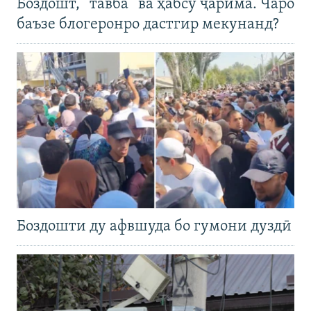
Боздошт, “тавба” ва ҳабсу ҷарима. Чаро
баъзе блогеронро дастгир мекунанд?
Боздошти ду афвшуда бо гумони дуздӣ