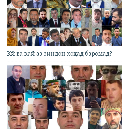
Кӣ ва кай аз зиндон хоҳад баромад?