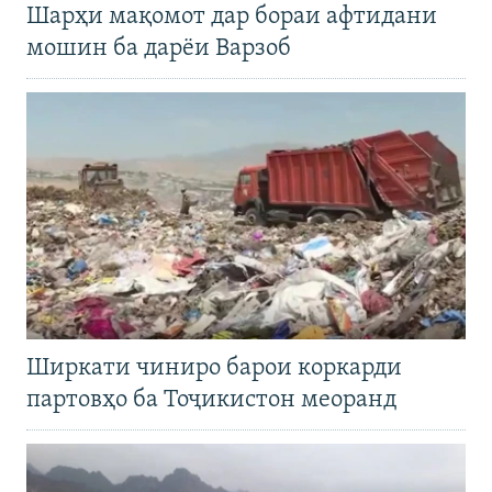
Шарҳи мақомот дар бораи афтидани
мошин ба дарёи Варзоб
Ширкати чиниро барои коркарди
партовҳо ба Тоҷикистон меоранд