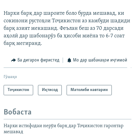
Auto
240p
360p
480p
480p
Нархи барқ дар шароите боло бурда мешавад, ки
сокинони рустоҳои Тоҷикистон аз камбуди шадиди
720p
720p
1080p
барқ азият мекашанд. Феълан беш аз 70 дарсади
1080p
аҳолӣ дар шабонарӯз ба ҳисоби миёна то 6-7 соат
барқ мегиранд.
Ба дигарон фиристед
Мо дар шабакаҳои иҷтимоӣ
Гӯшаҳо
Тоҷикистон
Иқтисод
Матолиби навтарин
Вобаста
Нархи истифодаи нерӯи барқ дар Тоҷикистон гаронтар
мешавад