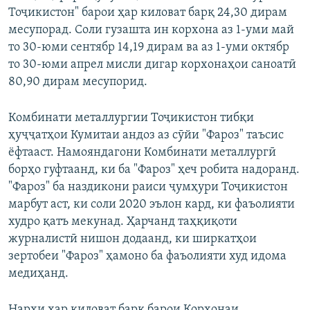
Тоҷикистон" барои ҳар киловат барқ 24,30 дирам
месупорад. Соли гузашта ин корхона аз 1-уми май
то 30-юми сентябр 14,19 дирам ва аз 1-уми октябр
то 30-юми апрел мисли дигар корхонаҳои саноатӣ
80,90 дирам месупорид.
Комбинати металлургии Тоҷикистон тибқи
ҳуҷҷатҳои Кумитаи андоз аз сӯйи "Фароз" таъсис
ёфтааст. Намояндагони Комбинати металлургӣ
борҳо гуфтаанд, ки ба "Фароз" ҳеч робита надоранд.
"Фароз" ба наздикони раиси ҷумҳури Тоҷикистон
марбут аст, ки соли 2020 эълон кард, ки фаъолияти
худро қатъ мекунад. Ҳарчанд таҳқиқоти
журналистӣ нишон додаанд, ки ширкатҳои
зертобеи "Фароз" ҳамоно ба фаъолияти худ идома
медиҳанд.
Нархи ҳар киловат барқ барои Корхонаи