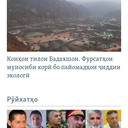
Конҳои тилои Бадахшон. Фурсатҳои
муносиби корӣ бо пайомадҳои ҷиддии
экологӣ
Рӯйхатҳо