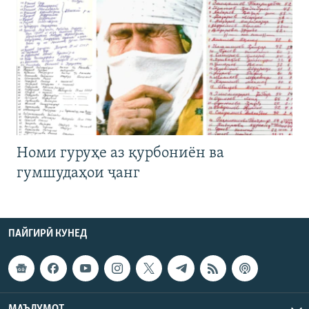
Номи гуруҳе аз қурбониён ва
гумшудаҳои ҷанг
ПАЙГИРӢ КУНЕД