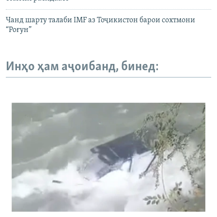
Чанд шарту талаби IMF аз Тоҷикистон барои сохтмони
“Роғун”
Инҳо ҳам аҷоибанд, бинед: