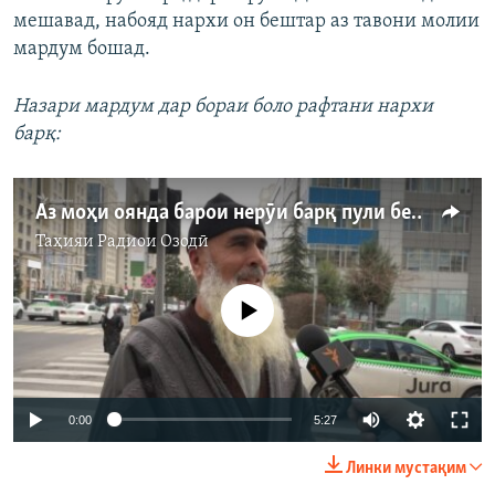
мешавад, набояд нархи он бештар аз тавони молии
мардум бошад.
Назари мардум дар бораи боло рафтани нархи
барқ:
Аз моҳи оянда барои нерӯи барқ пули бештар медиҳед
Таҳияи
Радиои Озодӣ
Феълан кор намекунад
Auto
0:00
5:27
240p
Линки мустақим
360p