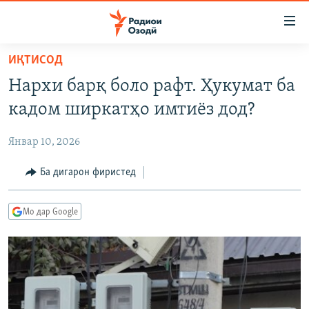
Пайвандҳои
дастрасӣ
Ҷаҳиш
ИҚТИСОД
ба
ГӮШАҲО
Нархи барқ боло рафт. Ҳукумат ба
мояи
ГАПИ ОЗОД
СИЁСАТ
аслӣ
кадом ширкатҳо имтиёз дод?
РӮЗГОРИ МУҲОҶИР
Ҷаҳиш
ИҚТИСОД
ба
Январ 10, 2026
САЛОМ, ХОҲАР
ҶОМЕА
феҳристи
ТАҲҚИҚОТ
Ба дигарон фиристед
ҚАЗИЯИ "КРОКУС"
аслӣ
Ҷаҳиш
ҶАНГ ДАР УКРАИНА
ОСИЁИ МАРКАЗӢ
ба
Мо дар Google
НАЗАРИ МАРДУМ
ФАРҲАНГ
ҷустор
ЧАНДРАСОНАӢ
МЕҲМОНИ ОЗОДӢ
БЛОГИСТОН
РӮЙХАТҲО
ВАРЗИШ
ОЗОДӢ ОНЛАЙН
ВИДЕО
КИТОБҲОИ ОЗОДӢ
НИГОРИСТОН