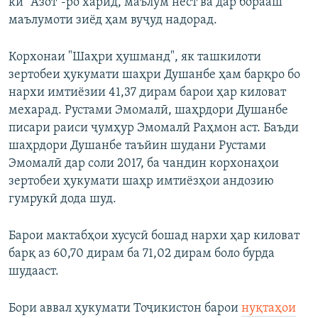
ки "Азот"-ро харид, маълум нест ва дар борааш
маълумоти зиёд ҳам вуҷуд надорад.
Корхонаи "Шаҳри ҳушманд", як ташкилоти
зертобеи ҳукумати шаҳри Душанбе ҳам барқро бо
нархи имтиёзии 41,37 дирам барои ҳар киловат
мехарад. Рустами Эмомалӣ, шаҳрдори Душанбе
писари раиси ҷумҳур Эмомалӣ Раҳмон аст. Баъди
шаҳрдори Душанбе таъйин шудани Рустами
Эмомалӣ дар соли 2017, ба чандин корхонаҳои
зертобеи ҳукумати шаҳр имтиёзҳои андозию
гумрукӣ дода шуд.
Барои мактабҳои хусусӣ бошад нархи ҳар киловат
барқ аз 60,70 дирам ба 71,02 дирам боло бурда
шудааст.
Бори аввал ҳукумати Тоҷикистон барои
нуқтаҳои