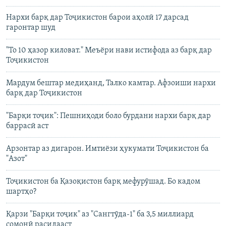
Нархи барқ дар Тоҷикистон барои аҳолӣ 17 дарсад
гаронтар шуд
"То 10 ҳазор киловат." Меъёри нави истифода аз барқ дар
Тоҷикистон
Мардум бештар медиҳанд, Талко камтар. Афзоиши нархи
барқ дар Тоҷикистон
"Барқи тоҷик": Пешниҳоди боло бурдани нархи барқ дар
баррасӣ аст
Арзонтар аз дигарон. Имтиёзи ҳукумати Тоҷикистон ба
"Азот"
Тоҷикистон ба Қазоқистон барқ мефурӯшад. Бо кадом
шартҳо?
Қарзи "Барқи тоҷик" аз "Сангтӯда-1" ба 3,5 миллиард
сомонӣ расидааст