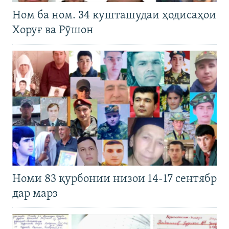
Ном ба ном. 34 кушташудаи ҳодисаҳои
Хоруғ ва Рӯшон
Номи 83 қурбонии низои 14-17 сентябр
дар марз