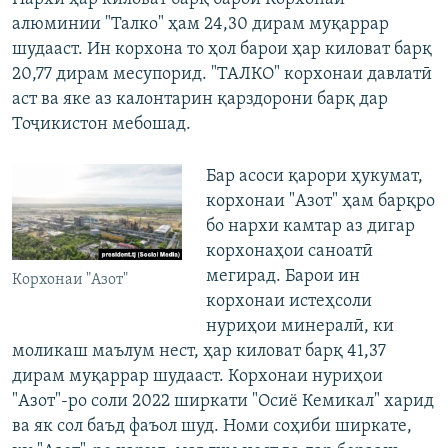
алюминии "Талко" ҳам 24,30 дирам муқаррар
шудааст. Ин корхона то ҳол барои ҳар киловат барқ
20,77 дирам месупорид. "ТАЛКО" корхонаи давлатӣ
аст ва яке аз калонтарин қарздорони барқ дар
Тоҷикистон мебошад.
Бар асоси қарори ҳукумат,
корхонаи "Азот" ҳам барқро
бо нархи камтар аз дигар
корхонаҳои саноатӣ
мегирад. Барои ин
Корхонаи "Азот"
корхонаи истеҳсоли
нуриҳои минералӣ, ки
моликаш маълум нест, ҳар киловат барқ 41,37
дирам муқаррар шудааст. Корхонаи нуриҳои
"Азот"-ро соли 2022 ширкати "Осиё Кемикал" харид
ва як сол баъд фаъол шуд. Номи соҳиби ширкате,