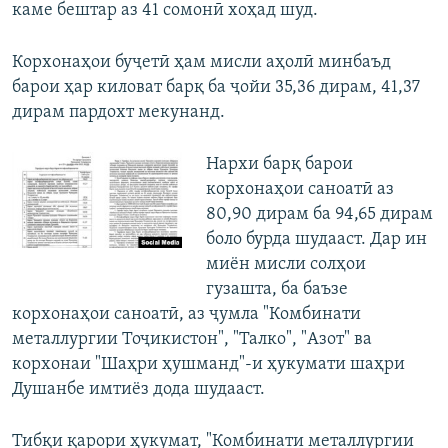
каме бештар аз 41 сомонӣ хоҳад шуд.
Корхонаҳои буҷетӣ ҳам мисли аҳолӣ минбаъд
барои ҳар киловат барқ ба ҷойи 35,36 дирам, 41,37
дирам пардохт мекунанд.
Нархи барқ барои
корхонаҳои саноатӣ аз
80,90 дирам ба 94,65 дирам
боло бурда шудааст. Дар ин
миён мисли солҳои
гузашта, ба баъзе
корхонаҳои саноатӣ, аз ҷумла "Комбинати
металлургии Тоҷикистон", "Талко", "Азот" ва
корхонаи "Шаҳри ҳушманд"-и ҳукумати шаҳри
Душанбе имтиёз дода шудааст.
Тибқи қарори ҳукумат, "Комбинати металлургии