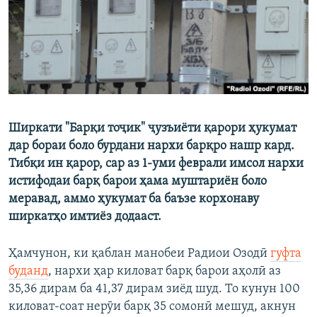
ГУЗОРИШҲОИ РАДИОӢ
Русский
ПАЙГИРӢ КУНЕД
Ширкати "Барқи тоҷик" ҷузъиёти қарори ҳукумат
дар бораи боло бурдани нархи барқро нашр кард.
Ҳамаи сомонаҳои RFE/RL
Тибқи ин қарор, сар аз 1-уми феврали имсол нархи
истифодаи барқ барои ҳама муштариён боло
меравад, аммо ҳукумат ба баъзе корхонаву
ширкатҳо имтиёз додааст.
Ҳамчунон, ки қаблан манобеи Радиои Озодӣ
гуфта
буданд
, нархи ҳар киловат барқ барои аҳолӣ аз
35,36 дирам ба 41,37 дирам зиёд шуд. То кунун 100
киловат-соат нерӯи барқ 35 сомонӣ мешуд, акнун