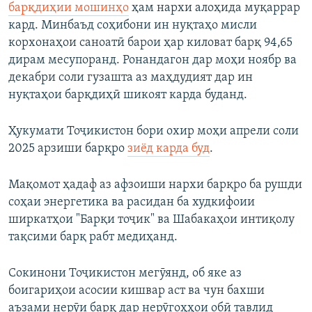
барқдиҳии мошинҳо
ҳам нархи алоҳида муқаррар
кард. Минбаъд соҳибони ин нуқтаҳо мисли
корхонаҳои саноатӣ барои ҳар киловат барқ 94,65
дирам месупоранд. Ронандагон дар моҳи ноябр ва
декабри соли гузашта аз маҳдудият дар ин
нуқтаҳои барқдиҳӣ шикоят карда буданд.
Ҳукумати Тоҷикистон бори охир моҳи апрели соли
2025 арзиши барқро
зиёд карда буд
.
Мақомот ҳадаф аз афзоиши нархи барқро ба рушди
соҳаи энергетика ва расидан ба худкифоии
ширкатҳои "Барқи тоҷик" ва Шабакаҳои интиқолу
тақсими барқ рабт медиҳанд.
Сокинони Тоҷикистон мегӯянд, об яке аз
боигариҳои асосии кишвар аст ва чун бахши
аъзами нерӯи барқ дар нерӯгоҳҳои обӣ тавлид