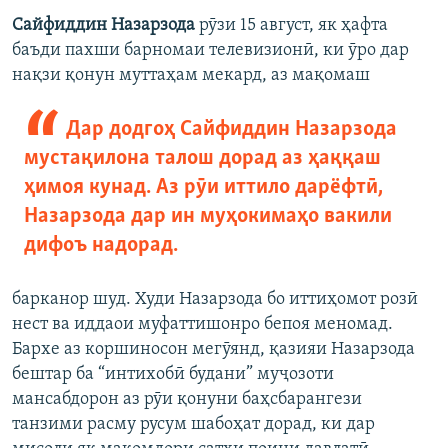
Сайфиддин Назарзода
рӯзи 15 август, як ҳафта
баъди пахши барномаи телевизионӣ, ки ӯро дар
нақзи қонун муттаҳам мекард, аз мақомаш
Дар додгоҳ Сайфиддин Назарзода
мустақилона талош дорад аз ҳаққаш
ҳимоя кунад. Аз рӯи иттило дарёфтӣ,
Назарзода дар ин муҳокимаҳо вакили
дифоъ надорад.
барканор шуд. Худи Назарзода бо иттиҳомот розӣ
нест ва иддаои муфаттишонро бепоя меномад.
Бархе аз коршиносон мегӯянд, қазияи Назарзода
бештар ба “интихобӣ будани” муҷозоти
мансабдорон аз рӯи қонуни баҳсбарангези
танзими расму русум шабоҳат дорад, ки дар