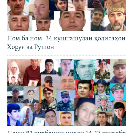
Ном ба ном. 34 кушташудаи ҳодисаҳои
Хоруғ ва Рӯшон