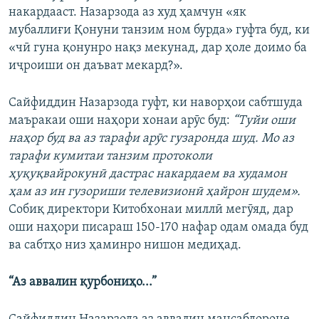
накардааст. Назарзода аз худ ҳамчун «як
мубаллиғи Қонуни танзим ном бурда» гуфта буд, ки
«чӣ гуна қонунро нақз мекунад, дар ҳоле доимо ба
иҷроиши он даъват мекард?».
Сайфиддин Назарзода гуфт, ки наворҳои сабтшуда
маъракаи оши наҳори хонаи арӯс буд:
“Туйи оши
наҳор буд ва аз тарафи арӯс гузаронда шуд. Мо аз
тарафи кумитаи танзим протоколи
ҳуқуқвайрокунӣ дастрас накардаем ва худамон
ҳам аз ин гузориши телевизионӣ ҳайрон шудем».
Собиқ директори Китобхонаи миллӣ мегӯяд, дар
оши наҳори писараш 150-170 нафар одам омада буд
ва сабтҳо низ ҳаминро нишон медиҳад.
“Аз аввалин қурбониҳо...”