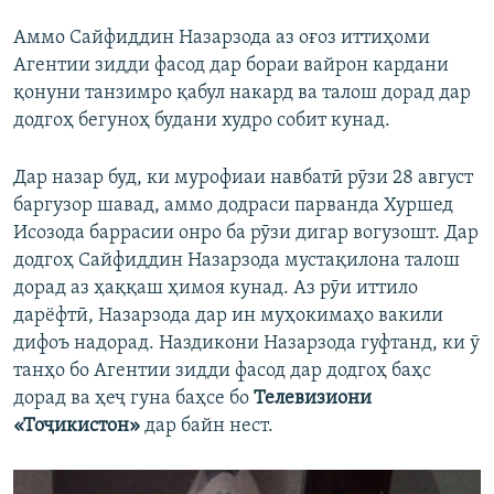
Аммо Сайфиддин Назарзода аз оғоз иттиҳоми
Агентии зидди фасод дар бораи вайрон кардани
қонуни танзимро қабул накард ва талош дорад дар
додгоҳ бегуноҳ будани худро собит кунад.
Дар назар буд, ки мурофиаи навбатӣ рӯзи 28 август
баргузор шавад, аммо додраси парванда Хуршед
Исозода баррасии онро ба рӯзи дигар вогузошт. Дар
додгоҳ Сайфиддин Назарзода мустақилона талош
дорад аз ҳаққаш ҳимоя кунад. Аз рӯи иттило
дарёфтӣ, Назарзода дар ин муҳокимаҳо вакили
дифоъ надорад. Наздикони Назарзода гуфтанд, ки ӯ
танҳо бо Агентии зидди фасод дар додгоҳ баҳс
дорад ва ҳеҷ гуна баҳсе бо
Телевизиони
«Тоҷикистон»
дар байн нест.