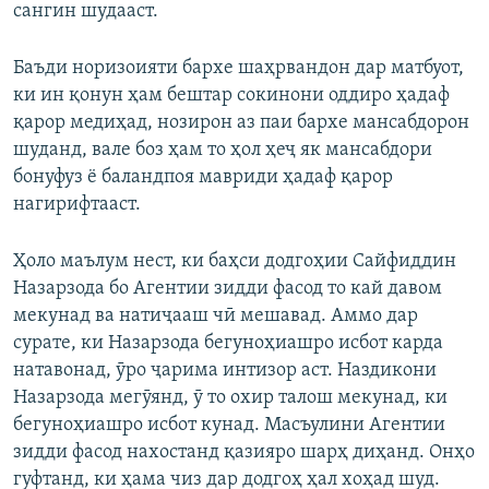
сангин шудааст.
Баъди норизоияти бархе шаҳрвандон дар матбуот,
ки ин қонун ҳам бештар сокинони оддиро ҳадаф
қарор медиҳад, нозирон аз паи бархе мансабдорон
шуданд, вале боз ҳам то ҳол ҳеҷ як мансабдори
бонуфуз ё баландпоя мавриди ҳадаф қарор
нагирифтааст.
Ҳоло маълум нест, ки баҳси додгоҳии Сайфиддин
Назарзода бо Агентии зидди фасод то кай давом
мекунад ва натиҷааш чӣ мешавад. Аммо дар
сурате, ки Назарзода бегуноҳиашро исбот карда
натавонад, ӯро ҷарима интизор аст. Наздикони
Назарзода мегӯянд, ӯ то охир талош мекунад, ки
бегуноҳиашро исбот кунад. Масъулини Агентии
зидди фасод нахостанд қазияро шарҳ диҳанд. Онҳо
гуфтанд, ки ҳама чиз дар додгоҳ ҳал хоҳад шуд.