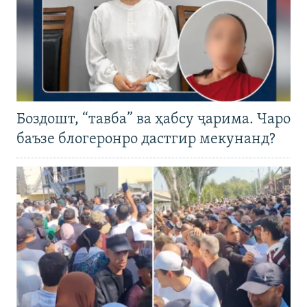
Боздошт, “тавба” ва ҳабсу ҷарима. Чаро
баъзе блогеронро дастгир мекунанд?