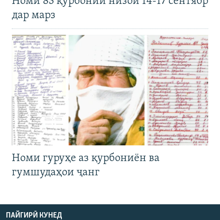
Номи 83 қурбонии низои 14-17 сентябр
дар марз
Номи гуруҳе аз қурбониён ва
гумшудаҳои ҷанг
ПАЙГИРӢ КУНЕД