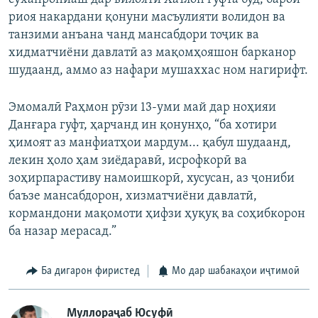
риоя накардани қонуни масъулияти волидон ва
танзими анъана чанд мансабдори тоҷик ва
хидматчиёни давлатӣ аз мақомҳояшон барканор
шудаанд, аммо аз нафари мушаххас ном нагирифт.
Эмомалӣ Раҳмон рӯзи 13-уми май дар ноҳияи
Данғара гуфт, ҳарчанд ин қонунҳо, “ба хотири
ҳимоят аз манфиатҳои мардум... қабул шудаанд,
лекин ҳоло ҳам зиёдаравӣ, исрофкорӣ ва
зоҳирпарастиву намоишкорӣ, хусусан, аз ҷониби
баъзе мансабдорон, хизматчиёни давлатӣ,
кормандони мақомоти ҳифзи ҳуқуқ ва соҳибкорон
ба назар мерасад.”
Ба дигарон фиристед
Мо дар шабакаҳои иҷтимоӣ
Муллораҷаб Юсуфӣ