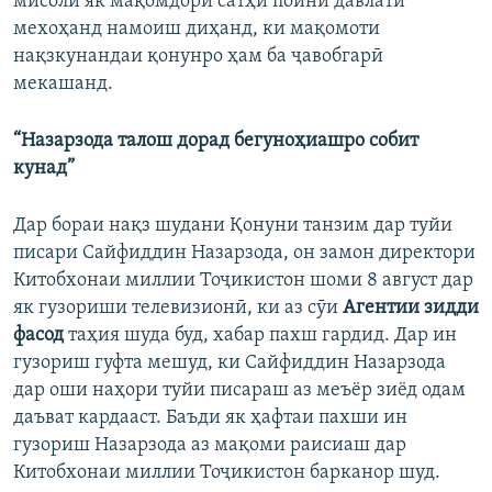
мисоли як мақомдори сатҳи поини давлатӣ
мехоҳанд намоиш диҳанд, ки мақомоти
нақзкунандаи қонунро ҳам ба ҷавобгарӣ
мекашанд.
“Назарзода талош дорад бегуноҳиашро собит
кунад”
Дар бораи нақз шудани Қонуни танзим дар туйи
писари Сайфиддин Назарзода, он замон директори
Китобхонаи миллии Тоҷикистон шоми 8 август дар
як гузориши телевизионӣ, ки аз сӯи
Агентии зидди
фасод
таҳия шуда буд, хабар пахш гардид. Дар ин
гузориш гуфта мешуд, ки Сайфиддин Назарзода
дар оши наҳори туйи писараш аз меъёр зиёд одам
даъват кардааст. Баъди як ҳафтаи пахши ин
гузориш Назарзода аз мақоми раисиаш дар
Китобхонаи миллии Тоҷикистон барканор шуд.