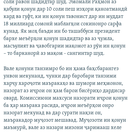
соли равон шадидтар шуд. Эмомалӣ Раҳмон аз
қабули қонун дар 10 соли пеш изҳори қаноатмандӣ
кард ва гуфт, ки ин қонун тавонист дар ин муддат
18 миллиард сомонӣ маблағҳои сокинонро сарфа
кунад. Як моҳ баъди ин бо ташаббуси президент
бархе меъёрҳои қонун шадидтар ва аз ҷумла,
масъулият ва ҷавобгарии мақомот аз рӯи ин қонун
– то барканорӣ аз мақом - сангинтар шуд.
Вале қонуни танзимро бо ин ҳама баҳсбарангез
унвон мекунанд, чунки дар баробари танзими
харҷу хароҷоти маъракаҳо ва шумори меҳмонон,
назорат аз иҷрои он ҳам барои бисёриҳо дардисар
овард. Комиссиюни махсуси назорати иҷрои қонун
ба ҳар маърака расида, иҷрои меъёрҳои онро
назорат мекунад ва дар сурати нақзи он,
маъракадор муҷозот мешавад. Муҷозоти ин қонун
маъмурӣ, вале аз назари мизони ҷаримааш хеле