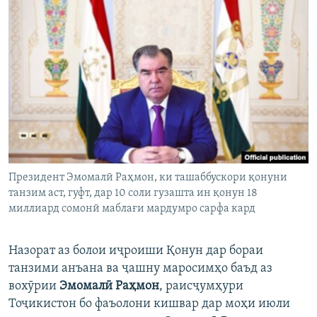
Президент Эмомалӣ Раҳмон, ки ташаббускори қонуни
танзим аст, гуфт, дар 10 соли гузашта ин қонун 18
миллиард сомонӣ маблағи мардумро сарфа кард
Назорат аз болои иҷроиши Қонун дар бораи
танзими анъана ва ҷашну маросимҳо баъд аз
вохӯрии
Эмомалӣ Раҳмон
, раисҷумҳури
Тоҷикистон бо фаъолони кишвар дар моҳи июли