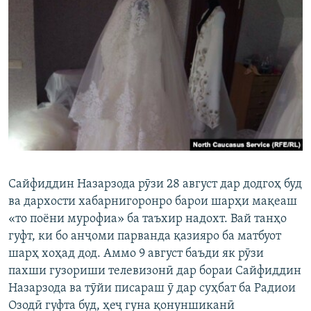
Сайфиддин Назарзода рӯзи 28 август дар додгоҳ буд
ва дархости хабарнигоронро барои шарҳи мақеаш
«то поёни мурофиа» ба таъхир надохт. Вай танҳо
гуфт, ки бо анҷоми парванда қазияро ба матбуот
шарҳ хоҳад дод. Аммо 9 август баъди як рӯзи
пахши гузориши телевизонӣ дар бораи Сайфиддин
Назарзода ва тӯйи писараш ӯ дар суҳбат ба Радиои
Озодӣ гуфта буд, ҳеҷ гуна қонуншиканӣ