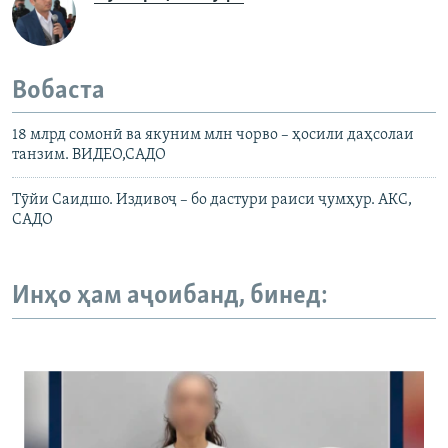
Вобаста
18 млрд сомонӣ ва якуним млн чорво – ҳосили даҳсолаи
танзим. ВИДЕО,САДО
Тӯйи Саидшо. Издивоҷ – бо дастури раиси ҷумҳур. АКС,
САДО
Инҳо ҳам аҷоибанд, бинед: