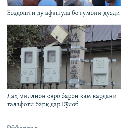
Боздошти ду афвшуда бо гумони дуздӣ
Даҳ миллион евро барои кам кардани
талафоти барқ дар Кӯлоб