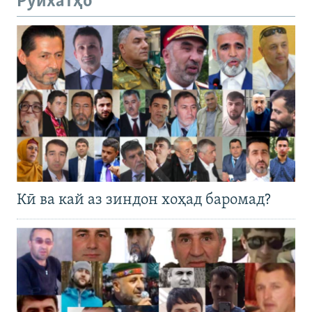
Рӯйхатҳо
Кӣ ва кай аз зиндон хоҳад баромад?