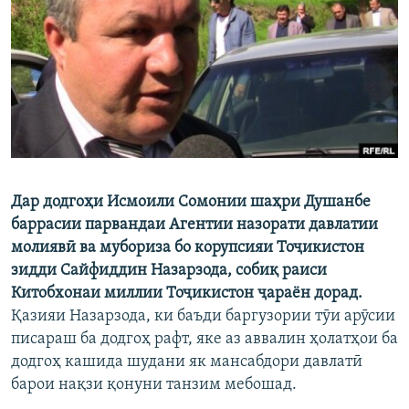
ГУЗОРИШҲОИ РАДИОӢ
Русский
ПАЙГИРӢ КУНЕД
Дар додгоҳи Исмоили Сомонии шаҳри Душанбе
Ҳамаи сомонаҳои RFE/RL
баррасии парвандаи Агентии назорати давлатии
молиявӣ ва мубориза бо корупсияи Тоҷикистон
зидди Сайфиддин Назарзода, собиқ раиси
Китобхонаи миллии Тоҷикистон ҷараён дорад.
Қазияи Назарзода, ки баъди баргузории тӯи арӯсии
писараш ба додгоҳ рафт, яке аз аввалин ҳолатҳои ба
додгоҳ кашида шудани як мансабдори давлатӣ
барои нақзи қонуни танзим мебошад.