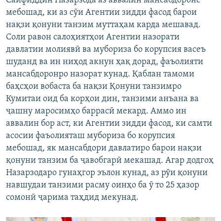
Сайфиддин Назарзода аз аввалин мансабдороне
мебошад, ки аз сӯи Агентии зидди фасод барои
нақзи қонуни танзим муттаҳам карда мешавад.
Соли равон салоҳиятҳои Агентии назорати
давлатии молиявӣ ва мубориза бо корупсия васеъ
шуданд ва ин ниҳод акнун ҳақ дорад, фаъолияти
мансабдоронро назорат кунад. Қаблан тамоми
баҳсҳои вобаста ба нақзи Қонуни танзимро
Кумитаи оид ба корҳои дин, танзими анъана ва
ҷашну маросимҳо баррасӣ мекард. Аммо ин
аввалин бор аст, ки Агентии зидди фасод, ки самти
асосии фаъолияташ мубориза бо корупсия
мебошад, як мансабдори давлатиро барои нақзи
қонуни танзим ба ҷавобгарӣ мекашад. Агар додгоҳ
Назарзодаро гунаҳгор эълон кунад, аз рӯи қонуни
навшудаи танзими расму оинҳо ба ӯ то 25 ҳазор
сомонӣ ҷарима таҳдид мекунад.