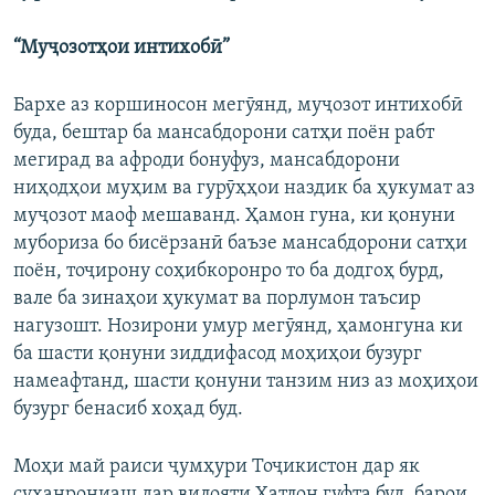
“Муҷозотҳои интихобӣ”
Бархе аз коршиносон мегӯянд, муҷозот интихобӣ
буда, бештар ба мансабдорони сатҳи поён рабт
мегирад ва афроди бонуфуз, мансабдорони
ниҳодҳои муҳим ва гурӯҳҳои наздик ба ҳукумат аз
муҷозот маоф мешаванд. Ҳамон гуна, ки қонуни
мубориза бо бисёрзанӣ баъзе мансабдорони сатҳи
поён, тоҷирону соҳибкоронро то ба додгоҳ бурд,
вале ба зинаҳои ҳукумат ва порлумон таъсир
нагузошт. Нозирони умур мегӯянд, ҳамонгуна ки
ба шасти қонуни зиддифасод моҳиҳои бузург
намеафтанд, шасти қонуни танзим низ аз моҳиҳои
бузург бенасиб хоҳад буд.
Моҳи май раиси ҷумҳури Тоҷикистон дар як
суханрониаш дар вилояти Хатлон гуфта буд, барои