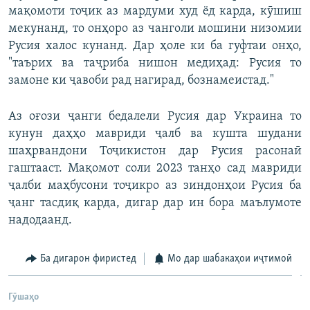
мақомоти тоҷик аз мардуми худ ёд карда, кӯшиш
мекунанд, то онҳоро аз чанголи мошини низомии
Русия халос кунанд. Дар ҳоле ки ба гуфтаи онҳо,
"таърих ва таҷриба нишон медиҳад: Русия то
замоне ки ҷавоби рад нагирад, бознамеистад."
Аз оғози ҷанги бедалели Русия дар Украина то
кунун даҳҳо мавриди ҷалб ва кушта шудани
шаҳрвандони Тоҷикистон дар Русия расонаӣ
гаштааст. Мақомот соли 2023 танҳо сад мавриди
ҷалби маҳбусони тоҷикро аз зиндонҳои Русия ба
ҷанг тасдиқ карда, дигар дар ин бора маълумоте
надодаанд.
Ба дигарон фиристед
Мо дар шабакаҳои иҷтимоӣ
Гӯшаҳо