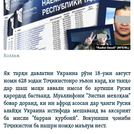
ГУЗОРИШҲОИ РАДИОӢ
Русский
ПАЙГИРӢ КУНЕД
Коллаж
Ҳамаи сомонаҳои RFE/RL
Як тарҳи давлатии Украина рӯзи 18-уми август
номи 628 зодаи Тоҷикистонро эълон кард, ки танҳо
дар шаш моҳи аввали имсол бо артиши Русия
қарордод бастаанд. Муаллифони "Зистан мехоҳам"
бовар доранд, ки ин афрод асосан дар ҷанги Русия
алайҳи Украина истифода мешаванд ва аксарият
ба мисли "барраи қурбонӣ". Вокуниши ҷониби
Тоҷикистон ба нашри номҳо маълум нест.