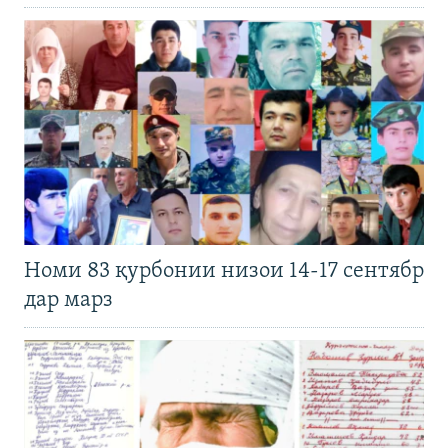
Номи 83 қурбонии низои 14-17 сентябр
дар марз