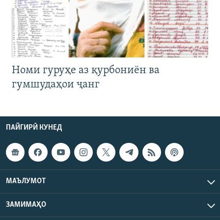
Номи гуруҳе аз қурбониён ва
гумшудаҳои ҷанг
ПАЙГИРӢ КУНЕД
МАЪЛУМОТ
ЗАМИМАҲО