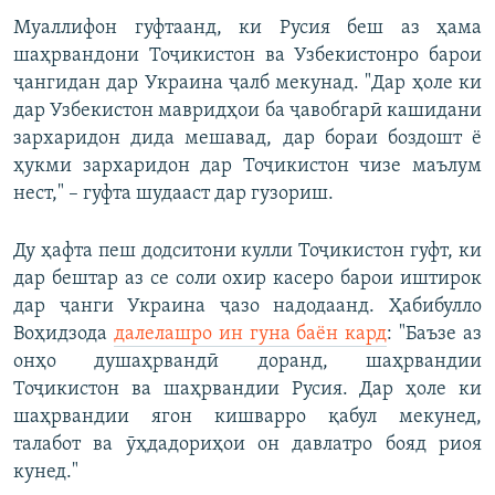
Муаллифон гуфтаанд, ки Русия беш аз ҳама
шаҳрвандони Тоҷикистон ва Узбекистонро барои
ҷангидан дар Украина ҷалб мекунад. "Дар ҳоле ки
дар Узбекистон мавридҳои ба ҷавобгарӣ кашидани
зархаридон дида мешавад, дар бораи боздошт ё
ҳукми зархаридон дар Тоҷикистон чизе маълум
нест," – гуфта шудааст дар гузориш.
Ду ҳафта пеш додситони кулли Тоҷикистон гуфт, ки
дар бештар аз се соли охир касеро барои иштирок
дар ҷанги Украина ҷазо надодаанд. Ҳабибулло
Воҳидзода
далелашро ин гуна баён кард
: "Баъзе аз
онҳо душаҳрвандӣ доранд, шаҳрвандии
Тоҷикистон ва шаҳрвандии Русия. Дар ҳоле ки
шаҳрвандии ягон кишварро қабул мекунед,
талабот ва ӯҳдадориҳои он давлатро бояд риоя
кунед."