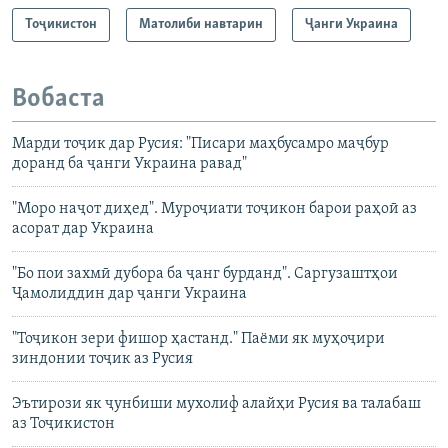
Тоҷикистон
Матолиби навтарин
Ҷанги Украина
Вобаста
Марди тоҷик дар Русия: "Писари маҳбусамро маҷбур
доранд ба ҷанги Украина равад"
"Моро наҷот диҳед". Муроҷиати тоҷикон барои раҳоӣ аз
асорат дар Украина
"Бо пои захмӣ дубора ба ҷанг бурданд". Саргузаштҳои
Ҷамолиддин дар ҷанги Украина
"Тоҷикон зери фишор ҳастанд." Паёми як муҳоҷири
зиндонии тоҷик аз Русия
Эътирози як ҷунбиши мухолиф алайҳи Русия ва талабаш
аз Тоҷикистон