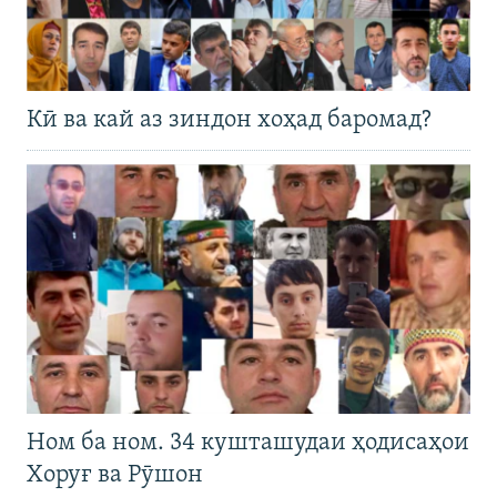
Кӣ ва кай аз зиндон хоҳад баромад?
Ном ба ном. 34 кушташудаи ҳодисаҳои
Хоруғ ва Рӯшон