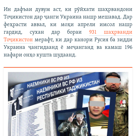
Ин дафъаи дувум аст, ки рӯйхати шаҳрвандони
Тоҷикистон дар ҷанги Украина нашр мешавад. Дар
феҳрасти аввал, ки моҳи апрели имсол нашр
гардид, сухан дар бораи
931 шаҳрванди
Тоҷикистон
мерафт, ки дар канори Русия ба зидди
Украина ҷангидаанд ё меҷанганд ва камаш 196
нафари онҳо кушта шудаанд.