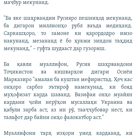
маҷбур мекунанд.
"Ба яке шаҳрвандии Русияро пешниҳод мекунанд,
ба дигарон миллионҳо рубл ваъда медиҳанд.
Саркашҳоро, то замоне ки қарордодро имзо
накунанд, мезананд ё бо ҳукми зиндон таҳдид
мекунанд," – гуфта шудааст дар гузориш.
Ба қавли муаллифон, Русия шаҳрвандони
Тоҷикистон ва кишварҳои дигари Осиёи
Марказиро "амалан ба куштан мефиристад. Ҳеч кас
онҳоро сарбоз эътироф намекунад, ки бояд
муҳофизат карда шаванд. Вазифаи онҳо муайян
кардани ҷойи нерӯҳои мусаллаҳи Украина ва
қабули зарба аст, аз ин рӯ, тааҷҷубовар нест, ки
талафот дар байни онҳо фалокатбор аст."
Муаллифони тарҳ изҳори умед кардаанд, ки