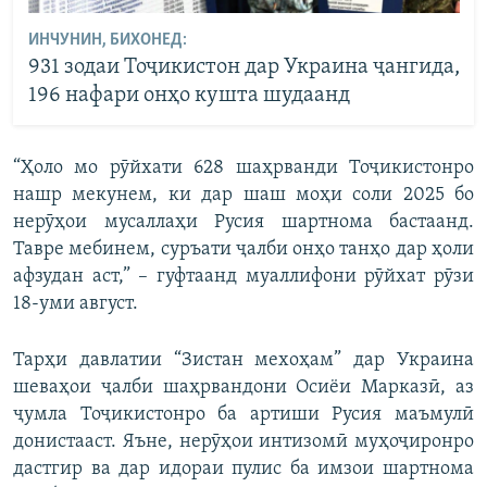
ИНЧУНИН, БИХОНЕД:
931 зодаи Тоҷикистон дар Украина ҷангида,
196 нафари онҳо кушта шудаанд
“Ҳоло мо рӯйхати 628 шаҳрванди Тоҷикистонро
нашр мекунем, ки дар шаш моҳи соли 2025 бо
нерӯҳои мусаллаҳи Русия шартнома бастаанд.
Тавре мебинем, суръати ҷалби онҳо танҳо дар ҳоли
афзудан аст,” – гуфтаанд муаллифони рӯйхат рӯзи
18-уми август.
Тарҳи давлатии “Зистан мехоҳам” дар Украина
шеваҳои ҷалби шаҳрвандони Осиёи Марказӣ, аз
ҷумла Тоҷикистонро ба артиши Русия маъмулӣ
донистааст. Яъне, нерӯҳои интизомӣ муҳоҷиронро
дастгир ва дар идораи пулис ба имзои шартнома