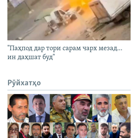
"Паҳпод дар тори сарам чарх мезад…
ин даҳшат буд"
Рӯйхатҳо