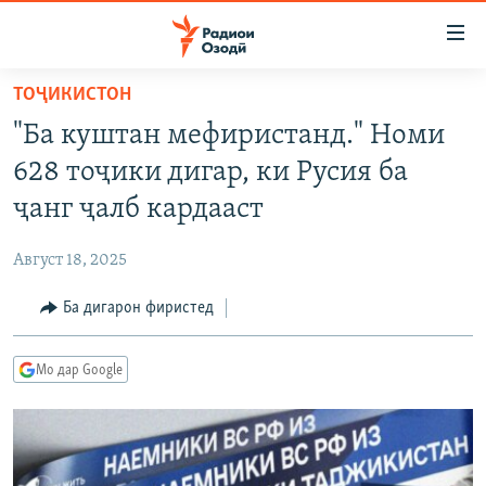
Пайвандҳои
дастрасӣ
Ҷаҳиш
ТОҶИКИСТОН
ба
ГӮШАҲО
"Ба куштан мефиристанд." Номи
мояи
ГАПИ ОЗОД
СИЁСАТ
аслӣ
628 тоҷики дигар, ки Русия ба
РӮЗГОРИ МУҲОҶИР
Ҷаҳиш
ИҚТИСОД
ҷанг ҷалб кардааст
ба
САЛОМ, ХОҲАР
ҶОМЕА
феҳристи
Август 18, 2025
ТАҲҚИҚОТ
ҚАЗИЯИ "КРОКУС"
аслӣ
Ҷаҳиш
Ба дигарон фиристед
ҶАНГ ДАР УКРАИНА
ОСИЁИ МАРКАЗӢ
ба
НАЗАРИ МАРДУМ
ФАРҲАНГ
ҷустор
Мо дар Google
ЧАНДРАСОНАӢ
МЕҲМОНИ ОЗОДӢ
БЛОГИСТОН
РӮЙХАТҲО
ВАРЗИШ
ОЗОДӢ ОНЛАЙН
ВИДЕО
КИТОБҲОИ ОЗОДӢ
НИГОРИСТОН