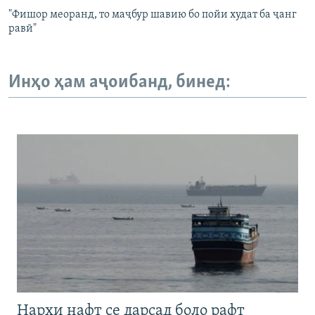
"Фишор меоранд, то маҷбур шавию бо пойи худат ба ҷанг
равӣ"
Инҳо ҳам аҷоибанд, бинед:
Нархи нафт се дарсад боло рафт