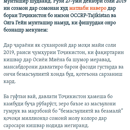
мунташир шудаанд. Рӯзи 27-уми декабри соли 2019
ин созмон дар сомонаи худ
матлаби наверо
дар
бораи Тоҷикистон бо имзои OCCRP-Tajikistan ва
Олга Гейн мунташир намуд, ки фишурдаи онро
бознашр мекунем:
Дар ҷараёни як суханронӣ дар моҳи майи соли
2019, раиси ҷумҳурии Тоҷикистон, ки фақиртарин
кишвар дар Осиёи Миёна ба шумор меравад,
мансабдорони давлатиро барои фасоди густарда ва
ончи бемасъулиятӣ хонда буд, қотеъона сарзаниш
кард.
Ба гуфтаи вай, давлати Тоҷикистон ҳамеша бо
камбуди буҷа рӯбарӯст, зеро баъзе аз масъулони
гумрук ва марзбонӣ бо “бемасъулиятӣ ва беамалӣ”
қочоқи миллионҳо сомонӣ молу колоро дар
саросари кишвар нодида мегиранд.