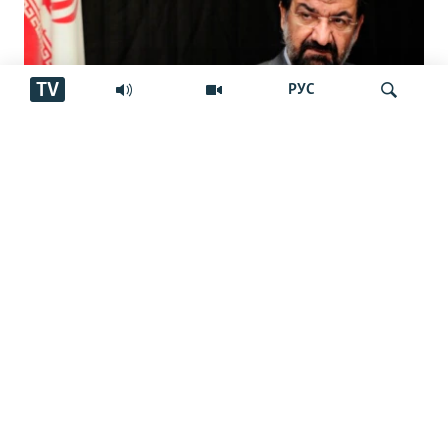
TV
РУС
Мӯҳсин Ризоӣ дабири Шӯрои олии
Ҷустуҷӯ
амнияти миллии Эрон шуд