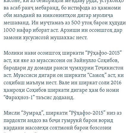
касоне, ки аз бемориҳои меъдаву рӯда, устухонҳо
ва асаб ранҷ мебаранд, бо истифода аз ҳаммоми
оби маъданӣ ва имкониятҳои дигар муолиҷа
мешаванд. Ин муҷтамаъ аз 500 утоқ барои ҳудуди
1000 нафар иборат аст. Арзиши ин осоишгоҳ дар
замони хусусисозӣ мушаххас нест.
Молики нави осоишгоҳ ширкати “Рӯҳафзо-2015”
аст, ки яке аз муассисони он Зайнулло Соҳибов,
бародари ду домоди раиси ҷумҳурии Тоҷикистон
аст. Муассиси дигари он ширкати “Самоҳ” аст, ки
соҳибаш маълум нест. Вале ин ширкат соли 2016
ҳамроҳи Соҳибов ширкати дигаре ҳам бо номи
“Фараҳноз-1” таъсис додаанд.
Мисли “Зумрад”, ширкати “Рӯҳафзо-2015” низ аз
пардохти андоз ва боҷи гумрукӣ барои ворид
кардани масолеҳи сохтмонӣ барои бозсозии