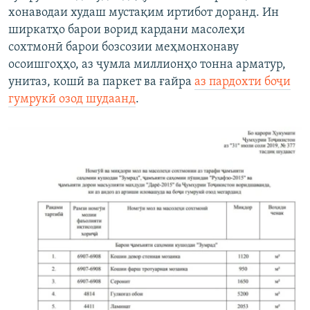
хонаводаи худаш мустақим иртибот доранд. Ин
ширкатҳо барои ворид кардани масолеҳи
сохтмонӣ барои бозсозии меҳмонхонаву
осоишгоҳҳо, аз ҷумла миллионҳо тонна арматур,
унитаз, кошӣ ва паркет ва ғайра
аз пардохти боҷи
гумрукӣ озод шудаанд
.