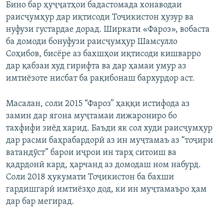
Бино бар ҳуҷҷатҳои бадастомада хонаводаи
раисҷумҳур дар иқтисоди Тоҷикистон ҳузур ва
нуфузи густардае дорад. Ширкати «Фароз», вобаста
ба домоди бонуфузи раисҷумҳур Шамсулло
Соҳибов, бисёре аз бахшҳои иқтисоди кишварро
дар қабзаи худ гирифта ва дар ҳамаи умур аз
имтиёзоте нисбат ба рақибонаш бархурдор аст.
Масалан, соли 2015 “Фароз” ҳаққи истифода аз
замин дар ягона муҷтамаи лижарониро бо
тахфифи зиёд харид. Баъди як сол худи раисҷумҳур
дар расми баҳрабардорӣ аз ин муҷтамаъ аз “тоҷири
ватандӯст” барои иҷрои ин тарҳ ситоиш ва
қадрдонӣ кард, ҳарчанд аз домодаш ном набурд.
Соли 2018 ҳукумати Тоҷикистон ба бахши
гардишгарӣ имтиёзҳо дод, ки ин муҷтамаъро ҳам
дар бар мегирад.