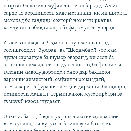
ширкат ба далели муфлисшавӣ хабар дод. Аммо
бархе аз коршиносон ҳадс мезананд, ки ин ширкат
мехоҳад бо таҷдиди сохторӣ номи ширкат ва
ҳамчунин собиқаи онро ба фаромӯшӣ супорад.
Аъзои хонаводаи Раҳмон акнун метавонанд
осоишгоҳҳои “Зумрад” ва “Шоҳамбарӣ”-ро ҳам
ҷузъи сарватҳое ба шумор оваранд, ки осон ба
чангашон омадааст. Ин ду осоишгоҳ ба феҳристи
тӯлонии амволу дороиҳои онҳо дар бахшҳои
варзиши зимистонӣ, омӯзиши ронандагӣ,
ҷамъоварӣ ва фуруши гиёҳҳои дармонӣ, бонкдорӣ,
истихроҷи маъдан, терминалҳои мусофирбарӣ ва
гумрукӣ изофа шудааст.
Онҳо, албатта, бояд шукронаи имтиёзҳои молие
ҳам кунанд, ки ҳукумат ба манзури бозсозии