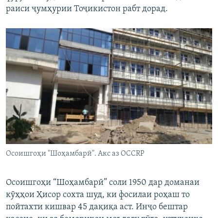
раиси ҷумҳурии Тоҷикистон рабт дорад.
Осоишгоҳи "Шоҳамбарӣ". Акс аз OCCRP
Осоишгоҳи “Шоҳамбарӣ” соли 1950 дар доманаи
кӯҳҳои Ҳисор сохта шуд, ки фосилаи роҳаш то
пойтахти кишвар 45 дақиқа аст. Инҷо бештар