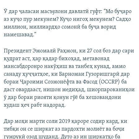
Ӯ дар ҷаласаи масъулони давлатӣ гуфт: “Мо буҷаро
аз куҷо пур мекунем? Куҷо нигоҳ мекунем? Садҳо
миллион, миллиардҳо сомонӣ ба буҷа ворид
намешавад.”
Президент Эмомалӣ Раҳмон, ки 27 сол боз дар сари
қудрат аст, ҳар қадар бихоҳад, метавонад
мансабдоронро накӯҳиш ва танбеҳ кунад, аммо
санаду ҳуҷҷатҳое, ки Барномаи Гузоришгарӣ дар
бораи Ҷароими Созмонёфта ва Фасод (OCCRP) ба
даст овардааст, нишон медиҳад, шиорпароканиҳои
ӯ дар бораи риояти қонун гӯё ба хешовандони
худаш ҳеч рабт надорад.
Дар моҳи марти соли 2019 қароре содир кард, ки
тибқи он се ширкат аз пардохти молиёт ва боҷи
гумрукӣ озод шуданд. Дуто аз ин ширкатҳо ба