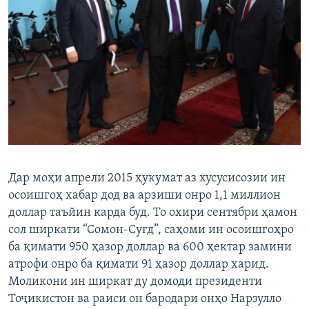
Дар моҳи апрели 2015 ҳукумат аз хусусисозии ин
осоишгоҳ хабар дод ва арзиши онро 1,1 миллион
доллар таъйин карда буд. То охири сентябри ҳамон
сол ширкати “Сомон-Суғд”, саҳоми ин осоишгоҳро
ба қимати 950 ҳазор доллар ва 600 ҳектар замини
атрофи онро ба қимати 91 ҳазор доллар харид.
Моликони ин ширкат ду домоди президенти
Тоҷикистон ва раиси он бародари онҳо Нарзулло