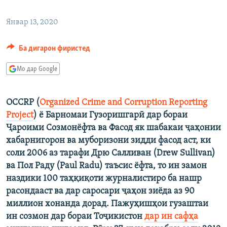
ГУЗОРИШҲОИ РАДИОӢ
Русский
Январ 13, 2020
ПАЙГИРӢ КУНЕД
Ба дигарон фиристед
Мо дар Google
OCCRP (
Organized Crime and Corruption Reporting
Ҳамаи сомонаҳои RFE/RL
Project
) ё Барномаи Гузоришгарӣ дар бораи
Ҷароими Созмонёфта ва Фасод як шабакаи ҷаҳонии
хабарнигорон ва муборизони зидди фасод аст, ки
соли 2006 аз тарафи Дрю Салливан (Drew Sullivan)
ва Пол Раду (Paul Radu) таъсис ёфта, то ин замон
наздики 100 таҳқиқоти журналистиро ба нашр
расондааст ва дар саросари ҷаҳон зиёда аз 90
миллион хонанда дорад. Пажуҳишҳои гузаштаи
ин созмон дар бораи Тоҷикистон
дар ин сафҳа