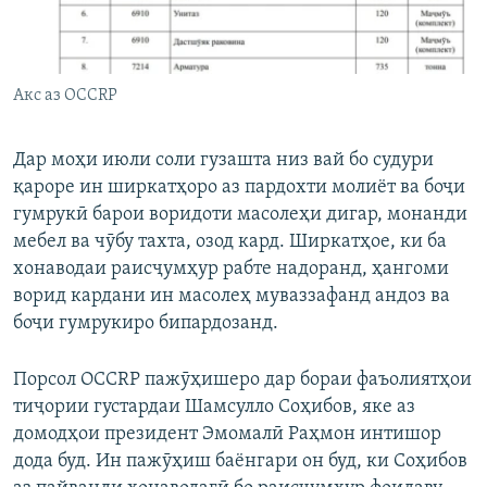
Акс аз OCCRP
Дар моҳи июли соли гузашта низ вай бо судури
қароре ин ширкатҳоро аз пардохти молиёт ва боҷи
гумрукӣ барои воридоти масолеҳи дигар, монанди
мебел ва чӯбу тахта, озод кард. Ширкатҳое, ки ба
хонаводаи раисҷумҳур рабте надоранд, ҳангоми
ворид кардани ин масолеҳ муваззафанд андоз ва
боҷи гумрукиро бипардозанд.
Порсол OCCRP пажӯҳишеро дар бораи фаъолиятҳои
тиҷории густардаи Шамсулло Соҳибов, яке аз
домодҳои президент Эмомалӣ Раҳмон интишор
дода буд. Ин пажӯҳиш баёнгари он буд, ки Соҳибов