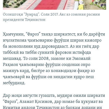
Осоишгоҳи "Зумрад". Соли 2017. Акс аз сомонаи расмии
президенти Тоҷикистон
Ҳамчунин, “Фароз” танҳо ширкатест, ки бо дарёфти
иҷозатнома ҷамъоварию фурӯши шираи камолро
ба монополияи худ даровардааст. Аз ин гиёҳ дар
таббохӣ ва тибби суннатӣ фаровон истифода
мешавад. То соли 2008, замоне ки Эмомалӣ
Раҳмон ҷамъоварию фурӯши озодонаи онро
мамнуъ кард, бисёре аз хонаводаҳои фақир аз
ҷамъоварӣ ва фурӯши он зиндагии худро пеш
мебурданд.
Дар моҳи августи гузашта, мудири омили ширкати
“Фароз”, Азамат Қосимов, дар номае ба ҳукумат ва
Кумитаи андози Тоҷикистон аз барҳам додани ин