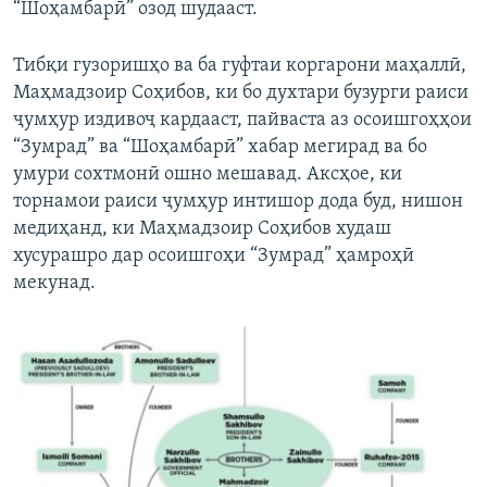
“Шоҳамбарӣ” озод шудааст.
Тибқи гузоришҳо ва ба гуфтаи коргарони маҳаллӣ,
Маҳмадзоир Соҳибов, ки бо духтари бузурги раиси
ҷумҳур издивоҷ кардааст, пайваста аз осоишгоҳҳои
“Зумрад” ва “Шоҳамбарӣ” хабар мегирад ва бо
умури сохтмонӣ ошно мешавад. Аксҳое, ки
торнамои раиси ҷумҳур интишор дода буд, нишон
медиҳанд, ки Маҳмадзоир Соҳибов худаш
хусурашро дар осоишгоҳи “Зумрад” ҳамроҳӣ
мекунад.