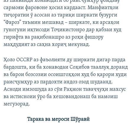
аз пайванди хонаводагӣ бо раисҷумҳур фоидаву
сармояи фаровоне ҳосил кардааст. Манфиатҳои
тиҷоратии ӯ асосан аз тариқи ширкати бузурги
“Фароз” таъмин мешавад – ширкате, ки арсаҳои
гуногуни иқтисоди Тоҷикистонро дар қабзаи худ
гирифта ва рақибонашро аз роҳи фишору
маҳдудият аз саҳна хориҷ мекунад.
Ҳоло OCCRP аз фаъолияти ду ширкати дигар парда
бардошта, ки ба хонаводаи Соҳибов тааллуқ доранд
ва барои бозсозии осоишгоҳҳои худ бо қарори худи
раисҷумҳур аз пардохти андоз озод шудаанд.
Асноди имзошуда аз сӯи Раҳмон таваҷҷуҳи махсус
ва истисноии ӯро ба хешовандонаш ба намоиш
мегузорад.​
Тарака ва мероси Шӯравӣ