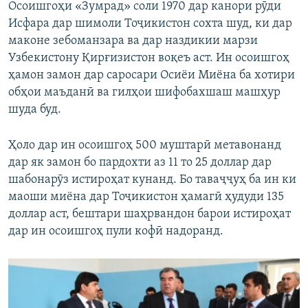
Осоишгоҳи «Зумрад» соли 1970 дар канори рӯди
Исфара дар шимоли Тоҷикистон сохта шуд, ки дар
маконе зебоманзара ва дар наздикии марзи
Узбекистону Қирғизистон воқеъ аст. Ин осоишгоҳ
ҳамон замон дар саросари Осиёи Миёна ба хотири
обҳои маъданӣ ва гилҳои шифобахшаш машҳур
шуда буд.
Ҳоло дар ин осоишгоҳ 500 муштарӣ метавонанд
дар як замон бо пардохти аз 11 то 25 доллар дар
шабонарӯз истироҳат кунанд. Бо таваҷҷуҳ ба ин ки
маоши миёна дар Тоҷикистон ҳамагӣ ҳудуди 135
доллар аст, бештари шаҳрвандон барои истироҳат
дар ин осоишгоҳ пули кофӣ надоранд.