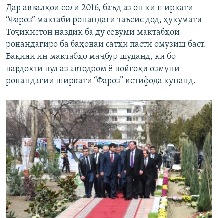
Дар аввалҳои соли 2016, баъд аз он ки ширкати
“Фароз” мактаби ронандагӣ таъсис дод, ҳукумати
Тоҷикистон наздик ба ду севуми мактабҳои
ронандагиро ба баҳонаи сатҳи пасти омӯзиш баст.
Бақияи ин мактабҳо маҷбур шуданд, ки бо
пардохти пул аз автодром ё пойгоҳи озмуни
ронандагии ширкати “Фароз” истифода кунанд.