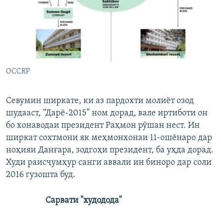
OCCRP
Севумин ширкате, ки аз пардохти молиёт озод
шудааст, “Дарё-2015” ном дорад, вале иртиботи он
бо хонаводаи президент Раҳмон рӯшан нест. Ин
ширкат сохтмони як меҳмонхонаи 11-ошёнаро дар
ноҳияи Данғара, зодгоҳи президент, ба уҳда дорад.
Худи раисҷумҳур санги аввали ин биноро дар соли
2016 гузошта буд.
Сарвати
"
худодода
"