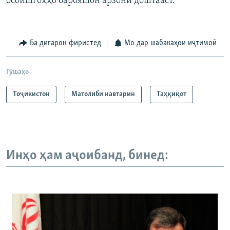
осоишгоҳҳо барояшон арзонӣ доштааст.
Ба дигарон фиристед
Мо дар шабакаҳои иҷтимоӣ
Гӯшаҳо
Тоҷикистон
Матолиби навтарин
Таҳқиқот
Инҳо ҳам аҷоибанд, бинед: