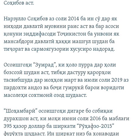
Соҳибов аст.
Нарзулло Соҳибов аз соли 2014 ба ин сӯ дар як
ниҳоди давлатӣ муовини раис аст ва бар асоси
қонуни зиддифасоди Тоҷикистон ба унвони як
мансабдори давлатӣ ҳаққи машғул шудан ба
тиҷорат ва сармоягузории хусусиро надорад.
Осоишгоҳи “Зумрад”, ки ҳоло пурра дар ҳоли
бозсозӣ шудан аст, тибқи дастуру қарорҳои
тасвибшуда дар моҳҳои март ва июли соли 2019 аз
пардохти андоз ва боҷи гумрукӣ барои воридоти
масолеҳи сохтмонӣ озод шудааст.
“Шоҳамбарӣ” осоишгоҳи дигаре бо собиқаи
дурахшон аст, ки моҳи июни соли 2016 ба маблағи
395 ҳазор доллар ба ширкати “Рӯҳафзо-2015”
фурӯхта шудааст. Ин ширкат низ ба хонаводаи