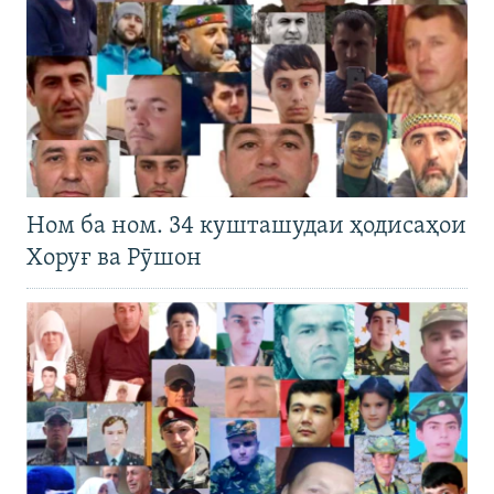
Ном ба ном. 34 кушташудаи ҳодисаҳои
Хоруғ ва Рӯшон