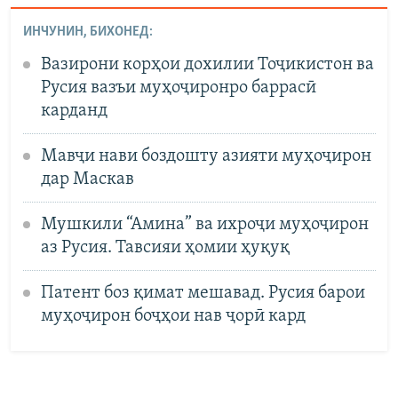
ИНЧУНИН, БИХОНЕД:
Вазирони корҳои дохилии Тоҷикистон ва
Русия вазъи муҳоҷиронро баррасӣ
карданд
Мавҷи нави боздошту азияти муҳоҷирон
дар Маскав
Мушкили “Амина” ва ихроҷи муҳоҷирон
аз Русия. Тавсияи ҳомии ҳуқуқ
Патент боз қимат мешавад. Русия барои
муҳоҷирон боҷҳои нав ҷорӣ кард