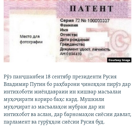
ГУЗОРИШҲОИ РАДИОӢ
Русский
ПАЙГИРӢ КУНЕД
Ҳамаи сомонаҳои RFE/RL
Рӯз панҷшанбеи 18 сентябр президенти Русия
Владимир Путин бо раҳбарони ҷиноҳҳои пирӯз дар
интихоботи миёндавраии ин кишвар масъалаи
муҳоҷирати кориро баҳс кард. Мушкили
муҳоҷират аз масъалаҳои мубрам дар ин
интихобот ва аслан, дар барномаҳои сиёсии давлат,
парламент ва гурӯҳҳои сиёсии Русия буд.