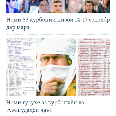
Номи 83 қурбонии низои 14-17 сентябр
дар марз
Номи гуруҳе аз қурбониён ва
гумшудаҳои ҷанг