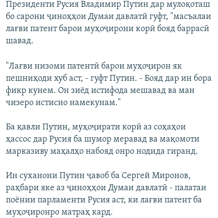
Президенти Русия Владимир Путин дар мулоқоташ
бо сарони ҷиноҳҳои Думаи давлатӣ гуфт, "масъалаи
лағви патент барои муҳоҷирони корӣ бояд баррасӣ
шавад.
"Лағви низоми патентӣ барои муҳоҷирон як
пешниҳоди хуб аст, - гуфт Путин. - Бояд дар ин бора
фикр кунем. Он зиёд истифода мешавад ва ман
чизеро истисно намекунам."
Ба қавли Путин, муҳоҷирати корӣ аз соҳаҳои
ҳассос дар Русия ба шумор меравад ва мақомоти
марказиву маҳалҳо набояд онро нодида гиранд.
Ин суханони Путин ҷавоб ба Сергей Миронов,
раҳбари яке аз ҷиноҳҳои Думаи давлатӣ - палатаи
поёнии парламенти Русия аст, ки лағви патент ба
муҳоҷиронро матраҳ кард.