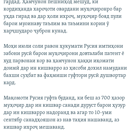
гардад. Ҳамчунон пешниҳод мешуд, ки
кордиҳанда хароҷоти овардани муҳоҷиронро бар
уҳда гирад ва дар ҳоли ихроҷ, муҳоҷир бояд пули
барои муоинаву таълим ва таъмини кории ӯ
харҷшударо ҷуброн кунад.
Моҳи июли соли равон ҳукумати Русия имтиҳони
забони русӣ барои муҳоҷирони довталаби патент ё
худ парвонаи кор ва ҳамчунон ҳаққи иқомати
доимӣ дар ин кишварро аз ҳисоби дохил намудани
бахши суҳбат ва фаҳмиши гуфтори русӣ душвортар
кард.
Мақомоти Русия гуфта буданд, ки беш аз 700 ҳазор
муҳоҷир дар ин кишвар санади дуруст барои ҳузур
дар ин кишварро надоранд ва агар то 10-уми
сентябр санадҳояшон аз нав таҳия нашаванд, аз
кишвар ихроҷ мешаванд.