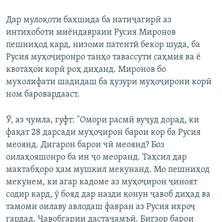
Дар мулоқоти бахшида ба натиҷагирӣ аз
интихоботи миёндавраии Русия Миронов
пешниҳод кард, низоми патентӣ бекор шуда, ба
Русия муҳоҷиронро танҳо тавассути саҳмия ва ё
квотаҳои корӣ роҳ диҳанд. Миронов бо
мухолифати шадидаш ба ҳузури муҳоҷирони корӣ
ном баровардааст.
Ӯ, аз ҷумла, гуфт: "Омори расмӣ вуҷуд дорад, ки
фақат 28 дарсади муҳоҷирон барои кор ба Русия
меоянд. Дигарон барои чӣ меоянд? Боз
оилаҳояшонро ба ин ҷо меоранд. Таҳсил дар
мактабҳоро ҳам мушкил мекунанд. Мо пешниҳод
мекунем, ки агар кадоме аз муҳоҷирон ҷиноят
содир кард, ӯ бояд дар назди қонун ҷавоб диҳад ва
тамоми оилаву авлодаш фавран аз Русия ихроҷ
гардад. Ҷавобгарии дастаҷамъӣ. Бигзор барои