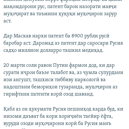
мақомдорони рус, патент барои назорати мавҷи
муҳоҷират ва таъмини ҳуқуқи муҳоҷирон зарур
аст.
Дар Маскав нархи патент ба 8900 рубли русӣ
баробар аст. Даромад аз патент дар саросари Русия
садҳо миллион долларро ташкил медиҳад.
20 марти соли равон Путин фармон дод, ки дар
сурати иҷрои баъзе талабот ва, аз ҷумла супурдани
изи ангушт, ташхиси тиббиву наркологӣ ва
надоштани бемориҳои гузаранда, муҳоҷирон аз
гирифтани патенти корӣ озод шаванд.
Қабл аз он ҳукумати Русия пешниҳод карда буд, ки
низоми даъват ба кори хориҷиён тағйир ёфта,
вуруди озоди муҳоҷирони корӣ ба Русия манъ