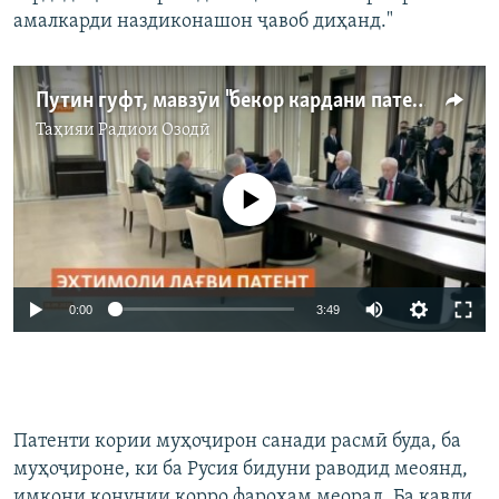
амалкарди наздиконашон ҷавоб диҳанд."
Путин гуфт, мавзӯи "бекор кардани патент бояд баррасӣ шавад"
Таҳияи
Радиои Озодӣ
Феълан кор намекунад
Auto
0:00
3:49
240p
360p
Auto
240p
360p
480p
480p
Патенти кории муҳоҷирон санади расмӣ буда, ба
720p
муҳоҷироне, ки ба Русия бидуни раводид меоянд,
720p
1080p
имкони қонунии корро фароҳам меорад. Ба қавли
1080p