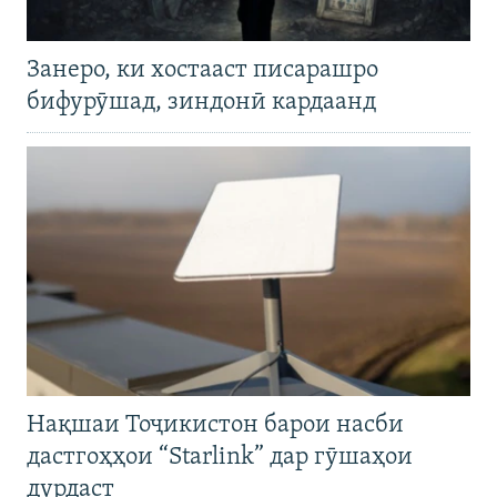
Занеро, ки хостааст писарашро
бифурӯшад, зиндонӣ кардаанд
Нақшаи Тоҷикистон барои насби
дастгоҳҳои “Starlink” дар гӯшаҳои
дурдаст