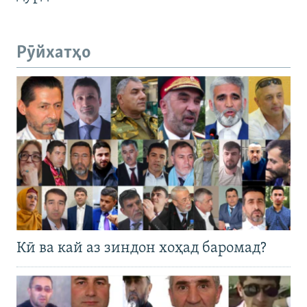
Рӯйхатҳо
Кӣ ва кай аз зиндон хоҳад баромад?