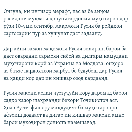
Онгуна, ки интизор мерафт, пас аз ба анҷом
расидани муҳлати қонунигардонии муҳоҷирон дар
рӯзи 10-уми сентябр, мақомоти Русия ба рейдҳои
сартосарии пур аз хушунат даст задаанд.
Дар айни замон мақомоти Русия зоҳиран, барои ба
даст овардани сармояи сиёсӣ ва дилгарм намудани
муҳоҷирони корӣ аз Украина ва Молдова, онҳоро
аз баъзе пардохтҳои марбут бо будубош дар Русия
ва ҳаққи кор дар ин кишвар озод кардаанд.
Русия макони аслии ҷустуҷӯйи кору даромад барои
садҳо ҳазор шаҳрванди бекори Тоҷикистон аст.
Ҳоло Русия фишору маҳдудият ба муҳоҷиронро
афзоиш додааст ва дигар ин кишвар макони амне
барои муҳоҷирон дониста намешавад.