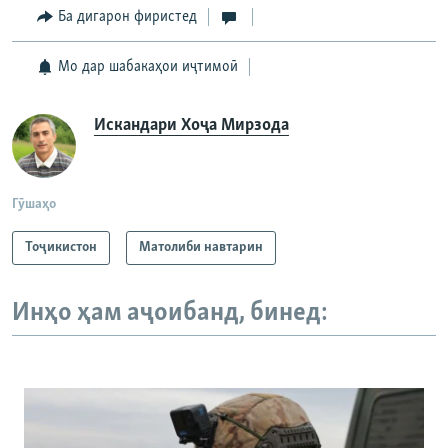
Ба дигарон фиристед
Мо дар шабакаҳои иҷтимоӣ
Искандари Хоҷа Мирзода
Гӯшаҳо
Тоҷикистон
Матолиби навтарин
Инҳо ҳам аҷоибанд, бинед: