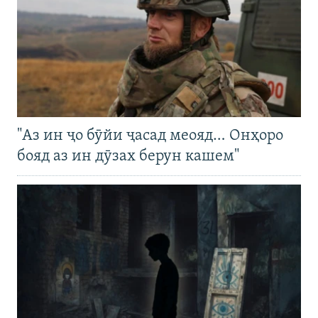
"Аз ин ҷо бӯйи ҷасад меояд… Онҳоро
бояд аз ин дӯзах берун кашем"