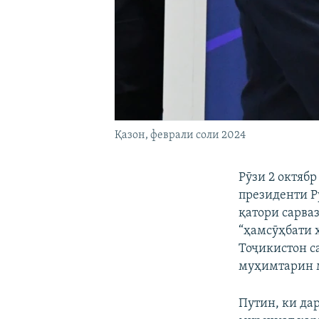
Қазон, феврали соли 2024
Рӯзи 2 октяб
президенти Р
қатори сарва
“ҳамсӯҳбати 
Тоҷикистон с
муҳимтарин м
Путин, ки да