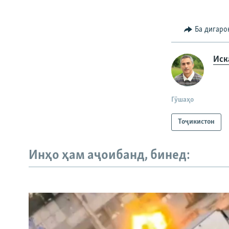
Ба дигаро
Иск
Гӯшаҳо
Тоҷикистон
Инҳо ҳам аҷоибанд, бинед: