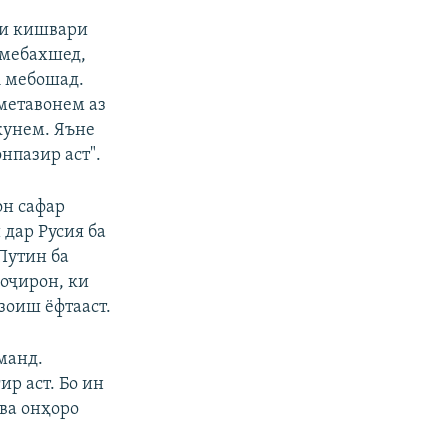
720p
ои кишвари
 мебахшед,
1080p
А мебошад.
 метавонем аз
кунем. Яъне
px
бар
нпазир аст".
он сафар
 дар Русия ба
Путин ба
ҳоҷирон, ки
зоиш ёфтааст.
манд.
р аст. Бо ин
ва онҳоро