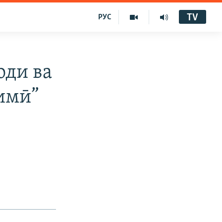
TV
РУС
оди ва
имӣ”