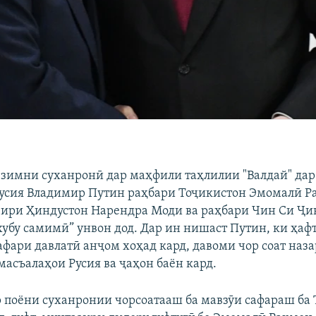
р зимни суханронӣ дар маҳфили таҳлилии "Валдай" дар
усия Владимир Путин раҳбари Тоҷикистон Эмомалӣ Р
зири Ҳиндустон Нарендра Моди ва раҳбари Чин Си Ҷ
хубу самимӣ” унвон дод. Дар ин нишаст Путин, ки ҳафт
афари давлатӣ анҷом хоҳад кард, давоми чор соат наза
асъалаҳои Русия ва ҷаҳон баён кард.
р поёни суханронии чорсоатааш ба мавзӯи сафараш ба