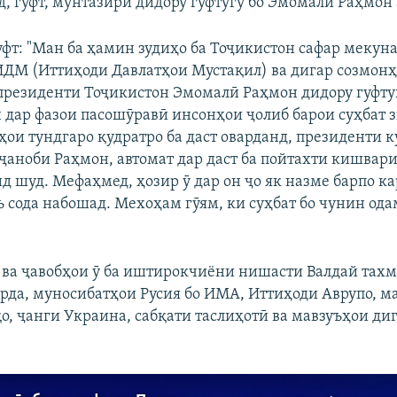
, гуфт, мунтазири дидору гуфтугӯ бо Эмомалӣ Раҳмон 
гуфт: "Ман ба ҳамин зудиҳо ба Тоҷикистон сафар мекун
ИДМ (Иттиҳоди Давлатҳои Мустақил) ва дигар созмон
о президенти Тоҷикистон Эмомалӣ Раҳмон дидору гуфту
 дар фазои пасошӯравӣ инсонҳои ҷолиб барои суҳбат 
ҳои тундгаро қудратро ба даст оварданд, президенти 
 ҷаноби Раҳмон, автомат дар даст ба пойтахти кишвари
д шуд. Мефаҳмед, ҳозир ӯ дар он ҷо як назме барпо ка
зъ сода набошад. Мехоҳам гӯям, ки суҳбат бо чунин од
ва ҷавобҳои ӯ ба иштирокчиёни нишасти Валдай тах
арда, муносибатҳои Русия бо ИМА, Иттиҳоди Аврупо, 
о, ҷанги Украина, сабқати таслиҳотӣ ва мавзуъҳои диг