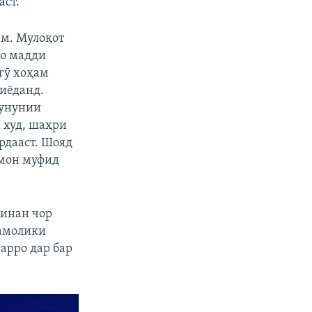
аст.
ам. Мулоқот
ҳо мадди
гӯ хоҳам
зиёданд.
кунунии
 худ, шаҳри
рдааст. Шояд
амон муфид
минан чор
мамолики
арро дар бар