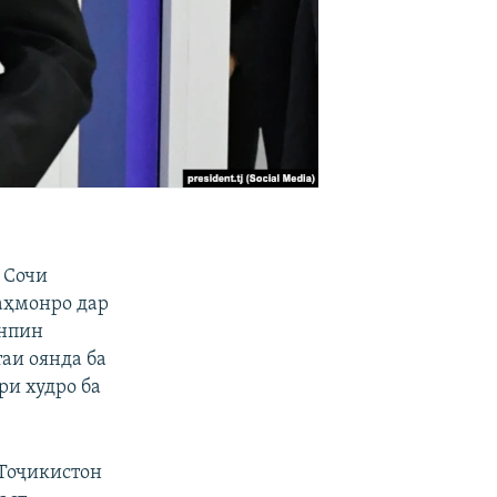
 Сочи
аҳмонро дар
инпин
аи оянда ба
ри худро ба
 Тоҷикистон