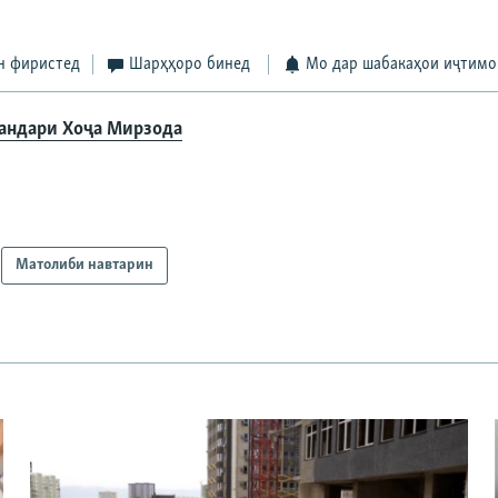
н фиристед
Шарҳҳоро бинед
Мо дар шабакаҳои иҷтимо
андари Хоҷа Мирзода
Матолиби навтарин