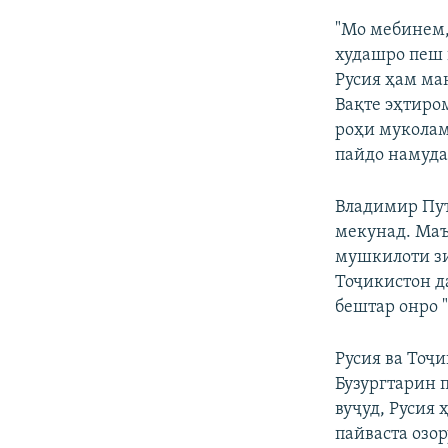
"Мо мебинем,
худашро пеш 
Русия ҳам ма
Вақте эҳтиро
роҳи муколам
пайдо намуда
Владимир Пут
мекунад. Маъ
мушкилоти зи
Тоҷикистон д
бештар онро 
Русия ва Тоҷ
Бузургтарин 
вуҷуд, Русия
пайваста озор