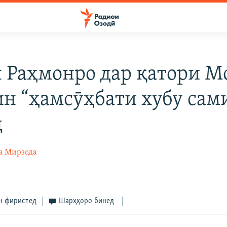
 Раҳмонро дар қатори М
н “ҳамсӯҳбати хубу сам
д
а Мирзода
5
н фиристед
Шарҳҳоро бинед