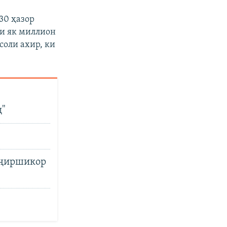
30 ҳазор
ди як миллион
соли ахир, ки
д"
оҷиршикор