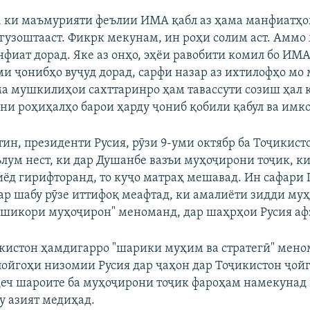
 ки маъмурияти феълии ИМА қабл аз ҳама манфиатҳ
гузоштааст. Фикрк мекунам, ин роҳи солим аст. Аммо
Auto
240p
360p
480p
нфиат дорад. Яке аз онҳо, эҳёи равобити комил бо ИМ
720p
1080p
ми ҷонибҳо вуҷуд дорад, сарфи назар аз ихтилофҳо мо
а мушкилиҳои сахттаринро ҳам тавассути созиш ҳал 
ни роҳиҳалҳо барои ҳарду ҷониб қобили қабул ва имко
ин, президенти Русия, рӯзи 9-уми октябр ба Тоҷикист
лум нест, ки дар Душанбе вазъи муҳоҷирони тоҷик, ки
ёд гирифторанд, то куҷо матраҳ мешавад. Ин сафари 
ар шабу рӯзе иттифоқ меафтад, ки амалиёти зидди му
"шикори муҳоҷирон" меноманд, дар шаҳрҳои Русия аф
икистон ҳамдигарро "шарики муҳим ва стратегӣ" мено
пойгоҳи низомии Русия дар ҷаҳон дар Тоҷикистон ҷойги
 ҳеч шароите ба муҳоҷирони тоҷик фароҳам намекунад 
у азият медиҳад.