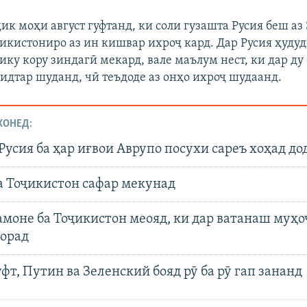
к моҳи август гуфтанд, ки соли гузашта Русия беш аз 
икистониро аз ин кишвар ихроҷ кард. Дар Русия ҳуду
ку кору зиндагӣ мекард, вале маълум нест, ки дар ду 
дтар шуданд, чӣ теъдоде аз онҳо ихроҷ шудаанд.
ХОНЕД:
Русия ба ҳар иғвои Аврупо посухи сареъ хоҳад до
а Тоҷикистон сафар мекунад
амоне ба Тоҷикистон меояд, ки дар ватанаш муҳ
дорад
фт, Путин ва Зеленский бояд рӯ ба рӯ гап зананд