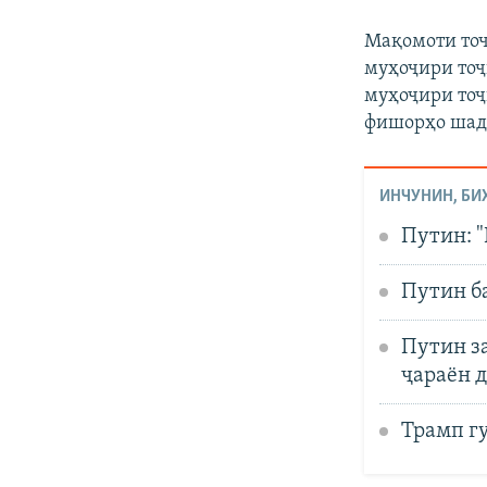
Мақомоти тоҷи
муҳоҷири тоҷ
муҳоҷири тоҷи
фишорҳо шади
ИНЧУНИН, БИ
Путин: "
Путин б
Путин з
ҷараён 
Трамп гу