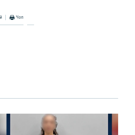
ӣ
Чоп