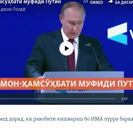
мсӯҳбати муфиди Путин
EMBED
БА ДИГА
адиои Озодӣ
Феълан кор намекунад
2:57
EMBED
БА ДИГАРОН 
умед дорад, ки равобити кишвараш бо ИМА пурра барқ