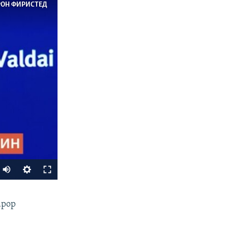
РОН ФИРИСТЕД
Auto
240p
ФИРИСТЕД
арор
360p
480p