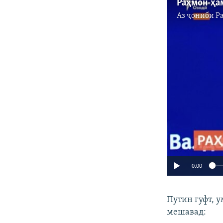
Раҳмон-ҳа
Аз ҷониби
Р
0:00
Путин гуфт, 
мешавад: