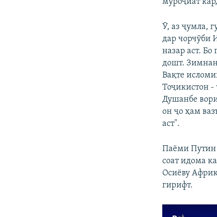
муроҷиат кард
Ӯ, аз ҷумла, 
дар чорчӯби 
назар аст. Б
дошт. Зимнан
Вақте исломи
Тоҷикистон -
Душанбе вори
он ҷо ҳам ва
аст".
Паёми Путин 
соат идома к
Осиёву Африқ
гирифт.