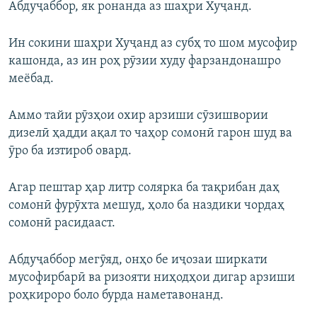
Абдуҷаббор, як ронанда аз шаҳри Хуҷанд.
Ин сокини шаҳри Хуҷанд аз субҳ то шом мусофир
кашонда, аз ин роҳ рӯзии худу фарзандонашро
меёбад.
Аммо тайи рӯзҳои охир арзиши сӯзишвории
дизелӣ ҳадди ақал то чаҳор сомонӣ гарон шуд ва
ӯро ба изтироб овард.
Агар пештар ҳар литр солярка ба тақрибан даҳ
сомонӣ фурӯхта мешуд, ҳоло ба наздики чордаҳ
сомонӣ расидааст.
Абдуҷаббор мегӯяд, онҳо бе иҷозаи ширкати
мусофирбарӣ ва ризояти ниҳодҳои дигар арзиши
роҳкироро боло бурда наметавонанд.