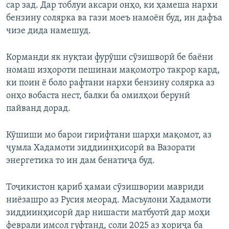
сар зад. Дар тоблуи аксари онҳо, ки ҳамеша нархи
бензину солярка ва гази моеъ намоён буд, ин дафъа
чизе дида намешуд.
Корманди як нуқтаи фурӯши сӯзишворӣ бе баёни
номаш изҳороти пешинаи мақомотро такрор кард,
ки поин ё боло рафтани нархи бензину солярка аз
онҳо вобаста нест, балки ба омилҳои берунӣ
пайванд дорад.
Кӯшиши мо барои гирифтани шарҳи мақомот, аз
ҷумла Хадамоти зиддиинҳисорӣ ва Вазорати
энергетика то ин дам бенатиҷа буд.
Тоҷикистон қариб ҳамаи сӯзишвории мавриди
ниёзашро аз Русия меорад. Масъулони Хадамоти
зиддиинҳисорӣ дар нишасти матбуотӣ дар моҳи
феврали имсол гуфтанд, соли 2025 аз хориҷа ба