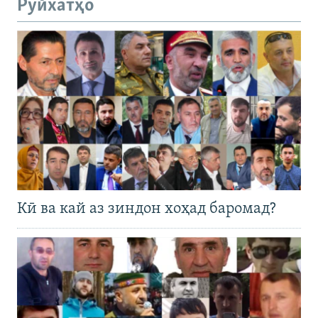
Рӯйхатҳо
Кӣ ва кай аз зиндон хоҳад баромад?