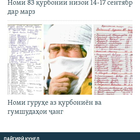
Номи 83 қурбонии низои 14-17 сентябр
дар марз
Номи гуруҳе аз қурбониён ва
гумшудаҳои ҷанг
ПАЙГИРӢ КУНЕД