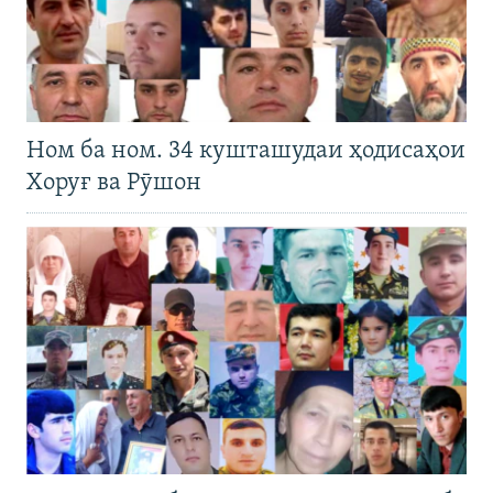
Ном ба ном. 34 кушташудаи ҳодисаҳои
Хоруғ ва Рӯшон