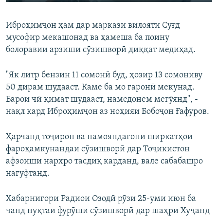
240p
Иброҳимҷон ҳам дар маркази вилояти Суғд
360p
мусофир мекашонад ва ҳамеша ба поину
Auto
240p
360p
480p
480p
болоравии арзиши сӯзишворӣ диққат медиҳад.
720p
720p
1080p
"Як литр бензин 11 сомонӣ буд, ҳозир 13 сомониву
1080p
50 дирам шудааст. Каме ба мо гаронӣ мекунад.
Барои чӣ қимат шудааст, намедонем мегӯянд", -
нақл кард Иброҳимҷон аз ноҳияи Бобоҷон Ғафуров.
Ҳарчанд тоҷирон ва намояндагони ширкатҳои
фароҳамкунандаи сӯзишворӣ дар Тоҷикистон
афзоиши нархро тасдиқ карданд, вале сабабашро
нагуфтанд.
Хабарнигори Радиои Озодӣ рӯзи 25-уми июн ба
чанд нуқтаи фурӯши сӯзишворӣ дар шаҳри Хуҷанд