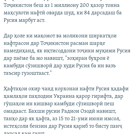
Тоҷикистон беш аз 1 миллиону 200 ҳазор тонна
маҳсулоти нафтӣ оварда шуд, ки 84 дарсадаш ба
Русия марбут аст.
Дар ҳоле ки мақомот ва моликони ширкатҳои
нафтрасон дар Тоҷикистон расман шарҳе
намедиҳанд, як иқтисоддони тоҷики муқими Русия
дар паёме ба мо навишт, "зоҳиран буҳрон ё
камбуди сӯзишворӣ дар худи Русия ба ин вазъ
таъсир гузоштааст."
Ҳафтаҳои охир чанд корхонаи нафти Русия ҳадафи
ҳамлаҳои паҳподии Украина қарор гирифта, дар
гӯшаҳои ин кишвар камбуди сӯзишворӣ пеш
омадааст. Бахши русии Радиои Озодӣ навишт,
танҳо дар як ҳафта, аз 15 то 21-уми июни имсол,
истеҳсоли бензин дар Русия қариб то бисту панҷ
дарсад кам гашт.