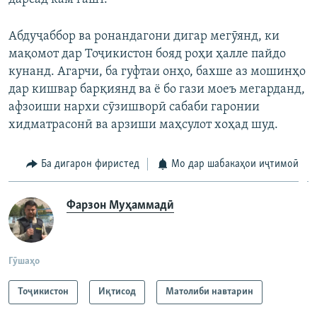
Абдуҷаббор ва ронандагони дигар мегӯянд, ки
мақомот дар Тоҷикистон бояд роҳи ҳалле пайдо
кунанд. Агарчи, ба гуфтаи онҳо, бахше аз мошинҳо
дар кишвар барқиянд ва ё бо гази моеъ мегарданд,
афзоиши нархи сӯзишворӣ сабаби гаронии
хидматрасонӣ ва арзиши маҳсулот хоҳад шуд.
Ба дигарон фиристед
Мо дар шабакаҳои иҷтимоӣ
Фарзон Муҳаммадӣ
Гӯшаҳо
Тоҷикистон
Иқтисод
Матолиби навтарин