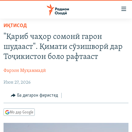
Пайвандҳои
дастрасӣ
Ҷаҳиш
ИҚТИСОД
ба
ГӮШАҲО
"Қариб чаҳор сомонӣ гарон
мояи
ГАПИ ОЗОД
СИЁСАТ
аслӣ
шудааст". Қимати сӯзишворӣ дар
РӮЗГОРИ МУҲОҶИР
Ҷаҳиш
ИҚТИСОД
Тоҷикистон боло рафтааст
ба
САЛОМ, ХОҲАР
ҶОМЕА
феҳристи
Фарзон Муҳаммадӣ
ТАҲҚИҚОТ
ҚАЗИЯИ "КРОКУС"
аслӣ
Ҷаҳиш
Июн 27, 2026
ҶАНГ ДАР УКРАИНА
ОСИЁИ МАРКАЗӢ
ба
НАЗАРИ МАРДУМ
ФАРҲАНГ
Ба дигарон фиристед
ҷустор
ЧАНДРАСОНАӢ
МЕҲМОНИ ОЗОДӢ
БЛОГИСТОН
Мо дар Google
РӮЙХАТҲО
ВАРЗИШ
ОЗОДӢ ОНЛАЙН
ВИДЕО
КИТОБҲОИ ОЗОДӢ
НИГОРИСТОН