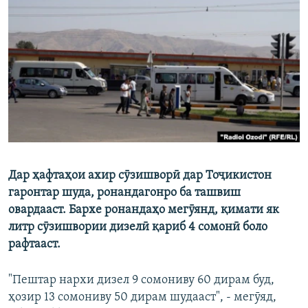
ГУЗОРИШҲОИ РАДИОӢ
Русский
ПАЙГИРӢ КУНЕД
Ҳамаи сомонаҳои RFE/RL
Дар ҳафтаҳои ахир сӯзишворӣ дар Тоҷикистон
гаронтар шуда, ронандагонро ба ташвиш
овардааст. Бархе ронандаҳо мегӯянд, қимати як
литр сӯзишвории дизелӣ қариб 4 сомонӣ боло
рафтааст.
"Пештар нархи дизел 9 сомониву 60 дирам буд,
ҳозир 13 сомониву 50 дирам шудааст", - мегӯяд,