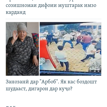
созишномаи дифоии муштарак имзо
карданд
Занозанӣ дар "Арбоб". Як кас боздошт
шудааст, дигарон дар куҷо?