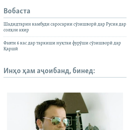
Вобаста
Шадидтарин камбуди саросарии сӯзишворӣ дар Русия дар
солҳои ахир
Фавти 6 кас дар таркиши нуқтаи фурӯши сӯзишворӣ дар
Қаршӣ
Инҳо ҳам аҷоибанд, бинед: