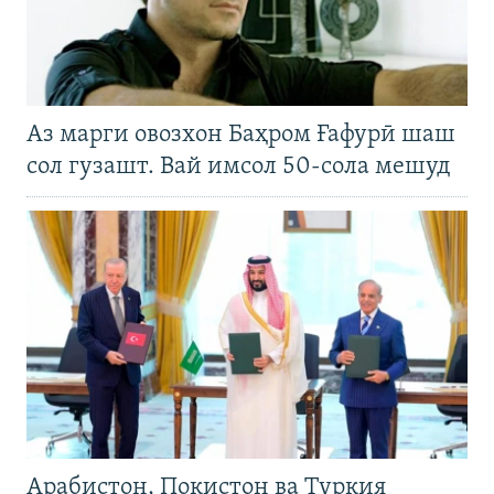
Аз марги овозхон Баҳром Ғафурӣ шаш
сол гузашт. Вай имсол 50-сола мешуд
Арабистон, Покистон ва Туркия