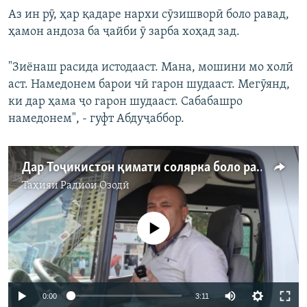
Аз ин рӯ, ҳар қадаре нархи сӯзишворӣ боло равад,
ҳамон андоза ба ҷайби ӯ зарба хоҳад зад.
"Зиёнаш расида истодааст. Мана, мошини мо холӣ
аст. Намедонем барои чӣ гарон шудааст. Мегӯянд,
ки дар ҳама ҷо гарон шудааст. Сабабашро
намедонем", - гуфт Абдуҷаббор.
Дар Тоҷикистон қимати солярка боло рафтааст. Чаро?
Таҳияи
Радиои Озодӣ
Феълан кор намекунад
Auto
0:00
3:11