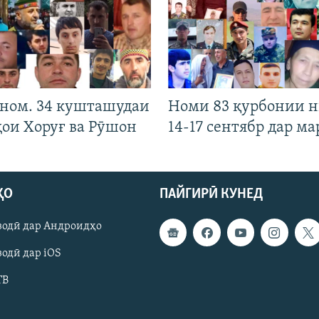
 ном. 34 кушташудаи
Номи 83 қурбонии 
ҳои Хоруғ ва Рӯшон
14-17 сентябр дар ма
ҲО
ПАЙГИРӢ КУНЕД
зодӣ дар Андроидҳо
одӣ дар iOS
ТВ