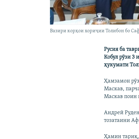
Вазири корҳои хориҷии Толибон бо Саф
Русия ба тав
Кобул рӯзи 3
ҳукумати Тол
Ҳамзамон рӯз
Маскав, парч
Маскав поин 
Андрей Руден
тозатаини Аф
Ҳамин тариқ,