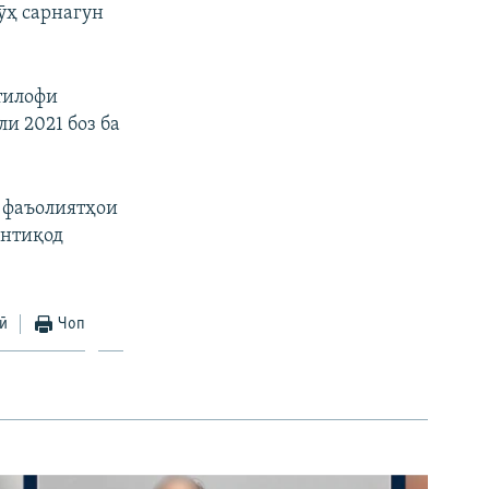
ӯҳ сарнагун
ътилофи
и 2021 боз ба
и фаъолиятҳои
интиқод
ӣ
Чоп