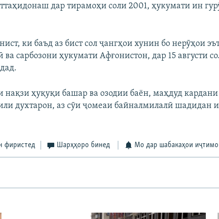
ттаҳидонаш дар тирамоҳи соли 2001, ҳукумати ин гур
нист, ки баъд аз бист сол ҷангҳои хунин бо нерӯҳои э
ва сарбозони ҳукумати Афғонистон, дар 15 августи сол
дад.
и нақзи ҳуқуқи башар ва озодии баён, маҳдуд кардан
сили духтарон, аз сӯи ҷомеаи байналмилалӣ шадидан 
н фиристед
Шарҳҳоро бинед
Мо дар шабакаҳои иҷтимо