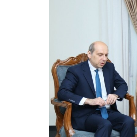
ГУЗОРИШҲОИ РАДИОӢ