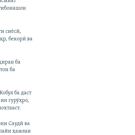
асмият
штибонашон
ти сиёсӣ,
қр, бекорӣ ва
оҳиран ба
тон ба
Кобул ба даст
 ин гурӯҳро,
охтааст.
они Саудӣ ва
 пайи ҳамлаи