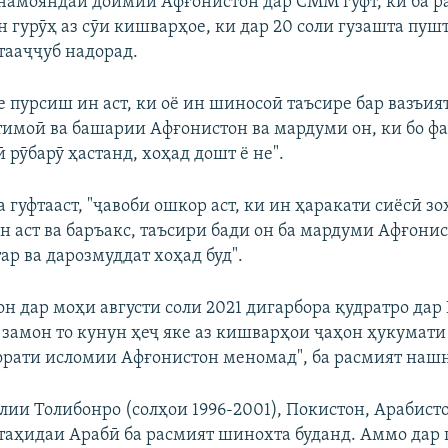
намояндаи доимии Афғонистон дар СММ гуфт, ки ба р
 гурӯҳ аз сӯи кишварҳое, ки дар 20 соли гузашта пу
тааҷҷуб надорад.
ле пурсиш ин аст, ки оё ин шиносоӣ таъсире бар вазъия
тимоӣ ва башарии Афғонистон ва мардуми он, ки бо фа
рӯбарӯ ҳастанд, хоҳад дошт ё не".
 гуфтааст, "ҷавоби ошкор аст, ки ин ҳаракати сиёсӣ з
н аст ва баръакс, таъсири бади он ба мардуми Афғонис
р ва дарозмуддат хоҳад буд".
н дар моҳи августи соли 2021 дигарбора қудратро дар 
 замон то кунун ҳеҷ яке аз кишварҳои ҷаҳон ҳукумати
орати исломии Афғонистон меномад", ба расмият нашн
лии Толибонро (солҳои 1996-2001), Покистон, Арабист
аҳидаи Арабӣ ба расмият шинохта буданд. Аммо дар