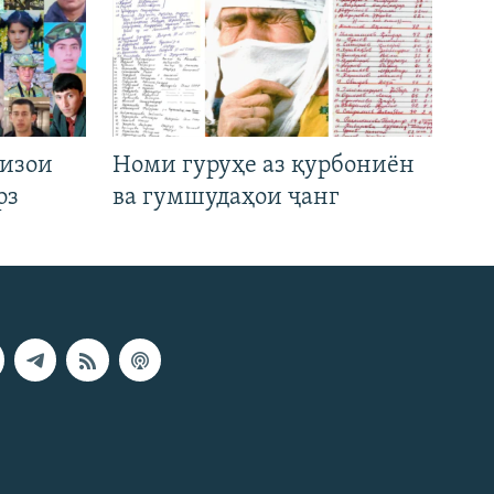
низои
Номи гуруҳе аз қурбониён
рз
ва гумшудаҳои ҷанг