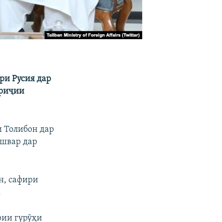
ри Русия дар
ориҷии
и Толибон дар
ишвар дар
н, сафири
.
рии гурӯҳи