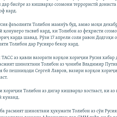
и дар бисёре аз кишварҳо созмони террористӣ дониста
оф кард.
усия фаъолияти Толибон мамнӯъ буд, аммо моҳи декаб
ӣ қонунеро тасвиб кард, ки Толибон аз феҳристи созм
риҷ карда шавад. Рӯзи 17 апрели соли равон Додгоҳи 
яти Толибон дар Русияро бекор кард.
 ТАСС аз қавли вазорати корҳои хориҷии Русия хабар 
асмият шинохтани Толибон аз ҷониби Владимир Путин
я бо пешниҳоди Сергей Лавров, вазири корҳои хориҷ
аст.
и хориҷии Толибон аз дигар кишварҳо хостааст, ки аз
ӣ кунанд.
ба расмият шинохтани ҳукумати Толибон аз сӯи Русия