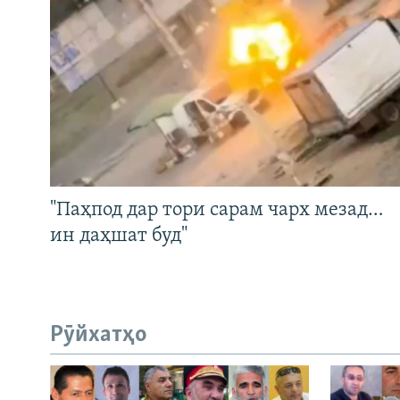
"Паҳпод дар тори сарам чарх мезад…
ин даҳшат буд"
Рӯйхатҳо