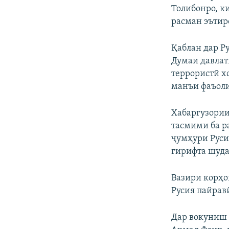
Толибонро, к
расман эътир
Қаблан дар Р
Думаи давлат
террористӣ хо
манъи фаъоли
Хабаргузории
тасмими ба р
ҷумҳури Руси
гирифта шуда
Вазири корҳо
Русия пайрав
Дар вокуниш 