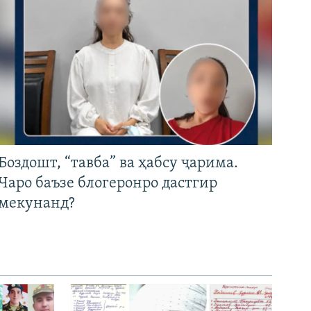
Боздошт, “тавба” ва ҳабсу ҷарима.
Чаро баъзе блогеронро дастгир
мекунанд?