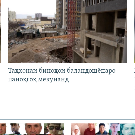
Таҳхонаи биноҳои баландошёнаро
паноҳгоҳ мекунанд