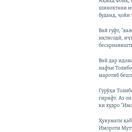
Аҳмад Фоиқ, 
шинохтани ин
буданд, ҷойи 
Вай гуфт, "ва
иқтисодӣ, иҷ
бесарнавиштӣ 
Вай дар идома
нафъи Толибо
маротиб бешта
Гурӯҳи Толибо
гирифт. Аз он
ки худро "Им
Ҳукумати қаб
Имороти Мутт