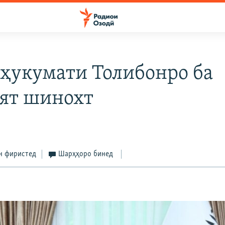
 ҳукумати Толибонро ба
ят шинохт
н фиристед
Шарҳҳоро бинед