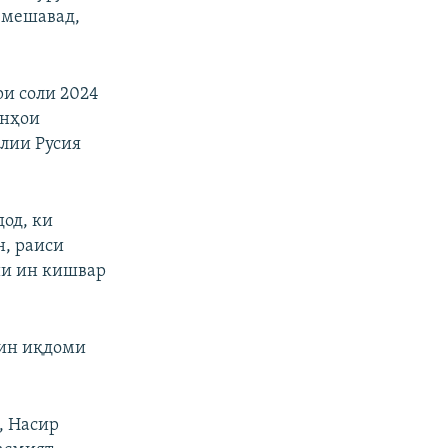
 мешавад,
ри соли 2024
онҳои
олии Русия
дод, ки
, раиси
ии ин кишвар
 ин иқдоми
, Насир