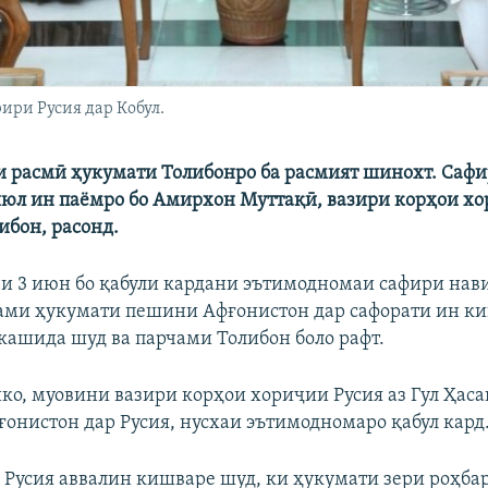
ири Русия дар Кобул.
ри расмӣ ҳукумати Толибонро ба расмият шинохт. Сафи
 июл ин паёмро бо Амирхон Муттақӣ, вазири корҳои х
ибон, расонд.
и 3 июн бо қабули кардани эътимодномаи сафири нав
ами ҳукумати пешини Афғонистон дар сафорати ин к
кашида шуд ва парчами Толибон боло рафт.
ко, муовини вазири корҳои хориҷии Русия аз Гул Ҳаса
ғонистон дар Русия, нусхаи эътимодномаро қабул кард
 Русия аввалин кишваре шуд, ки ҳукумати зери роҳба