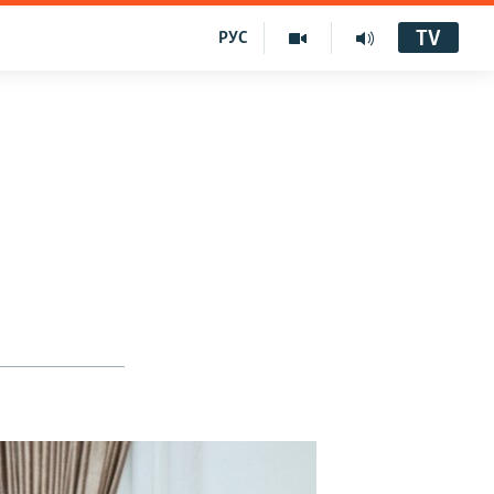
TV
РУС