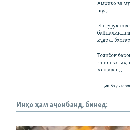
Амрико ва му
шуд.
Ин гурӯҳ таво
байналмилалӣ 
қудрат баргар
Толибон баро
занон ва таҳ
мешаванд.
Ба дигаро
Инҳо ҳам аҷоибанд, бинед: