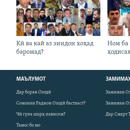
Кӣ ва кай аз зиндон хоҳад
Ном ба
баромад?
ҳодиса
Русский
МАЪЛУМОТ
ЗАМИМА
Дар бораи Озодӣ
Замимаи О
ПАЙГИРӢ КУНЕД
Сомонаи Радиои Озодӣ бастааст?
Замимаи Оз
Чӣ гуна шарҳ нависем?
Дар Смарт 
Тамос бо мо