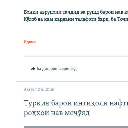
Бонки аврупоии таҷдид ва рушд барои нав 
Кӯлоб ва кам кардани талафоти барқ, ба Тоҷ
Идома
Ба дигарон фиристед
Август 06, 2026
Туркия барои интиқоли нафт
роҳҳои нав меҷӯяд