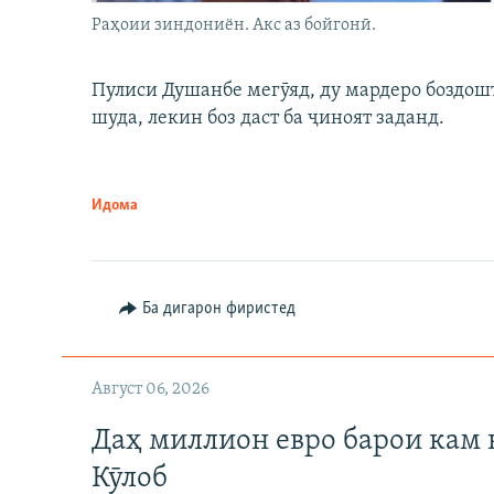
Раҳоии зиндониён. Акс аз бойгонӣ.
Пулиси Душанбе мегӯяд, ду мардеро боздошт 
шуда, лекин боз даст ба ҷиноят заданд.
Идома
Ба дигарон фиристед
Август 06, 2026
Даҳ миллион евро барои кам 
Кӯлоб