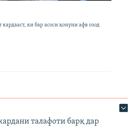
кардааст, ки бар асоси қонуни афв озод
кардани талафоти барқ дар