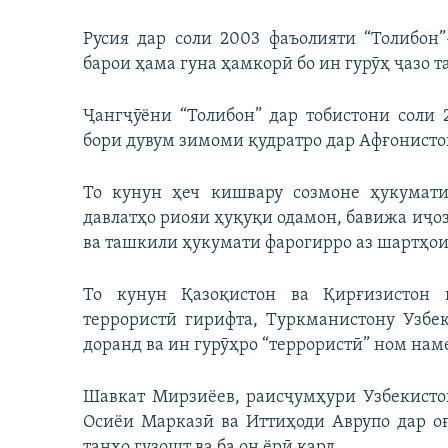
Русия дар соли 2003 фаъолияти “Толибон
барои ҳама гуна ҳамкорӣ бо ин гурӯҳ ҷазо т
Ҷангҷӯёни “Толибон” дар тобистони соли 
бори дувум зимоми қудратро дар Афғонистон
То кунун ҳеч кишвару созмоне ҳукумати
давлатҳо риояи ҳуқуқи одамон, бавижа иҷоз
ва ташкили ҳукумати фарогирро аз шартҳои
То кунун Қазоқистон ва Қирғизистон 
террористӣ гирифта, Туркманистону Узбек
доранд ва ин гурӯҳро “террористӣ” ном нам
Шавкат Мирзиёев, раисҷумҳури Узбекисто
Осиёи Марказӣ ва Иттиҳоди Аврупо дар оғ
танҳо гузошт ва ба он ёрӣ кард.