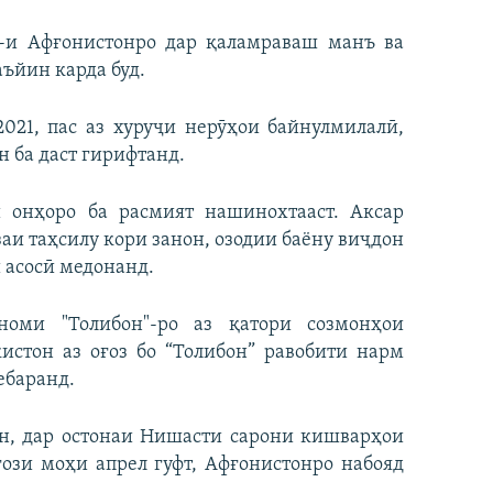
”-и Афғонистонро дар қаламраваш манъ ва
аъйин карда буд.
2021, пас аз хуруҷи нерӯҳои байнулмилалӣ,
 ба даст гирифтанд.
 онҳоро ба расмият нашинохтааст. Аксар
аи таҳсилу кори занон, озодии баёну виҷдон
 асосӣ медонанд.
номи "Толибон"-ро аз қатори созмонҳои
истон аз оғоз бо “Толибон” равобити нарм
ебаранд.
н, дар остонаи Нишасти сарони кишварҳои
ози моҳи апрел гуфт, Афғонистонро набояд