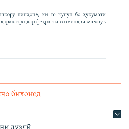
ошкору пинҳоне, ки то кунун бо ҳукумати
н ҳаракатро дар феҳрасти созмонҳои мамнуъ
нҷо бихонед
ни дуздӣ