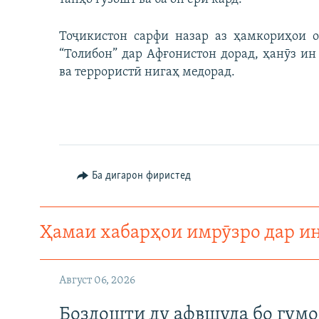
Тоҷикистон сарфи назар аз ҳамкориҳои 
“Толибон” дар Афғонистон дорад, ҳанӯз и
ва террористӣ нигаҳ медорад.
Ба дигарон фиристед
Ҳамаи хабарҳои имрӯзро дар и
Август 06, 2026
Боздошти ду афвшуда бо гумо