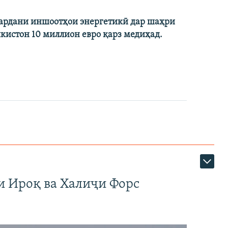
кардани иншоотҳои энергетикӣ дар шаҳри
икистон 10 миллион евро қарз медиҳад.
и Ироқ ва Халиҷи Форс