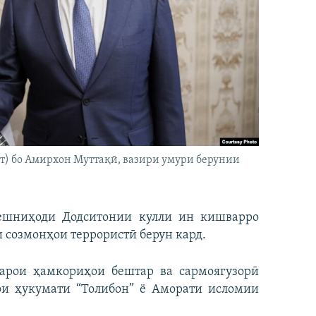
ст) бо Амирхон Муттақӣ, вазири умури берунии
пешниҳоди Додситонии кулли ин кишварро
и созмонҳои террористӣ берун кард.
арои ҳамкориҳои бештар ва сармоягузорӣ
фи ҳукумати “Толибон” ё Аморати исломии