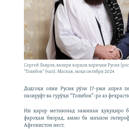
ГУЗОРИШҲОИ РАДИОӢ
Сергей Лавров, вазири корҳои хориҷии Русия (ро
"Толибон" (чап). Маскав, моҳи октябри 2024
Додгоҳи олии Русия рӯзи 17-уми апрел 
пазируфт ва гурӯҳи “Толибон”-ро аз феҳраст
Ин қарор метавонад заминаи ҳуқуқиро б
фароҳам биорад, аммо ба маънои эътиро
Афғонистон нест.