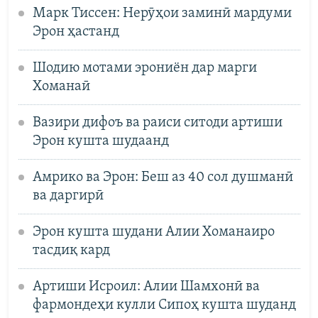
Марк Тиссен: Нерӯҳои заминӣ мардуми
Эрон ҳастанд
Шодию мотами эрониён дар марги
Хоманаӣ
Вазири дифоъ ва раиси ситоди артиши
Эрон кушта шудаанд
Амрико ва Эрон: Беш аз 40 сол душманӣ
ва даргирӣ
Эрон кушта шудани Алии Хоманаиро
тасдиқ кард
Артиши Исроил: Алии Шамхонӣ ва
фармондеҳи кулли Сипоҳ кушта шуданд