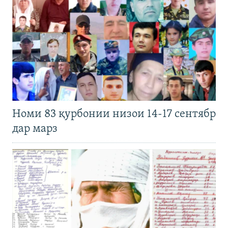
Номи 83 қурбонии низои 14-17 сентябр
дар марз