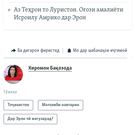
Аз Теҳрон то Луристон. Оғози амалиёти
Исроилу Амрико дар Эрон
Ба дигарон фиристед
Мо дар шабакаҳои иҷтимоӣ
Хиромон Бақозода
Гӯшаҳо
Тоҷикистон
Матолиби навтарин
Дар Эрон чӣ мегузарад?