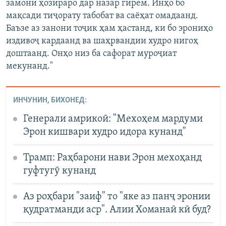
замони ҳозираро дар назар гирем. Инҳо бо
мақсади тиҷорату табобат ва саёҳат омадаанд.
Баъзе аз занони тоҷик ҳам ҳастанд, ки бо эрониҳо
издивоҷ кардаанд ва шаҳрвандии худро нигоҳ
доштаанд. Онҳо низ ба сафорат муроҷиат
мекунанд."
ИНЧУНИН, БИХОНЕД:
Генерали амрикоӣ: "Мехоҳем мардуми
Эрон кишвари худро идора кунанд"
Трамп: Раҳбарони нави Эрон мехоҳанд
гуфтугӯ кунанд
Аз роҳбари "заиф" то "яке аз панҷ эронии
қудратманди аср". Алии Хоманаӣ кӣ буд?