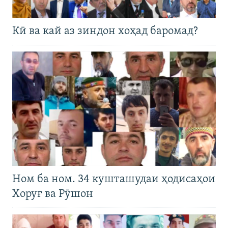
Кӣ ва кай аз зиндон хоҳад баромад?
Ном ба ном. 34 кушташудаи ҳодисаҳои
Хоруғ ва Рӯшон