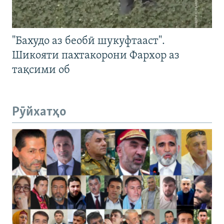
"Бахудо аз беобӣ шукуфтааст".
Шикояти пахтакорони Фархор аз
тақсими об
Рӯйхатҳо