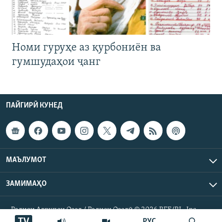
Номи гуруҳе аз қурбониён ва
гумшудаҳои ҷанг
ПАЙГИРӢ КУНЕД
МАЪЛУМОТ
ЗАМИМАҲО
Радиои Аврупои Озод / Радиои Озодӣ © 2026 RFE/RL. Inc.
Ҳамаи ҳуқуқ маҳфуз аст.
TV
РУС