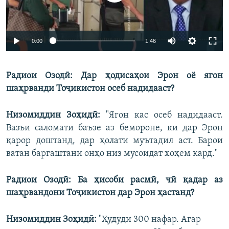
Auto
0:00
1:46
240p
Радиои Озодӣ: Дар ҳодисаҳои Эрон оё ягон
360p
шаҳрванди Тоҷикистон осеб надидааст?
Auto
240p
360p
480p
480p
720p
Низомиддин Зоҳидӣ:
"Ягон кас осеб надидааст.
720p
1080p
Вазъи саломати баъзе аз бемороне, ки дар Эрон
1080p
қарор доштанд, дар ҳолати муътадил аст. Барои
ватан баргаштани онҳо низ мусоидат хоҳем кард."
Радиои Озодӣ: Ба ҳисоби расмӣ, чӣ қадар аз
шаҳрвандони Тоҷикистон дар Эрон ҳастанд?
Низомиддин Зоҳидӣ:
"Ҳудуди 300 нафар. Агар