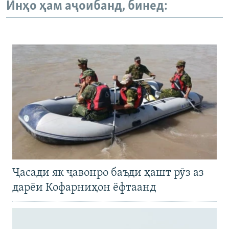
Инҳо ҳам аҷоибанд, бинед:
Ҷасади як ҷавонро баъди ҳашт рӯз аз
дарёи Кофарниҳон ёфтаанд