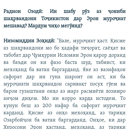
Радиои Озодӣ: Ин шабу рӯз аз ҷониби
шаҳрвандони Тоҷикистон дар Эрон муроҷиат
мешавад? Мардум чиҳо мегӯянд?
Низомиддин Зоҳидӣ:
"Бале, муроҷиат ҳаст. Қисме
аз шаҳрвандони мо бо ҳадафи тиҷорат, саёҳат ва
табобат дар Ҷумҳурии Исломии Эрон қарор доранд
ва баъди он ки фазо баста шуд, табиист, ки
мехоҳанд ба ватан баргарданд. Яке аз вазифаҳои
сафорат дар ин гуна шароит он аст, ки ба
муроҷиати шаҳрвандон саривақт посух гӯем ва
барои гузаштани онҳо аз марз расмиёти лозимро
анҷом диҳем. Мо ин корро карда истодем. То
кунун беш аз 200 нафар ба сафорат муроҷиат
карданд. Қисме аз онҳо мехоҳанд, аз тариқи
Озарбойҷон ба ватан баргарданд. Онҳое, ки дар
Хуросони Эрон ҳастанд, мехоҳанд, аз тариқи