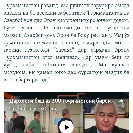
Туркманистон раванд. Мо рӯйхати заруриро омода
кардем ва ба воситаи сафоратҳои Туркманистон ва
Озарбойҷон дар Эрон ҳамоҳангиҳоро анҷом додем.
Рӯзи гузашта 15 шаҳрванди мо аз гузаргоҳи
марзии Озарбойҷону Эрон ба Боку рафтанд. Имрӯз
гузаштани тахминан панҷоҳ шаҳрванди мо аз
тариқи гузаргоҳи “Сарахс” дар сарҳади Эрону
Туркманистон оғоз мешавад. Дар умум беш аз
дусад нафар сабтином карданд. Мо кӯшиш
мекунем, ки ҳамаи онҳо дар фурсатҳои наздик ба
ватан баргарданд.”
Дархости беш аз 200 тоҷикистонӣ барои баромадан аз Эрон
Таҳияи
Радиои Озодӣ
Феълан кор намекунад