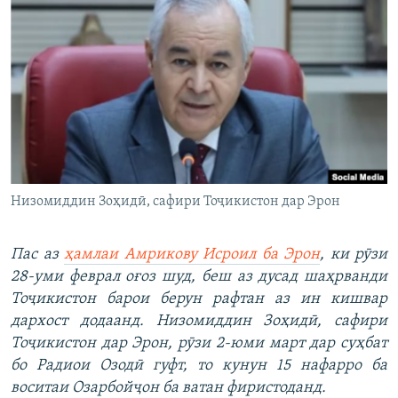
ГУЗОРИШҲОИ РАДИОӢ
Русский
ПАЙГИРӢ КУНЕД
Ҳамаи сомонаҳои RFE/RL
Низомиддин Зоҳидӣ, сафири Тоҷикистон дар Эрон
Пас аз
ҳамлаи Амрикову Исроил ба Эрон
, ки рӯзи
28-уми феврал оғоз шуд, беш аз дусад шаҳрванди
Тоҷикистон барои берун рафтан аз ин кишвар
дархост додаанд. Низомиддин Зоҳидӣ, сафири
Тоҷикистон дар Эрон, рӯзи 2-юми март дар суҳбат
бо Радиои Озодӣ гуфт, то кунун 15 нафарро ба
воситаи Озарбойҷон ба ватан фиристоданд.