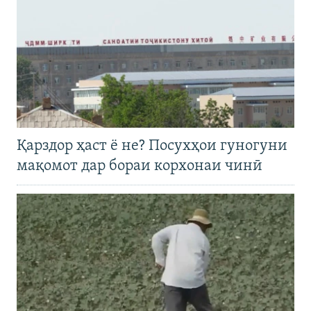
Қарздор ҳаст ё не? Посухҳои гуногуни
мақомот дар бораи корхонаи чинӣ