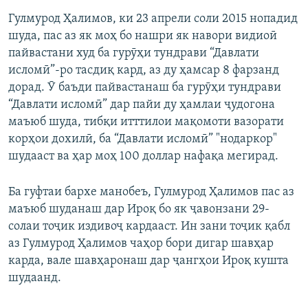
Гулмурод Ҳалимов, ки 23 апрели соли 2015 нопадид
шуда, пас аз як моҳ бо нашри як навори видиоӣ
пайвастани худ ба гурӯҳи тундрави “Давлати
исломӣ”-ро тасдиқ кард, аз ду ҳамсар 8 фарзанд
дорад. Ӯ баъди пайвастанаш ба гурӯҳи тундрави
“Давлати исломӣ” дар пайи ду ҳамлаи ҷудогона
маъюб шуда, тибқи итттилои мақомоти вазорати
корҳои дохилӣ, ба “Давлати исломӣ” "нодаркор"
шудааст ва ҳар моҳ 100 доллар нафақа мегирад.
Ба гуфтаи бархе манобеъ, Гулмурод Ҳалимов пас аз
маъюб шуданаш дар Ироқ бо як ҷавонзани 29-
солаи тоҷик издивоҷ кардааст. Ин зани тоҷик қабл
аз Гулмурод Ҳалимов чаҳор бори дигар шавҳар
карда, вале шавҳаронаш дар ҷангҳои Ироқ кушта
шудаанд.