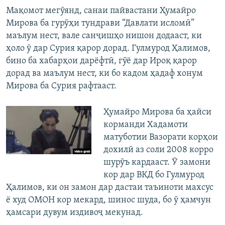
Мақомот мегӯянд, санаи пайвастани Ҳумайро
Мирова ба гурӯҳи тундрави “Давлати исломӣ”
маълум нест, вале санҷишҳо нишон додааст, ки
ҳоло ӯ дар Сурия қарор дорад. Гулмурод Ҳалимов,
бино ба хабарҳои дарёфтӣ, гӯё дар Ироқ қарор
дорад ва маълум нест, ки бо кадом ҳадаф хонум
Мирова ба Сурия рафтааст.
Ҳумайро Мирова ба ҳайси
корманди Хадамоти
матуботии Вазорати корҳои
дохилӣ аз соли 2008 корро
шурӯъ кардааст. Ӯ замони
кор дар ВКД бо Гулмурод
Ҳалимов, ки он замон дар дастаи таъиноти махсус
ё худ ОМОН кор мекард, шинос шуда, бо ӯ ҳамчун
ҳамсари дувум издивоҷ мекунад.