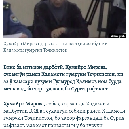
ГУЗОРИШҲОИ РАДИОӢ
Русский
ПАЙГИРӢ КУНЕД
Ҳумайро Мирова дар яке аз нишастҳои матбуотии
Хадамоти гумруки Тоҷикистон
Ҳамаи сомонаҳои RFE/RL
Бино ба иттилои дарёфтӣ, Ҳумайро Мирова,
сухангӯи раиси Хадамоти гумруки Тоҷикистон, ки
аз ӯ ҳамсари дувуми Гулмурод Ҳалимов ном бурда
мешавад, бо чор кӯдакаш ба Сурия рафтааст.
Ҳумайро Мирова
, собиқ корманди Хадамоти
матбуотии ВКД ва сухангӯи собиқи раиси Хадамоти
гумруки Тоҷикистон, бо чаҳор фарзандаш ба Сурия
рафтааст.Мақомот пайвастани ӯ ба гурӯҳи