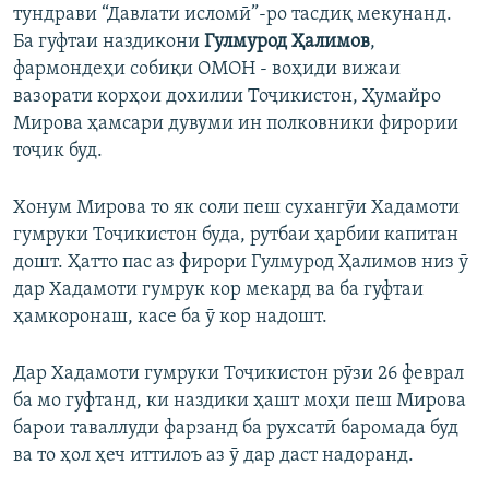
тундрави “Давлати исломӣ”-ро тасдиқ мекунанд.
Ба гуфтаи наздикони ​
Гулмурод Ҳалимов
,
фармондеҳи собиқи ОМОН - воҳиди вижаи
вазорати корҳои дохилии Тоҷикистон, Ҳумайро
Мирова ҳамсари дувуми ин полковники фирории
тоҷик буд.
Хонум Мирова то як соли пеш сухангӯи Хадамоти
гумруки Тоҷикистон буда, рутбаи ҳарбии капитан
дошт. Ҳатто пас аз фирори Гулмурод Ҳалимов низ ӯ
дар Хадамоти гумрук кор мекард ва ба гуфтаи
ҳамкоронаш, касе ба ӯ кор надошт.
Дар Хадамоти гумруки Тоҷикистон рӯзи 26 феврал
ба мо гуфтанд, ки наздики ҳашт моҳи пеш Мирова
барои таваллуди фарзанд ба рухсатӣ баромада буд
ва то ҳол ҳеч иттилоъ аз ӯ дар даст надоранд.