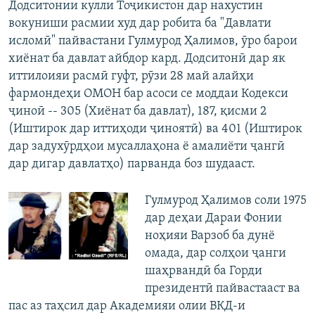
Додситонии кулли Тоҷикистон дар нахустин
вокуниши расмии худ дар робита ба "Давлати
исломӣ" пайвастани Гулмурод Ҳалимов, ӯро барои
хиёнат ба давлат айбдор кард. Додситонӣ дар як
иттилоияи расмӣ гуфт, рӯзи 28 май алайҳи
фармондеҳи ОМОН бар асоси се моддаи Кодекси
ҷиноӣ -- 305 (Хиёнат ба давлат), 187, қисми 2
(Иштирок дар иттиҳоди ҷиноятӣ) ва 401 (Иштирок
дар задухӯрдҳои мусаллаҳона ё амалиёти ҷангӣ
дар дигар давлатҳо) парванда боз шудааст.
Гулмурод Ҳалимов соли 1975
дар деҳаи Дараи Фонии
ноҳияи Варзоб ба дунё
омада, дар солҳои ҷанги
шаҳрвандӣ ба Горди
президентӣ пайвастааст ва
пас аз таҳсил дар Академияи олии ВКД-и