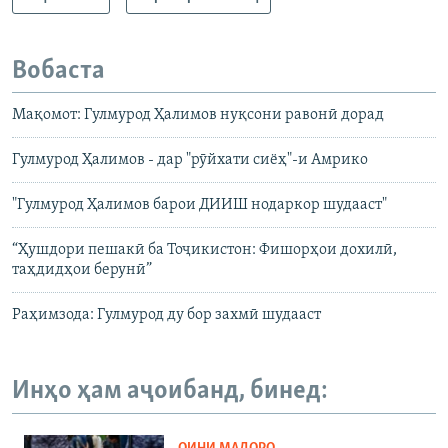
Вобаста
Мақомот: Гулмурод Ҳалимов нуқсони равонӣ дорад
Гулмурод Ҳалимов - дар "рӯйхати сиёҳ"-и Амрико
"Гулмурод Ҳалимов барои ДИИШ нодаркор шудааст"
“Ҳушдори пешакӣ ба Тоҷикистон: Фишорҳои дохилӣ,
таҳдидҳои берунӣ”
Раҳимзода: Гулмурод ду бор захмӣ шудааст
Инҳо ҳам аҷоибанд, бинед: