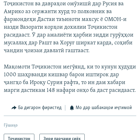
Тоҷикистон ва давраҳои омӯзишӣ дар Русия ва
Амрико аз сержанти хурд то полковник ва
фармондеҳи Дастаи таъиноти махсус ё ОМОН-и
назди Вазорати корҳои дохилии Тоҷикистон
расидааст. Ӯ дар амалиёти ҳарбии зидди гурӯҳҳои
мусаллаҳ дар Рашт ва Хоруғ ширкат карда, соҳиби
чандин ҷоизаи давлатӣ гаштааст.
Мақомоти Тоҷикистон мегӯянд, ки то кунун ҳудуди
1000 шаҳрванди кишвар барои иштирок дар
ҷангҳо ба Ироқу Сурия рафта, то ин дам хабари
марги дастикам 148 нафари онҳо ба даст расидааст.
Ба дигарон фиристед
Мо дар шабакаҳои иҷтимоӣ
Гӯшаҳо
Тоҷикистон
Зери парчами сиёҳ