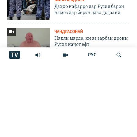
ОИНИ МАДОРО
Даҳҳо нафарро дар Русия барои
намоз дар берун ҷазо додаанд
ЧАНДРАСОНАӢ
Нақли марде, ки аз зарбаи дрони
Русия наҷот ёфт
TV
РУС
ИҚТИСОД
Долони нав миёни Тоҷикистон,
Эрон ва Афғонистон. Пайомаде
дорад?
Ҷустуҷӯ
ЧАНДРАСОНАӢ
Роҳи нав миёни Тоҷикистон,
Афғонистон ва Эрон
ЧАНДРАСОНАӢ
Ахбори Озодӣ аз 6-уми августи