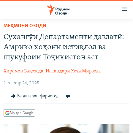
Пайвандҳои
дастрасӣ
Ҷаҳиш
МЕҲМОНИ ОЗОДӢ
ба
ГӮШАҲО
Сухангӯи Департаменти давлатӣ:
мояи
ГАПИ ОЗОД
СИЁСАТ
аслӣ
Амрико хоҳони истиқлол ва
РӮЗГОРИ МУҲОҶИР
Ҷаҳиш
ИҚТИСОД
шукуфоии Тоҷикистон аст
ба
САЛОМ, ХОҲАР
ҶОМЕА
феҳристи
Хиромон Бақозода
Искандари Хоҷа Мирзода
ТАҲҚИҚОТ
ҚАЗИЯИ "КРОКУС"
аслӣ
Ҷаҳиш
Сентябр 24, 2025
ҶАНГ ДАР УКРАИНА
ОСИЁИ МАРКАЗӢ
ба
НАЗАРИ МАРДУМ
ФАРҲАНГ
Ба дигарон фиристед
ҷустор
ЧАНДРАСОНАӢ
МЕҲМОНИ ОЗОДӢ
БЛОГИСТОН
Мо дар Google
РӮЙХАТҲО
ВАРЗИШ
ОЗОДӢ ОНЛАЙН
ВИДЕО
КИТОБҲОИ ОЗОДӢ
НИГОРИСТОН