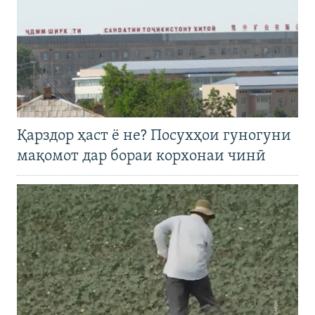
Қарздор ҳаст ё не? Посухҳои гуногуни
мақомот дар бораи корхонаи чинӣ