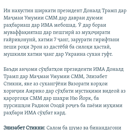
Ин нахустин ширкати президент Доналд Трамп дар
Маҷмаи Умумии СММ дар давраи дуюми
раҳбариаш дар ИМА мебошад. Ӯ дар бораи
муваффақияташ дар пешгирӣ аз муҳоҷирати
ғайриқонунӣ, хатми 7 ҷанг, зарурати гирифтани
пеши роҳи Эрон аз дастёбӣ ба силоҳи ҳастаӣ,
мушкили хатми ҷанг дар Украина сухан гуфт.
Баъди анҷоми сӯҳбатҳои президенти ИМА Доналд
Трамп дар Маҷмаи Умумии СММ, Элизабет
Стикни, яке аз сухангӯёни Вазорати корҳои
хориҷии Амрико дар сӯҳбати мустақими видеоӣ аз
қароргоҳи СММ дар шаҳри Ню Йорк, ба
пурсишҳои Радиои Озодӣ роҷеъ ба паёми муҳими
раҳбари ИМА сӯҳбат кард.
Элизабет Стикни:
Салом ба шумо ва бинандагони