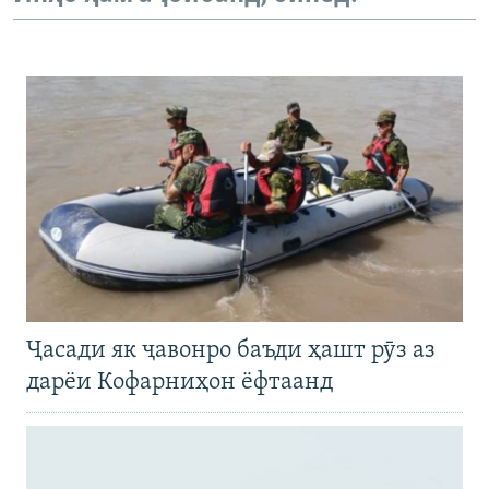
Ҷасади як ҷавонро баъди ҳашт рӯз аз
дарёи Кофарниҳон ёфтаанд