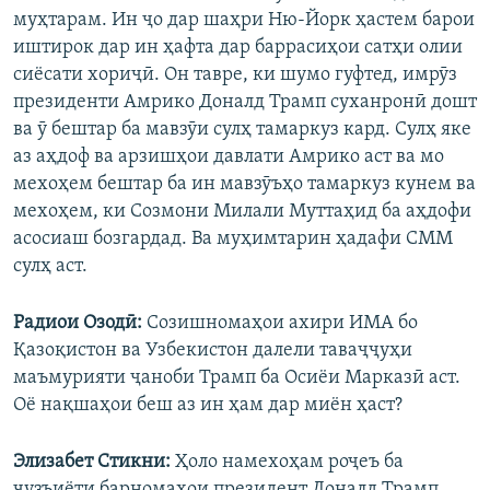
муҳтарам. Ин ҷо дар шаҳри Ню-Йорк ҳастем барои
иштирок дар ин ҳафта дар баррасиҳои сатҳи олии
сиёсати хориҷӣ. Он тавре, ки шумо гуфтед, имрӯз
президенти Амрико Доналд Трамп суханронӣ дошт
ва ӯ бештар ба мавзӯи сулҳ тамаркуз кард. Сулҳ яке
аз аҳдоф ва арзишҳои давлати Амрико аст ва мо
мехоҳем бештар ба ин мавзӯъҳо тамаркуз кунем ва
мехоҳем, ки Созмони Милали Муттаҳид ба аҳдофи
асосиаш бозгардад. Ва муҳимтарин ҳадафи СММ
сулҳ аст.
Радиои Озодӣ:
Созишномаҳои ахири ИМА бо
Қазоқистон ва Узбекистон далели таваҷҷуҳи
маъмурияти ҷаноби Трамп ба Осиёи Марказӣ аст.
Оё нақшаҳои беш аз ин ҳам дар миён ҳаст?
Элизабет Стикни:
Ҳоло намехоҳам роҷеъ ба
ҷузъиёти барномаҳои президент Доналд Трамп