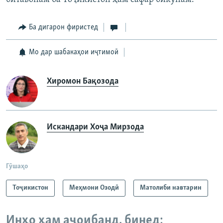
Ба дигарон фиристед
Мо дар шабакаҳои иҷтимоӣ
Хиромон Бақозода
Искандари Хоҷа Мирзода
Гӯшаҳо
Тоҷикистон
Меҳмони Озодӣ
Матолиби навтарин
Инҳо ҳам аҷоибанд, бинед: