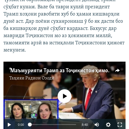
сӯҳбат кунам. Вале ба таври куллӣ президент
Трамп хоҳони равобити хуб бо ҳамаи кишварҳои
дунё аст. Дар поёни суханрониаш ӯ бо як дасти боз
ба кишварҳои дунё сӯҳбат кардааст. Бахусус дар
мавриди Тоҷикистон мо аз ҳокимияти миллӣ,
тамомияти арзӣ ва истиқлоли Тоҷикистони ҳимоят
мекунем.
"Маъмурияти Трамп аз Тоҷикистон ҳимоят мекунад."
Таҳияи
Радиои Озодӣ
Феълан кор намекунад
Auto
0:00
8:40