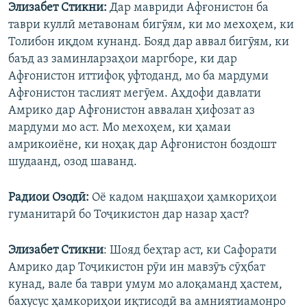
Элизабет Стикни:
Дар мавриди Афғонистон ба
таври куллӣ метавонам бигӯям, ки мо мехоҳем, ки
Толибон иқдом кунанд. Бояд дар аввал бигӯям, ки
баъд аз заминларзаҳои маргборе, ки дар
Афғонистон иттифоқ уфтоданд, мо ба мардуми
Афғонистон таслият мегӯем. Аҳдофи давлати
Амрико дар Афғонистон аввалан ҳифозат аз
мардуми мо аст. Мо мехоҳем, ки ҳамаи
амрикоиёне, ки ноҳақ дар Афғонистон боздошт
шудаанд, озод шаванд.
Радиои Озодӣ:
Оё кадом нақшаҳои ҳамкориҳои
гуманитарӣ бо Тоҷикистон дар назар ҳаст?
Элизабет Стикни
: Шояд беҳтар аст, ки Сафорати
Амрико дар Тоҷикистон рӯи ин мавзӯъ сӯҳбат
кунад, вале ба таври умум мо алоқаманд ҳастем,
бахусус ҳамкориҳои иқтисодӣ ва амниятиамонро