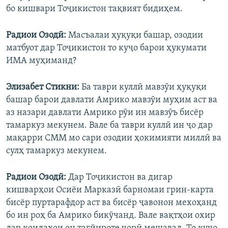
бо кишвари Тоҷикистон тақвият бидиҳем.
Радиои Озодӣ:
Масъалаи ҳуқуқи башар, озодии
матбуот дар Тоҷикистон то куҷо барои ҳукумати
ИМА муҳиманд?
Элизабет Стикни:
Ба таври куллӣ мавзӯи ҳуқуқи
башар барои давлати Амрико мавзӯи муҳим аст ва
аз назари давлати Амрико рӯи ин мавзӯъ бисёр
тамаркуз мекунем. Вале ба таври куллӣ ин ҷо дар
мақарри СММ мо сари озодии ҳокимияти миллӣ ва
сулҳ тамаркуз мекунем.
Радиои Озодӣ:
Дар Тоҷикистон ва дигар
кишварҳои Осиёи Марказӣ барномаи грин-карта
бисёр пуртарафдор аст ва бисёр ҷавонон мехоҳанд
бо ин роҳ ба Амрико бикӯчанд. Вале вақтҳои охир