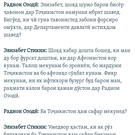
Радиои Озодӣ:
Элизабет, шояд шумо барои бисёр
ҷавонон дар Тоҷикистон намунаи ибрат шавед.
Бигӯед, ки чӣ гуна тавонистед забони форсиро
омӯхта, дар Департаменти давлатӣ истихдом
шавед?
Элизабет Стикни:
Шояд хабар дошта бошед, ки ман
ду бор фурсат доштам, ки дар Афғонистон кор
кунам. Талош мекунам бо эрониён, бо мардуми
Тоҷикистон ва бо афғонҳо сӯҳбат кунам. Фикр
мекунам, ин як ифтихори бузург буд барои ман,
раҳмати калон барои ҳамаи дӯстон дар Радиои
Озодӣ.
Радиои Озодӣ:
Ба Тоҷикистон ҳам сафар мекунед?
Элизабет Стикни:
Умедвор ҳастам, ки як рӯз
битавонам ба Тоҷикистон ҳам сафар бикунам.