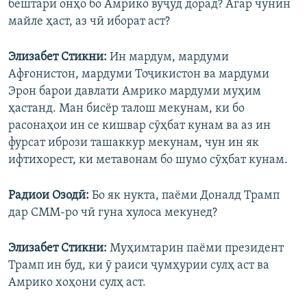
бештари онҳо бо Амрико вуҷуд дорад? Агар чунин
майле ҳаст, аз чӣ иборат аст?
Элизабет Стикни:
Ин мардум, мардуми
Афғонистон, мардуми Тоҷикистон ва мардуми
Эрон барои давлати Амрико мардуми муҳим
ҳастанд. Ман бисёр талош мекунам, ки бо
расонаҳои ин се кишвар сӯҳбат кунам ва аз ин
фурсат ибрози ташаккур мекунам, чун ин як
ифтихорест, ки метавонам бо шумо сӯҳбат кунам.
Радиои Озодӣ:
Бо як нукта, паёми Доналд Трамп
дар СММ-ро чӣ гуна хулоса мекунед?
Элизабет Стикни:
Муҳимтарин паёми президент
Трамп ин буд, ки ӯ раиси ҷумҳурии сулҳ аст ва
Амрико хоҳони сулҳ аст.