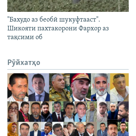
"Бахудо аз беобӣ шукуфтааст".
Шикояти пахтакорони Фархор аз
тақсими об
Рӯйхатҳо