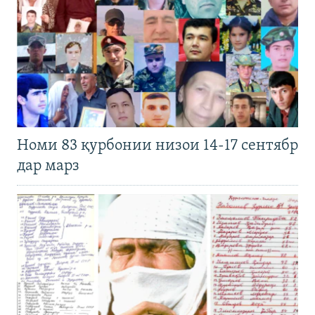
Номи 83 қурбонии низои 14-17 сентябр
дар марз