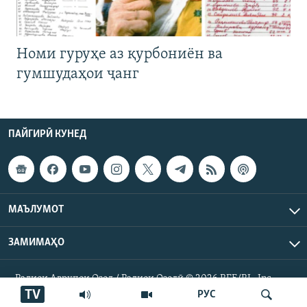
Номи гуруҳе аз қурбониён ва
гумшудаҳои ҷанг
ПАЙГИРӢ КУНЕД
МАЪЛУМОТ
ЗАМИМАҲО
Радиои Аврупои Озод / Радиои Озодӣ © 2026 RFE/RL. Inc.
Ҳамаи ҳуқуқ маҳфуз аст.
TV
РУС