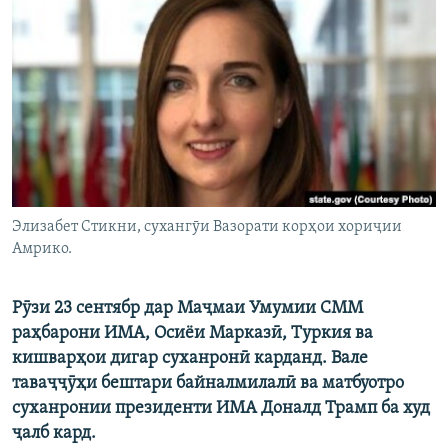
ГУЗОРИШҲОИ РАДИОӢ
Русский
ПАЙГИРӢ КУНЕД
Ҳамаи сомонаҳои RFE/RL
Элизабет Стикни, сухангӯи Вазорати корҳои хориҷии
Амрико.
Рӯзи 23 сентябр дар Маҷмаи Умумии СММ
раҳбарони ИМА, Осиёи Марказӣ, Туркия ва
кишварҳои дигар суханронӣ карданд. Вале
таваҷҷӯҳи бештари байналмилалӣ ва матбуотро
суханронии президенти ИМА Доналд Трамп ба худ
ҷалб кард.