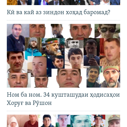
Кӣ ва кай аз зиндон хоҳад баромад?
Ном ба ном. 34 кушташудаи ҳодисаҳои
Хоруғ ва Рӯшон