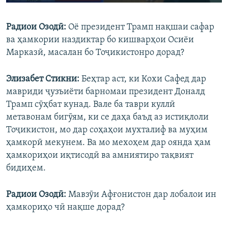
240p
Радиои Озодӣ:
Оё президент Трамп нақшаи сафар
360p
ва ҳамкории наздиктар бо кишварҳои Осиёи
Auto
240p
360p
480p
480p
Марказӣ, масалан бо Тоҷикистонро дорад?
720p
720p
1080p
Элизабет Стикни:
Беҳтар аст, ки Кохи Сафед дар
1080p
мавриди ҷузъиёти барномаи президент Доналд
Трамп сӯҳбат кунад. Вале ба таври куллӣ
метавонам бигӯям, ки се даҳа баъд аз истиқлоли
Тоҷикистон, мо дар соҳаҳои мухталиф ва муҳим
ҳамкорӣ мекунем. Ва мо мехоҳем дар оянда ҳам
ҳамкориҳои иқтисодӣ ва амниятиро тақвият
бидиҳем.
Радиои Озодӣ:
Мавзӯи Афғонистон дар лобалои ин
ҳамкориҳо чӣ нақше дорад?