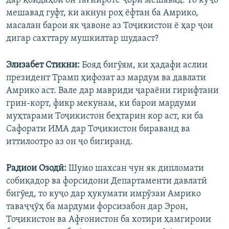
дар қоидаҳои он тағйироте ҷорӣ мешавад. То куҷо
мешавад гуфт, ки акнун роҳ ёфтан ба Амрико,
масалан барои як ҷавоне аз Тоҷикистон ё ҳар ҷои
дигар сахттару мушкилтар шудааст?
Элизабет Стикни:
Бояд бигӯям, ки ҳадафи аслии
президент Трамп ҳифозат аз мардум ва давлати
Амрико аст. Вале дар мавриди ҷараёни гирифтани
грин-корт, фикр мекунам, ки барои мардуми
муҳтарами Тоҷикистон беҳтарин кор аст, ки ба
Сафорати ИМА дар Тоҷикистон бираванд ва
иттилоотро аз он ҷо бигиранд.
Радиои Озодӣ:
Шумо шахсан чун як дипломати
собиқадор ва форсидони Департаменти давлатӣ
бигӯед, то куҷо дар ҳукумати имрӯзаи Амрико
таваҷҷӯҳ ба мардуми форсизабон дар Эрон,
Тоҷикистон ва Афғонистон ба хотири ҳамгироии